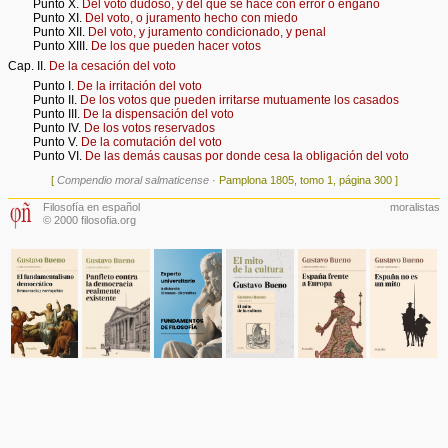
Punto X.
Del voto dudoso, y del que se hace con error o engaño
Punto XI.
Del voto, o juramento hecho con miedo
Punto XII.
Del voto, y juramento condicionado, y penal
Punto XIII.
De los que pueden hacer votos
Cap. II.
De la cesación del voto
Punto I.
De la irritación del voto
Punto II.
De los votos que pueden irritarse mutuamente los casados
Punto III.
De la dispensación del voto
Punto IV.
De los votos reservados
Punto V.
De la comutación del voto
Punto VI.
De las demás causas por donde cesa la obligación del voto
[
Compendio moral salmaticense
· Pamplona 1805, tomo 1, página 300 ]
Filosofía en español
moralistas
© 2000 filosofia.org