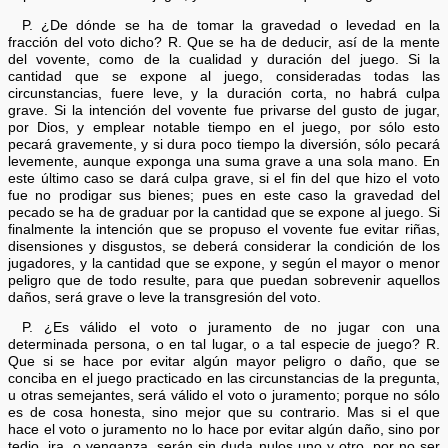
P. ¿De dónde se ha de tomar la gravedad o levedad en la
fracción del voto dicho? R. Que se ha de deducir, así de la mente
del vovente, como de la cualidad y duración del juego. Si la
cantidad que se expone al juego, consideradas todas las
circunstancias, fuere leve, y la duración corta, no habrá culpa
grave. Si la intención del vovente fue privarse del gusto de jugar,
por Dios, y emplear notable tiempo en el juego, por sólo esto
pecará gravemente, y si dura poco tiempo la diversión, sólo pecará
levemente, aunque exponga una suma grave a una sola mano. En
este último caso se dará culpa grave, si el fin del que hizo el voto
fue no prodigar sus bienes; pues en este caso la gravedad del
pecado se ha de graduar por la cantidad que se expone al juego. Si
finalmente la intención que se propuso el vovente fue evitar riñas,
disensiones y disgustos, se deberá considerar la condición de los
jugadores, y la cantidad que se expone, y según el mayor o menor
peligro que de todo resulte, para que puedan sobrevenir aquellos
daños, será grave o leve la transgresión del voto.
P. ¿Es válido el voto o juramento de no jugar con una
determinada persona, o en tal lugar, o a tal especie de juego? R.
Que si se hace por evitar algún mayor peligro o daño, que se
conciba en el juego practicado en las circunstancias de la pregunta,
u otras semejantes, será válido el voto o juramento; porque no sólo
es de cosa honesta, sino mejor que su contrario. Mas si el que
hace el voto o juramento no lo hace por evitar algún daño, sino por
tedio, ira, o venganza, serán sin duda nulos uno y otro, por no ser