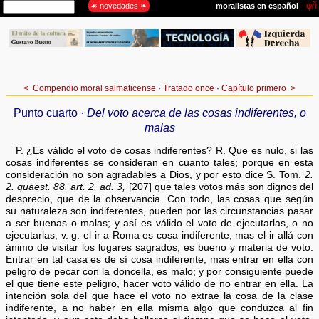
<
Compendio moral salmaticense
·
Tratado once
·
Capítulo primero
>
Punto cuarto ·
Del voto acerca de las cosas indiferentes, o
malas
P. ¿Es válido el voto de cosas indiferentes? R. Que es nulo, si las
cosas indiferentes se consideran en cuanto tales; porque en esta
consideración no son agradables a Dios, y por esto dice S. Tom.
2.
2. quaest. 88. art. 2. ad. 3,
[207] que tales votos más son dignos del
desprecio, que de la observancia. Con todo, las cosas que según
su naturaleza son indiferentes, pueden por las circunstancias pasar
a ser buenas o malas; y así es válido el voto de ejecutarlas, o no
ejecutarlas; v. g. el ir a Roma es cosa indiferente; mas el ir allá con
ánimo de visitar los lugares sagrados, es bueno y materia de voto.
Entrar en tal casa es de sí cosa indiferente, mas entrar en ella con
peligro de pecar con la doncella, es malo; y por consiguiente puede
el que tiene este peligro, hacer voto válido de no entrar en ella. La
intención sola del que hace el voto no extrae la cosa de la clase
indiferente, a no haber en ella misma algo que conduzca al fin