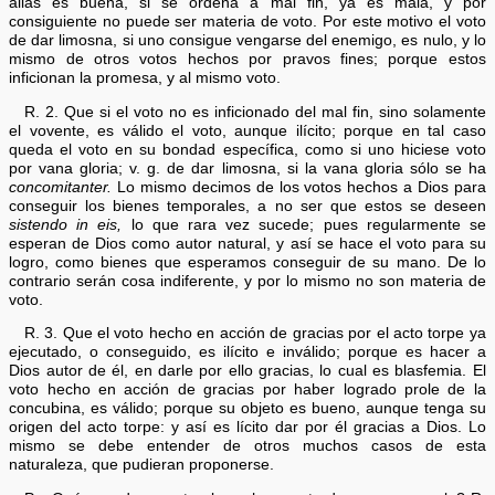
alias es buena, si se ordena a mal fin, ya es mala, y por
consiguiente no puede ser materia de voto. Por este motivo el voto
de dar limosna, si uno consigue vengarse del enemigo, es nulo, y lo
mismo de otros votos hechos por pravos fines; porque estos
inficionan la promesa, y al mismo voto.
R. 2. Que si el voto no es inficionado del mal fin, sino solamente
el vovente, es válido el voto, aunque ilícito; porque en tal caso
queda el voto en su bondad específica, como si uno hiciese voto
por vana gloria; v. g. de dar limosna, si la vana gloria sólo se ha
concomitanter.
Lo mismo decimos de los votos hechos a Dios para
conseguir los bienes temporales, a no ser que estos se deseen
sistendo in eis,
lo que rara vez sucede; pues regularmente se
esperan de Dios como autor natural, y así se hace el voto para su
logro, como bienes que esperamos conseguir de su mano. De lo
contrario serán cosa indiferente, y por lo mismo no son materia de
voto.
R. 3. Que el voto hecho en acción de gracias por el acto torpe ya
ejecutado, o conseguido, es ilícito e inválido; porque es hacer a
Dios autor de él, en darle por ello gracias, lo cual es blasfemia. El
voto hecho en acción de gracias por haber logrado prole de la
concubina, es válido; porque su objeto es bueno, aunque tenga su
origen del acto torpe: y así es lícito dar por él gracias a Dios. Lo
mismo se debe entender de otros muchos casos de esta
naturaleza, que pudieran proponerse.