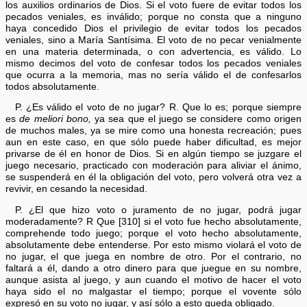
los auxilios ordinarios de Dios. Si el voto fuere de evitar todos los
pecados veniales, es inválido; porque no consta que a ninguno
haya concedido Dios el privilegio de evitar todos los pecados
veniales, sino a María Santísima. El voto de no pecar venialmente
en una materia determinada, o con advertencia, es válido. Lo
mismo decimos del voto de confesar todos los pecados veniales
que ocurra a la memoria, mas no sería válido el de confesarlos
todos absolutamente.
P. ¿Es válido el voto de no jugar? R. Que lo es; porque siempre
es
de meliori bono,
ya sea que el juego se considere como origen
de muchos males, ya se mire como una honesta recreación; pues
aun en este caso, en que sólo puede haber dificultad, es mejor
privarse de él en honor de Dios. Si en algún tiempo se juzgare el
juego necesario, practicado con moderación para aliviar el ánimo,
se suspenderá en él la obligación del voto, pero volverá otra vez a
revivir, en cesando la necesidad.
P. ¿El que hizo voto o juramento de no jugar, podrá jugar
moderadamente? R Que [310] si el voto fue hecho absolutamente,
comprehende todo juego; porque el voto hecho absolutamente,
absolutamente debe entenderse. Por esto mismo violará el voto de
no jugar, el que juega en nombre de otro. Por el contrario, no
faltará a él, dando a otro dinero para que juegue en su nombre,
aunque asista al juego, y aun cuando el motivo de hacer el voto
haya sido el no malgastar el tiempo; porque el vovente sólo
expresó en su voto no jugar, y así sólo a esto queda obligado.