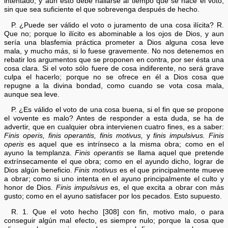
intentado, y aun esto debe hallarse al tiempo que se hace el voto,
sin que sea suficiente el que sobrevenga después de hecho.
P. ¿Puede ser válido el voto o juramento de una cosa ilícita? R.
Que no; porque lo ilícito es abominable a los ojos de Dios, y aun
sería una blasfemia práctica prometer a Dios alguna cosa leve
mala, y mucho más, si lo fuese gravemente. No nos detenemos en
rebatir los argumentos que se proponen en contra, por ser ésta una
cosa clara. Si el voto sólo fuere de cosa indiferente, no será grave
culpa el hacerlo; porque no se ofrece en él a Dios cosa que
repugne a la divina bondad, como cuando se vota cosa mala,
aunque sea leve.
P. ¿Es válido el voto de una cosa buena, si el fin que se propone
el vovente es malo? Antes de responder a esta duda, se ha de
advertir, que en cualquier obra intervienen cuatro fines, es a saber:
Finis operis, finis operantis, finis motivus,
y
finis impulsivus.
Finis
operis
es aquel que es intrínseco a la misma obra; como en el
ayuno la templanza.
Finis operantis
se llama aquel que pretende
extrínsecamente el que obra; como en el ayundo dicho, lograr de
Dios algún beneficio.
Finis motivus
es el que principalmente mueve
a obrar; como si uno intenta en el ayuno principalmente el culto y
honor de Dios.
Finis impulsivus
es, el que excita a obrar con más
gusto; como en el ayuno satisfacer por los pecados. Esto supuesto.
R. 1. Que el voto hecho [308] con fin, motivo malo, o para
conseguir algún mal efecto, es siempre nulo; porque la cosa que