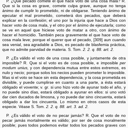
P. ¿Qué pecado comete el que hace voto de una cosa mala? R.
Que si la cosa es grave, comete culpa grave, aunque no tenga
ánimo de cumplir lo prometido, ni de obligarse. Teniendo ánimo de
ejecutar el mal prometido, cometerá dos pecados, que deberá
explicar en la confesión; el uno por la injuria que hace a Dios con
hacer voto de cosa mala, y el otro por el ánimo de ejecutarla; como
se ve en aquel que hiciese voto de matar a otro, con ánimo de
hacer el homicidio. También peca gravemente el que hace voto de
cosa mala leve; porque el querer que el pecado, [309] aun cuando
sea venial, sea agradable a Dios, es pecado de blasfemia práctica,
que no admite parvidad de materia. S. Tom.
2. 2. q. 88. art. 2.
P. ¿Es válido el voto de una cosa posible, y juntamente de otra
imposible? R. Que si el voto es de cosa posible, e imposible
per
modum unius,
y con dependencia mutua entre estos extremos, es
nulo y necio; porque solos los necios pueden prometer lo imposible.
Mas si el voto se hace sin esta dependencia, y la cosa prometida es
divisible, y puede cumplirse en cuanto a una parte, a ésta estará
obligado el vovente; v. gr. si uno hizo voto de ayunar todo el año, y
no puede sino días, estará obligado a ayunar en ellos: si uno votó
dar cien ducados de limosna, y no puede dar sino cincuenta, estará
obligado a dar los cincuenta. Lo mismo en otros casos de esta
especie. Véase S. Tom.
2. 2. q. 88. art. 3. ad. 2.
P. ¿Es válido el voto de no pecar jamás? R. Que el voto de no
pecar jamás mortalmente es válido; por ser de cosa moralmente
posible; pues todos podemos evitar todos los pecados graves con