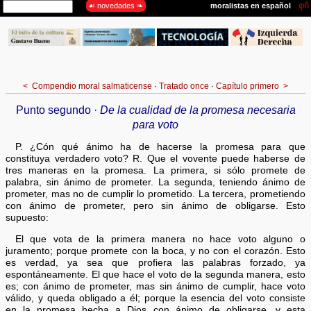
<
Compendio moral salmaticense
·
Tratado once
·
Capítulo primero
>
Punto segundo ·
De la cualidad de la promesa necesaria
para voto
P. ¿Cón qué ánimo ha de hacerse la promesa para que
constituya verdadero voto? R. Que el vovente puede haberse de
tres maneras en la promesa. La primera, si sólo promete de
palabra, sin ánimo de prometer. La segunda, teniendo ánimo de
prometer, mas no de cumplir lo prometido. La tercera, prometiendo
con ánimo de prometer, pero sin ánimo de obligarse. Esto
supuesto:
El que vota de la primera manera no hace voto alguno o
juramento; porque promete con la boca, y no con el corazón. Esto
es verdad, ya sea que profiera las palabras forzado, ya
espontáneamente. El que hace el voto de la segunda manera, esto
es; con ánimo de prometer, mas sin ánimo de cumplir, hace voto
válido, y queda obligado a él; porque la esencia del voto consiste
en la promesa hecha a Dios con ánimo de obligarse, y esta