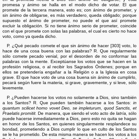
promesa y ánimo se halla en el modo dicho de votar. El que
promete de la tercera manera, esto es; con ánimo de prometer, y
sin ánimo de obligarse, es más verdadero, queda obligado; porque
supuesto el ánimo de prometer, no puede el que así promete
excluir la obligación. Si no tiene ánimo serio de prometer, coincide
con el que promete con solas las palabras, el cual es cierto no hace
voto, como ya queda dicho.
P. ¿Qué pecado comete el que sin ánimo de hacer [303] voto, lo
hace de una cosa buena con las palabras? R. Que regularmente
sólo comete pecado venial, por el desorden de no conformar las
palabras con la mente. Exceptúanse los votos que se hacen en la
profesión religiosa, o al recibir los Sagrados Órdenes; porque en
ellos se pretendería engañar a la Religión o a la Iglesia en cosa
grave. El que hace voto de una cosa buena sin ánimo de cumplirlo,
pecará según fuere la materia, si grave, gravemente, y si leve, sólo
levemente.
P. ¿Pueden hacerse los votos no solamente a Dios, sino también
a los Santos? R. Que pueden también hacerse a los Santos:
in
quantum scilicet homo vovet Deo, se impleturum, quod Sanctis, et
Praelatis promitit.
De manera, que siendo el voto acto de
latría,
sólo
puede hacerse inmediatamente a Dios, pero esto no quita se hagan
en honor de los Santos, en quienes singularmente resplandece su
bondad, prometiendo a Dios cumplir lo que en culto de los Santos
se le ha prometido. De esta misma manera se hacen los votos a los