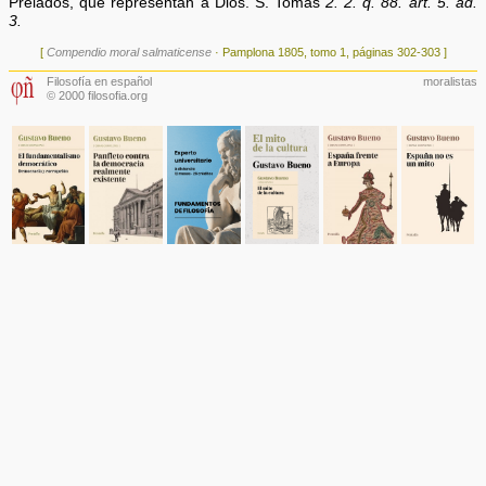
Prelados, que representan a Dios. S. Tomás
2. 2. q. 88. art. 5. ad.
3.
[
Compendio moral salmaticense
· Pamplona 1805, tomo 1, páginas 302-303 ]
Filosofía en español
moralistas
© 2000 filosofia.org