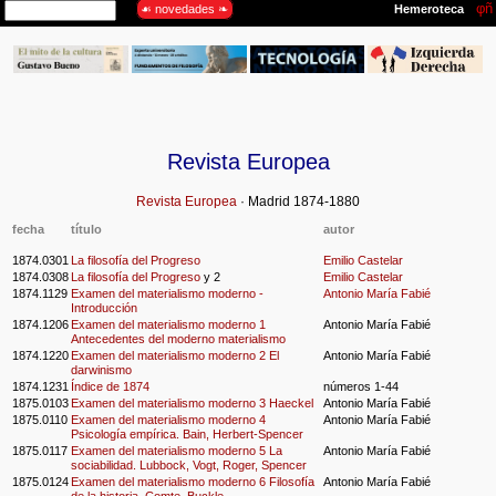
Revista Europea
Revista Europea
· Madrid 1874-1880
fecha
título
autor
1874.0301
La filosofía del Progreso
Emilio Castelar
1874.0308
La filosofía del Progreso
y 2
Emilio Castelar
1874.1129
Examen del materialismo moderno -
Antonio María Fabié
Introducción
1874.1206
Examen del materialismo moderno 1
Antonio María Fabié
Antecedentes del moderno materialismo
1874.1220
Examen del materialismo moderno 2 El
Antonio María Fabié
darwinismo
1874.1231
Índice de 1874
números 1-44
1875.0103
Examen del materialismo moderno 3 Haeckel
Antonio María Fabié
1875.0110
Examen del materialismo moderno 4
Antonio María Fabié
Psicología empírica. Bain, Herbert-Spencer
1875.0117
Examen del materialismo moderno 5 La
Antonio María Fabié
sociabilidad. Lubbock, Vogt, Roger, Spencer
1875.0124
Examen del materialismo moderno 6 Filosofía
Antonio María Fabié