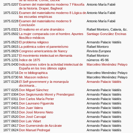
de la historia. Comte, Buckle
1875.0207
Examen del materialismo moderno 7 Filosofía
Antonio María Fabié
de la historia. Draper, Bagheot
1875.0221
Examen del materialismo moderno 8 Lógica de
Antonio María Fabié
las escuelas empíricas
1875.0228
Examen del materialismo moderno 9
Antonio María Fabié
Conclusión
1875.0321
El realismo en el arte dramático
Rafael Montoro, Calavia, &c.
1875.0502
La mujer comparada con el hombre. Apuntes
Santiago González Encinas
filosófico-médicos
1875.0523
El problema religioso
Armando Palacio Valdés
1875.0815
La polémica sobre el panenteísmo
Rafael Montoro
1875.0829
Congreso americanista de Nancy
Revista Europea
1875.1017
El movimiento intelectual en Alemania
Rafael Montoro
1875.1231
Índice de 1875
números 45-96
1876.0430
Indicaciones sobre la actividad intelectual de
Marcelino Menéndez Pelayo
España en los tres últimos siglos
1876.0716
De re bibliographica
Marcelino Menéndez Pelayo
1876.0730
Mr. Masson redivivo
Marcelino Menéndez Pelayo
1877.0128
El Self-government y la monarquía
Armando Palacio Valdés
doctrinaria...
1877.0225
Don Miguel Sánchez
Armando Palacio Valdés
1877.0304
Don Segismundo Moret y Prendergast
Armando Palacio Valdés
1877.0311
Don Carlos María Perier
Armando Palacio Valdés
1877.0401
Don Laureano Figuerola
Armando Palacio Valdés
1877.0415
Don Juan Valera
Armando Palacio Valdés
1877.0513
Don José Moreno Nieto
Armando Palacio Valdés
1877.0520
Don José Carvajal
Armando Palacio Valdés
1877.0603
Don Luis Vidart
Armando Palacio Valdés
1877.0617
Don Gumersindo de Azcárate
Armando Palacio Valdés
1877.0624
Don Manuel Pedregal
Armando Palacio Valdés