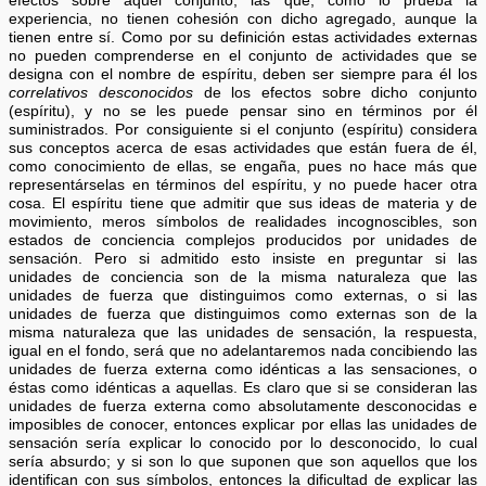
efectos sobre aquel conjunto; las que, como lo prueba la
experiencia, no tienen cohesión con dicho agregado, aunque la
tienen entre sí. Como por su definición estas actividades externas
no pueden comprenderse en el conjunto de actividades que se
designa con el nombre de espíritu, deben ser siempre para él los
correlativos desconocidos
de los efectos sobre dicho conjunto
(espíritu), y no se les puede pensar sino en términos por él
suministrados. Por consiguiente si el conjunto (espíritu) considera
sus conceptos acerca de esas actividades que están fuera de él,
como conocimiento de ellas, se engaña, pues no hace más que
representárselas en términos del espíritu, y no puede hacer otra
cosa. El espíritu tiene que admitir que sus ideas de materia y de
movimiento, meros símbolos de realidades incognoscibles, son
estados de conciencia complejos producidos por unidades de
sensación. Pero si admitido esto insiste en preguntar si las
unidades de conciencia son de la misma naturaleza que las
unidades de fuerza que distinguimos como externas, o si las
unidades de fuerza que distinguimos como externas son de la
misma naturaleza que las unidades de sensación, la respuesta,
igual en el fondo, será que no adelantaremos nada concibiendo las
unidades de fuerza externa como idénticas a las sensaciones, o
éstas como idénticas a aquellas. Es claro que si se consideran las
unidades de fuerza externa como absolutamente desconocidas e
imposibles de conocer, entonces explicar por ellas las unidades de
sensación sería explicar lo conocido por lo desconocido, lo cual
sería absurdo; y si son lo que suponen que son aquellos que los
identifican con sus símbolos, entonces la dificultad de explicar las