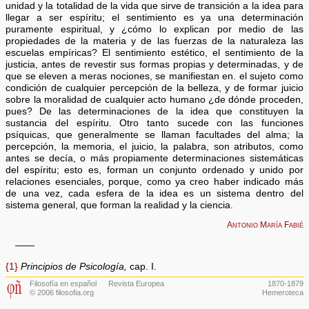
unidad y la totalidad de la vida que sirve de transición a la idea para
llegar a ser espíritu; el sentimiento es ya una determinación
puramente espiritual, y ¿cómo lo explican por medio de las
propiedades de la materia y de las fuerzas de la naturaleza las
escuelas empíricas? El sentimiento estético, el sentimiento de la
justicia, antes de revestir sus formas propias y determinadas, y de
que se eleven a meras nociones, se manifiestan en. el sujeto como
condición de cualquier percepción de la belleza, y de formar juicio
sobre la moralidad de cualquier acto humano ¿de dónde proceden,
pues? De las determinaciones de la idea que constituyen la
sustancia del espíritu. Otro tanto sucede con las funciones
psíquicas, que generalmente se llaman facultades del alma; la
percepción, la memoria, el juicio, la palabra, son atributos, como
antes se decía, o más propiamente determinaciones sistemáticas
del espíritu; esto es, forman un conjunto ordenado y unido por
relaciones esenciales, porque, como ya creo haber indicado más
de una vez, cada esfera de la idea es un sistema dentro del
sistema general, que forman la realidad y la ciencia.
Antonio María Fabié
——
{1}
Principios de Psicología,
cap. I.
Filosofía en español
Revista Europea
1870-1879
© 2006 filosofia.org
Hemeroteca