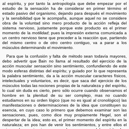
al espíritu, y por tanto la antropología que debe empezar por el
estudio de la sensación ha de considerar en primer término el
estado pasivo del organismo, dejando para después el movimiento
y la sensibilidad que le acompaña, aunque aquel no se considere
obra de la voluntad sino mero producto de la acción refleja del
sistema nervioso, justamente porque este producto es el primer
momento de la
motilidad
; pues la impresión externa comunicada a
un centro nervioso tiene que preceder a la reacción que, partiendo
del mismo centro o de otro centro contiguo, va a parar a los
músculos determinando el movimiento.
Para que la confusión y falta de método sean todavía mayores,
debo advertir que Bain no llama al resultado del ejercicio de la
acción muscular
sensación
sino sentimiento, confundiendo de este
modo esferas distintas del espíritu; y guiado por lo que representa
la palabra sentimiento, da a la acción muscular caracteres físicos,
intelectuales y voluntarios, es decir, que saca del ejercicio de los
músculos todas las nociones propias de la naturaleza y del espíritu,
lo cual sin duda es cierto, pero sólo ocurre cuando observamos el
hombre en la plenitud de su ser complejo, mas no cuando
estudiamos en su orden lógico (que no es igual al cronológico) las
manifestaciones o determinaciones de la idea que constituyen su
esencia, en cuyo caso lo primero que debemos examinar son las
sensaciones, pues, como dice muy propiamente Hegel, son el
despertar de la idea; esto es, el primer momento del espíritu en la
naturaleza; en pos han de venir los sentimientos, y entre ellos el