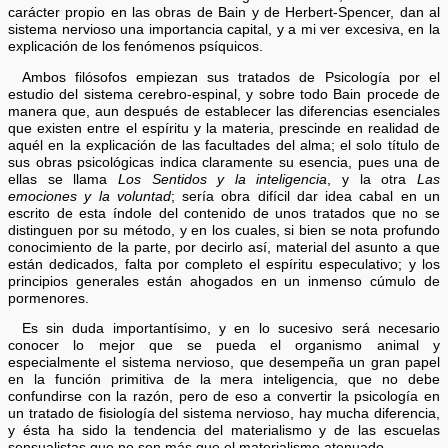
carácter propio en las obras de Bain y de Herbert-Spencer, dan al
sistema nervioso una importancia capital, y a mi ver excesiva, en la
explicación de los fenómenos psíquicos.
Ambos filósofos empiezan sus tratados de Psicología por el
estudio del sistema cerebro-espinal, y sobre todo Bain procede de
manera que, aun después de establecer las diferencias esenciales
que existen entre el espíritu y la materia, prescinde en realidad de
aquél en la explicación de las facultades del alma; el solo título de
sus obras psicológicas indica claramente su esencia, pues una de
ellas se llama
Los Sentidos y la inteligencia
, y la otra
Las
emociones y la voluntad
; sería obra difícil dar idea cabal en un
escrito de esta índole del contenido de unos tratados que no se
distinguen por su método, y en los cuales, si bien se nota profundo
conocimiento de la parte, por decirlo así, material del asunto a que
están dedicados, falta por completo el espíritu especulativo; y los
principios generales están ahogados en un inmenso cúmulo de
pormenores.
Es sin duda importantísimo, y en lo sucesivo será necesario
conocer lo mejor que se pueda el organismo animal y
especialmente el sistema nervioso, que desempeña un gran papel
en la función primitiva de la mera inteligencia, que no debe
confundirse con la razón, pero de eso a convertir la psicología en
un tratado de fisiología del sistema nervioso, hay mucha diferencia,
y ésta ha sido la tendencia del materialismo y de las escuelas
sensualistas,que no son más que el materialismo atenuado.