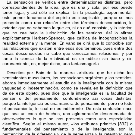
La sensación se verifica entre determinaciones distintas, pero
correspondientes de la idea, que es una y sola; por eso puede
tener lugar, y así sólo se explica. En la psicología experimental,
este primer fenómeno del espíritu es inexplicable, porque se nos
presenta como una relación entre dos términos desconocidos, lo
exterior que no sabemos lo que es, ni en qué consiste, y lo interior,
que no cae bajo la jurisdicción de los sentidos. Así lo afirma
explícitamente Herbert-Spencer, que califica de incognoscibles la
realidad externa y la mente. En vano se dirá que lo conocible son
las relaciones que existen entre esos dos términos, pues entre dos
cosas desconocidas no cabe que conozcamos relaciones, y por
tanto la ciencia de la relatividad es un edificio sin base y sin
coronamiento, es, mejor dicho, una fantasmagoría.
Descritos por Bain de la manera arbitraria que he dicho los
sentimientos musculares, las sensaciones orgánicas y los sentidos,
aborda inmediatamente el estudio de la inteligencia con la misma
vaguedad o indeterminación, como se revela en la definición que
da de este objeto, pues dice que la inteligencia es la facultad de
pensar o del pensamiento, confundiendo así cosas distintas,
porque la inteligencia es una manera de pensamiento, pero no todo
el pensamiento, lo cual no es indiferente. De esta confusión nace
que sea un caos de hechos, una aglomeración desordenada de
observaciones lo que se nos presenta como una especialidad
científica. Según el mismo autor, «los atributos primitivo [332] o
fundamentales del pensamiento o de la inteligencia, son la
percepción de la diferencia y de la semejanza y la retentiva; pero