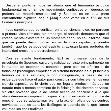
Desde el punto en que se afirma que el fenómeno psíquico
fundamental es un simple movimiento, confiésese o niéguese, se
profesa un materialismo radical, y Spencer es en esta parte
enteramente explícito, según [334] puede verse en el §86 de sus
Primeros principios.
«Los cambios que se verifican en la conciencia, dice, no parecen
a primera vista rítmicos; sin embargo, el análisis demuestra que el
estado mental existente en un momento dado, no es uniforme, sino
que se puede descomponer en oscilaciones rápidas, y prueba
también que los estados del espíritu atraviesan largos períodos de
intensidad creciente o decreciente.»
Con semejante fundamento, fácil es formarse idea de la
psicología de Spencer, cuya originalidad consiste principalmente en
la manera de exponer su contenido, pero éste es idéntico al de
todas las psicologías empíricas: el sistema nervioso es el principio y
término de sus estudios, y por consiguiente, a pesar de los
esfuerzos que hace el autor para constituir con tales elementos una
ciencia especial, es lo cierto que no llega a producir más que un
tratado más o menos completo de la fisiología del sistema nervioso,
sin otra novedad que la de llamar hecho de conciencia a lo que
otros denominan impresión orgánica, y conservando el nombre de
emoción que se adapta muy bien a la acción refleja de los centros
nerviosos, que es para los fisiólogos la esencia de lo que llaman
voluntad los espiritualistas.