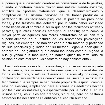
suponen que el desarrollo cerebral es consecuencia de la palabra,
cuando lo contrario parece mucho más natural, siendo evidente,
admitida la hipótesis materialista, que el desenvolvimiento y
complicación del sistema nervioso ha de haber producido la
perfección de las facultades psíquicas; la palabra las presupone
todas, y los trasformistas debieran por lo tanto haber explicado
cómo llegan en el hombre a ser lo que son las facultades activas y
pasivas, que otras escuelas atribuyen al espíritu; pero como la
mayor parte de aquellos son meros naturalistas, se ocupan muy
superficialmente en el estudio de los fenómenos psicológicos.
Algunos, sin embargo, se han dedicado a esta materia, y partiendo
de sus principios y guiados por su método, llegan a decir que el
cerebro es una glándula que elabora las ideas como el hígado la
bilis, y yendo aún más lejos, ha habido quien ha formulado su
opinión en este aforismo: «sin fósforo no hay pensamiento.»
Los trasformistas modernos asientan, como se ve, en esta parte
de la ciencia, las mismas conclusiones que los materialistas de
todos los tiempos, y sólo se diferencian de ellos algunos que, no
confesando sus verdaderas convicciones, se limitan a explicar los
fenómenos que siempre se han creído propios del espíritu, como si
éste no existiera, empleando para sus fines los adelantos hechos
por las ciencias naturales, y especialmente por la biología, en los
últimos años, los cuales son grandes, sin duda, pero no bastan a
satisfacer las necesidades científicas del espíritu humano.