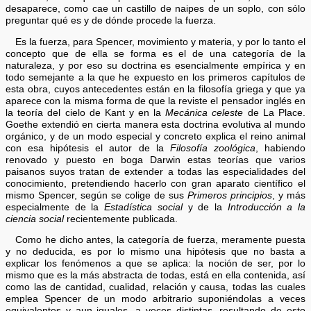
desaparece, como cae un castillo de naipes de un soplo, con sólo
preguntar qué es y de dónde procede la fuerza.
Es la fuerza, para Spencer, movimiento y materia, y por lo tanto el
concepto que de ella se forma es el de una categoría de la
naturaleza, y por eso su doctrina es esencialmente empírica y en
todo semejante a la que he expuesto en los primeros capítulos de
esta obra, cuyos antecedentes están en la filosofía griega y que ya
aparece con la misma forma de que la reviste el pensador inglés en
la teoría del cielo de Kant y en la
Mecánica celeste
de La Place.
Goethe extendió en cierta manera esta doctrina evolutiva al mundo
orgánico, y de un modo especial y concreto explica el reino animal
con esa hipótesis el autor de la
Filosofía zoológica
, habiendo
renovado y puesto en boga Darwin estas teorías que varios
paisanos suyos tratan de extender a todas las especialidades del
conocimiento, pretendiendo hacerlo con gran aparato científico el
mismo Spencer, según se colige de sus
Primeros principios
, y más
especialmente de la
Estadística social
y de la
Introducción a la
ciencia social
recientemente publicada.
Como he dicho antes, la categoría de fuerza, meramente puesta
y no deducida, es por lo mismo una hipótesis que no basta a
explicar los fenómenos a que se aplica: la noción de ser, por lo
mismo que es la más abstracta de todas, está en ella contenida, así
como las de cantidad, cualidad, relación y causa, todas las cuales
emplea Spencer de un modo arbitrario suponiéndolas a veces
equivalentes y aun iguales, a veces distintas, resultando de esto