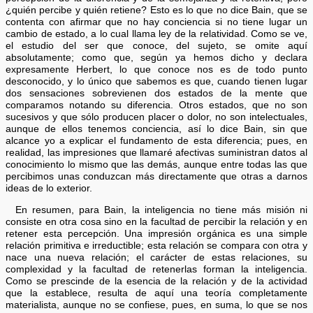
¿quién percibe y quién retiene? Esto es lo que no dice Bain, que se
contenta con afirmar que no hay conciencia si no tiene lugar un
cambio de estado, a lo cual llama ley de la relatividad. Como se ve,
el estudio del ser que conoce, del sujeto, se omite aquí
absolutamente; como que, según ya hemos dicho y declara
expresamente Herbert, lo que conoce nos es de todo punto
desconocido, y lo único que sabemos es que, cuando tienen lugar
dos sensaciones sobrevienen dos estados de la mente que
comparamos notando su diferencia. Otros estados, que no son
sucesivos y que sólo producen placer o dolor, no son intelectuales,
aunque de ellos tenemos conciencia, así lo dice Bain, sin que
alcance yo a explicar el fundamento de esta diferencia; pues, en
realidad, las impresiones que llamaré afectivas suministran datos al
conocimiento lo mismo que las demás, aunque entre todas las que
percibimos unas conduzcan más directamente que otras a darnos
ideas de lo exterior.
En resumen, para Bain, la inteligencia no tiene más misión ni
consiste en otra cosa sino en la facultad de percibir la relación y en
retener esta percepción. Una impresión orgánica es una simple
relación primitiva e irreductible; esta relación se compara con otra y
nace una nueva relación; el carácter de estas relaciones, su
complexidad y la facultad de retenerlas forman la inteligencia.
Como se prescinde de la esencia de la relación y de la actividad
que la establece, resulta de aquí una teoría completamente
materialista, aunque no se confiese, pues, en suma, lo que se nos