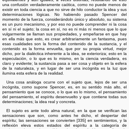
una confusión verdaderamente caótica, como no puede menos de
existir en toda ciencia a que no sirve de hilo conductor la idea y sus
determinaciones lógicas. No habiendo pasado Spencer del
momento de la fuerza, considerándolo único y absoluto, su sistema
es un puro mecanismo, y por eso no puede comprender ni la cosa
en sí ni el sujeto; la cosa en sí, no es ni más ni menos que lo que
vulgarmente se llaman sus propiedades, y empeñarse en que hay
en ella más que esto, es crear arbitrariamente un fantasma, pues
esas cualidades son la forma del contenido de la sustancia, y el
contenido es la forma envuelta, que por su propia virtud, mejor
dicho, por la dialéctica inherente a la idea, se exterioriza; esto en la
especulación, o lo que es lo mismo, en la ciencia verdadera, es
claro y evidente; la sustancia pasa a ser cosa y objeto en la esfera
de la naturaleza, y en lugar de ser una incógnita es la luz que
ilumina esta esfera de la realidad.
Una cosa análoga ocurre con el sujeto que, lejos de ser una
incógnita, como supone Spencer, es, en su sentido más alto, el
pensamiento que se conoce, o lo que es lo mismo, el pensamiento
del pensamiento, el espíritu desenvuelto y que contiene todas sus
determinaciones; la idea real y concreta.
El sujeto es ante todo alma natural, en la que se verifican las
sensaciones que son, como antes he dicho, el despertar del
espíritu; las sensaciones se convierten [335] en sentimientos, y la
reflexión eleva estos estados del espíritu a la categoría de