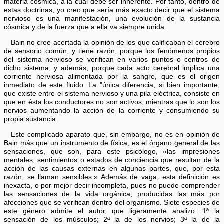
materia cósmica, a la cual debe ser inherente. Por tanto, dentro de
estas doctrinas, yo creo que sería más exacto decir que el sistema
nervioso es una manifestación, una evolución de la sustancia
cósmica y de la fuerza que a ella va siempre unida.
Bain no cree acertada la opinión de los que calificaban el cerebro
de sensorio común, y tiene razón, porque los fenómenos propios
del sistema nervioso se verifican en varios puntos o centros de
dicho sistema, y además, porque cada acto cerebral implica una
corriente nerviosa alimentada por la sangre, que es el origen
inmediato de este fluido. La "única diferencia, si bien importante,
que existe entre el sistema nervioso y una pila eléctrica, consiste en
que en ésta los conductores no son activos, mientras que lo son los
nervios aumentando la acción de la corriente y consumiendo su
propia sustancia.
Este complicado aparato que, sin embargo, no es en opinión de
Bain más que un instrumento de física, es el órgano general de las
sensaciones, que son, para este psicólogo, «las impresiones
mentales, sentimientos o estados de conciencia que resultan de la
acción de las causas externas en algunas partes, que, por esta
razón, se llaman sensibles.» Además de vaga, esta definición es
inexacta, o por mejor decir incompleta, pues no puede comprender
las sensaciones de la vida orgánica, producidas las más por
afecciones que se verifican dentro del organismo. Siete especies de
este género admite el autor, que ligeramente analizo: 1ª la
sensación de los músculos; 2ª la de los nervios; 3ª la de la