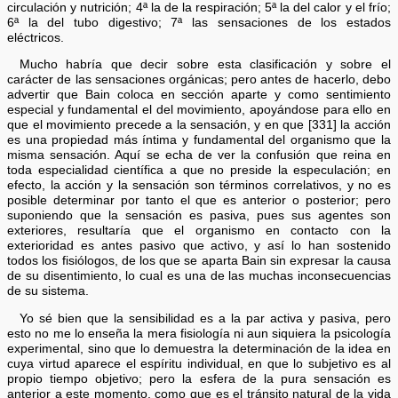
circulación y nutrición; 4ª la de la respiración; 5ª la del calor y el frío;
6ª la del tubo digestivo; 7ª las sensaciones de los estados
eléctricos.
Mucho habría que decir sobre esta clasificación y sobre el
carácter de las sensaciones orgánicas; pero antes de hacerlo, debo
advertir que Bain coloca en sección aparte y como sentimiento
especial y fundamental el del movimiento, apoyándose para ello en
que el movimiento precede a la sensación, y en que [331] la acción
es una propiedad más íntima y fundamental del organismo que la
misma sensación. Aquí se echa de ver la confusión que reina en
toda especialidad científica a que no preside la especulación; en
efecto, la acción y la sensación son términos correlativos, y no es
posible determinar por tanto el que es anterior o posterior; pero
suponiendo que la sensación es pasiva, pues sus agentes son
exteriores, resultaría que el organismo en contacto con la
exterioridad es antes pasivo que activo, y así lo han sostenido
todos los fisiólogos, de los que se aparta Bain sin expresar la causa
de su disentimiento, lo cual es una de las muchas inconsecuencias
de su sistema.
Yo sé bien que la sensibilidad es a la par activa y pasiva, pero
esto no me lo enseña la mera fisiología ni aun siquiera la psicología
experimental, sino que lo demuestra la determinación de la idea en
cuya virtud aparece el espíritu individual, en que lo subjetivo es al
propio tiempo objetivo; pero la esfera de la pura sensación es
anterior a este momento, como que es el tránsito natural de la vida