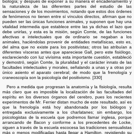
biología; y después de exponer a su manera el encadenamiento y
la naturaleza de las diferentes partes del estudio de las
sensaciones y de los movimientos, notando que estos dos órdenes
de fenómenos no tienen entre sí vínculos directos, afirman que no
pueden ser las únicas funciones animales, y suponen que hay una
vitalidad intermedia que establece entre las ya dichas el lazo que
debe unirlas, y esta es la misión, según Comte, de las funciones
afectivas e intelectuales que de ordinario se negaban a los
animales, haciéndolas provenir de entidades metafísicas, esto es,
del alma que no existe para los positivistas; otros las atribuían a
diferentes vísceras antes que apareciese Gall, pero este fisiólogo,
esclareciendo con luz vivísima esta importante cuestión, estableció
y demostró, según Comte, la pluralidad y el carácter innato de las
facultades intelectuales y morales, señalando a unas y a otras por
único asiento el aparato cerebral; de modo que la frenología y
craneoscopía son la psicología del positivismo. [330]
Pero a medida que progresan la anatomía y la fisiología, resulta
más claro que es imposible la localización de las facultades del
espíritu en los diversos órganos del cerebro, pues los recientes
experimentos de Mr. Ferrier distan mucho de este resultado, así es
que la frenología está hoy abandonada por los biólogos y
entregada exclusivamente a los charlatanes; sin embargo, los
psicologistas de la escuela que podremos llamar inglesa, porque
arrancando de Bacon y conforme a los precedentes de Locke,
siguen a través de la escuela escocesa las tradiciones sensualistas
más o menos modificadas hasta llegar a Hamilton, revistiendo su