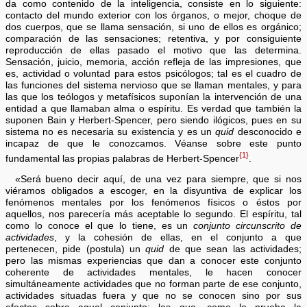
da como contenido de la inteligencia, consiste en lo siguiente:
contacto del mundo exterior con los órganos, o mejor, choque de
dos cuerpos, que se llama sensación, si uno de ellos es orgánico;
comparación de las sensaciones; retentiva, y por consiguiente
reproducción de ellas pasado el motivo que las determina.
Sensación, juicio, memoria, acción refleja de las impresiones, que
es, actividad o voluntad para estos psicólogos; tal es el cuadro de
las funciones del sistema nervioso que se llaman mentales, y para
las que los teólogos y metafísicos suponían la intervención de una
entidad a que llamaban alma o espíritu. Es verdad que también la
suponen Bain y Herbert-Spencer, pero siendo ilógicos, pues en su
sistema no es necesaria su existencia y es un
quid
desconocido e
incapaz de que le conozcamos. Véanse sobre este punto
{1}
fundamental las propias palabras de Herbert-Spencer
.
«Será bueno decir aquí, de una vez para siempre, que si nos
viéramos obligados a escoger, en la disyuntiva de explicar los
fenómenos mentales por los fenómenos físicos o éstos por
aquellos, nos parecería más aceptable lo segundo. El espíritu, tal
como lo conoce el que lo tiene, es un
conjunto circunscrito de
actividades
, y la cohesión de ellas, en el conjunto a que
pertenecen, pide (postula) un
quid
de que sean las actividades;
pero las mismas experiencias que dan a conocer este conjunto
coherente de actividades mentales, le hacen conocer
simultáneamente actividades que no forman parte de ese conjunto,
actividades situadas fuera y que no se conocen sino por sus