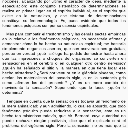
nociones, alcanzando por último el carácter de ideas, mediante la
especulación: este conjunto sistemático de determinaciones se
realiza en primer lugar en el espíritu individual, en el espíritu que
existe en la naturaleza, y ese sistema de determinaciones
constituye su fenomenología. Es, pues, evidente que todos los
fenómenos psíquicos son por su esencia espirituales.
Mas para combatir el trasformismo y las demás sectas empíricas
en lo relativo a los fenómenos psíquicos, no necesitarla afirmar y
demostrar cómo lo ha hecho su naturaleza espiritual; me bastaría
simplemente negar sus asertos, que son aseveraciones gratuitas,
porque en verdad ¿qué fisiólogo ha podido demostrar hasta ahora
que las impresiones o choques del organismo se convierten en
sensaciones en el cerebro o en cualquier otro centro nervioso?
¿quién ha señalado el sitio y la manera en que tiene lugar ese
hecho misterioso? ¿Será por ventura en la glándula pineana, como
decían los materialistas del pasado siglo, o en la sustancia gris
como afirman los del presente? ¿Y es un mero cambio de
movimiento la sensación? Suponiendo que lo fuese ¿quién lo
determina?
Téngase en cuenta que la sensación es todavía un fenómeno de
la mera animalidad; y aun admitiendo, lo cual es absurdo, que todo
fenómeno psíquico pueda reducirse a la sensación, este es un
hecho tan misterioso todavía, que Mr. Bernard, cuya autoridad no
puede rechazar ningún positivista, dice que el explicarlo será el
problema del vigésimo siglo. Pero la sensación no es más que la