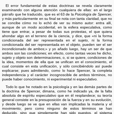
El error fundamental de estas doctrinas se revela claramente
examinando con alguna atención cualquiera de ellas: en el largo
párrafo que he traducido, que es el 63 de la
Psicología de Spencer,
y más particularmente en su final se nota con tanta claridad, que no
se concibe cómo no lo echó de ver su mismo autor: entra allí,
aunque de un modo accidental, en la esfera especulativa, como
tiene que entrar, a pesar de todas sus protestas, el que quiera
ahondar algo en el terreno de la ciencia, y dice, que «ni la forma
condicionada del ser representada en el sujeto, ni la forma
condicionada del ser representada en el objeto, pueden ser el ser
incondicionado de ambos;» y yo añado luego, hay un ser de que
ambos son las condiciones; en efecto, como tantas veces he dicho,
sujeto y objeto son determinaciones, o, si se quiere, condiciones de
la idea, momentos de ella que se unifican en el conocimiento, el
cual consiste en esta unificación, y sólo concibiéndolo así puede
explicarse; pues admitiendo, como lo hace Spencer, la completa
independencia y el carácter incognoscible de ambos términos, no
puede haber conocimiento, ni experimental ni especulativo.
Todo lo que he notado en la psicología y en las demás partes de
la doctrina de Spencer, dimana, como he indicado ya, de la falta
absoluta de espíritu especulativo que en él resplandece; su teoría
general consiste en la presuposición de la fuerza y en su evolución,
y desde luego se ve que en ellas van implicadas la materia y el
movimiento; pero como ninguno de estos términos se han
deducido, sino que simplemente han sido puestos, el sistema