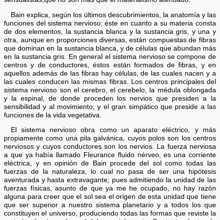
Bain explica, según los últimos descubrimientos, la anatomía y las
funciones del sistema nervioso; éste en cuanto a su materia consta
de dos elementos, la sustancia blanca y la sustancia gris, y una y
otra, aunque en proporciones diversas, están compuestas de fibras
que dominan en la sustancia blanca, y de células que abundan más
en la sustancia gris. En general el sistema nervioso se compone de
centros y de conductores, éstos están formados de fibras, y en
aquellos además de las fibras hay células, de las cuales nacen y a
las cuales conducen las mismas fibras. Los centros principales del
sistema nervioso son el cerebro, el cerebelo, la médula oblongada
y la espinal, de donde proceden los nervios que presiden a la
sensibilidad y al movimiento; y el gran simpático que preside a las
funciones de la vida vegetativa.
El sistema nervioso obra como un aparato eléctrico, y más
propiamente como una pila galvánica, cuyos polos son los centros
nerviosos y cuyos conductores son los nervios. La fuerza nerviosa
a que ya había llamado Fleurance fluido nérveo, es una corriente
eléctrica, y en opinión de Bain procede del sol como todas las
fuerzas de la naturaleza, lo cual no pasa de ser una hipótesis
aventurada y hasta extravagante; pues admitiendo la unidad de las
fuerzas físicas, asunto de que ya me he ocupado, no hay razón
alguna para creer que el sol sea el origen de esta unidad que tiene
que ser superior a nuestro sistema planetario y a todos los que
constituyen el universo, produciendo todas las formas que reviste la