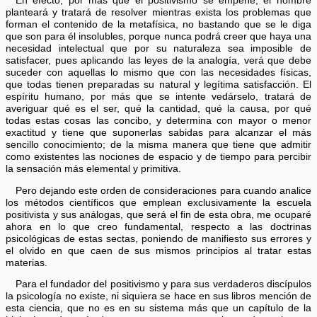
En efecto, por más que el positivismo se empeñe, el hombre
planteará y tratará de resolver mientras exista los problemas que
forman el contenido de la metafísica, no bastando que se le diga
que son para él insolubles, porque nunca podrá creer que haya una
necesidad intelectual que por su naturaleza sea imposible de
satisfacer, pues aplicando las leyes de la analogía, verá que debe
suceder con aquellas lo mismo que con las necesidades físicas,
que todas tienen preparadas su natural y legítima satisfacción. El
espíritu humano, por más que se intente vedárselo, tratará de
averiguar qué es el ser, qué la cantidad, qué la causa, por qué
todas estas cosas las concibo, y determina con mayor o menor
exactitud y tiene que suponerlas sabidas para alcanzar el más
sencillo conocimiento; de la misma manera que tiene que admitir
como existentes las nociones de espacio y de tiempo para percibir
la sensación más elemental y primitiva.
Pero dejando este orden de consideraciones para cuando analice
los métodos científicos que emplean exclusivamente la escuela
positivista y sus análogas, que será el fin de esta obra, me ocuparé
ahora en lo que creo fundamental, respecto a las doctrinas
psicológicas de estas sectas, poniendo de manifiesto sus errores y
el olvido en que caen de sus mismos principios al tratar estas
materias.
Para el fundador del positivismo y para sus verdaderos discípulos
la psicología no existe, ni siquiera se hace en sus libros mención de
esta ciencia, que no es en su sistema más que un capítulo de la