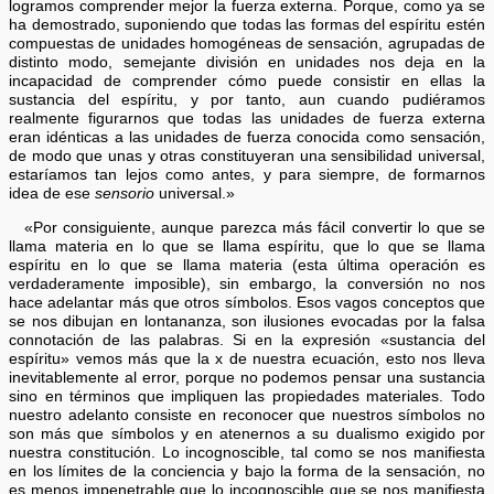
logramos comprender mejor la fuerza externa. Porque, como ya se
ha demostrado, suponiendo que todas las formas del espíritu estén
compuestas de unidades homogéneas de sensación, agrupadas de
distinto modo, semejante división en unidades nos deja en la
incapacidad de comprender cómo puede consistir en ellas la
sustancia del espíritu, y por tanto, aun cuando pudiéramos
realmente figurarnos que todas las unidades de fuerza externa
eran idénticas a las unidades de fuerza conocida como sensación,
de modo que unas y otras constituyeran una sensibilidad universal,
estaríamos tan lejos como antes, y para siempre, de formarnos
idea de ese
sensorio
universal.»
«Por consiguiente, aunque parezca más fácil convertir lo que se
llama materia en lo que se llama espíritu, que lo que se llama
espíritu en lo que se llama materia (esta última operación es
verdaderamente imposible), sin embargo, la conversión no nos
hace adelantar más que otros símbolos. Esos vagos conceptos que
se nos dibujan en lontananza, son ilusiones evocadas por la falsa
connotación de las palabras. Si en la expresión «sustancia del
espíritu» vemos más que la x de nuestra ecuación, esto nos lleva
inevitablemente al error, porque no podemos pensar una sustancia
sino en términos que impliquen las propiedades materiales. Todo
nuestro adelanto consiste en reconocer que nuestros símbolos no
son más que símbolos y en atenernos a su dualismo exigido por
nuestra constitución. Lo incognoscible, tal como se nos manifiesta
en los límites de la conciencia y bajo la forma de la sensación, no
es menos impenetrable que lo incognoscible que se nos manifiesta