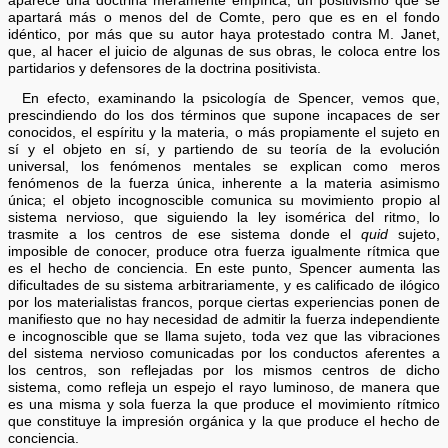
aparece una doctrina meramente empírica, un positivismo que se
apartará más o menos del de Comte, pero que es en el fondo
idéntico, por más que su autor haya protestado contra M. Janet,
que, al hacer el juicio de algunas de sus obras, le coloca entre los
partidarios y defensores de la doctrina positivista.
En efecto, examinando la psicología de Spencer, vemos que,
prescindiendo do los dos términos que supone incapaces de ser
conocidos, el espíritu y la materia, o más propiamente el sujeto en
sí y el objeto en sí, y partiendo de su teoría de la evolución
universal, los fenómenos mentales se explican como meros
fenómenos de la fuerza única, inherente a la materia asimismo
única; el objeto incognoscible comunica su movimiento propio al
sistema nervioso, que siguiendo la ley isomérica del ritmo, lo
trasmite a los centros de ese sistema donde el
quid
sujeto,
imposible de conocer, produce otra fuerza igualmente rítmica que
es el hecho de conciencia. En este punto, Spencer aumenta las
dificultades de su sistema arbitrariamente, y es calificado de ilógico
por los materialistas francos, porque ciertas experiencias ponen de
manifiesto que no hay necesidad de admitir la fuerza independiente
e incognoscible que se llama sujeto, toda vez que las vibraciones
del sistema nervioso comunicadas por los conductos aferentes a
los centros, son reflejadas por los mismos centros de dicho
sistema, como refleja un espejo el rayo luminoso, de manera que
es una misma y sola fuerza la que produce el movimiento rítmico
que constituye la impresión orgánica y la que produce el hecho de
conciencia.