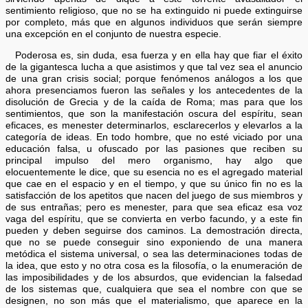
sentimiento religioso, que no se ha extinguido ni puede extinguirse
por completo, más que en algunos individuos que serán siempre
una excepción en el conjunto de nuestra especie.
Poderosa es, sin duda, esa fuerza y en ella hay que fiar el éxito
de la gigantesca lucha a que asistimos y que tal vez sea el anuncio
de una gran crisis social; porque fenómenos análogos a los que
ahora presenciamos fueron las señales y los antecedentes de la
disolución de Grecia y de la caída de Roma; mas para que los
sentimientos, que son la manifestación oscura del espíritu, sean
eficaces, es menester determinarlos, esclarecerlos y elevarlos a la
categoría de ideas. En todo hombre, que no esté viciado por una
educación falsa, u ofuscado por las pasiones que reciben su
principal impulso del mero organismo, hay algo que
elocuentemente le dice, que su esencia no es el agregado material
que cae en el espacio y en el tiempo, y que su único fin no es la
satisfacción de los apetitos que nacen del juego de sus miembros y
de sus entrañas; pero es menester, para que sea eficaz esa voz
vaga del espíritu, que se convierta en verbo facundo, y a este fin
pueden y deben seguirse dos caminos. La demostración directa,
que no se puede conseguir sino exponiendo de una manera
metódica el sistema universal, o sea las determinaciones todas de
la idea, que esto y no otra cosa es la filosofía, o la enumeración de
las imposibilidades y de los absurdos, que evidencian la falsedad
de los sistemas que, cualquiera que sea el nombre con que se
designen, no son más que el materialismo, que aparece en la