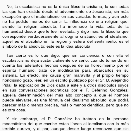
No, la escolástica no es la única filosofía cristiana; lo son todas
las que han existido desde el advenimiento de Jesucristo, sin más
excepción que el materialismo en sus variadas formas, y aun éste
no ha podido menos de sentir la influencia de una religión que,
siendo la religión absoluta, ha informado la vida toda de la
humanidad desde que le fue revelada; y digo más: la filosofía que
corresponde verdaderamente al dogma cristiano, es el idealismo;
aquél es el absoluto en la región y esfera del sentimiento, es el
símbolo de lo absoluto; éste es la idea absoluta.
Tan cierto es lo que digo, que sin conciencia o con ella el
escolasticismo deja sustancialmente de serlo, cuando tomando en
cuenta los adelantos hechos después de su florecimiento por el
espíritu humano, trata de modificarse para abarcarlos en su
sistema. En efecto, me causa gran maravilla y al propio tiempo
hondísimo gozo, leer, en un escrito publicado por el Sr. D. Alejandro
Pidal, la explicación de Dios dada a éste y a otros discípulos suyos
en sus conversaciones socráticas por el P. Ceferino González;
aquella determinación del más alto concepto a que el hombre
puede elevarse, es una fórmula del idealismo absoluto, que podrá
parecer más o menos precisa, más o menos científica, pero que no
es otra cosa.
Y sin embargo, el P. González ha tratado en la persona
modestísima del que escribe estas líneas al idealismo con la más
terrible dureza, y al par, aunque desde luego reconozco que sin