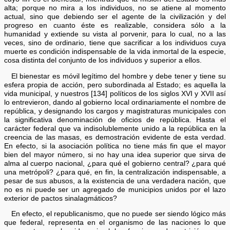
alta; porque no mira a los individuos, no se atiene al momento
actual, sino que debiendo ser el agente de la civilización y del
progreso en cuanto éste es realizable, considera sólo a la
humanidad y extiende su vista al porvenir, para lo cual, no a las
veces, sino de ordinario, tiene que sacrificar a los individuos cuya
muerte es condición indispensable de la vida inmortal de la especie,
cosa distinta del conjunto de los individuos y superior a ellos.
El bienestar es móvil legítimo del hombre y debe tener y tiene su
esfera propia de acción, pero subordinada al Estado; es aquella la
vida municipal, y nuestros [134] políticos de los siglos XVI y XVII así
lo entrevieron, dando al gobierno local ordinariamente el nombre de
república, y designando los cargos y magistraturas municipales con
la significativa denominación de oficios de república. Hasta el
carácter federal que va indisolublemente unido a la república en la
creencia de las masas, es demostración evidente de esta verdad.
En efecto, si la asociación política no tiene más fin que el mayor
bien del mayor número, si no hay una idea superior que sirva de
alma al cuerpo nacional, ¿para qué el gobierno central? ¿para qué
una metrópoli? ¿para qué, en fin, la centralización indispensable, a
pesar de sus abusos, a la existencia de una verdadera nación, que
no es ni puede ser un agregado de municipios unidos por el lazo
exterior de pactos sinalagmáticos?
En efecto, el republicanismo, que no puede ser siendo lógico más
que federal, representa en el organismo de las naciones lo que