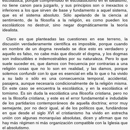
escolástica, porque comprendido el escolasticismo en el idealismo,
no tiene canon para juzgarlo, y sus principios son o inexactos o
inferiores a los que sirven de base y fundamento a aquel sistema,
que es el sistema absoluto. Sólo apelando de la ciencia al
sentimiento, de la filosofía a la religión, es como pueden los
escolásticos no destruir, sino negar dogmáticamente la teoría
idealista.
Claro es que planteadas las cuestiones en ese terreno, la
discusión verdaderamente científica es imposible, porque cuando
en nombre de un dogma revelado se dice esto es verdadero y
aquello es falso, no cabe más que discutir el dogma, y los dogmas
son indiscutibles e indemostrables por su naturaleza. Pero lo que
suele suceder es, que damos con frecuencia por contrarias a una
religión cosas que no lo son en realidad, y las damos, porque
solemos confundir con lo que es esencial en ella lo que o ha vivido
a su lado o sólo es una consecuencia temporal, accidental,
pasajera, aunque necesaria condicionalmente de la religión misma.
En este caso se encuentra la escolástica, y en la escolástica el
tomismo. Es sin duda la escolástica una
filosofía cristiana
, pero no
es la
filosofía cristiana
, y este es el error fundamental e indudable
de los partidarios contemporáneos de aquella doctrina; error muy
semejante, por no decir igual, al de los políticos que, fundándose
en que desde el siglo XVI el cristianismo ha vivido en estrecha
unión con algunas monarquías absolutas, dicen y afirman que no
hay más régimen ni más organización compatible con la Iglesia que
el absolutismo.