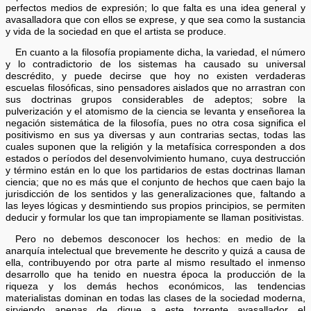
perfectos medios de expresión; lo que falta es una idea general y
avasalladora que con ellos se exprese, y que sea como la sustancia
y vida de la sociedad en que el artista se produce.
En cuanto a la filosofía propiamente dicha, la variedad, el número
y lo contradictorio de los sistemas ha causado su universal
descrédito, y puede decirse que hoy no existen verdaderas
escuelas filosóficas, sino pensadores aislados que no arrastran con
sus doctrinas grupos considerables de adeptos; sobre la
pulverización y el atomismo de la ciencia se levanta y enseñorea la
negación sistemática de la filosofía, pues no otra cosa significa el
positivismo en sus ya diversas y aun contrarias sectas, todas las
cuales suponen que la religión y la metafísica corresponden a dos
estados o períodos del desenvolvimiento humano, cuya destrucción
y término están en lo que los partidarios de estas doctrinas llaman
ciencia; que no es más que el conjunto de hechos que caen bajo la
jurisdicción de los sentidos y las generalizaciones que, faltando a
las leyes lógicas y desmintiendo sus propios principios, se permiten
deducir y formular los que tan impropiamente se llaman positivistas.
Pero no debemos desconocer los hechos: en medio de la
anarquía intelectual que brevemente he descrito y quizá a causa de
ella, contribuyendo por otra parte al mismo resultado el inmenso
desarrollo que ha tenido en nuestra época la producción de la
riqueza y los demás hechos económicos, las tendencias
materialistas dominan en todas las clases de la sociedad moderna,
sirviendo apenas de dique a este torrente avasallador el