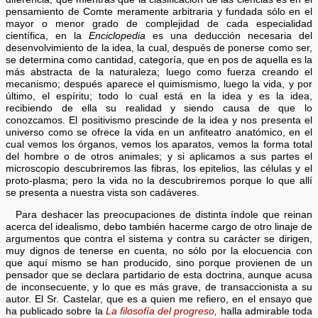
pensamiento de Comte meramente arbitraria y fundada sólo en el
mayor o menor grado de complejidad de cada especialidad
científica, en la
Enciclopedia
es una deducción necesaria del
desenvolvimiento de la idea, la cual, después de ponerse como ser,
se determina como cantidad, categoría, que en pos de aquella es la
más abstracta de la naturaleza; luego como fuerza creando el
mecanismo; después aparece el quimismismo, luego la vida, y por
último, el espíritu; todo lo cual está en la idea y es la idea,
recibiendo de ella su realidad y siendo causa de que lo
conozcamos. El positivismo prescinde de la idea y nos presenta el
universo como se ofrece la vida en un anfiteatro anatómico, en el
cual vemos los órganos, vemos los aparatos, vemos la forma total
del hombre o de otros animales; y si aplicamos a sus partes el
microscopio descubriremos las fibras, los epitelios, las células y el
proto-plasma; pero la vida no la descubriremos porque lo que allí
se presenta a nuestra vista son cadáveres.
Para deshacer las preocupaciones de distinta índole que reinan
acerca del idealismo, debo también hacerme cargo de otro linaje de
argumentos que contra el sistema y contra su carácter se dirigen,
muy dignos de tenerse en cuenta, no sólo por la elocuencia con
que aquí mismo se han producido, sino porque provienen de un
pensador que se declara partidario de esta doctrina, aunque acusa
de inconsecuente, y lo que es más grave, de transaccionista a su
autor. El Sr. Castelar, que es a quien me refiero, en el ensayo que
ha publicado sobre la
La filosofía del progreso,
halla admirable toda