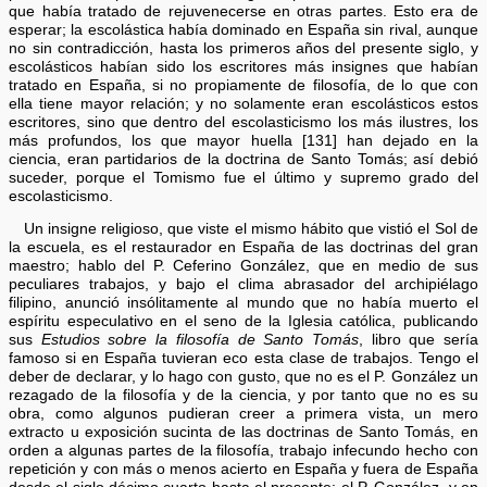
que había tratado de rejuvenecerse en otras partes. Esto era de
esperar; la escolástica había dominado en España sin rival, aunque
no sin contradicción, hasta los primeros años del presente siglo, y
escolásticos habían sido los escritores más insignes que habían
tratado en España, si no propiamente de filosofía, de lo que con
ella tiene mayor relación; y no solamente eran escolásticos estos
escritores, sino que dentro del escolasticismo los más ilustres, los
más profundos, los que mayor huella [131] han dejado en la
ciencia, eran partidarios de la doctrina de Santo Tomás; así debió
suceder, porque el Tomismo fue el último y supremo grado del
escolasticismo.
Un insigne religioso, que viste el mismo hábito que vistió el Sol de
la escuela, es el restaurador en España de las doctrinas del gran
maestro; hablo del P. Ceferino González, que en medio de sus
peculiares trabajos, y bajo el clima abrasador del archipiélago
filipino, anunció insólitamente al mundo que no había muerto el
espíritu especulativo en el seno de la Iglesia católica, publicando
sus
Estudios sobre la filosofía de Santo Tomás
, libro que sería
famoso si en España tuvieran eco esta clase de trabajos. Tengo el
deber de declarar, y lo hago con gusto, que no es el P. González un
rezagado de la filosofía y de la ciencia, y por tanto que no es su
obra, como algunos pudieran creer a primera vista, un mero
extracto u exposición sucinta de las doctrinas de Santo Tomás, en
orden a algunas partes de la filosofía, trabajo infecundo hecho con
repetición y con más o menos acierto en España y fuera de España