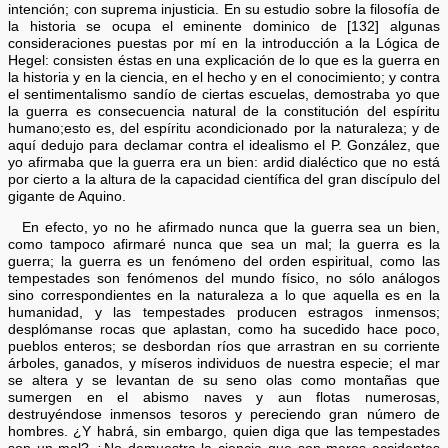
intención; con suprema injusticia. En su estudio sobre la filosofía de
la historia se ocupa el eminente dominico de [132] algunas
consideraciones puestas por mí en la introducción a la Lógica de
Hegel: consisten éstas en una explicación de lo que es la guerra en
la historia y en la ciencia, en el hecho y en el conocimiento; y contra
el sentimentalismo sandío de ciertas escuelas, demostraba yo que
la guerra es consecuencia natural de la constitución del espíritu
humano;esto es, del espíritu acondicionado por la naturaleza; y de
aquí dedujo para declamar contra el idealismo el P. González, que
yo afirmaba que la guerra era un bien: ardid dialéctico que no está
por cierto a la altura de la capacidad científica del gran discípulo del
gigante de Aquino.
En efecto, yo no he afirmado nunca que la guerra sea un bien,
como tampoco afirmaré nunca que sea un mal; la guerra es la
guerra; la guerra es un fenómeno del orden espiritual, como las
tempestades son fenómenos del mundo físico, no sólo análogos
sino correspondientes en la naturaleza a lo que aquella es en la
humanidad, y las tempestades producen estragos inmensos;
desplómanse rocas que aplastan, como ha sucedido hace poco,
pueblos enteros; se desbordan ríos que arrastran en su corriente
árboles, ganados, y míseros individuos de nuestra especie; el mar
se altera y se levantan de su seno olas como montañas que
sumergen en el abismo naves y aun flotas numerosas,
destruyéndose inmensos tesoros y pereciendo gran número de
hombres. ¿Y habrá, sin embargo, quien diga que las tempestades