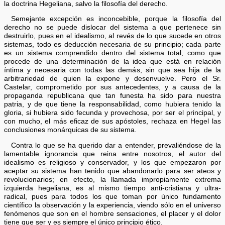
la doctrina Hegeliana, salvo la filosofía del derecho.
Semejante excepción es inconcebible, porque la filosofía del
derecho no se puede dislocar del sistema a que pertenece sin
destruirlo, pues en el idealismo, al revés de lo que sucede en otros
sistemas, todo es deducción necesaria de su principio; cada parte
es un sistema comprendido dentro del sistema total, como que
procede de una determinación de la idea que está en relación
íntima y necesaria con todas las demás, sin que sea hija de la
arbitrariedad de quien la expone y desenvuelve. Pero el Sr.
Castelar, comprometido por sus antecedentes, y a causa de la
propaganda republicana que tan funesta ha sido para nuestra
patria, y de que tiene la responsabilidad, como hubiera tenido la
gloria, si hubiera sido fecunda y provechosa, por ser el principal, y
con mucho, el más eficaz de sus apóstoles, rechaza en Hegel las
conclusiones monárquicas de su sistema.
Contra lo que se ha querido dar a entender, prevaliéndose de la
lamentable ignorancia que reina entre nosotros, el autor del
idealismo es religioso y conservador, y los que empezaron por
aceptar su sistema han tenido que abandonarlo para ser ateos y
revolucionarios; en efecto, la llamada impropiamente extrema
izquierda hegeliana, es al mismo tiempo anti-cristiana y ultra-
radical, pues para todos los que toman por único fundamento
científico la observación y la experiencia, viendo sólo en el universo
fenómenos que son en el hombre sensaciones, el placer y el dolor
tiene que ser y es siempre el único principio ético.