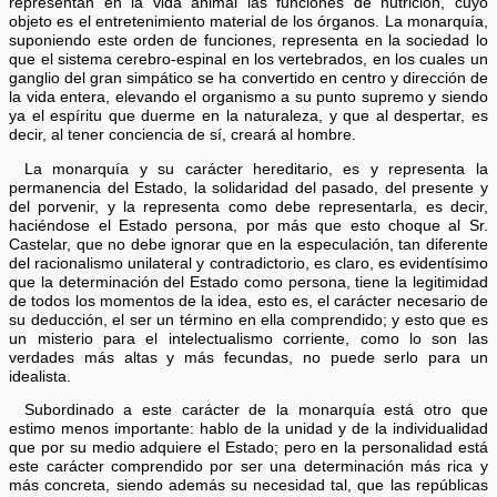
representan en la vida animal las funciones de nutrición, cuyo
objeto es el entretenimiento material de los órganos. La monarquía,
suponiendo este orden de funciones, representa en la sociedad lo
que el sistema cerebro-espinal en los vertebrados, en los cuales un
ganglio del gran simpático se ha convertido en centro y dirección de
la vida entera, elevando el organismo a su punto supremo y siendo
ya el espíritu que duerme en la naturaleza, y que al despertar, es
decir, al tener conciencia de sí, creará al hombre.
La monarquía y su carácter hereditario, es y representa la
permanencia del Estado, la solidaridad del pasado, del presente y
del porvenir, y la representa como debe representarla, es decir,
haciéndose el Estado persona, por más que esto choque al Sr.
Castelar, que no debe ignorar que en la especulación, tan diferente
del racionalismo unilateral y contradictorio, es claro, es evidentísimo
que la determinación del Estado como persona, tiene la legitimidad
de todos los momentos de la idea, esto es, el carácter necesario de
su deducción, el ser un término en ella comprendido; y esto que es
un misterio para el intelectualismo corriente, como lo son las
verdades más altas y más fecundas, no puede serlo para un
idealista.
Subordinado a este carácter de la monarquía está otro que
estimo menos importante: hablo de la unidad y de la individualidad
que por su medio adquiere el Estado; pero en la personalidad está
este carácter comprendido por ser una determinación más rica y
más concreta, siendo además su necesidad tal, que las repúblicas