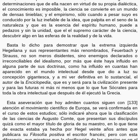
determinaciones que de ella nacen en virtud de su propia dialéctica,
el conocimiento es imposible, la ciencia se convierte en un mundo
de densas tinieblas; y el empirismo, sólo cuando a pesar suyo es
conducido por la luz inefable de la idea, que palpita en el seno de la
naturaleza y que es la esencia del espíritu humano, puede a
pedazos y sin la unidad, que el el supremo carácter de la ciencia,
descubrir algo en las esferas de la realidad y de la vida.
Basta lo dicho para demostrar que la extrema izquierda
Hegeliana y sus representantes más renombrados, Feuerbach y
Strauss, no son meros disidentes, sino enemigos declarados o
irreconciliables del idealismo, por más que éste haya influido en
alguna parte de sus doctrinas, como ha influido en cuantas han
aparecido en el mundo intelectual desde que dio a luz su
concepción gigantesca, y a mi ver definitiva en lo sustancial, el
autor de la
Enciclopedia
, que es y será para la civilización presente
y para las futuras ni más ni menos que lo que fue Sócrates para
toda la obra intelectual que después de él ejecutó la Grecia.
Esta aseveración que hoy admiten cuantos siguen con [133]
atención el movimiento científico de Europa, se verá confirmada en
el curso de estos estudios; sólo indicaré ahora que la clasificación
de las ciencias de Augusto Comte, que presentan sus discípulos
quizá como el mayor título de gloria de su maestro, en lo que tiene
de exacta estaba ya hecha por Hegel veinte años antes que
publicara su
Filosofía positiva
el escritor francés; pero con esta
diferencia, que mientras que la clasificación de las ciencias es en el