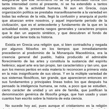
tanta intensidad como al presente, ni se ha extendido a tantos
aspectos de la actividad humana. Ni aun en Grecia, cuya
organización política se prestaba maravillosamente a la variedad en
todas las esferas de la vida, llegó la confusión y anarquía al punto
que alcanzan entre nosotros, y aquel importante período de la
civilización, que es el antecedente y fundamento de la que en la
actualidad existe, presenta rasgos generales y caracteres propios
que le dan un aspecto sintético, y que descubren el fondo de
unidad que tiene toda su historia.
Existía en Grecia una religión que, si bien contradicha y negada
por algunos filósofos en los tiempos que inmediatamente
precedieron al predominio de la Monarquía Macedónica, era la
creencia general del pueblo, había producido el admirable
florecimiento de las artes y constituía la sustancia del espíritu
helénico; aquel arte era tan propio, tan característico y tan uno, que
aun los menos peritos en esta materia lo reconocen a primera vista
en la más insignificante de sus obras. Y en la múltiple variedad de
sus sistemas filosóficos, tan grande, que aparecieron entonces en
sus fundamentos y principales líneas todos los que después ha
pensado la inteligencia humana, se nota, a poco que se estudien,
cierto carácter de unidad y un aire de familia, que justifican la
denominación genérica de
filosofía griega
, que han usado y usan
cuantos han escrito sobre la historia de esta ciencia.
No sucede hoy así, pues aunque el cristianismo es la religión