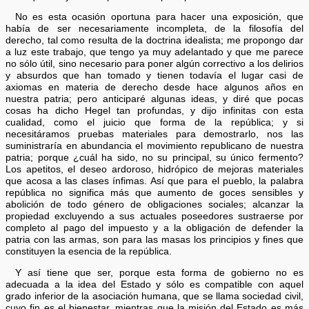
No es esta ocasión oportuna para hacer una exposición, que
había de ser necesariamente incompleta, de la filosofía del
derecho, tal como resulta de la doctrina idealista; me propongo dar
a luz este trabajo, que tengo ya muy adelantado y que me parece
no sólo útil, sino necesario para poner algún correctivo a los delirios
y absurdos que han tomado y tienen todavía el lugar casi de
axiomas en materia de derecho desde hace algunos años en
nuestra patria; pero anticiparé algunas ideas, y diré que pocas
cosas ha dicho Hegel tan profundas, y dijo infinitas con esta
cualidad, como el juicio que forma de la república; y si
necesitáramos pruebas materiales para demostrarlo, nos las
suministraría en abundancia el movimiento republicano de nuestra
patria; porque ¿cuál ha sido, no su principal, su único fermento?
Los apetitos, el deseo ardoroso, hidrópico de mejoras materiales
que acosa a las clases ínfimas. Así que para el pueblo, la palabra
república no significa más que aumento de goces sensibles y
abolición de todo género de obligaciones sociales; alcanzar la
propiedad excluyendo a sus actuales poseedores sustraerse por
completo al pago del impuesto y a la obligación de defender la
patria con las armas, son para las masas los principios y fines que
constituyen la esencia de la república.
Y así tiene que ser, porque esta forma de gobierno no es
adecuada a la idea del Estado y sólo es compatible con aquel
grado inferior de la asociación humana, que se llama sociedad civil,
cuyo fin es el bienestar, mientras que la misión del Estado es más