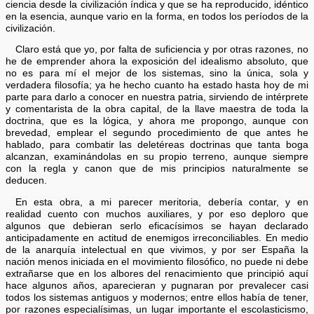
ciencia desde la civilización índica y que se ha reproducido, idéntico
en la esencia, aunque vario en la forma, en todos los períodos de la
civilización.
Claro está que yo, por falta de suficiencia y por otras razones, no
he de emprender ahora la exposición del idealismo absoluto, que
no es para mí el mejor de los sistemas, sino la única, sola y
verdadera filosofía; ya he hecho cuanto ha estado hasta hoy de mi
parte para darlo a conocer en nuestra patria, sirviendo de intérprete
y comentarista de la obra capital, de la llave maestra de toda la
doctrina, que es la lógica, y ahora me propongo, aunque con
brevedad, emplear el segundo procedimiento de que antes he
hablado, para combatir las deletéreas doctrinas que tanta boga
alcanzan, examinándolas en su propio terreno, aunque siempre
con la regla y canon que de mis principios naturalmente se
deducen.
En esta obra, a mi parecer meritoria, debería contar, y en
realidad cuento con muchos auxiliares, y por eso deploro que
algunos que debieran serlo eficacísimos se hayan declarado
anticipadamente en actitud de enemigos irreconciliables. En medio
de la anarquía intelectual en que vivimos, y por ser España la
nación menos iniciada en el movimiento filosófico, no puede ni debe
extrañarse que en los albores del renacimiento que principió aquí
hace algunos años, aparecieran y pugnaran por prevalecer casi
todos los sistemas antiguos y modernos; entre ellos había de tener,
por razones especialísimas, un lugar importante el escolasticismo,