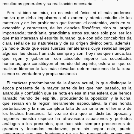
resultados generales y su realización necesaria.
Pero si bien se mira, no es este el único ni el más poderoso
motivo que deba impulsarnos al examen y atento estudio de las
materias y de los problemas que forman el contenido, vario en su
extensión y caracteres, de las ciencias filosóficas, sino su propia
importancia; tendríanla grandísima estos asuntos sólo por ser los
que más interesan al espíritu humano, que con sólo concebirlos da
clara señal de su naturaleza y de su origen divino; pero, además,
ya nadie duda que esas fuerzas inmateriales cuya realidad niegan
algunos, las ideas, han sido siempre y son, hoy más que nunca, las
que rigen y gobiernan con absoluto imperio las sociedades
humanas, que constituyen el mundo del espíritu, esfera en que se
realizan libremente las más elevadas determinaciones de la idea,
siendo su verdadera y propia sustancia.
El carácter predominante de la época actual, lo que distingue la
época presente de la mayor parte de las que han pasado, es la
anarquía y confusión que se nota en esa misma esfera que hemos
llamado mundo del espíritu, produciendo la oposición y la lucha,
que reinan en la región meramente especulativa, la más honda
perturbación y la más completa falta de armonía en el terreno de
los hechos humanos. Tal vez se dirá que en distintas épocas y
regiones nuestra especie ha atravesado situaciones y períodos
análogos a los presentes, que han sido siempre precursores de
grandes y fecundas mudanzas; pero sin negar esto, puede
asegurarse que ese fenómeno no se ha presentado nunca con