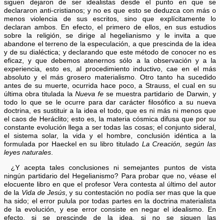
siguen dejaron de ser idealistas desde el punto en que se
declararon anti-cristianos; y no es que esto se deduzca con más o
menos violencia de sus escritos, sino que explícitamente lo
declaran ambos. En efecto, el primero de ellos, en sus estudios
sobre la religión, se dirige al hegelianismo y le invita a que
abandone el terreno de la especulación, a que prescinda de la idea
y de su dialéctica; y declarando que este método de conocer no es
eficaz, y que debemos atenernos sólo a la observación y a la
experiencia, esto es, al procedimiento inductivo, cae en el más
absoluto y el más grosero materialismo. Otro tanto ha sucedido
antes de su muerte, ocurrida hace poco, a Strauss, el cual en su
última obra titulada la
Nueva fe
se muestra partidario de Darwin, y
todo lo que se le ocurre para dar carácter filosófico a su nueva
doctrina, es sustituir a la idea el todo, que es ni más ni menos que
el caos de Heráclito; esto es, la materia cósmica difusa que por su
constante evolución llega a ser todas las cosas; el conjunto sideral,
el sistema solar, la vida y el hombre, conclusión idéntica a la
formulada por Haeckel en su libro titulado
La Creación, según las
leyes naturales
.
¿Y acepta tales conclusiones ni semejantes puntos de vista
ningún partidario del Hegelianismo? Para probar que no, véase el
elocuente libro en que el profesor Vera contesta al último del autor
de la
Vida de Jesús
, y su contestación no podía ser mas que la que
ha sido; el error pulula por todas partes en la doctrina materialista
de la evolución, y ese error consiste en negar el idealismo. En
efecto, si se prescinde de la idea, si no se siguen las