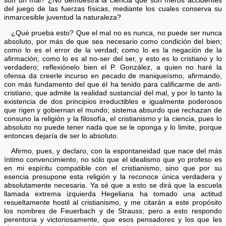
son un mal? ¿No demuestra la ciencia que son meros accidentes
del juego de las fuerzas físicas, mediante los cuales conserva su
inmarcesible juventud la naturaleza?
¿Qué prueba esto? Que el mal no es nunca, no puede ser nunca
absoluto, por más de que sea necesario como condición del bien;
como lo es el error de la verdad; como lo es la negación de la
afirmación; como lo es al no-ser del ser, y esto es lo cristiano y lo
verdadero; reflexiónelo bien el P. González, a quien no haré la
ofensa da creerle incurso en pecado de maniqueísmo, afirmando,
con más fundamento del que él ha tenido para calificarme de anti-
cristiano, que admite la realidad sustancial del mal, y por lo tanto la
existencia de dos principios irreductibles e igualmente poderosos
que rigen y gobiernan el mundo; sistema absurdo que rechazan de
consuno la religión y la filosofía, el cristianismo y la ciencia, pues lo
absoluto no puede tener nada que se le oponga y lo limite, porque
entonces dejaría de ser lo absoluto.
Afirmo, pues, y declaro, con la espontaneidad que nace del más
íntimo convencimiento, no sólo que el idealismo que yo profeso es
en mi espíritu compatible con el cristianismo, sino que por su
esencia presupone esta religión y la reconoce única verdadera y
absolutamente necesaria. Ya sé que a esto se dirá que la escuela
llamada extrema izquierda Hegeliana ha tomado una actitud
resueltamente hostil al cristianismo, y me citarán a este propósito
los nombres de Feuerbach y de Strauss; pero a esto respondo
perentoria y victoriosamente, que esos pensadores y los que les