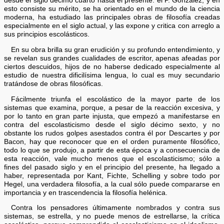
desde el siglo décimo cuarto hasta el presente: el P. González, y en
esto consiste su mérito, se ha orientado en el mundo de la ciencia
moderna, ha estudiado las principales obras de filosofía creadas
especialmente en el siglo actual, y las expone y critica con arreglo a
sus principios escolásticos.
En su obra brilla su gran erudición y su profundo entendimiento, y
se revelan sus grandes cualidades de escritor, apenas afeadas por
ciertos descuidos, hijos de no haberse dedicado especialmente al
estudio de nuestra dificilísima lengua, lo cual es muy secundario
tratándose de obras filosóficas.
Fácilmente triunfa el escolástico de la mayor parte de los
sistemas que examina, porque, a pesar de la reacción excesiva, y
por lo tanto en gran parte injusta, que empezó a manifestarse en
contra del escolasticismo desde el siglo décimo sexto, y no
obstante los rudos golpes asestados contra él por Descartes y por
Bacon, hay que reconocer que en el orden puramente filosófico,
todo lo que se produjo, a partir de esta época y a consecuencia de
esta reacción, vale mucho menos que el escolasticismo; sólo a
fines del pasado siglo y en el principio del presente, ha llegado a
haber, representada por Kant, Fichte, Schelling y sobre todo por
Hegel, una verdadera filosofía, a la cual sólo puede compararse en
importancia y en trascendencia la filosofía helénica.
Contra los pensadores últimamente nombrados y contra sus
sistemas, se estrella, y no puede menos de estrellarse, la crítica