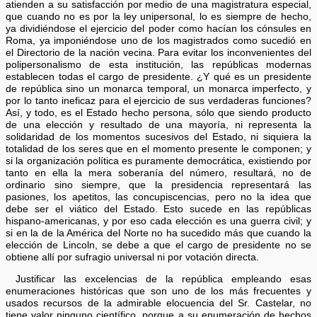
atienden a su satisfacción por medio de una magistratura especial,
que cuando no es por la ley unipersonal, lo es siempre de hecho,
ya dividiéndose el ejercicio del poder como hacían los cónsules en
Roma, ya imponiéndose uno de los magistrados como sucedió en
el Directorio de la nación vecina. Para evitar los inconvenientes del
polipersonalismo de esta institución, las repúblicas modernas
establecen todas el cargo de presidente. ¿Y qué es un presidente
de república sino un monarca temporal, un monarca imperfecto, y
por lo tanto ineficaz para el ejercicio de sus verdaderas funciones?
Así, y todo, es el Estado hecho persona, sólo que siendo producto
de una elección y resultado de una mayoría, ni representa la
solidaridad de los momentos sucesivos del Estado, ni siquiera la
totalidad de los seres que en el momento presente le componen; y
si la organización política es puramente democrática, existiendo por
tanto en ella la mera soberanía del número, resultará, no de
ordinario sino siempre, que la presidencia representará las
pasiones, los apetitos, las concupiscencias, pero no la idea que
debe ser el viático del Estado. Esto sucede en las repúblicas
hispano-americanas, y por eso cada elección es una guerra civil; y
si en la de la América del Norte no ha sucedido más que cuando la
elección de Lincoln, se debe a que el cargo de presidente no se
obtiene allí por sufragio universal ni por votación directa.
Justificar las excelencias de la república empleando esas
enumeraciones históricas que son uno de los más frecuentes y
usados recursos de la admirable elocuencia del Sr. Castelar, no
tiene valor ninguno científico, porque a su enumeración de hechos