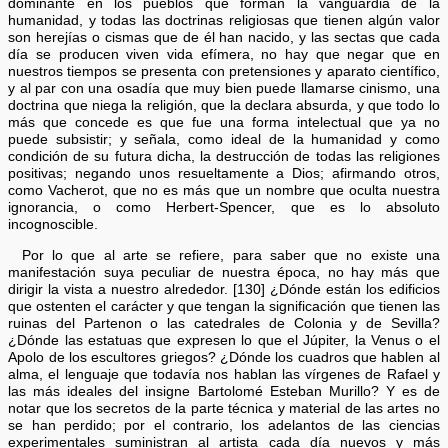
dominante en los pueblos que forman la vanguardia de la
humanidad, y todas las doctrinas religiosas que tienen algún valor
son herejías o cismas que de él han nacido, y las sectas que cada
día se producen viven vida efímera, no hay que negar que en
nuestros tiempos se presenta con pretensiones y aparato científico,
y al par con una osadía que muy bien puede llamarse cinismo, una
doctrina que niega la religión, que la declara absurda, y que todo lo
más que concede es que fue una forma intelectual que ya no
puede subsistir; y señala, como ideal de la humanidad y como
condición de su futura dicha, la destrucción de todas las religiones
positivas; negando unos resueltamente a Dios; afirmando otros,
como Vacherot, que no es más que un nombre que oculta nuestra
ignorancia, o como Herbert-Spencer, que es lo absoluto
incognoscible.
Por lo que al arte se refiere, para saber que no existe una
manifestación suya peculiar de nuestra época, no hay más que
dirigir la vista a nuestro alrededor. [130] ¿Dónde están los edificios
que ostenten el carácter y que tengan la significación que tienen las
ruinas del Partenon o las catedrales de Colonia y de Sevilla?
¿Dónde las estatuas que expresen lo que el Júpiter, la Venus o el
Apolo de los escultores griegos? ¿Dónde los cuadros que hablen al
alma, el lenguaje que todavía nos hablan las vírgenes de Rafael y
las más ideales del insigne Bartolomé Esteban Murillo? Y es de
notar que los secretos de la parte técnica y material de las artes no
se han perdido; por el contrario, los adelantos de las ciencias
experimentales suministran al artista cada día nuevos y más