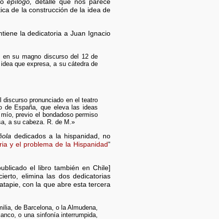
mo
epílogo,
detalle que nos parece
ica de la construcción de la idea de
tiene la dedicatoria a Juan Ignacio
e en su magno discurso del 12 de
 idea que expresa, a su cátedra de
l discurso pronunciado en el teatro
do de España, que eleva las ideas
r mío, previo el bondadoso permiso
sa, a su cabeza. R. de M.»
ñola
dedicados a la hispanidad, no
oria y el problema de la Hispanidad
”
licado el libro también en Chile]
erto, elimina las dos dedicatorias
tapie, con la que abre esta tercera
ilia, de Barcelona, o la Almudena,
lanco, o una sinfonía interrumpida,