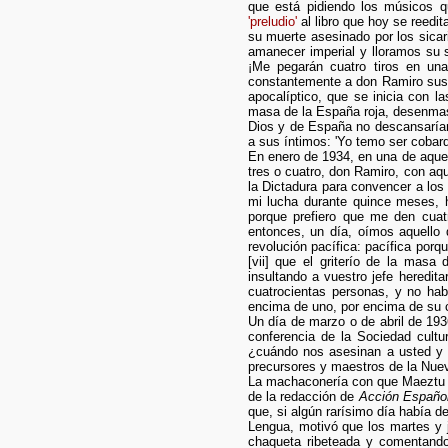
que está pidiendo los músicos q
'preludio'
al libro que hoy se reedit
su muerte asesinado por los sicar
amanecer imperial y lloramos su 
¡Me pegarán cuatro tiros en una
constantemente a don Ramiro sus a
apocalíptico, que se inicia con 
masa de la España roja, desenmas
Dios y de España no descansarían 
a sus íntimos: 'Yo temo ser cobard
En enero de 1934, en una de aque
tres o cuatro, don Ramiro, con aq
la Dictadura para convencer a los
mi lucha durante quince meses, h
porque prefiero que me den cuat
entonces, un día, oímos aquello 
revolución pacífica: pacífica porqu
[vii] que el griterío de la mas
insultando a vuestro jefe heredit
cuatrocientas personas, y no hab
encima de uno, por encima de su c
Un día de marzo o de abril de 193
conferencia de la Sociedad cultu
¿cuándo nos asesinan a usted y a
precursores y maestros de la Nueva
La machaconería con que Maeztu re
de la redacción de
Acción Español
que, si algún rarísimo día había d
Lengua, motivó que los martes y j
chaqueta ribeteada y comentando 