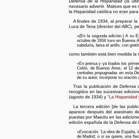
Defensa de la Hispanidad
(la últ
necesario advertir. Matices que es 
la Hispanidad católica no eran par
A finales de 1934, al preparar l
Luca de Tena (director del
ABC
), p
«(En la segunda edición.) A su 
octubre de 1934 tuvo en Buenos Ai
sabiduría, besa el anillo, con grat
como también está bien medida la 
«En prensa y ya tirados los primer
Colón, de Buenos Aires, el 12 de
centrales propugnadas en esta
De
de su autor, incorporar su oració
Tras la publicación de
Defensa 
recogidos en las sucesivas edicione
(agosto de 1934) y “
La Hispanidad y
La tercera edición [de las pub
aparece después del asesinato de 
puestas por Maeztu en las edicione
edición española de la
Defensa de 
«
Evocación.
'La obra de España, l
de Madrid; o si se quiere, una fle