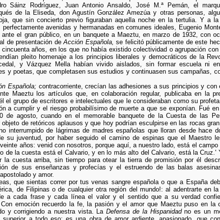
dro Sáinz Rodríguez, Juan Antonio Ansaldo, José M.ª Pemán, el marqué
rqués de la Eliseda, don Agustín González Amezúa y otras personas, alg
oja, que sin concierto previo figuraban aquella noche en la tertulia. Y a l
d, perfectamente avenidas y hermanadas en comunes ideales, Eugenio Mont
to ante el gran público, en un banquete a Maeztu, en marzo de 1932, con oc
ial de presentación de
Acción Española,
se felicitó públicamente de este hec
 cincuenta años, en los que no había existido colectividad o agrupación con p
endían pleito homenaje a los principios liberales y democráticos de la Re
edal, y Vázquez Mella habían vivido aislados, sin formar escuela ni en
ores y poetas, que completasen sus estudios y continuasen sus campañas, co
ón Española;
contracorriente, crecían las adhesiones a sus principios y con 
nte Maeztu los artículos que, en colaboración regular, publicaba en la p
él el grupo de escritores e intelectuales que le consideraban como su profet
misión a cumplir y el riesgo probabilísimo de muerte a que se exponían. Fué e
10 de agosto, cuando en el memorable banquete de la Cuesta de las Per
r objeto de retóricos aplausos y que hoy podrían esculpirse en las rocas gran
no interrumpido de lágrimas de madres españolas que lloran desde hace d
de su juventud, por haber seguido el camino de espinas que el Maestro l
einte años: venid con nosotros, porque aquí, a nuestro lado, está el campo d
to de la cuesta está el Calvario, y en lo más alto del Calvario, está la Cruz.'
ar la cuesta arriba, sin tiempo para otear la tierra de promisión por él descr
ión de sus enseñanzas y profecías y el estruendo de las balas asesinas
 apostolado y amor.
as, que sientas correr por tus venas sangre española o que a España debas
ica, de Filipinas o de cualquier otra región del mundo!: al adentrarte en la 
de a cada frase y cada línea el valor y el sentido que a su verdad confi
. Con emoción recuerdo la fe, la pasión y el amor que Maeztu puso en la 
ndo y corrigiendo a nuestra vista. La
Defensa de la Hispanidad
no es un mer
 superior a todo eso; es una obra de amor ardiente, apasionado, que cons