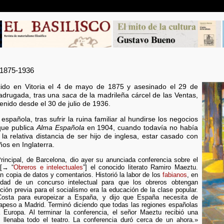
875-1936
acido en Vitoria el 4 de mayo de 1875 y asesinado el 29 de
adrugada, tras una
saca
de la madrileña cárcel de las Ventas,
enido desde el 30 de julio de 1936.
spañola, tras sufrir la ruina familiar al hundirse los negocios
ue publica
Alma Española
en 1904, cuando todavía no había
la relativa distancia de ser hijo de inglesa, estar casado con
ños en Inglaterra.
rincipal, de Barcelona, dio ayer su anunciada conferencia sobre el
 [→ “
Obreros e intelectuales
”] el conocido literato Ramiro Maeztu.
n copia de datos y comentarios. Historió la labor de los
fabianos
, en
sidad de un concurso intelectual para que los obreros obtengan
ición previa para el socialismo era la educación de la clase popular.
 Costa para europeizar a España, y dijo que España necesita de
rapeso a Madrid. Terminó diciendo que todas las regiones españolas
Europa. Al terminar la conferencia, el señor Maeztu recibió una
 llenaba todo el teatro. La conferencia duró cerca de un ahora.»