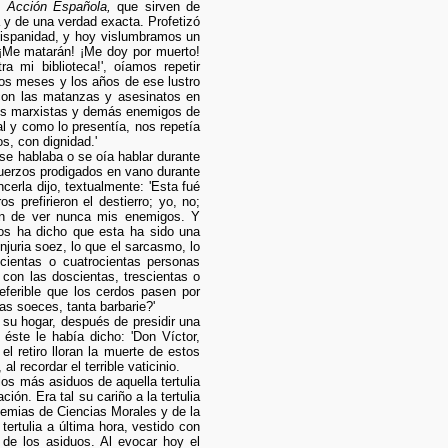
su
Acción Española,
que sirven de
a y de una verdad exacta. Profetizó
 Hispanidad, y hoy vislumbramos un
 ¡Me matarán! ¡Me doy por muerto!
 mi biblioteca!', oíamos repetir
los meses y los años de ese lustro
 con las matanzas y asesinatos en
los marxistas y demás enemigos de
l y como lo presentía, nos repetía
s, con dignidad.'
se hablaba o se oía hablar durante
fuerzos prodigados en vano durante
erla dijo, textualmente: 'Esta fué
prefirieron el destierro; yo, no;
han de ver nunca mis enemigos. Y
nos ha dicho que esta ha sido una
injuria soez, lo que el sarcasmo, lo
cientas o cuatrocientas personas
 con las doscientas, trescientas o
eferible que los cerdos pasen por
as soeces, tanta barbarie?'
 su hogar, después de presidir una
éste le había dicho: 'Don Víctor,
 retiro lloran la muerte de estos
recordar el terrible vaticinio.
os más asiduos de aquella tertulia
ón. Era tal su cariño a la tertulia
ademias de Ciencias Morales y de la
ertulia a última hora, vestido con
 de los asiduos. Al evocar hoy el