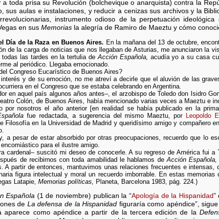
 a toda prisa su Revolución (bolchevique o anarquista) contra la Repú
, sus aulas e instalaciones, y reducir a cenizas sus archivos y la Bibl
rarrevolucionarias, instrumento odioso de la perpetuación ideológica
 Vegas en sus
Memorias
la alegría de Ramiro de Maeztu y cómo conoci
l Día de la Raza en Buenos Aires.
En la mañana del 13 de octubre, encon
ón de la carga de noticias que nos llegaban de Asturias, me anunciaron la v
odas las tardes en la tertulia de
Acción Española,
acudía yo a su casa cu
erme al periódico. Llegaba emocionado.
 del Congreso Eucarístico de Buenos Aires?
u interés y de su emoción, no me atreví a decirle que el aluvión de las grave
ocurriera en el Congreso que se estaba celebrando en Argentina.
or en aquel país algunos años antes–, el arzobispo de Toledo don Isidro Go
 teatro Colón, de Buenos Aires, había mencionado varias veces a Maeztu e inc
do por nosotros el año anterior [en realidad se había publicado en la pr
Española
fue redactada, a sugerencia del mismo Maeztu, por
Leopoldo E
de Filosofía en la Universidad de Madrid y queridísimo amigo y compañero e
o.
y, a pesar de estar absorbido por otras preocupaciones, recuerdo que lo es
 encomiástico para el ilustre amigo.
era cardenal– suscitó mi deseo de conocerle. A su regreso de América fui a
espués de recibirnos con toda amabilidad le hablamos de
Acción Española
. A partir de entonces, mantuvimos unas relaciones frecuentes e intensas, 
naria figura intelectual y moral un recuerdo imborrable. En estas memoria
egas Latapie,
Memorias políticas,
Planeta, Barcelona 1983, pág. 224.)
ón Española
(1 de noviembre) publican la “
Apología de la Hispanidad
”
ciones de
La defensa de la Hispanidad
figuraría como apéndice”, sigue
aparece como apéndice a partir de la tercera edición de la
Defen