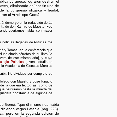
blica burguesa, lograron destruir el
ioteca, eliminando así por fin una de
 de la burguesía oligarca y feudal,
eron al Arzobispo Gomá:
trándome yo en la redacción de
La
isita de don Ramiro de Maeztu. Fue
ando queríamos hablar con mayor
s noticias llegadas de Asturias me
má y Tomás, en la conferencia que
luso citado párrafos de su libro
La
imavera de ese mismo año], y cuya
ulogio Palacios,
joven estudiante
n la Academia de Ciencias Morales
cribí. He olvidado por completo su
 Toledo con Maeztu y José Ignacio
,
de la que era lector, así como de
que perduraron hasta la muerte del
s quedará constancia de algunos de
 de Gomá, “que él mismo nos había
 diciendo Vegas Latapie (pág. 226).
sa,
pero en la segunda edición de