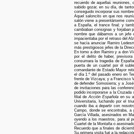
recuerdo de aquellas reuniones,
sabido gozar, en su día, de tant
conseguido incorporar sus nombres
Aquel saloncito en que nos reun
salón viene a presentárseme como 
a España, el trance final; y tam
cambiaban consignas y forjaban pl
nombre que dábamos a un jefe de
impacientaba por el retraso del Al
se hacía anunciar Ramiro Ledesma
más prestigiosos jefes de la Dire
En torno a don Ramiro y a don Víc
por el delito de haber, previsor
consumara la tragedia de España 
puerta de un cuartel por él sub
comandante de Estado Mayor retir
el día 1.º del pasado enero en Te
frente de Vizcaya; y a Francisco V
de defender Somosierra; y a José 
de invitaciones para las confere
podido incorporarse a la Cruzada 
filial de
Acción Española
en su ap
Universitaria, luchando por el t
cuando iba a departir con nosotr
Campo, donde se encontraba, a pe
García Villada, asesinados en Mad
oyendo a los maestros, para al p
Cuartel de la Montaña o asesinado
Recuerdo que a finales de diciem
Su primera visita fué a la redacci