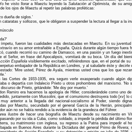
 Yo he visto llorar a Maeztu leyendo la
Salutación al Optimista,
de su amigo
e los ojos de Maeztu al repetir las palabras proféticas:
 dueña de siglos.'
cataratas y sollozos, que le obligaron a suspender la lectura al llegar a la in
músculo
da?'
 el ímpetu, fueron las cualidades más destacadas en Maeztu. En su juventud
 extravío en su amor entrañable a España. Quizá durante algún tiempo fuera f
rocó, cuando recorrió su camino de Damasco, en una pasión y un fuego inext
e el Señor, en frase del Apocalipsis, vomitará de su boca. Un día del bien
cción Española
visiblemente excitado, refiriéndonos que, en el portal de s
erpetuo embajador de la República en Londres, y al saludarle éste y decirle 
testado: 'Mire usted, Pérez de Ayala, mientras usted crea que los que re
le.'
 las Cortes de 1933-1935, era seguro verle exasperado cuando algún dipu
udaba o departía con Indalecio Prieto u otros prohombres del marxismo. 'No
discurso de Prieto, gritándole: 'Me doy por muerto.'
 don Ramiro era hacernos la apología de Hitler, considerándole como uno de
pedido, juntamente con Mussolini, que el comunismo destruyera todo [xv] lo 
uy anterior a la llegada del nacional-socialismo al Poder, siendo digna
idas por Maeztu, secundado por el general García de la Herrán, principa
or aún no se había rendido a la evidencia de la grandeza del Führer.
area ilustre de hacer una biografía de Maeztu desde su nacimiento en Vi
pasando por su ida a Cuba, como soldado, a impedir la pérdida del último flor
erra, su matrimonio con inglesa, su regreso a la Patria para impedir el ho
bajada en Buenos Aires durante la Dictadura del general Primo de Rivera;
presidente de
Acción Española,
y su detención y prisión en julio de 1936, 