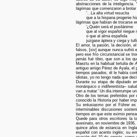
abstracciones de la inteligencia.
lágrimas que comenzaron a brotar d
'…La alta virtud resucita
que a la hispana progenie hizo
lágrimas que habían de trocarse en 
'¿Quién será el pusilánime
que al vigor español niegue 
o que al alma española
juzgase áptera y ciega y tulli
El amor, la pasión, la decisión,
falsos, [xiv] aunque nunca sufrió
pero ese frío circunstancial se t
jamás fué tibio, que son a los qu
Maeztu en la habitual tertulia de
A
antiguo amigo Pérez de Ayala, el p
tiempos pasados, él le había con
idiotas, yo no tengo nada que decir
Durante su etapa de diputado en
monárquico o indiferentista– sal
van a matar.' Un día interrumpe un 
Otro de los temas preferidos por
conocido la Historia por haber im
Su entusiasmo por el Führer es m
interminables discusiones sosten
tiempos en que este eximio pensad
Quede para otros escritores la t
asesinato, en noviembre de 1936, 
quince años de estancia en Inglat
español con acento inglés; su em
ocasión del 10 de agosto, como 