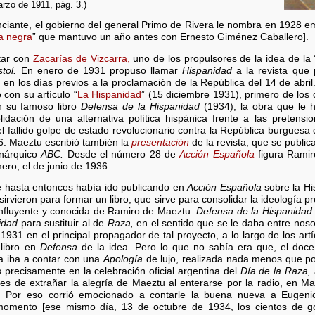
rzo de 1911, pág. 3.)
nciante, el gobierno del general Primo de Rivera le nombra en 1928 
a negra
” que mantuvo un año antes con Ernesto Giménez Caballero].
atar con
Zacarías de Vizcarra,
uno de los propulsores de la idea de la 
tol.
En enero de 1931 propuso llamar
Hispanidad
a la revista que
 en los días previos a la proclamación de la República del 14 de abri
 con su artículo “
La Hispanidad
” (15 diciembre 1931), primero de los q
n su famoso libro
Defensa de la Hispanidad
(1934), la obra que le 
dación de una alternativa política hispánica frente a las pretens
 el fallido golpe de estado revolucionario contra la República burgue
36. Maeztu escribió también la
presentación
de la revista, que se public
onárquico
ABC.
Desde el número 28 de
Acción Española
figura Rami
mero, el de junio de 1936.
ue hasta entonces había ido publicando en
Acción Española
sobre la Hi
 sirvieron para formar un libro, que sirve para consolidar la ideología 
 influyente y conocida de Ramiro de Maeztu:
Defensa de la Hispanidad.
idad
para sustituir al de
Raza,
en el sentido que se le daba entre noso
931 en el principal propagador de tal proyecto, a lo largo de los art
libro en
Defensa
de la idea. Pero lo que no sabía era que, el doc
ca iba a contar con una
Apología
de lujo, realizada nada menos que po
precisamente en la celebración oficial argentina del
Día de la Raza,
es de extrañar la alegría de Maeztu al enterarse por la radio, en Ma
ico. Por eso corrió emocionado a contarle la buena nueva a Euge
omento [ese mismo día, 13 de octubre de 1934, los cientos de gol