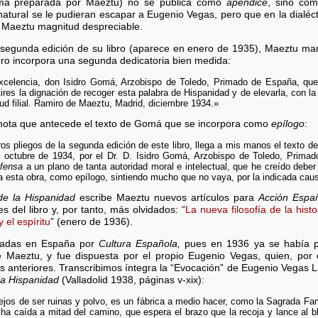
ima preparada por Maeztu) no se publica como
apéndice
, sino co
natural se le pudieran escapar a Eugenio Vegas, pero que en la dialéct
a Maeztu magnitud despreciable.
a segunda edición de su libro (aparece en enero de 1935), Maeztu man
ero incorpora una segunda dedicatoria bien medida:
Excelencia, don Isidro Gomá, Arzobispo de Toledo, Primado de España, qu
res la dignación de recoger esta palabra de Hispanidad y de elevarla, con la
itud filial. Ramiro de Maeztu, Madrid, diciembre 1934.»
nota que antecede el texto de Gomá que se incorpora como
epílogo
:
os pliegos de la segunda edición de este libro, llega a mis manos el texto de
 octubre de 1934, por el Dr. D. Isidro Gomá, Arzobispo de Toledo, Prima
fensa
a un plano de tanta autoridad moral e intelectual, que he creído debe
n a esta obra, como epílogo, sintiendo mucho que no vaya, por la indicada cau
de la Hispanidad
escribe Maeztu nuevos artículos para
Acción Espa
s del libro y, por tanto, más olvidados: “
La nueva filosofía de la hist
 el espíritu
” (enero de 1936).
licadas en España por
Cultura Española,
pues en 1936 ya se había pub
Maeztu, y fue dispuesta por el propio Eugenio Vegas, quien, por ci
s anteriores. Transcribimos íntegra la “Evocación” de Eugenio Vegas La
la Hispanidad
(Valladolid 1938, páginas v-xix):
ejos de ser ruinas y polvo, es un fábrica a medio hacer, como la Sagrada Fam
cha caída a mitad del camino, que espera el brazo que la recoja y lance al b