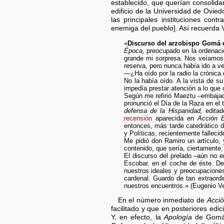
establecido, que querían consolidar
edificio de la Universidad de Oviedo
las principales instituciones cont
enemiga del pueblo]. Así recuerda
«
Discurso del arzobispo Gomá e
Época,
preocupado en la ordenaci
grande mi sorpresa. Nos veíamos t
reserva, pero nunca había ido a v
—¿Ha oído por la radio la crónica
No la había oído. A la vista de s
impedía prestar atención a lo que 
Según me refirió Maeztu –embajad
pronunció el Día de la Raza en el
defensa de la Hispanidad,
edita
recensión
aparecida en
Acción 
entonces, más tarde catedrático 
y Políticas, recientemente fallecid
Me pidió don Ramiro un artículo, 
contenido, que sería, ciertamente,
El discurso del prelado –aún no 
Escobar, en el coche de éste. D
nuestros ideales y preocupaciones
cardenal. Guardo de tan extraordi
nuestros encuentros.» (Eugenio V
En el número inmediato de
Acci
facilitado y que en posteriores edi
Y, en efecto, la
Apología
de Gomá 