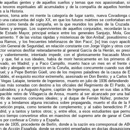
 de aquellas gentes y de aquellos sueños y temas que nos apasionaban, si
os tesoros espirituales allí acumulados y de la compañía de aquellos hombr
 a la Historia.
íamos, toma ante mi mente la categoría de lugar santo, nueva Covadonga
una catacumba del siglo XX, en que los futuros mártires se confortaban entre
bién como tienda de campaña, en la que reunidos los jefes de la Cruzada 
anes y arengas. Los supervivientes de aquellos conjurados, recordarán la so
 Estado Mayor, principal enlace entre los generales Sanjurjo, Mola, G
zamiento. Y de las visitas rápidas y misteriosas de 'don Aníbal', pseudónimo c
 Ramos, y los frecuentes telefonazos de 'don Paco', [ix] tras cuyo apaci
cción General de Seguridad, en relación constante con Jorge Vigón y otros co
tor veíamos desfilar reiteradamente al general García de la Herrán, ex pres
a y valientemente, intentado impedir, con el gloriosamente fracasado Mo
y que, fiel a sus ideales, había de morir heroicamente en los primeros dí
levado, en Madrid; y a Paco Campillo, muerto hace un mes en el frente 
ado y abogado en ejercicio en la Coruña, asiduo concurrente cuando sus deb
ruel; y a Pepe Bertrán Güell, uno de los mejores paladines de la causa de
aldés, el exquisito escritor extremeño, asesinado en Don Benito; y a Carlos M
Vegas Latapie, teniente de Ingenieros, muerto en julio de 1936 defendiendo
ncias más sonadas con destino a los oficiales del Regimiento de El Pardo, 
salvadora; y a Augusto Aguirre, capitán de Ingenieros, que en sus idas a Ma
acible retiro de Villagarcía de Arosa, muerto al ser alcanzado por una ba
riunfo de nuestros comunes ideales; y al duque de Fernán Núñez, protecto
os y a brindarnos alguna iniciativa sobre propaganda, muerto el día de la
tición propia, como teniente de complemento; y al sabio benedictino P. A
rid, y a tantos y tantos otros; y, entre ellos, a esos estudiantes que per
oco tiempo convertirse ellos en maestros del supremo arte de ganar el Cie
s por confesar a Cristo y a España.
bre de 1935, procedente de Berlín, donde a la sazón era corresponsal de
AB
ón de
Acción Española,
donde se encontró empeñados en doctas disquisicione