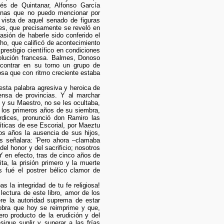
s de Quintanar, Alfonso García
unas que no puedo mencionar por
a vista de aquel senado de figuras
es, que precisamente se reveló en
asión de haberle sido conferido el
ho, que calificó de acontecimiento
restigio científico en condiciones
volución francesa. Balmes, Donoso
contrar en su torno un grupo de
sa que con ritmo creciente estaba
esta palabra agresiva y heroica de
rensa de provincias. Y al marchar
a y su Maestro, no se les ocultaba,
n los primeros años de su siembra,
dices, pronunció don Ramiro las
íticas de ese Escorial, por Maeztu
os años la ausencia de sus hijos,
es señalara: 'Pero ahora –clamaba
el honor y del sacrificio; nosotros
 Y en efecto, tras de cinco años de
ita, la prisión primero y la muerte
 fué el postrer bélico clamor de
 la integridad de tu fe religiosa!
lectura de este libro, amor de los
ere la autoridad suprema de estar
obra que hoy se reimprime y que,
o producto de la erudición y del
igue suplir y superar a las frías