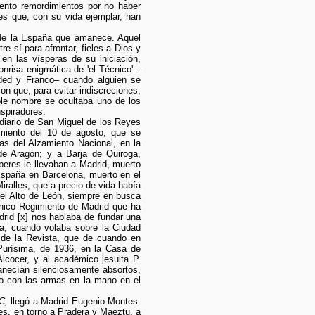
ento remordimientos por no haber
es que, con su vida ejemplar, han
 de la España que amanece. Aquel
 sí para afrontar, fieles a Dios y
en las vísperas de su iniciación,
nrisa enigmática de 'el Técnico' –
oded y Franco– cuando alguien se
on que, para evitar indiscreciones,
ble nombre se ocultaba uno de los
nspiradores.
idiario de San Miguel de los Reyes
vimiento del 10 de agosto, que se
as del Alzamiento Nacional, en la
de Aragón; y a Barja de Quiroga,
eres le llevaban a Madrid, muerto
 España en Barcelona, muerto en el
iralles, que a precio de vida había
 el Alto de León, siempre en busca
único Regimiento de Madrid que ha
drid [x] nos hablaba de fundar una
la, cuando volaba sobre la Ciudad
r de la Revista, que de cuando en
 Purísima, de 1936, en la Casa de
lcocer, y al académico jesuita P.
manecían silenciosamente absortos,
lo con las armas en la mano en el
C,
llegó a Madrid Eugenio Montes.
s, en torno a Pradera y Maeztu, a