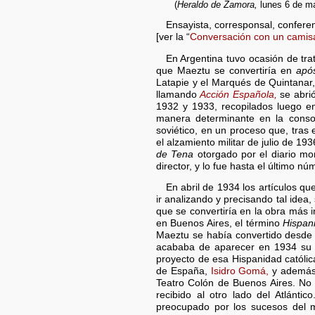
(
Heraldo de Zamora,
lunes 6 de ma
Ensayista, corresponsal, confere
[ver la “
Conversación con un camis
En Argentina tuvo ocasión de tr
que Maeztu se convertiría en
após
Latapie y el Marqués de Quintanar,
llamando
Acción Española,
se abrió
1932 y 1933, recopilados luego e
manera determinante en la consoli
soviético, en un proceso que, tras
el alzamiento militar de julio de 19
de Tena
otorgado por el diario m
director, y lo fue hasta el último nú
En abril de 1934 los artículos q
ir analizando y precisando tal idea,
que se convertiría en la obra más
en Buenos Aires, el término
Hispan
Maeztu se había convertido desde 1
acababa de aparecer en 1934 su 
proyecto de esa Hispanidad católi
de España,
Isidro Gomá,
y además 
Teatro Colón de Buenos Aires. No 
recibido al otro lado del Atlánt
preocupado por los sucesos del m