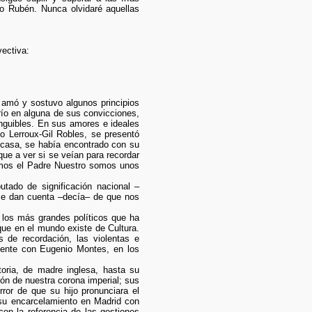
 Rubén. Nunca olvidaré aquellas
vectiva:
 amó y sostuvo algunos principios
río en alguna de sus convicciones,
inguibles. En sus amores e ideales
io Lerroux-Gil Robles, se presentó
u casa, se había encontrado con su
que a ver si se veían para recordar
zamos el Padre Nuestro somos unos
tado de significación nacional –
 se dan cuenta –decía– de que nos
 los más grandes políticos que ha
que en el mundo existe de Cultura.
s de recordación, las violentas e
lmente con Eugenio Montes, en los
toria, de madre inglesa, hasta su
ón de nuestra corona imperial; sus
rror de que su hijo pronunciara el
 su encarcelamiento en Madrid con
con la referencia de las gestiones