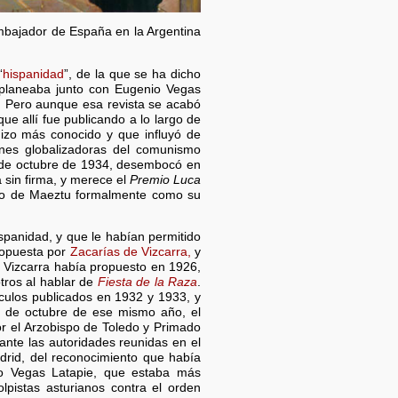
embajador de España en la Argentina
“
hispanidad
”, de la que se ha dicho
 planeaba junto con Eugenio Vegas
l. Pero aunque esa revista se acabó
ue allí fue publicando a lo largo de
hizo más conocido y que influyó de
iones globalizadoras del comunismo
sa de octubre de 1934, desembocó en
a sin firma, y merece el
Premio Luca
ro de Maeztu formalmente como su
spanidad, y que le habían permitido
propuesta por
Zacarías de Vizcarra,
y
Vizcarra había propuesto en 1926,
tros al hablar de
Fiesta de la Raza
.
ículos publicados en 1932 y 1933, y
e de octubre de ese mismo año, el
r el Arzobispo de Toledo y Primado
ante las autoridades reunidas en el
drid, del reconocimiento que había
nio Vegas Latapie, que estaba más
pistas asturianos contra el orden