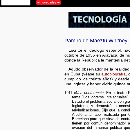
Ramiro de Maeztu Whitney
1
Escritor e ideólogo español, n
octubre de 1936 en Aravaca, de m
donde la República le mantenía det
Agudo observador de la realidad e
en Cuba (véase su
autobiografía,
q
cumplido los treinta años) y desde 
una inglesa y haber vivido quince a
1911 «
Una conferencia.
En el teatro P
tema “Los obreros intelectuales”
Estudió el problema social con gra
Inglaterra, y demostró la nece
reivindicaciones. Dijo que la cond
Aludió a la labor realizada por
Barcelona para que sirva de cont
tienen por común denominador a 
ovación del inmenso público que