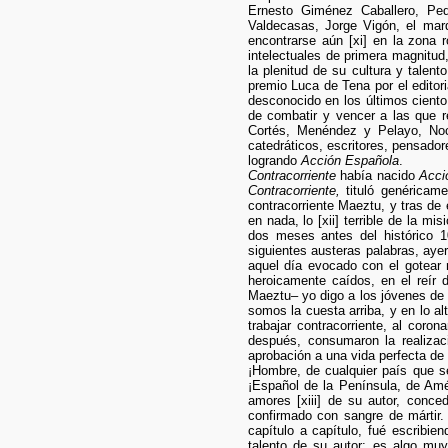
Ernesto Giménez Caballero, Pe
Valdecasas, Jorge Vigón, el ma
encontrarse aún [xi] en la zona r
intelectuales de primera magnitu
la plenitud de su cultura y talen
premio Luca de Tena por el editor
desconocido en los últimos ciento
de combatir y vencer a las que r
Cortés, Menéndez y Pelayo, Noc
catedráticos, escritores, pensad
logrando
Acción Española
.
Contracorriente
había nacido
Acci
Contracorriente,
tituló genéricame
contracorriente Maeztu, y tras de 
en nada, lo [xii] terrible de la 
dos meses antes del histórico 
siguientes austeras palabras, aye
aquel día evocado con el gotear 
heroicamente caídos, en el reír 
Maeztu– yo digo a los jóvenes de v
somos la cuesta arriba, y en lo al
trabajar contracorriente, al coron
después, consumaron la realizac
aprobación a una vida perfecta de
¡Hombre, de cualquier país que se
¡Español de la Península, de Amér
amores [xiii] de su autor, conce
confirmado con sangre de mártir
capítulo a capítulo, fué escribie
talento de su autor; es algo muy