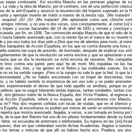
ue sepan continuarla.' Así escribía Maeztu en las primeras páginas de 
a. La vida y la obra de Maeztu, por el contrario, son de una perfección clásic
ios de la anti-España y anunció la resurrección del Imperio superado en la
santa y ejemplar muerte de mártir a manos de la bestia roja. '¡Me matarán!
 esquina! ¡Sí! ¡Sí! ¡Me matarán! ¡Me aplastarán como una chinche contra
migos íntimos, y no una ni dos veces, sino constantemente, al correr [vi] 
las torpes y sucias bacanales del 14 de abril de 1931 y remata y concluye
carada, por fin, en 1936. Tan convencido estaba Maeztu de que el odio de 
hasta haberle asesinado que, con la mente fija en el trance de su muerte ta
e y por eso todos los días pido a Dios que me dé alientos para morir, al meno
llos banquetes de
Acción Española,
en los que se comía durante una hora y 
uella oratoria tan suya de poseído, de iluminado, después de explicar sus es
 gobernantes de que la revolución se venía encima y que se aprestaran a venc
asta que un día la revolución se echó encima de nosotros. Mis compañeros 
ro tiros contra una pared, pero aquí he de morir. Mis espaldas no las 
de uno, dos, tres, y las gentes en el Retiro y las multitudes soeces. Se 
e no se ha vertido sangre. ¡Pero si la sangre no vale lo que la hiel, lo que la 
a desmandada! ¿No os habéis encontrado con un tropel de doscientas, tres
ario, y no habéis sentido la impotencia de ser uno solo y no poder arremeter
éis experimentado el deseo de que todo aquéllo os arrollara, porque es pr
adáver, que no seguir tolerando tantas bajezas, tantas ruindades, tantas cos
6, otro glorioso mártir de la Nueva España, don Víctor Pradera, al regresar a
ral
Acción Española,
refiere a su esposa, que al encontrarse con Maeztu, 
 mí?' Hoy dos mujeres ceñidas con tocas de viudas, que en el silencio y el
 España, al encontrarse no podrán por menos de sentir un estremecimiento, al 
petía que moriría asesinado, llegaba, a veces, a ser tomada en broma por l
a,
de la que don Ramiro fué uno de los pilares fundamentales desde su fundaci
e faltar, se excusaba de antemano o telefoneaba. Su ingreso en las [viii] Ac
ueves, días en que celebraban sesión dichas Academias, llegase a nuestra t
los temas y noticias de que allí se habían hecho eco. Pradera, era otro