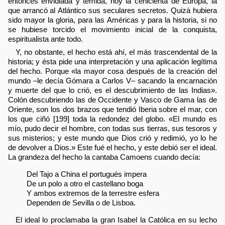
entonces envidiada y temida, hoy la cenicienta de Europa, la
que arrancó al Atlántico sus seculares secretos. Quizá hubiera
sido mayor la gloria, para las Américas y para la historia, si no
se hubiese torcido el movimiento inicial de la conquista,
espiritualista ante todo.
Y, no obstante, el hecho está ahí, el más trascendental de la
historia; y ésta pide una interpretación y una aplicación legítima
del hecho. Porque «la mayor cosa después de la creación del
mundo –le decía Gómara a Carlos V– sacando la encarnación
y muerte del que lo crió, es el descubrimiento de las Indias».
Colón descubriendo las de Occidente y Vasco de Gama las de
Oriente, son los dos brazos que tendió Iberia sobre el mar, con
los que ciñó [199] toda la redondez del globo. «El mundo es
mío, pudo decir el hombre, con todas sus tierras, sus tesoros y
sus misterios; y este mundo que Dios crió y redimió, yo lo he
de devolver a Dios.» Este fué el hecho, y este debió ser el ideal.
La grandeza del hecho la cantaba Camoens cuando decía:
Del Tajo a China el portugués impera
De un polo a otro el castellano boga
Y ambos extremos de la terrestre esfera
Dependen de Sevilla o de Lisboa.
El ideal lo proclamaba la gran Isabel la Católica en su lecho