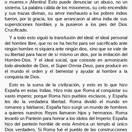
o mueres.» ¡Mentira! Esto puede denunciar un abuso, no un
sistema. La palabra cálida de los misioneros, su celo encendido
y sus trazas divinas, su amor inexhausto a los pobres indios
fueron, por la gracia, los que arrancaron al alma india de sus
supersticiones horribles y la pusieron a los pies del Dios
Crucificado.
Y a todo esto siguió la transfusión del ideal: el ideal personal
del hombre libre, que no se ha hecho para ser sacrificado ante
ningún hombre ni siquiera ante ningún dios, sino que se vale de
su libertad para hacer de sí mismo un dios, por la imitación del
Hombre-Dios. Y el ideal social, que consiste en armonizarlo
todo alrededor de Dios, el
Super Omnia Deus,
para producir en
el mundo el orden y el bienestar y ayudar al hombre a la
conquista de Dios.
Esto es la suma de la civilización, y esto es lo que hizo
España en estas Indias. Hizo más que Roma al conquistar su
vasto imperio; porque Roma hizo pueblos esclavos, y España
les dio la verdadera libertad. Roma dividió el mundo en
romanos y bárbaros; España hizo surgir un mundo de hombres
a quienes nuestros Reyes llamaron hijos y hermanos. Roma
levantó un Panteón para honrar a los ídolos del Imperio; España
hizo del panteón horrible de esta América un templo al único
Dios verdadero. Si Roma fué el pueblo de las construcciones