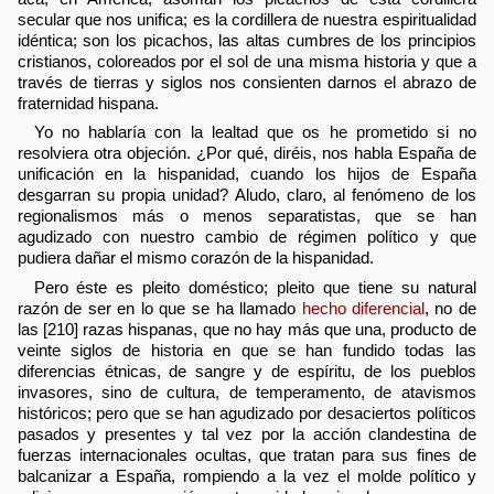
secular que nos unifica; es la cordillera de nuestra espiritualidad
idéntica; son los picachos, las altas cumbres de los principios
cristianos, coloreados por el sol de una misma historia y que a
través de tierras y siglos nos consienten darnos el abrazo de
fraternidad hispana.
Yo no hablaría con la lealtad que os he prometido si no
resolviera otra objeción. ¿Por qué, diréis, nos habla España de
unificación en la hispanidad, cuando los hijos de España
desgarran su propia unidad? Aludo, claro, al fenómeno de los
regionalismos más o menos separatistas, que se han
agudizado con nuestro cambio de régimen político y que
pudiera dañar el mismo corazón de la hispanidad.
Pero éste es pleito doméstico; pleito que tiene su natural
razón de ser en lo que se ha llamado
hecho diferencial
, no de
las [210] razas hispanas, que no hay más que una, producto de
veinte siglos de historia en que se han fundido todas las
diferencias étnicas, de sangre y de espíritu, de los pueblos
invasores, sino de cultura, de temperamento, de atavismos
históricos; pero que se han agudizado por desaciertos políticos
pasados y presentes y tal vez por la acción clandestina de
fuerzas internacionales ocultas, que tratan para sus fines de
balcanizar a España, rompiendo a la vez el molde político y