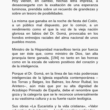
Hoy vienen, en cambio, hechas letra impresa, a
desasosegarte con la exaltación de una esperanza
luminosa, prendida sobre un recuerdo de grandezas y
sobre un tesoro de posibilidades.
La misma que ganaba en la noche de fiesta del
Colón,
a un público mal dispuesto, por lo común, a un
rendimiento como el que la voz de la vieja nación
gloriosa en labios del Dr. Gomá, provocaba en los
hondos entresijos raciales del alma nacional de unos
pueblos mozos.
Ministro de la Hispanidad maravilloso tenía por fuerza
que ser éste que, como ministro de Dios, tan alta
jerarquía tiene ganada, [194] no tanto en las honras
como en la escala de valores positivos del corazón y
de la inteligencia.
Porque el Dr. Gomá, en la línea de las más poderosas
inteligencias de la Iglesia española contemporánea –
los Torras y Batges, los Balmes, los Amor Ruibal, los
Arintero–, aún más que por su alta dignidad de
Arzobispo Primado de España, debe el renombre que
goza y la categoría que se le reconoce universalmente
a su vastísima cultura y a su fuerte razón teológica.
Sus obras «La Eucaristía y la vida cristiana», «Valor