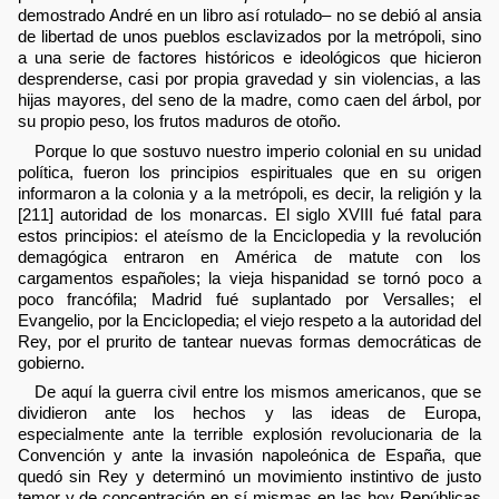
demostrado André en un libro así rotulado– no se debió al ansia
de libertad de unos pueblos esclavizados por la metrópoli, sino
a una serie de factores históricos e ideológicos que hicieron
desprenderse, casi por propia gravedad y sin violencias, a las
hijas mayores, del seno de la madre, como caen del árbol, por
su propio peso, los frutos maduros de otoño.
Porque lo que sostuvo nuestro imperio colonial en su unidad
política, fueron los principios espirituales que en su origen
informaron a la colonia y a la metrópoli, es decir, la religión y la
[211] autoridad de los monarcas. El siglo XVIII fué fatal para
estos principios: el ateísmo de la Enciclopedia y la revolución
demagógica entraron en América de matute con los
cargamentos españoles; la vieja hispanidad se tornó poco a
poco francófila; Madrid fué suplantado por Versalles; el
Evangelio, por la Enciclopedia; el viejo respeto a la autoridad del
Rey, por el prurito de tantear nuevas formas democráticas de
gobierno.
De aquí la guerra civil entre los mismos americanos, que se
dividieron ante los hechos y las ideas de Europa,
especialmente ante la terrible explosión revolucionaria de la
Convención y ante la invasión napoleónica de España, que
quedó sin Rey y determinó un movimiento instintivo de justo
temor y de concentración en sí mismas en las hoy Repúblicas