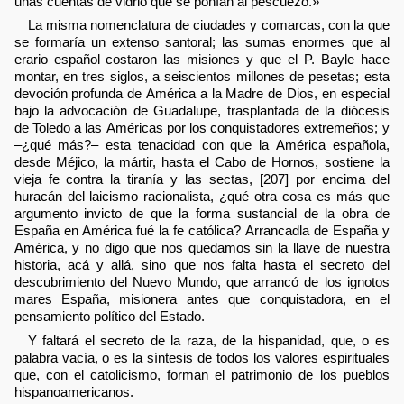
unas cuentas de vidrio que se ponían al pescuezo.»
La misma nomenclatura de ciudades y comarcas, con la que
se formaría un extenso santoral; las sumas enormes que al
erario español costaron las misiones y que el P. Bayle hace
montar, en tres siglos, a seiscientos millones de pesetas; esta
devoción profunda de América a la Madre de Dios, en especial
bajo la advocación de Guadalupe, trasplantada de la diócesis
de Toledo a las Américas por los conquistadores extremeños; y
–¿qué más?– esta tenacidad con que la América española,
desde Méjico, la mártir, hasta el Cabo de Hornos, sostiene la
vieja fe contra la tiranía y las sectas, [207] por encima del
huracán del laicismo racionalista, ¿qué otra cosa es más que
argumento invicto de que la forma sustancial de la obra de
España en América fué la fe católica? Arrancadla de España y
América, y no digo que nos quedamos sin la llave de nuestra
historia, acá y allá, sino que nos falta hasta el secreto del
descubrimiento del Nuevo Mundo, que arrancó de los ignotos
mares España, misionera antes que conquistadora, en el
pensamiento político del Estado.
Y faltará el secreto de la raza, de la hispanidad, que, o es
palabra vacía, o es la síntesis de todos los valores espirituales
que, con el catolicismo, forman el patrimonio de los pueblos
hispanoamericanos.