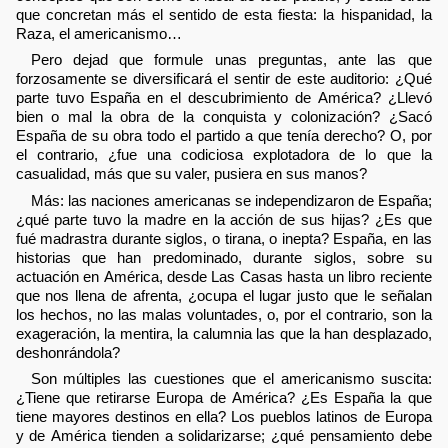
que concretan más el sentido de esta fiesta: la hispanidad, la
Raza, el americanismo…
Pero dejad que formule unas preguntas, ante las que
forzosamente se diversificará el sentir de este auditorio: ¿Qué
parte tuvo España en el descubrimiento de América? ¿Llevó
bien o mal la obra de la conquista y colonización? ¿Sacó
España de su obra todo el partido a que tenía derecho? O, por
el contrario, ¿fue una codiciosa explotadora de lo que la
casualidad, más que su valer, pusiera en sus manos?
Más: las naciones americanas se independizaron de España;
¿qué parte tuvo la madre en la acción de sus hijas? ¿Es que
fué madrastra durante siglos, o tirana, o inepta? España, en las
historias que han predominado, durante siglos, sobre su
actuación en América, desde Las Casas hasta un libro reciente
que nos llena de afrenta, ¿ocupa el lugar justo que le señalan
los hechos, no las malas voluntades, o, por el contrario, son la
exageración, la mentira, la calumnia las que la han desplazado,
deshonrándola?
Son múltiples las cuestiones que el americanismo suscita:
¿Tiene que retirarse Europa de América? ¿Es España la que
tiene mayores destinos en ella? Los pueblos latinos de Europa
y de América tienden a solidarizarse; ¿qué pensamiento debe