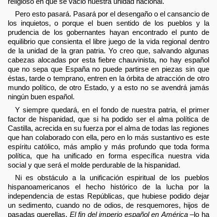
religioso en que se vació nuestra unidad nacional.
Pero esto pasará. Pasará por el desengaño o el cansancio de
los inquietos, o porque el buen sentido de los pueblos y la
prudencia de los gobernantes hayan encontrado el punto de
equilibrio que consienta el libre juego de la vida regional dentro
de la unidad de la gran patria. Yo creo que, salvando algunas
cabezas alocadas por esta fiebre chauvinista, no hay español
que no sepa que España no puede partirse en piezas sin que
éstas, tarde o temprano, entren en la órbita de atracción de otro
mundo político, de otro Estado, y a esto no se avendrá jamás
ningún buen español.
Y siempre quedará, en el fondo de nuestra patria, el primer
factor de hispanidad, que si ha podido ser el alma política de
Castilla, acrecida en su fuerza por el alma de todas las regiones
que han colaborado con ella, pero en lo más sustantivo es este
espíritu católico, más amplio y más profundo que toda forma
política, que ha unificado en forma específica nuestra vida
social y que será el molde perdurable de la hispanidad.
Ni es obstáculo a la unificación espiritual de los pueblos
hispanoamericanos el hecho histórico de la lucha por la
independencia de estas Repúblicas, que hubiese podido dejar
un sedimento, cuando no de odios, de resquemores, hijos de
pasadas querellas.
El fin del imperio español en América
–lo ha