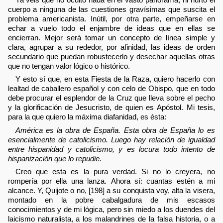
cuerpo a ninguna de las cuestiones gravísimas que suscita el
problema americanista. Inútil, por otra parte, empeñarse en
echar a vuelo todo el enjambre de ideas que en ellas se
encierran. Mejor será tomar un concepto de línea simple y
clara, agrupar a su rededor, por afinidad, las ideas de orden
secundario que puedan robustecerlo y desechar aquellas otras
que no tengan valor lógico o histórico.
Y esto sí que, en esta Fiesta de la Raza, quiero hacerlo con
lealtad de caballero español y con celo de Obispo, que en todo
debe procurar el esplendor de la Cruz que lleva sobre el pecho
y la glorificación de Jesucristo, de quien es Apóstol. Mi tesis,
para la que quiero la máxima diafanidad, es ésta:
América es la obra de España. Esta obra de España lo es
esencialmente de catolicismo. Luego hay relación de igualdad
entre hispanidad y catolicismo, y es locura todo intento de
hispanización que lo repudie.
Creo que esta es la pura verdad. Si no lo creyera, no
rompería por ella una lanza. Ahora sí: cuantas estén a mi
alcance. Y, Quijote o no, [198] a su conquista voy, alta la visera,
montado en la pobre cabalgadura de mis escasos
conocimientos y de mi lógica, pero sin miedo a los duendes del
laicismo naturalista, a los malandrines de la falsa historia, o a