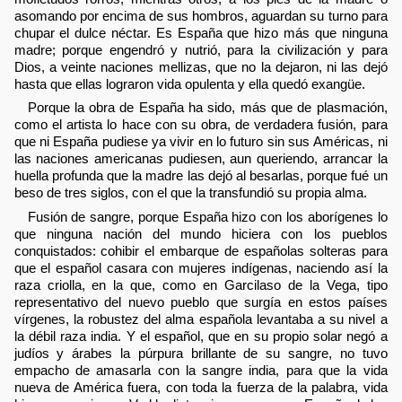
asomando por encima de sus hombros, aguardan su turno para
chupar el dulce néctar. Es España que hizo más que ninguna
madre; porque engendró y nutrió, para la civilización y para
Dios, a veinte naciones mellizas, que no la dejaron, ni las dejó
hasta que ellas lograron vida opulenta y ella quedó exangüe.
Porque la obra de España ha sido, más que de plasmación,
como el artista lo hace con su obra, de verdadera fusión, para
que ni España pudiese ya vivir en lo futuro sin sus Américas, ni
las naciones americanas pudiesen, aun queriendo, arrancar la
huella profunda que la madre las dejó al besarlas, porque fué un
beso de tres siglos, con el que la transfundió su propia alma.
Fusión de sangre, porque España hizo con los aborígenes lo
que ninguna nación del mundo hiciera con los pueblos
conquistados: cohibir el embarque de españolas solteras para
que el español casara con mujeres indígenas, naciendo así la
raza criolla, en la que, como en Garcilaso de la Vega, tipo
representativo del nuevo pueblo que surgía en estos países
vírgenes, la robustez del alma española levantaba a su nivel a
la débil raza india. Y el español, que en su propio solar negó a
judíos y árabes la púrpura brillante de su sangre, no tuvo
empacho de amasarla con la sangre india, para que la vida
nueva de América fuera, con toda la fuerza de la palabra, vida