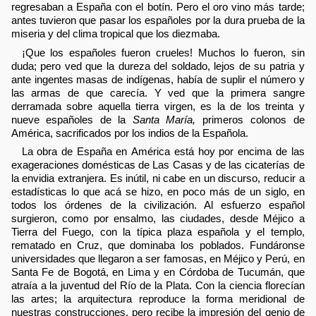
regresaban a España con el botín. Pero el oro vino más tarde;
antes tuvieron que pasar los españoles por la dura prueba de la
miseria y del clima tropical que los diezmaba.
¡Que los españoles fueron crueles! Muchos lo fueron, sin
duda; pero ved que la dureza del soldado, lejos de su patria y
ante ingentes masas de indígenas, había de suplir el número y
las armas de que carecía. Y ved que la primera sangre
derramada sobre aquella tierra virgen, es la de los treinta y
nueve españoles de la
Santa María,
primeros colonos de
América, sacrificados por los indios de la Española.
La obra de España en América está hoy por encima de las
exageraciones domésticas de Las Casas y de las cicaterías de
la envidia extranjera. Es inútil, ni cabe en un discurso, reducir a
estadísticas lo que acá se hizo, en poco más de un siglo, en
todos los órdenes de la civilización. Al esfuerzo español
surgieron, como por ensalmo, las ciudades, desde Méjico a
Tierra del Fuego, con la típica plaza española y el templo,
rematado en Cruz, que dominaba los poblados. Fundáronse
universidades que llegaron a ser famosas, en Méjico y Perú, en
Santa Fe de Bogotá, en Lima y en Córdoba de Tucumán, que
atraía a la juventud del Río de la Plata. Con la ciencia florecían
las artes; la arquitectura reproduce la forma meridional de
nuestras construcciones, pero recibe la impresión del genio de