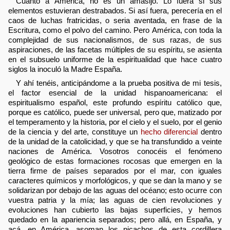
Cuanto a América, no es un amasijo. Lo fuera si sus
elementos estuvieran destrabados. Si así fuera, perecería en el
caos de luchas fratricidas, o seria aventada, en frase de la
Escritura, como el polvo del camino. Pero América, con toda la
complejidad de sus nacionalismos, de sus razas, de sus
aspiraciones, de las facetas múltiples de su espíritu, se asienta
en el subsuelo uniforme de la espiritualidad que hace cuatro
siglos la inoculó la Madre España.
Y ahí tenéis, anticipándome a la prueba positiva de mi tesis,
el factor esencial de la unidad hispanoamericana: el
espiritualismo español, este profundo espíritu católico que,
porque es católico, puede ser universal, pero que, matizado por
el temperamento y la historia, por el cielo y el suelo, por el genio
de la ciencia y del arte, constituye un
hecho diferencial
dentro
de la unidad de la catolicidad, y que se ha transfundido a veinte
naciones de América. Vosotros conocéis el fenómeno
geológico de estas formaciones rocosas que emergen en la
tierra firme de países separados por el mar, con iguales
caracteres químicos y morfológicos, y que se dan la mano y se
solidarizan por debajo de las aguas del océano; esto ocurre con
vuestra patria y la mía; las aguas de cien revoluciones y
evoluciones han cubierto las bajas superficies, y hemos
quedado en la apariencia separados; pero allá, en España, y
acá, en América, asoman los picachos de esta cordillera