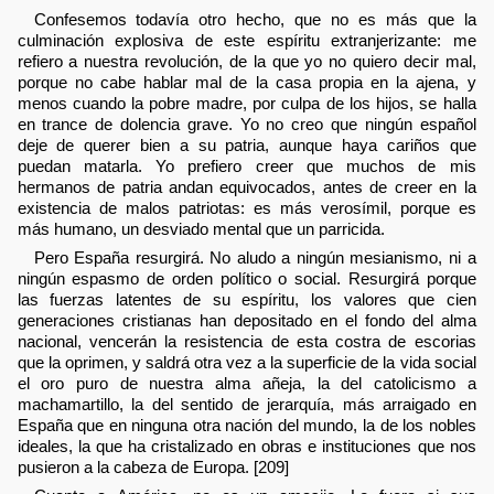
Confesemos todavía otro hecho, que no es más que la
culminación explosiva de este espíritu extranjerizante: me
refiero a nuestra revolución, de la que yo no quiero decir mal,
porque no cabe hablar mal de la casa propia en la ajena, y
menos cuando la pobre madre, por culpa de los hijos, se halla
en trance de dolencia grave. Yo no creo que ningún español
deje de querer bien a su patria, aunque haya cariños que
puedan matarla. Yo prefiero creer que muchos de mis
hermanos de patria andan equivocados, antes de creer en la
existencia de malos patriotas: es más verosímil, porque es
más humano, un desviado mental que un parricida.
Pero España resurgirá. No aludo a ningún mesianismo, ni a
ningún espasmo de orden político o social. Resurgirá porque
las fuerzas latentes de su espíritu, los valores que cien
generaciones cristianas han depositado en el fondo del alma
nacional, vencerán la resistencia de esta costra de escorias
que la oprimen, y saldrá otra vez a la superficie de la vida social
el oro puro de nuestra alma añeja, la del catolicismo a
machamartillo, la del sentido de jerarquía, más arraigado en
España que en ninguna otra nación del mundo, la de los nobles
ideales, la que ha cristalizado en obras e instituciones que nos
pusieron a la cabeza de Europa. [209]