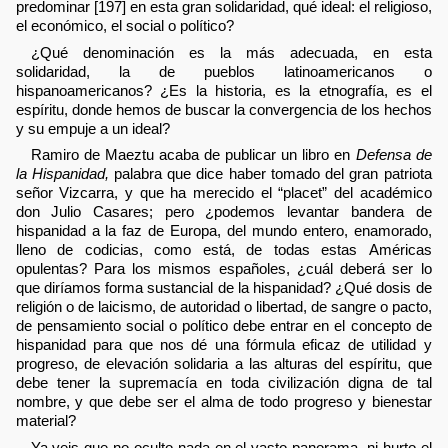
predominar [197] en esta gran solidaridad, qué ideal: el religioso,
el económico, el social o político?
¿Qué denominación es la más adecuada, en esta
solidaridad, la de pueblos latinoamericanos o
hispanoamericanos? ¿Es la historia, es la etnografía, es el
espíritu, donde hemos de buscar la convergencia de los hechos
y su empuje a un ideal?
Ramiro de Maeztu acaba de publicar un libro en
Defensa de
la Hispanidad,
palabra que dice haber tomado del gran patriota
señor Vizcarra, y que ha merecido el “placet” del académico
don Julio Casares; pero ¿podemos levantar bandera de
hispanidad a la faz de Europa, del mundo entero, enamorado,
lleno de codicias, como está, de todas estas Américas
opulentas? Para los mismos españoles, ¿cuál deberá ser lo
que diríamos forma sustancial de la hispanidad? ¿Qué dosis de
religión o de laicismo, de autoridad o libertad, de sangre o pacto,
de pensamiento social o político debe entrar en el concepto de
hispanidad para que nos dé una fórmula eficaz de utilidad y
progreso, de elevación solidaria a las alturas del espíritu, que
debe tener la supremacía en toda civilización digna de tal
nombre, y que debe ser el alma de todo progreso y bienestar
material?
Ya veis que no oculto nada en el vasto panorama, ni hurto el