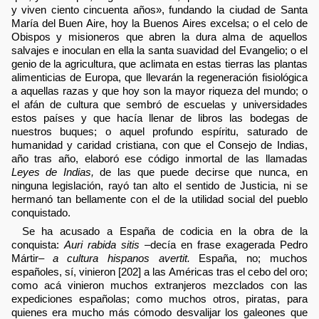
y viven ciento cincuenta años», fundando la ciudad de Santa
María del Buen Aire, hoy la Buenos Aires excelsa; o el celo de
Obispos y misioneros que abren la dura alma de aquellos
salvajes e inoculan en ella la santa suavidad del Evangelio; o el
genio de la agricultura, que aclimata en estas tierras las plantas
alimenticias de Europa, que llevarán la regeneración fisiológica
a aquellas razas y que hoy son la mayor riqueza del mundo; o
el afán de cultura que sembró de escuelas y universidades
estos países y que hacía llenar de libros las bodegas de
nuestros buques; o aquel profundo espíritu, saturado de
humanidad y caridad cristiana, con que el Consejo de Indias,
año tras año, elaboró ese código inmortal de las llamadas
Leyes de Indias,
de las que puede decirse que nunca, en
ninguna legislación, rayó tan alto el sentido de Justicia, ni se
hermanó tan bellamente con el de la utilidad social del pueblo
conquistado.
Se ha acusado a España de codicia en la obra de la
conquista:
Auri rabida sitis
–decía en frase exagerada Pedro
Mártir–
a cultura hispanos avertit.
España, no; muchos
españoles, sí, vinieron [202] a las Américas tras el cebo del oro;
como acá vinieron muchos extranjeros mezclados con las
expediciones españolas; como muchos otros, piratas, para
quienes era mucho más cómodo desvalijar los galeones que