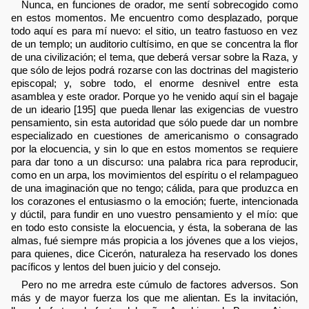
Nunca, en funciones de orador, me sentí sobrecogido como
en estos momentos. Me encuentro como desplazado, porque
todo aquí es para mí nuevo: el sitio, un teatro fastuoso en vez
de un templo; un auditorio cultísimo, en que se concentra la flor
de una civilización; el tema, que deberá versar sobre la Raza, y
que sólo de lejos podrá rozarse con las doctrinas del magisterio
episcopal; y, sobre todo, el enorme desnivel entre esta
asamblea y este orador. Porque yo he venido aquí sin el bagaje
de un ideario [195] que pueda llenar las exigencias de vuestro
pensamiento, sin esta autoridad que sólo puede dar un nombre
especializado en cuestiones de americanismo o consagrado
por la elocuencia, y sin lo que en estos momentos se requiere
para dar tono a un discurso: una palabra rica para reproducir,
como en un arpa, los movimientos del espíritu o el relampagueo
de una imaginación que no tengo; cálida, para que produzca en
los corazones el entusiasmo o la emoción; fuerte, intencionada
y dúctil, para fundir en uno vuestro pensamiento y el mío: que
en todo esto consiste la elocuencia, y ésta, la soberana de las
almas, fué siempre más propicia a los jóvenes que a los viejos,
para quienes, dice Cicerón, naturaleza ha reservado los dones
pacíficos y lentos del buen juicio y del consejo.
Pero no me arredra este cúmulo de factores adversos. Son
más y de mayor fuerza los que me alientan. Es la invitación,