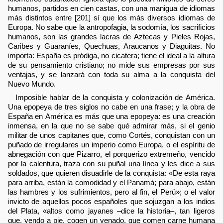
humanos, partidos en cien castas, con una manigua de idiomas
más distintos entre [201] sí que los más diversos idiomas de
Europa. No sabe que la antropofagia, la sodomía, los sacrificios
humanos, son las grandes lacras de Aztecas y Pieles Rojas,
Caribes y Guaraníes, Quechuas, Araucanos y Diaguitas. No
importa: España es pródiga, no cicatera; tiene el ideal a la altura
de su pensamiento cristiano; no mide sus empresas por sus
ventajas, y se lanzará con toda su alma a la conquista del
Nuevo Mundo.
Imposible hablar de la conquista y colonización de América.
Una epopeya de tres siglos no cabe en una frase; y la obra de
España en América es más que una epopeya: es una creación
inmensa, en la que no se sabe qué admirar más, si el genio
militar de unos capitanes que, como Cortés, conquistan con un
puñado de irregulares un imperio como Europa, o el espíritu de
abnegación con que Pizarro, el porquerizo extremeño, vencido
por la calentura, traza con su puñal una línea y les dice a sus
soldados, que quieren disuadirle de la conquista: «De esta raya
para arriba, están la comodidad y el Panamá; para abajo, están
las hambres y los sufrimientos, pero al fin, el Perú»; o el valor
invicto de aquellos pocos españoles que sojuzgan a los indios
del Plata, «altos como jayanes –dice la historia–, tan ligeros
que, yendo a pie, cogen un venado, que comen carne humana