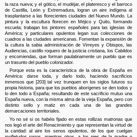
la raza nueva; y el gótico, el mudéjar, el plateresco y el barroco
de Castilla, León y Extremadura, logran un aire indígena al
trasplantarse a las florecientes ciudades del Nuevo Mundo. La
pintura y la escultura florecen en Méjico y Quito, formando
escuela; trabajan los pintores españoles para las iglesias de
América; y particulares opulentos legan sus colecciones de
cuadros a las ciudades americanas. Fomentan la expansión de
la cultura la sabia administración de Virreyes y Obispos, las
Audiencias, castillo roquero de la justicia cristiana, los Cabildos
y encomiendas, que forman paulatinamente un pueblo que es
un trasunto del pueblo colonizador.
Porque esta es la característica de la obra de España en
América: darse toda, y darlo todo, haciendo sacrificios
inmensos que [203] tal vez trunquen en los siglos futuros su
propia historia, para que los pueblos aborígenes se den todos y
lo den todo a España; resultando de este sacrificio mutuo una
España nueva, con la misma alma de la vieja España, pero con
distinto sello y matiz en cada una de las grandes
demarcaciones territoriales.
Yo no sé si os habéis fijado en estas rollizas matronas que
nos legó el arte del Renacimiento y que representan la virtud de
la caridad: al aire los senos opulentos, de los que cuelgan
mofletudos rorros, mientras otros, a los pies de la madre o