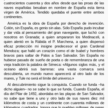
cuatrocientos cuarenta y dos años desde que las proas de las
naves españolas besaban en nombre de España esta tierra
virgen de América. Tendido quedaba el puente entre ambos
continentes.
América es la obra de España por derecho de invención.
Colón, sin España, es genio sin alas. Sólo España pudo incubar
y dar vida al pensamiento del gran navegante, que luchó con
nosotros en Granada; a quien ampararon los Medinaceli, a
quien alentó en la Rábida el P. Marchena, a quien dispensó
eficaz protección mi insigne predecesor el gran Cardenal
Mendoza; que halló un corazón como el de Isabel y hombres
bravos para saltar de Palos a San Salvador. Sin España no
hubiese pasado de sueño de poeta o de remembranza de una
vieja tradición la palabra de Séneca: «Algunos siglos más, y el
océano abrirá sus barreras: una vasta comarca será
descubierta, un mundo nuevo aparecerá al otro lado de los
mares, y Tule no será el límite del universo.»
Al descubrimiento sigue la conquista. Cuando se funda –ha
dicho alguien– no se sabe lo que se funda. Cuando España, el
día del Pilar de 1492, abordaba en las playas de San Salvador,
no sabe que tiene a uno y otro lado de sus naves diez mil
kilómetros de costa y un continente con cuarenta millones de
kilómetros cuadrados. Ignora que lo pueblan millones de seres