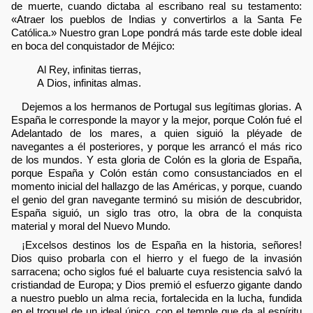
de muerte, cuando dictaba al escribano real su testamento:
«Atraer los pueblos de Indias y convertirlos a la Santa Fe
Católica.» Nuestro gran Lope pondrá más tarde este doble ideal
en boca del conquistador de Méjico:
Al Rey, infinitas tierras,
A Dios, infinitas almas.
Dejemos a los hermanos de Portugal sus legítimas glorias. A
España le corresponde la mayor y la mejor, porque Colón fué el
Adelantado de los mares, a quien siguió la pléyade de
navegantes a él posteriores, y porque les arrancó el más rico
de los mundos. Y esta gloria de Colón es la gloria de España,
porque España y Colón están como consustanciados en el
momento inicial del hallazgo de las Américas, y porque, cuando
el genio del gran navegante terminó su misión de descubridor,
España siguió, un siglo tras otro, la obra de la conquista
material y moral del Nuevo Mundo.
¡Excelsos destinos los de España en la historia, señores!
Dios quiso probarla con el hierro y el fuego de la invasión
sarracena; ocho siglos fué el baluarte cuya resistencia salvó la
cristiandad de Europa; y Dios premió el esfuerzo gigante dando
a nuestro pueblo un alma recia, fortalecida en la lucha, fundida
en el troquel de un ideal único, con el temple que da al espíritu