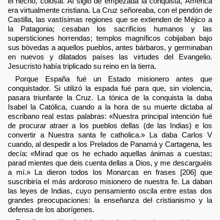
el hecho, colosal. Al siglo de empezada la conquista, América
era virtualmente cristiana. La Cruz señoreaba, con el pendón de
Castilla, las vastísimas regiones que se extienden de Méjico a
la Patagonia; cesaban los sacrificios humanos y las
supersticiones horrendas; templos magníficos cobijaban bajo
sus bóvedas a aquellos pueblos, antes bárbaros, y germinaban
en nuevos y dilatados países las virtudes del Evangelio.
Jesucristo había triplicado su reino en la tierra.
Porque España fué un Estado misionero antes que
conquistador. Si utilizó la espada fué para que, sin violencia,
pasara triunfante la Cruz. La tónica de la conquista la daba
Isabel la Católica, cuando a la hora de su muerte dictaba al
escribano real estas palabras: «Nuestra principal intención fué
de procurar atraer a los pueblos dellas (de las Indias) e los
convertir a Nuestra santa fe catholica.» La daba Carlos V
cuando, al despedir a los Prelados de Panamá y Cartagena, les
decía: «Mirad que os he echado aquellas ánimas a cuestas;
parad mientes que deis cuenta dellas a Dios, y me descarguéis
a mí.» La dieron todos los Monarcas en frases [206] que
suscribiría el más ardoroso misionero de nuestra fe. La daban
las leyes de Indias, cuyo pensamiento oscila entre estas dos
grandes preocupaciones: la enseñanza del cristianismo y la
defensa de los aborígenes.