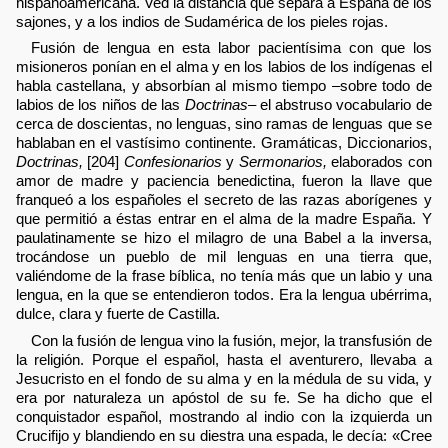
hispanoamericana. Ved la distancia que separa a España de los
sajones, y a los indios de Sudamérica de los pieles rojas.
Fusión de lengua en esta labor pacientísima con que los
misioneros ponían en el alma y en los labios de los indígenas el
habla castellana, y absorbían al mismo tiempo –sobre todo de
labios de los niños de las
Doctrinas–
el abstruso vocabulario de
cerca de doscientas, no lenguas, sino ramas de lenguas que se
hablaban en el vastísimo continente. Gramáticas, Diccionarios,
Doctrinas,
[204]
Confesionarios
y
Sermonarios,
elaborados con
amor de madre y paciencia benedictina, fueron la llave que
franqueó a los españoles el secreto de las razas aborígenes y
que permitió a éstas entrar en el alma de la madre España. Y
paulatinamente se hizo el milagro de una Babel a la inversa,
trocándose un pueblo de mil lenguas en una tierra que,
valiéndome de la frase bíblica, no tenía más que un labio y una
lengua, en la que se entendieron todos. Era la lengua ubérrima,
dulce, clara y fuerte de Castilla.
Con la fusión de lengua vino la fusión, mejor, la transfusión de
la religión. Porque el español, hasta el aventurero, llevaba a
Jesucristo en el fondo de su alma y en la médula de su vida, y
era por naturaleza un apóstol de su fe. Se ha dicho que el
conquistador español, mostrando al indio con la izquierda un
Crucifijo y blandiendo en su diestra una espada, le decía: «Cree