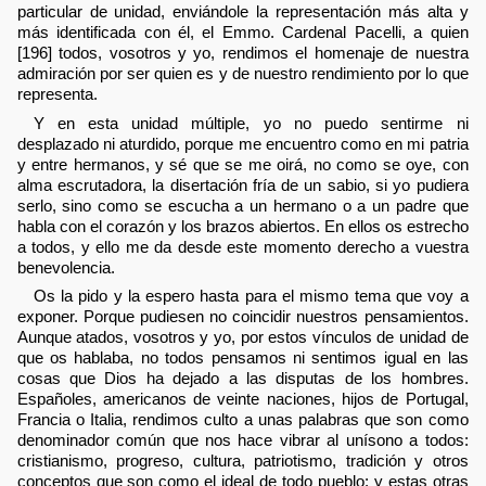
particular de unidad, enviándole la representación más alta y
más identificada con él, el Emmo. Cardenal Pacelli, a quien
[196] todos, vosotros y yo, rendimos el homenaje de nuestra
admiración por ser quien es y de nuestro rendimiento por lo que
representa.
Y en esta unidad múltiple, yo no puedo sentirme ni
desplazado ni aturdido, porque me encuentro como en mi patria
y entre hermanos, y sé que se me oirá, no como se oye, con
alma escrutadora, la disertación fría de un sabio, si yo pudiera
serlo, sino como se escucha a un hermano o a un padre que
habla con el corazón y los brazos abiertos. En ellos os estrecho
a todos, y ello me da desde este momento derecho a vuestra
benevolencia.
Os la pido y la espero hasta para el mismo tema que voy a
exponer. Porque pudiesen no coincidir nuestros pensamientos.
Aunque atados, vosotros y yo, por estos vínculos de unidad de
que os hablaba, no todos pensamos ni sentimos igual en las
cosas que Dios ha dejado a las disputas de los hombres.
Españoles, americanos de veinte naciones, hijos de Portugal,
Francia o Italia, rendimos culto a unas palabras que son como
denominador común que nos hace vibrar al unísono a todos:
cristianismo, progreso, cultura, patriotismo, tradición y otros
conceptos que son como el ideal de todo pueblo; y estas otras