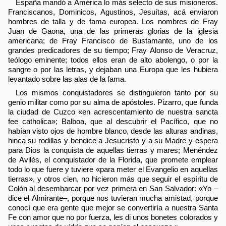
España mandó a América lo más selecto de sus misioneros.
Franciscanos, Dominicos, Agustinos, Jesuítas, acá enviaron
hombres de talla y de fama europea. Los nombres de Fray
Juan de Gaona, una de las primeras glorias de la iglesia
americana; de Fray Francisco de Bustamante, uno de los
grandes predicadores de su tiempo; Fray Alonso de Veracruz,
teólogo eminente; todos ellos eran de alto abolengo, o por la
sangre o por las letras, y dejaban una Europa que les hubiera
levantado sobre las alas de la fama.
Los mismos conquistadores se distinguieron tanto por su
genio militar como por su alma de apóstoles. Pizarro, que funda
la ciudad de Cuzco «en acrescentamiento de nuestra sancta
fee catholica»; Balboa, que al descubrir el Pacífico, que no
habían visto ojos de hombre blanco, desde las alturas andinas,
hinca su rodillas y bendice a Jesucristo y a su Madre y espera
para Dios la conquista de aquellas tierras y mares; Menéndez
de Avilés, el conquistador de la Florida, que promete emplear
todo lo que fuere y tuviere «para meter el Evangelio en aquellas
tierras», y otros cien, no hicieron más que seguir el espíritu de
Colón al desembarcar por vez primera en San Salvador: «Yo –
dice el Almirante–, porque nos tuvieran mucha amistad, porque
conocí que era gente que mejor se convertiría a nuestra Santa
Fe con amor que no por fuerza, les di unos bonetes colorados y