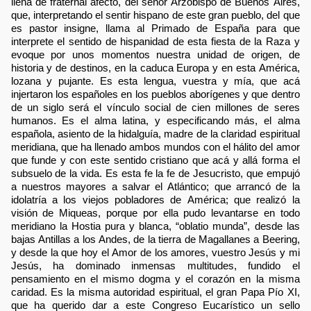
llena de fraternal afecto, del señor Arzobispo de Buenos Aires,
que, interpretando el sentir hispano de este gran pueblo, del que
es pastor insigne, llama al Primado de España para que
interprete el sentido de hispanidad de esta fiesta de la Raza y
evoque por unos momentos nuestra unidad de origen, de
historia y de destinos, en la caduca Europa y en esta América,
lozana y pujante. Es esta lengua, vuestra y mía, que acá
injertaron los españoles en los pueblos aborígenes y que dentro
de un siglo será el vínculo social de cien millones de seres
humanos. Es el alma latina, y especificando más, el alma
española, asiento de la hidalguía, madre de la claridad espiritual
meridiana, que ha llenado ambos mundos con el hálito del amor
que funde y con este sentido cristiano que acá y allá forma el
subsuelo de la vida. Es esta fe la fe de Jesucristo, que empujó
a nuestros mayores a salvar el Atlántico; que arrancó de la
idolatría a los viejos pobladores de América; que realizó la
visión de Miqueas, porque por ella pudo levantarse en todo
meridiano la Hostia pura y blanca, “oblatio munda”, desde las
bajas Antillas a los Andes, de la tierra de Magallanes a Beering,
y desde la que hoy el Amor de los amores, vuestro Jesús y mi
Jesús, ha dominado inmensas multitudes, fundido el
pensamiento en el mismo dogma y el corazón en la misma
caridad. Es la misma autoridad espiritual, el gran Papa Pío XI,
que ha querido dar a este Congreso Eucarístico un sello