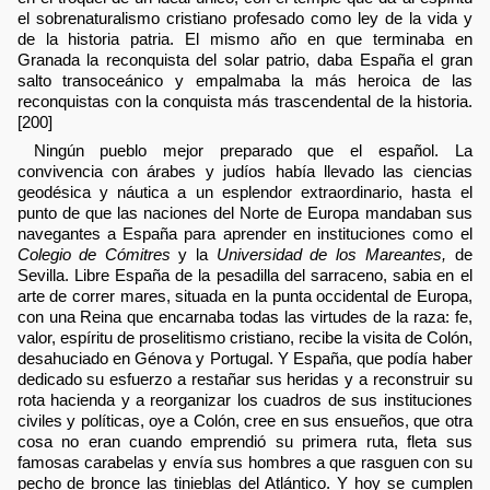
el sobrenaturalismo cristiano profesado como ley de la vida y
de la historia patria. El mismo año en que terminaba en
Granada la reconquista del solar patrio, daba España el gran
salto transoceánico y empalmaba la más heroica de las
reconquistas con la conquista más trascendental de la historia.
[200]
Ningún pueblo mejor preparado que el español. La
convivencia con árabes y judíos había llevado las ciencias
geodésica y náutica a un esplendor extraordinario, hasta el
punto de que las naciones del Norte de Europa mandaban sus
navegantes a España para aprender en instituciones como el
Colegio de Cómitres
y la
Universidad de los Mareantes,
de
Sevilla. Libre España de la pesadilla del sarraceno, sabia en el
arte de correr mares, situada en la punta occidental de Europa,
con una Reina que encarnaba todas las virtudes de la raza: fe,
valor, espíritu de proselitismo cristiano, recibe la visita de Colón,
desahuciado en Génova y Portugal. Y España, que podía haber
dedicado su esfuerzo a restañar sus heridas y a reconstruir su
rota hacienda y a reorganizar los cuadros de sus instituciones
civiles y políticas, oye a Colón, cree en sus ensueños, que otra
cosa no eran cuando emprendió su primera ruta, fleta sus
famosas carabelas y envía sus hombres a que rasguen con su
pecho de bronce las tinieblas del Atlántico. Y hoy se cumplen