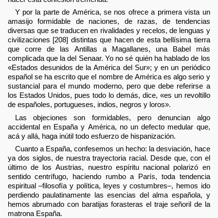
Y por la parte de América, se nos ofrece a primera vista un
amasijo formidable de naciones, de razas, de tendencias
diversas que se traducen en rivalidades y recelos, de lenguas y
civilizaciones [208] distintas que hacen de esta bellísima tierra
que corre de las Antillas a Magallanes, una Babel más
complicada que la del Senaar. Yo no sé quién ha hablado de los
«Estados desunidos de la América del Sur»; y en un periódico
español se ha escrito que el nombre de América es algo serio y
sustancial para el mundo moderno, pero que debe referirse a
los Estados Unidos, pues todo lo demás, dice, «es un revoltillo
de españoles, portugueses, indios, negros y loros».
Las objeciones son formidables, pero denuncian algo
accidental en España y América, no un defecto medular que,
acá y allá, haga inútil todo esfuerzo de hispanización.
Cuanto a España, confesemos un hecho: la desviación, hace
ya dos siglos, de nuestra trayectoria racial. Desde que, con el
último de los Austrias, nuestro espíritu nacional polarizó en
sentido centrífugo, haciendo rumbo a París, toda tendencia
espiritual –filosofía y política, leyes y costumbres–, hemos ido
perdiendo paulatinamente las esencias del alma española, y
hemos abrumado con baratijas forasteras el traje señoril de la
matrona España.