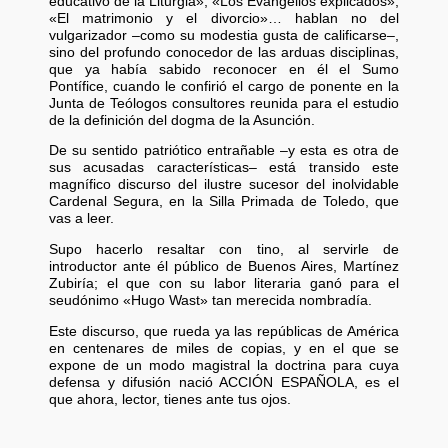
educativo de la Liturgia», «Los Evangelios explicados»,
«El matrimonio y el divorcio»… hablan no del
vulgarizador –como su modestia gusta de calificarse–,
sino del profundo conocedor de las arduas disciplinas,
que ya había sabido reconocer en él el Sumo
Pontífice, cuando le confirió el cargo de ponente en la
Junta de Teólogos consultores reunida para el estudio
de la definición del dogma de la Asunción.
De su sentido patriótico entrañable –y esta es otra de
sus acusadas características– está transido este
magnífico discurso del ilustre sucesor del inolvidable
Cardenal Segura, en la Silla Primada de Toledo, que
vas a leer.
Supo hacerlo resaltar con tino, al servirle de
introductor ante él público de Buenos Aires, Martínez
Zubiría; el que con su labor literaria ganó para el
seudónimo «Hugo Wast» tan merecida nombradía.
Este discurso, que rueda ya las repúblicas de América
en centenares de miles de copias, y en el que se
expone de un modo magistral la doctrina para cuya
defensa y difusión nació ACCIÓN ESPAÑOLA, es el
que ahora, lector, tienes ante tus ojos.