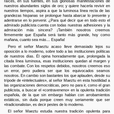
raíces, en sus fuentes, en sus gloriosas manifestaciones de
nuestros abundantes siglos de oro; y quiere hacerla revivir en
nuestros tiempos, aspira a que la luminosa línea recta de las
grandezas hispanas se prolongue hasta abarcar lo presente y
adentrarse en lo porvenir. ¿Para qué decir que en todo esto el
admirado publicista cuenta con todas nuestras adhesiones y la
admiración más sincera? ¡También nosotros creemos
firmemente que España será tanto más grande, hoy como
mañana, cuanto sea más… España!
Pero el señor Maeztu acaso lleve demasiado lejos su
oposición a lo moderno, sobre todo a las instituciones políticas
de nuestros días. Él opina honradamente que, prolongada la
citada línea luminosa, esas instituciones quedan al margen y
las combate. Con los respetos debidos, nosotros creemos eso
un error, pero pudiera ser que los equivocados seamos
nosotros. En cambio son bastantes los que aplauden, desde su
trípode de «intelectuales», al señor Maeztu en esta hostilidad a
las organizaciones democráticas, pero no para ir, como el gran
publicista, a buscar el «contraveneno» en la opulenta tradición
española, de la que sin embargo hablan con arrobamientos
extáticos, sin duda porque creen muy seriamente que ser
«tradicionalista», es decir pestes de lo moderno.
El señor Maeztu estudia nuestra tradición opulenta para