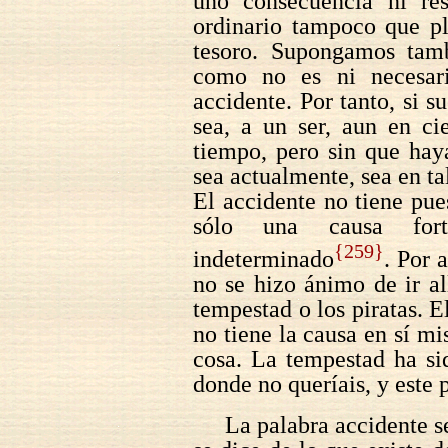
uno consecuencia ni res
ordinario tampoco que pl
tesoro. Supongamos tam
como no es ni necesari
accidente. Por tanto, si s
sea, a un ser, aun en ci
tiempo, pero sin que hay
sea actualmente, sea en tal
El accidente no tiene pu
sólo una causa for
{259}
indeterminado
. Por 
no se hizo ánimo de ir al
tempestad o los piratas. E
no tiene la causa en sí mi
cosa. La tempestad ha si
donde no queríais, y este 
La palabra accidente s