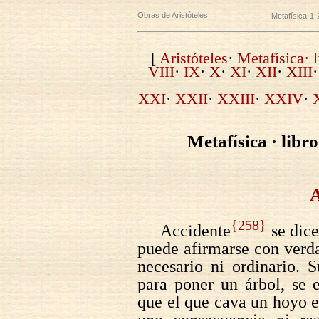
Obras de Aristóteles
Metafísica
1
[
Aristóteles
·
Metafísica· l
VIII
·
IX
·
X
·
XI
·
XII
·
XIII
XXI
·
XXII
·
XXIII
·
XXIV
·
Metafísica · libr
A
{258}
Accidente
se dice
puede afirmarse con verda
necesario ni ordinario.
para poner un árbol, se 
que el que cava un hoyo e