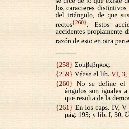
se dice de lo que existe d
los caracteres distintivos
del triángulo, de que su
{260}
rectos
. Estos acci
accidentes propiamente d
razón de esto en otra part
———
{258}
Συμβεβηκος.
{259}
Véase el lib.
VI, 3,
{260}
No se define el t
ángulos son iguales a
que resulta de la demo
{261}
En los caps. IV, V 
pág. 195; y lib. I, 30.
Ú