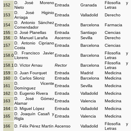
D. José Moreno
Filosofía y
152
Entrada
Granada
Nieto
Letras
D. José Higinio
153
Entrada
Valladolid
Derecho
Arriaga
D. Antonio Sánchez
154
Entrada
Barcelona
Farmacia
Comendador
155
D. José Planellas
Entrada
Santiago
Ciencias
156
D. Manuel Laraña
Ascenso
Sevilla
Derecho
D. Antonio Cipriano
157
Entrada
Barcelona
Ciencias
Costa
D. Francisco Javier
Filosofía y
158.0
Entrada
Barcelona
Llorens
Letras
Filosofía y
158.1
D. Víctor Arnau
Rector
Barcelona
Letras
159
D. Juan Fourquet
Entrada
Madrid
Medicina
160
D. Carlos Siloniz
Entrada
Barcelona
Medicina
D. Vicente
161
Entrada
Sevilla
Medicina
Domínguez
162
D. Eugenio Rivera
Entrada
Valladolid
Medicina
D. José Gómez
163
Entrada
Valencia
Medicina
Alamar
164
D. Miguel López
Entrada
Valladolid
Medicina
D. Joaquín Casañ y
165
Entrada
Valencia
Medicina
Rigla
Filosofía y
166
D. Félix Pérez Martín
Ascenso
Valladolid
Letras