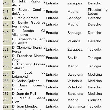
D. Julián Pastor y
245
Entrada
Zaragoza
Derecho
Alvira
D. Severo Catalina
Filosofía y
246
Entrada
Madrid
del Amo
Letras
247
D. Pablo Zamora
Entrada
Santiago
Derecho
D. Benito Gutiérrez
248
Entrada
Madrid
Derecho
Fernández
D. Jacobo Gil
249
Entrada
Santiago
Derecho
Villanueva
D. Fernando de León
250
Entrada
Valencia
Derecho
y Olavieta
D. Clemente Ibarra y
251
Entrada
Zaragoza
Teología
Pérez
D. Francisco Mateos
252
Entrada
Sevilla
Teología
Gago
D. Francisco Gómez
253
Entrada
Madrid
Teología
Salazar
D. José de
254
Entrada
Barcelona
Medicina
Letamendi
255
D. Carlos Quijano
Entrada
Valladolid
Medicina
D. Juan Inocencio
256
Entrada
Valladolid
Derecho
Conde
257
D. Juan de Rull
Entrada
Barcelona
Medicina
D. Manuel Sáenz
258
Entrada
Madrid
Ciencias
Diez
259
D. Juan Méndez
Entrada
Salamanca
Teología