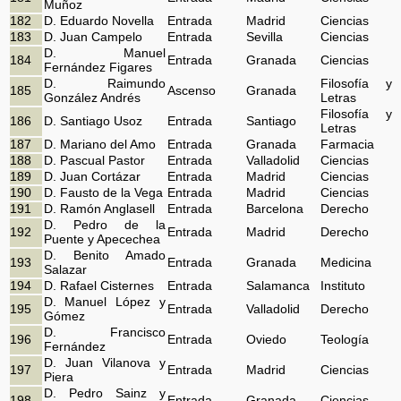
Muñoz
182
D. Eduardo Novella
Entrada
Madrid
Ciencias
183
D. Juan Campelo
Entrada
Sevilla
Ciencias
D. Manuel
184
Entrada
Granada
Ciencias
Fernández Figares
D. Raimundo
Filosofía y
185
Ascenso
Granada
González Andrés
Letras
Filosofía y
186
D. Santiago Usoz
Entrada
Santiago
Letras
187
D. Mariano del Amo
Entrada
Granada
Farmacia
188
D. Pascual Pastor
Entrada
Valladolid
Ciencias
189
D. Juan Cortázar
Entrada
Madrid
Ciencias
190
D. Fausto de la Vega
Entrada
Madrid
Ciencias
191
D. Ramón Anglasell
Entrada
Barcelona
Derecho
D. Pedro de la
192
Entrada
Madrid
Derecho
Puente y Apecechea
D. Benito Amado
193
Entrada
Granada
Medicina
Salazar
194
D. Rafael Cisternes
Entrada
Salamanca
Instituto
D. Manuel López y
195
Entrada
Valladolid
Derecho
Gómez
D. Francisco
196
Entrada
Oviedo
Teología
Fernández
D. Juan Vilanova y
197
Entrada
Madrid
Ciencias
Piera
D. Pedro Sainz y
198
Entrada
Granada
Ciencias