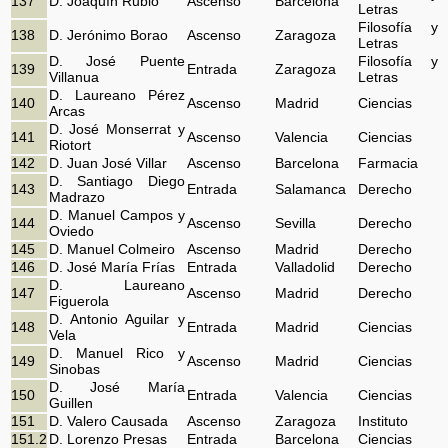
137
D. Joaquín Rubió
Ascenso
Barcelona
Letras
Filosofía y
138
D. Jerónimo Borao
Ascenso
Zaragoza
Letras
D. José Puente
Filosofía y
139
Entrada
Zaragoza
Villanua
Letras
D. Laureano Pérez
140
Ascenso
Madrid
Ciencias
Arcas
D. José Monserrat y
141
Ascenso
Valencia
Ciencias
Riotort
142
D. Juan José Villar
Ascenso
Barcelona
Farmacia
D. Santiago Diego
143
Entrada
Salamanca
Derecho
Madrazo
D. Manuel Campos y
144
Ascenso
Sevilla
Derecho
Oviedo
145
D. Manuel Colmeiro
Ascenso
Madrid
Derecho
146
D. José María Frías
Entrada
Valladolid
Derecho
D. Laureano
147
Ascenso
Madrid
Derecho
Figuerola
D. Antonio Aguilar y
148
Entrada
Madrid
Ciencias
Vela
D. Manuel Rico y
149
Ascenso
Madrid
Ciencias
Sinobas
D. José María
150
Entrada
Valencia
Ciencias
Guillen
151
D. Valero Causada
Ascenso
Zaragoza
Instituto
151.2
D. Lorenzo Presas
Entrada
Barcelona
Ciencias