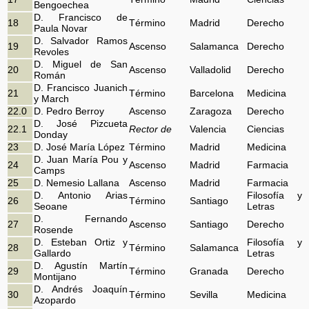
Bengoechea
D. Francisco de
18
Término
Madrid
Derecho
Paula Novar
D. Salvador Ramos
19
Ascenso
Salamanca
Derecho
Revoles
D. Miguel de San
20
Ascenso
Valladolid
Derecho
Román
D. Francisco Juanich
21
Término
Barcelona
Medicina
y March
22.0
D. Pedro Berroy
Ascenso
Zaragoza
Derecho
D. José Pizcueta
22.1
Rector de
Valencia
Ciencias
Donday
23
D. José María López
Término
Madrid
Medicina
D. Juan María Pou y
24
Ascenso
Madrid
Farmacia
Camps
25
D. Nemesio Lallana
Ascenso
Madrid
Farmacia
D. Antonio Arias
Filosofía y
26
Término
Santiago
Seoane
Letras
D. Fernando
27
Ascenso
Santiago
Derecho
Rosende
D. Esteban Ortiz y
Filosofía y
28
Término
Salamanca
Gallardo
Letras
D. Agustín Martín
29
Término
Granada
Derecho
Montijano
D. Andrés Joaquín
30
Término
Sevilla
Medicina
Azopardo