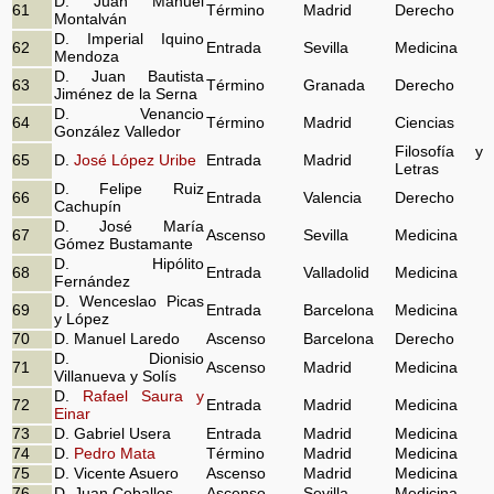
D. Juan Manuel
61
Término
Madrid
Derecho
Montalván
D. Imperial Iquino
62
Entrada
Sevilla
Medicina
Mendoza
D. Juan Bautista
63
Término
Granada
Derecho
Jiménez de la Serna
D. Venancio
64
Término
Madrid
Ciencias
González Valledor
Filosofía y
65
D.
José López Uribe
Entrada
Madrid
Letras
D. Felipe Ruiz
66
Entrada
Valencia
Derecho
Cachupín
D. José María
67
Ascenso
Sevilla
Medicina
Gómez Bustamante
D. Hipólito
68
Entrada
Valladolid
Medicina
Fernández
D. Wenceslao Picas
69
Entrada
Barcelona
Medicina
y López
70
D. Manuel Laredo
Ascenso
Barcelona
Derecho
D. Dionisio
71
Ascenso
Madrid
Medicina
Villanueva y Solís
D.
Rafael Saura y
72
Entrada
Madrid
Medicina
Einar
73
D. Gabriel Usera
Entrada
Madrid
Medicina
74
D.
Pedro Mata
Término
Madrid
Medicina
75
D. Vicente Asuero
Ascenso
Madrid
Medicina
76
D. Juan Ceballos
Ascenso
Sevilla
Medicina