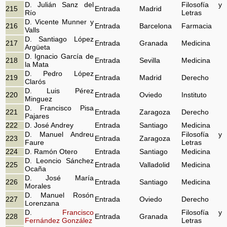
D. Julián Sanz del
Filosofía y
215
Entrada
Madrid
Río
Letras
D. Vicente Munner y
216
Entrada
Barcelona
Farmacia
Valls
D. Santiago López
217
Entrada
Granada
Medicina
Argüeta
D. Ignacio García de
218
Entrada
Sevilla
Medicina
la Mata
D. Pedro López
219
Entrada
Madrid
Derecho
Clarós
D. Luis Pérez
220
Entrada
Oviedo
Instituto
Minguez
D. Francisco Pisa
221
Entrada
Zaragoza
Derecho
Pajares
222
D. José Andrey
Entrada
Santiago
Medicina
D. Manuel Andreu
Filosofía y
223
Entrada
Zaragoza
Faure
Letras
224
D. Ramón Otero
Entrada
Santiago
Medicina
D. Leoncio Sánchez
225
Entrada
Valladolid
Medicina
Ocaña
D. José María
226
Entrada
Santiago
Medicina
Morales
D. Manuel Rosón
227
Entrada
Oviedo
Derecho
Lorenzana
D.
Francisco
Filosofía y
228
Entrada
Granada
Fernández González
Letras