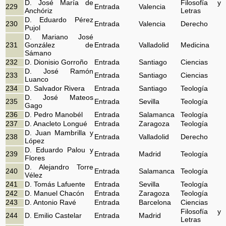
D. José María de
Filosofía y
229
Entrada
Valencia
Anchóriz
Letras
D. Eduardo Pérez
230
Entrada
Valencia
Derecho
Pujol
D. Mariano José
231
González de
Entrada
Valladolid
Medicina
Sámano
232
D. Dionisio Gorroño
Entrada
Santiago
Ciencias
D. José Ramón
233
Entrada
Santiago
Ciencias
Luanco
234
D. Salvador Rivera
Entrada
Santiago
Teología
D. José Mateos
235
Entrada
Sevilla
Teología
Gago
236
D. Pedro Manobél
Entrada
Salamanca
Teología
237
D. Anacleto Longué
Entrada
Zaragoza
Teología
D. Juan Mambrilla y
238
Entrada
Valladolid
Derecho
López
D. Eduardo Palou y
239
Entrada
Madrid
Teología
Flores
D. Alejandro Torre
240
Entrada
Salamanca
Teología
Vélez
241
D. Tomás Lafuente
Entrada
Sevilla
Teología
242
D. Manuel Chacón
Entrada
Zaragoza
Teología
243
D. Antonio Ravé
Entrada
Barcelona
Ciencias
Filosofía y
244
D. Emilio Castelar
Entrada
Madrid
Letras