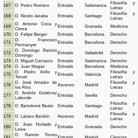
Filosofía y
167
D. Pedro Romero
Entrada
Salamanca
Letras
Filosofía y
168
D. Niceto Jaraba
Entrada
Santiago
Letras
D. Antonio Coca y
169
Entrada
Granada
Medicina
Cirera
170
D. Felipe Berger
Entrada
Barcelona
Derecho
D. Francisco
171
Entrada
Barcelona
Derecho
Permanyer
D. Domingo Ramón
172
Entrada
Valladolid
Derecho
Domingo
173
D. Miguel Carrasco
Entrada
Salamanca
Derecho
174
D. Juan Magaz
Entrada
Barcelona
Medicina
D. Pedro Ariño y
Filosofía y
175
Entrada
Valencia
Teruel
Letras
D. José Amador de
Filosofía y
176
Ascenso
Madrid
los Ríos
Letras
D. Andrés Gutiérrez
177
Entrada
Sevilla
Derecho
Laborde
Filosofía y
178
D. Bartolomé Beato
Entrada
Santiago
Letras
Filosofía y
179
D. Lázaro Bardón
Ascenso
Madrid
Letras
D. Juan Hurtado y
180
Entrada
Granada
Derecho
Leiva
D. Ramón Torres
181
Entrada
Madrid
Ciencias