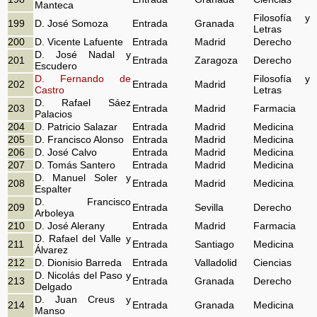
Manteca
Filosofía y
199
D. José Somoza
Entrada
Granada
Letras
200
D. Vicente Lafuente
Entrada
Madrid
Derecho
D. José Nadal y
201
Entrada
Zaragoza
Derecho
Escudero
D. Fernando de
Filosofía y
202
Entrada
Madrid
Castro
Letras
D. Rafael Sáez
203
Entrada
Madrid
Farmacia
Palacios
204
D. Patricio Salazar
Entrada
Madrid
Medicina
205
D. Francisco Alonso
Entrada
Madrid
Medicina
206
D. José Calvo
Entrada
Madrid
Medicina
207
D. Tomás Santero
Entrada
Madrid
Medicina
D. Manuel Soler y
208
Entrada
Madrid
Medicina
Espalter
D. Francisco
209
Entrada
Sevilla
Derecho
Arboleya
210
D. José Alerany
Entrada
Madrid
Farmacia
D. Rafael del Valle y
211
Entrada
Santiago
Medicina
Álvarez
212
D. Dionisio Barreda
Entrada
Valladolid
Ciencias
D. Nicolás del Paso y
213
Entrada
Granada
Derecho
Delgado
D. Juan Creus y
214
Entrada
Granada
Medicina
Manso