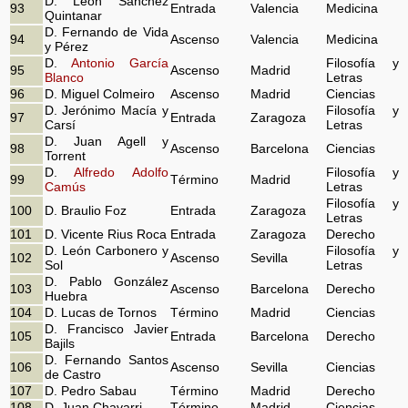
D. León Sánchez
93
Entrada
Valencia
Medicina
Quintanar
D. Fernando de Vida
94
Ascenso
Valencia
Medicina
y Pérez
D.
Antonio García
Filosofía y
95
Ascenso
Madrid
Blanco
Letras
96
D. Miguel Colmeiro
Ascenso
Madrid
Ciencias
D. Jerónimo Macía y
Filosofía y
97
Entrada
Zaragoza
Carsí
Letras
D. Juan Agell y
98
Ascenso
Barcelona
Ciencias
Torrent
D.
Alfredo Adolfo
Filosofía y
99
Término
Madrid
Camús
Letras
Filosofía y
100
D. Braulio Foz
Entrada
Zaragoza
Letras
101
D. Vicente Rius Roca
Entrada
Zaragoza
Derecho
D. León Carbonero y
Filosofía y
102
Ascenso
Sevilla
Sol
Letras
D. Pablo González
103
Ascenso
Barcelona
Derecho
Huebra
104
D. Lucas de Tornos
Término
Madrid
Ciencias
D. Francisco Javier
105
Entrada
Barcelona
Derecho
Bajils
D. Fernando Santos
106
Ascenso
Sevilla
Ciencias
de Castro
107
D. Pedro Sabau
Término
Madrid
Derecho
108
D. Juan Chavarri
Término
Madrid
Ciencias