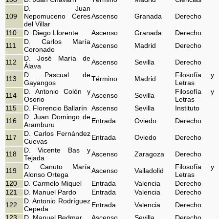
D. Juan
109
Nepomuceno Ceres
Ascenso
Granada
Derecho
del Villar
110
D. Diego Llorente
Ascenso
Granada
Derecho
D. Carlos María
111
Ascenso
Madrid
Derecho
Coronado
D. José María de
112
Ascenso
Sevilla
Derecho
Álava
D. Pascual de
Filosofía y
113
Término
Madrid
Gayangos
Letras
D. Antonio Colón y
Filosofía y
114
Ascenso
Sevilla
Osorio
Letras
115
D. Florencio Ballarín
Ascenso
Sevilla
Instituto
D. Juan Domingo de
116
Entrada
Oviedo
Derecho
Aramburu
D. Carlos Fernández
117
Entrada
Oviedo
Derecho
Cuevas
D. Vicente Bas y
118
Ascenso
Zaragoza
Derecho
Tejada
D. Canuto María
Filosofía y
119
Ascenso
Valladolid
Alonso Ortega
Letras
120
D. Carmelo Miquel
Entrada
Valencia
Derecho
121
D. Manuel Pardo
Entrada
Valencia
Derecho
D. Antonio Rodríguez
122
Entrada
Valencia
Derecho
Cepeda
123
D. Manuel Bedmar
Ascenso
Sevilla
Derecho