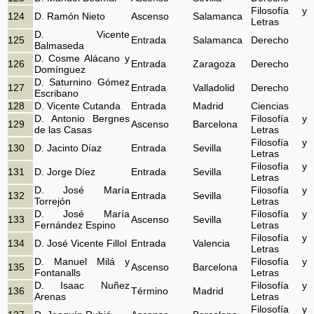
Filosofía y
124
D. Ramón Nieto
Ascenso
Salamanca
Letras
D. Vicente
125
Entrada
Salamanca
Derecho
Balmaseda
D. Cosme Alácano y
126
Entrada
Zaragoza
Derecho
Domínguez
D. Saturnino Gómez
127
Entrada
Valladolid
Derecho
Escribano
128
D. Vicente Cutanda
Entrada
Madrid
Ciencias
D. Antonio Bergnes
Filosofía y
129
Ascenso
Barcelona
de las Casas
Letras
Filosofía y
130
D. Jacinto Díaz
Entrada
Sevilla
Letras
Filosofía y
131
D. Jorge Díez
Entrada
Sevilla
Letras
D. José María
Filosofía y
132
Entrada
Sevilla
Torrejón
Letras
D. José María
Filosofía y
133
Ascenso
Sevilla
Fernández Espino
Letras
Filosofía y
134
D. José Vicente Fillol
Entrada
Valencia
Letras
D. Manuel Milá y
Filosofía y
135
Ascenso
Barcelona
Fontanalls
Letras
D. Isaac Nuñez
Filosofía y
136
Término
Madrid
Arenas
Letras
Filosofía y