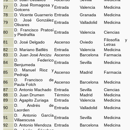
D. José Romagosa y
77
Entrada
Valencia
Medicina
Gotcens
78
D. Vicente Guarnerio
Entrada
Granada
Medicina
D. José González
79
Entrada
Valladolid
Medicina
Olivares
D. Francisco Pratosí
80
Entrada
Valencia
Ciencias
y Piedrafita
Filosofía y
81
D. José Delgado
Ascenso
Oviedo
Letras
82
D. Mariano Batllés
Entrada
Valencia
Medicina
83
D. Juan José Ancizu
Ascenso
Barcelona
Farmacia
D. Federico
84
Entrada
Sevilla
Medicina
Benjumeda
D. Manuel Rioz y
85
Ascenso
Madrid
Farmacia
Pedraja
D. Francisco de
86
Ascenso
Barcelona
Medicina
Paula Folch
87
D. Antonio Machado
Entrada
Sevilla
Ciencias
88
D. Juan Drumen
Término
Madrid
Medicina
89
D. Agapito Zuriaga
Entrada
Valencia
Medicina
D. Andrés de
90
Entrada
Valladolid
Medicina
Laorden
D. Antonio García
91
Entrada
Sevilla
Medicina
Villaescusa
92
D. Antonio Mendoza
Entrada
Barcelona
Medicina