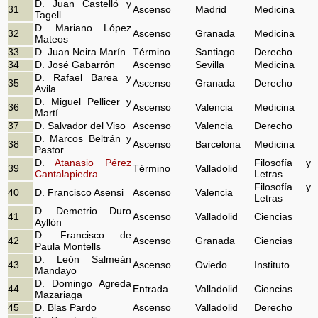
D. Juan Castelló y
31
Ascenso
Madrid
Medicina
Tagell
D. Mariano López
32
Ascenso
Granada
Medicina
Mateos
33
D. Juan Neira Marín
Término
Santiago
Derecho
34
D. José Gabarrón
Ascenso
Sevilla
Medicina
D. Rafael Barea y
35
Ascenso
Granada
Derecho
Avila
D. Miguel Pellicer y
36
Ascenso
Valencia
Medicina
Martí
37
D. Salvador del Viso
Ascenso
Valencia
Derecho
D. Marcos Beltrán y
38
Ascenso
Barcelona
Medicina
Pastor
D.
Atanasio Pérez
Filosofía y
39
Término
Valladolid
Cantalapiedra
Letras
Filosofía y
40
D. Francisco Asensi
Ascenso
Valencia
Letras
D. Demetrio Duro
41
Ascenso
Valladolid
Ciencias
Ayllón
D. Francisco de
42
Ascenso
Granada
Ciencias
Paula Montells
D. León Salmeán
43
Ascenso
Oviedo
Instituto
Mandayo
D. Domingo Agreda
44
Entrada
Valladolid
Ciencias
Mazariaga
45
D. Blas Pardo
Ascenso
Valladolid
Derecho