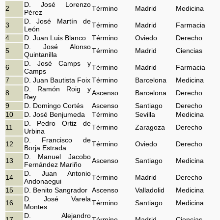
D. José Lorenzo
2
Término
Madrid
Medicina
Pérez
D. José Martín de
3
Término
Madrid
Farmacia
León
4
D. Juan Luis Blanco
Término
Oviedo
Derecho
D. José Alonso
5
Término
Madrid
Ciencias
Quintanilla
D. José Camps y
6
Término
Madrid
Farmacia
Camps
7
D. Juan Bautista Foix
Término
Barcelona
Medicina
D. Ramón Roig y
8
Ascenso
Barcelona
Derecho
Rey
9
D. Domingo Cortés
Ascenso
Santiago
Derecho
10
D. José Benjumeda
Término
Sevilla
Medicina
D. Pedro Ortiz de
11
Término
Zaragoza
Derecho
Urbina
D. Francisco de
12
Término
Oviedo
Derecho
Borja Estrada
D. Manuel Jacobo
13
Ascenso
Santiago
Medicina
Fernández Mariño
D. Juan Antonio
14
Término
Madrid
Derecho
Andonaegui
15
D. Benito Sangrador
Ascenso
Valladolid
Medicina
D. José Varela
16
Término
Santiago
Medicina
Montes
D. Alejandro
17
Término
Madrid
Ciencias