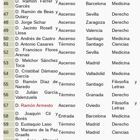
D. Ramón Ferrer y
46
Ascenso
Barcelona
Medicina
Garcés
D. Ramón de Beas y
47
Ascenso
Sevilla
Derecho
Dutary
48
D. Jorge Sichar
Ascenso
Zaragoza
Derecho
D. Jacinto Rosell y
49
Ascenso
Valencia
Derecho
Llosa
50
D. Andrés de Castro
Ascenso
Santiago
Medicina
51
D. Antonio Casares
Término
Santiago
Ciencias
D. Francisco Flores
52
Ascenso
Sevilla
Medicina
Arenas
D. Melchor Sánchez
53
Ascenso
Madrid
Medicina
Toca
D. Cristóbal Dámaso
54
Ascenso
Valladolid
Medicina
García
D. Ramón Díaz de
Filosofía y
55
Término
Santiago
Naredo
Letras
D. Julián García
56
Término
Granada
Derecho
Valenzuela
Filosofía y
57
D.
Ramón Armesto
Ascenso
Oviedo
Letras
D. Joaquín Cil y
58
Entrada
Barcelona
Medicina
Borés
59
D. Eustaquio Laso
Término
Madrid
Derecho
D. Mariano de la Paz
60
Término
Madrid
Ciencias
Graells