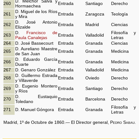
D. Melchor Salvá y
260
Entrada
Santiago
Derecho
Hormaechea
D. Miguel de los Ríos
261
Entrada
Zaragoza
Teología
y Mira
D. José Antonio
262
Entrada
Madrid
Ciencias
Elizalde
D.
Francisco de
Filosofía y
263
Entrada
Valladolid
Paula Canalejas
Letras
264
D. José Bassecourt
Entrada
Granada
Ciencias
D. Aureliano Maestre
265
Entrada
Granada
Medicina
de San Juan
D. Eduardo García
266
Entrada
Granada
Medicina
Duarte
267
D. Genaro González
Entrada
Valladolid
Medicina
D. Guillermo Estrada
268
Entrada
Oviedo
Derecho
y Villaverde
D. Eugenio Montero
269
Entrada
Santiago
Derecho
y Ríos
D. Eustaquio
270
Entrada
Barcelona
Derecho
Toledano
Filosofía y
271
D. Manuel Góngora
Entrada
Granada
Letras
Madrid, 1º de Octubre de 1860.— El Director general,
Pedro Sabau
.