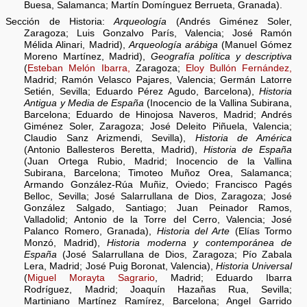
Buesa, Salamanca; Martín Domínguez Berrueta, Granada).
Sección de Historia:
Arqueología
(Andrés Giménez Soler,
Zaragoza; Luis Gonzalvo París, Valencia; José Ramón
Mélida Alinari, Madrid),
Arqueología arábiga
(Manuel Gómez
Moreno Martínez, Madrid),
Geografía política y descriptiva
(
Esteban Melón Ibarra,
Zaragoza;
Eloy Bullón Fernández,
Madrid; Ramón Velasco Pajares, Valencia; Germán Latorre
Setién, Sevilla; Eduardo Pérez Agudo, Barcelona),
Historia
Antigua y Media de España
(Inocencio de la Vallina Subirana,
Barcelona; Eduardo de Hinojosa Naveros, Madrid; Andrés
Giménez Soler, Zaragoza; José Deleito Piñuela, Valencia;
Claudio Sanz Arizmendi, Sevilla),
Historia de América
(Antonio Ballesteros Beretta, Madrid),
Historia de España
(Juan Ortega Rubio, Madrid; Inocencio de la Vallina
Subirana, Barcelona; Timoteo Muñoz Orea, Salamanca;
Armando González-Rúa Muñiz, Oviedo; Francisco Pagés
Belloc, Sevilla; José Salarrullana de Dios, Zaragoza; José
González Salgado, Santiago; Juan Peinador Ramos,
Valladolid; Antonio de la Torre del Cerro, Valencia; José
Palanco Romero, Granada),
Historia del Arte
(Elías Tormo
Monzó, Madrid),
Historia moderna y contemporánea de
España
(José Salarrullana de Dios, Zaragoza; Pío Zabala
Lera, Madrid; José Puig Boronat, Valencia),
Historia Universal
(
Miguel Morayta Sagrario
, Madrid; Eduardo Ibarra
Rodríguez, Madrid; Joaquín Hazañas Rua, Sevilla;
Martiniano Martínez Ramírez, Barcelona; Angel Garrido