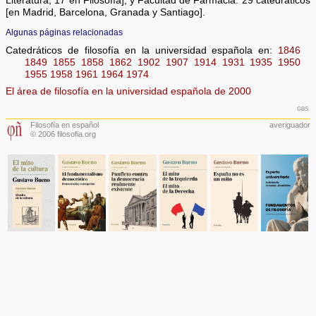
Literatura, 17 en Filosofía]; y Facultad de Farmacia: 29 catedráticos
[en Madrid, Barcelona, Granada y Santiago].
Algunas páginas relacionadas
Catedráticos de filosofía en la universidad española en:
1846
1849
1855
1858
1862
1902
1907
1914
1931
1935
1950
1955
1958
1961
1964
1974
El área de filosofía en la universidad española de 2000
gbs
Filosofía en español
averiguador
© 2006 filosofia.org