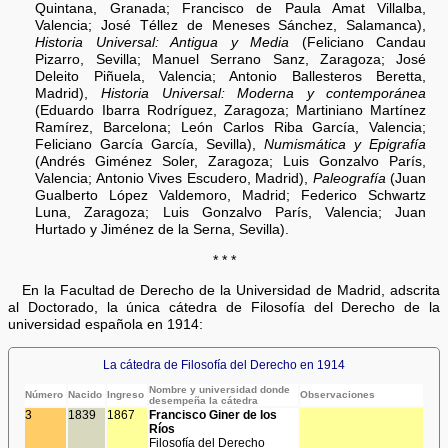
Quintana, Granada; Francisco de Paula Amat Villalba,
Valencia; José Téllez de Meneses Sánchez, Salamanca),
Historia Universal: Antigua y Media
(Feliciano Candau
Pizarro, Sevilla; Manuel Serrano Sanz, Zaragoza; José
Deleito Piñuela, Valencia; Antonio Ballesteros Beretta,
Madrid),
Historia Universal: Moderna y contemporánea
(Eduardo Ibarra Rodríguez, Zaragoza; Martiniano Martínez
Ramírez, Barcelona; León Carlos Riba García, Valencia;
Feliciano García García, Sevilla),
Numismática y Epigrafía
(Andrés Giménez Soler, Zaragoza; Luis Gonzalvo París,
Valencia; Antonio Vives Escudero, Madrid),
Paleografía
(Juan
Gualberto López Valdemoro, Madrid; Federico Schwartz
Luna, Zaragoza; Luis Gonzalvo París, Valencia; Juan
Hurtado y Jiménez de la Serna, Sevilla).
* * *
En la Facultad de Derecho de la Universidad de Madrid, adscrita
al Doctorado, la única cátedra de Filosofía del Derecho de la
universidad española en 1914:
La cátedra de Filosofía del Derecho en 1914
Nombre y universidad donde
Número
Nacido
Ingreso
Observaciones
desempeña la cátedra
3
1839
1867
Francisco Giner de los
Ríos
Filosofía del Derecho