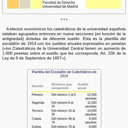
Facultad de Derecho
Universidad de Madrid
* * *
A efectos económicos los catedráticos de la universidad española
estaban agrupados entonces en nueve secciones (en función de la
antigüedad) dotadas de diferente sueldo. Esta es la plantilla del
escalafón de 1914 con los sueldos anuales expresados en pesetas
(«los Catedráticos de la Universidad Central tienen un aumento de
1.000 pesetas sobre el sueldo que les corresponda. Art. 236 de la
Ley de 9 de Septiembre de 1857»):
Plantilla del Escalafón de Catedráticos de
1914
Números que
Sueldo
Sección
comprende
anual
Primera
Del número 1 al 5
12.500
pesetas
Segunda
Del número 6 al
11.000
15
pesetas
Tercera
Del número 16 al
10.000
35
pesetas
Cuarta
Del número 36 al
9.000
75
pesetas
Quinta
Del número 76 al
8.000