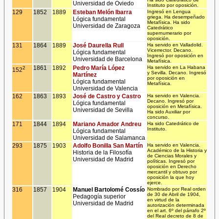
Universidad de Oviedo
Instituto por oposición.
129
1852
1889
Esteban Melón Ibarra
Ingresó en Lengua
griega. Ha desempeñado
Lógica fundamental
Metafísica. Ha sido
Universidad de Zaragoza
Catedrático
supernumerario por
oposición.
131
1864
1889
José Daurella Rull
Ha servido en Valladolid.
Vicerrector. Decano.
Lógica fundamental
Ingresó por oposición en
Universidad de Barcelona
Metafísica.
1861
1892
Pedro María López
Ha servido en La Habana
2
152
y Sevilla. Decano. Ingresó
Martínez
por oposición en
Lógica fundamental
Metafísica.
Universidad de Valencia
162
1863
1893
José de Castro y Castro
Ha servido en Valencia.
Decano. Ingresó por
Lógica fundamental
oposición en Metafísica.
Universidad de Sevilla
Ha sido Auxiliar por
concurso.
171
1844
1894
Mariano Amador Andreu
Ha sido Catedrático de
Instituto.
Lógica fundamental
Universidad de Salamanca
293
1875
1903
Adolfo Bonilla San Martín
Ha servido en Valencia.
Académico de la Historia y
Historia de la Filosofía
de Ciencias Morales y
Universidad de Madrid
políticas. Ingresó por
oposición en Derecho
mercantil y obtuvo por
oposición la que hoy
ejerce.
316
1857
1904
Manuel Bartolomé Cossío
Nombrado por Real orden
de 30 de Abril de 1904,
Pedagogía superior
en virtud de la
Universidad de Madrid
autorización determinada
en el art. 6º del párrafo 2º
del Real decreto de 8 de