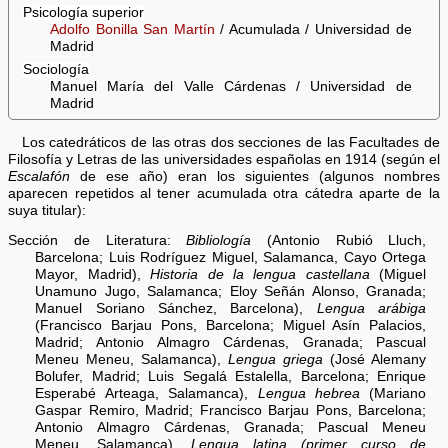
Psicología superior
Adolfo Bonilla San Martín
/ Acumulada / Universidad de
Madrid
Sociología
Manuel María del Valle Cárdenas / Universidad de
Madrid
Los catedráticos de las otras dos secciones de las Facultades de
Filosofía y Letras de las universidades españolas en 1914 (según el
Escalafón
de ese año) eran los siguientes (algunos nombres
aparecen repetidos al tener acumulada otra cátedra aparte de la
suya titular):
Sección de Literatura:
Bibliología
(Antonio Rubió Lluch,
Barcelona; Luis Rodríguez Miguel, Salamanca, Cayo Ortega
Mayor, Madrid),
Historia de la lengua castellana
(Miguel
Unamuno Jugo, Salamanca; Eloy Señán Alonso, Granada;
Manuel Soriano Sánchez, Barcelona),
Lengua arábiga
(Francisco Barjau Pons, Barcelona; Miguel Asín Palacios,
Madrid; Antonio Almagro Cárdenas, Granada; Pascual
Meneu Meneu, Salamanca),
Lengua griega
(José Alemany
Bolufer, Madrid; Luis Segalá Estalella, Barcelona; Enrique
Esperabé Arteaga, Salamanca),
Lengua hebrea
(Mariano
Gaspar Remiro, Madrid; Francisco Barjau Pons, Barcelona;
Antonio Almagro Cárdenas, Granada; Pascual Meneu
Meneu, Salamanca),
Lengua latina (primer curso de