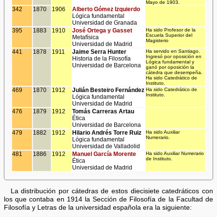
Mayo de 1903.
342
1870
1906
Alberto Gómez Izquierdo
Lógica fundamental
Universidad de Granada
395
1883
1910
José Ortega y Gasset
Ha sido Profesor de la
Escuela Superior del
Metafísica
Magisterio
Universidad de Madrid
441
1878
1911
Jaime Serra Hunter
Ha servido en Santiago.
Ingresó por oposición en
Historia de la Filosofía
Lógica fundamental y
Universidad de Barcelona
ganó por oposición la
cátedra que desempeña.
Ha sido Catedrático de
Instituto.
469
1870
1912
Julián Besteiro Fernández
Ha sido Catedrático de
Instituto.
Lógica fundamental
Universidad de Madrid
476
1879
1912
Tomás Carreras Artau
Ética
Universidad de Barcelona
479
1882
1912
Hilario Andrés Torre Ruiz
Ha sido Auxiliar
Numerario.
Lógica fundamental
Universidad de Valladolid
481
1886
1912
Manuel García Morente
Ha sido Auxiliar Numerario
de Instituto.
Ética
Universidad de Madrid
La distribución por cátedras de estos diecisiete catedráticos con
los que contaba en 1914 la Sección de Filosofía de la Facultad de
Filosofía y Letras de la universidad española era la siguiente: