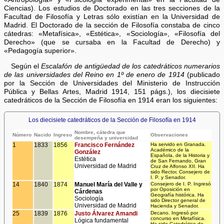
Ciencias). Los estudios de Doctorado en las tres secciones de la
Facultad de Filosofía y Letras sólo existían en la Universidad de
Madrid. El Doctorado de la sección de Filosofía constaba de cinco
cátedras: «Metafísica», «Estética», «Sociología», «Filosofía del
Derecho» (que se cursaba en la Facultad de Derecho) y
«Pedagogía superior».
Según el
Escalafón de antigüedad de los catedráticos numerarios
de las universidades del Reino en 1º de enero de 1914
(publicado
por la Sección de Universidades del Ministerio de Instrucción
Pública y Bellas Artes, Madrid 1914, 151 págs.), los diecisiete
catedráticos de la Sección de Filosofía en 1914 eran los siguientes:
Los diecisiete catedráticos de la Sección de Filosofía en 1914
Nombre, cátedra que
Número
Nacido
Ingreso
Observaciones
desempeña y universidad
1
1833
1856
Francisco Fernández
Ha servido en Granada.
Académico de la
González
Española, de la Historia y
Estética
de San Fernando, Gran
Universidad de Madrid
Cruz de Alfonso XII. Ha
sido Rector, Consejero de
I. P. y Senador.
14
1840
1874
Manuel María del Valle y
Consejero de I. P. Ingresó
por Oposición en
Cárdenas
Geografía histórica. Ha
Sociología
sido Director general de
Universidad de Madrid
Hacienda y Senador.
25
1839
1876
Justo Álvarez Amandi
Decano. Ingresó por
concurso en Metafísica.
Lógica fundamental
Ha sido Catedrático de