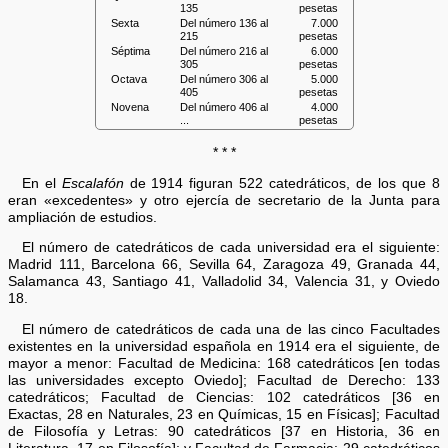
135
pesetas
Sexta
Del número 136 al
7.000
215
pesetas
Séptima
Del número 216 al
6.000
305
pesetas
Octava
Del número 306 al
5.000
405
pesetas
Novena
Del número 406 al
4.000
...
pesetas
* * *
En el
Escalafón
de 1914 figuran 522 catedráticos, de los que 8
eran «excedentes» y otro ejercía de secretario de la Junta para
ampliación de estudios.
El número de catedráticos de cada universidad era el siguiente:
Madrid 111, Barcelona 66, Sevilla 64, Zaragoza 49, Granada 44,
Salamanca 43, Santiago 41, Valladolid 34, Valencia 31, y Oviedo
18.
El número de catedráticos de cada una de las cinco Facultades
existentes en la universidad española en 1914 era el siguiente, de
mayor a menor: Facultad de Medicina: 168 catedráticos [en todas
las universidades excepto Oviedo]; Facultad de Derecho: 133
catedráticos; Facultad de Ciencias: 102 catedráticos [36 en
Exactas, 28 en Naturales, 23 en Químicas, 15 en Físicas]; Facultad
de Filosofía y Letras: 90 catedráticos [37 en Historia, 36 en