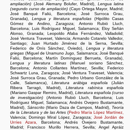
ampliación)
(José Alemany Bolufer, Madrid),
Lengua latina
(segundo curso de ampliación)
(Cayo Ortega Mayor, Madrid;
José Banqué Faliú, Barcelona; José Surroca Grau,
Granada),
Lengua y literatura españolas
(Hipólito Casas
Gómez de Andino, Zaragoza; Antonio Rubió Lluch,
Barcelona; Luis Rodríguez Miguel, Salamanca; Eloy Señán
Alonso, Granada; Leopoldo Afaba Fernández, Valladolid;
José Ventura Traveset, Valencia; Armando Cotarelo Valledor,
Santiago; Juan Hurtado Jiménez de la Serna, Sevilla;
Federico de Onís Sánchez, Oviedo),
Lengua y literatura
griegas
(Miguel de Unamuno Jugo, Salamanca; José Banqué
Faliú, Barcelona; Martín Domínguez Berrueta, Granada),
Lengua y literatura latinas
(Manuel soriano Sánchez,
Barcelona; Antonio Collantes Martínez, Sevilla; Federico
Schwartz Luna, Zaragoza; José Ventura Traveset, Valencia;
José Surroca Grau, Granada; Pedro Urbano González de la
Calle, Salamanca),
Literatura arábiga española
(Julián
Ribera Tarragó, Madrid),
Literatura rabínica española
(Mariano Gaspar Remiro, Madrid),
Literatura española (curso
de investigación)
(Antonio Rubió Lluch, Barcelona; Luis
Rodríguez Miguel, Salamanca; Andrés Ovejero Bustamante,
Madrid),
Sánscrito
(Mario Daza de Campos, Madrid),
Teoría
de la Literatura y de las Artes
(
Pedro María López Martínez,
Valencia; Domingo Miral López, Zaragoza;
José Jordán de
Urríes Azara,
Barcelona; Andrés Ovejero Bustamante,
Madrid; Francisco Murillo Herrera, Sevilla; Angel Apráiz