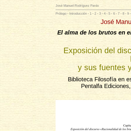
José Manuel Rodríguez Pardo
Prólogo
·
Introducción
·
1
·
2
·
3
·
4
·
5
·
6
·
7
·
8
·
9
José Manu
El alma de los brutos en e
Exposición del dis
y sus fuentes y
Biblioteca Filosofía en
Pentalfa Ediciones