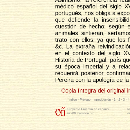
médico español del siglo X
portugués, nos obliga a exp
que defiende la insensibi
cuestión de hecho: según e
animales sintieran, seríam
trato con ellos, ya que los
&c. La extraña reivindicac
en el contexto del siglo XV
Historia de Portugal, país qu
su época imperial y a rela
requerirá posterior confirm
Pereira con la apología de la
Copia íntegra del original
Indice
·
Prólogo
·
Introducción
·
1
·
2
·
3
·
4
Proyecto Filosofía en español
Jo
© 2008 filosofia.org
e