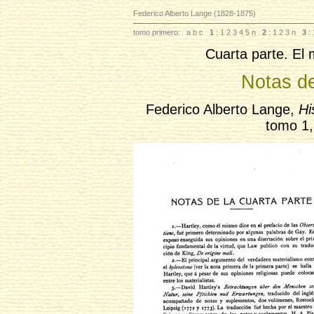
Federico Alberto Lange (1828-1875)
tomo primero:
a
b
c
1
: 1
2
3
4
5
n
2
: 1
2
3
n
3
: 
Cuarta parte. El m
Notas de
Federico Alberto Lange,
Hi
tomo 1,