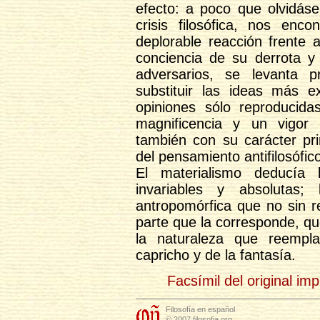
efecto: a poco que olvidás
crisis filosófica, nos en
deplorable reacción frente 
conciencia de su derrota y 
adversarios, se levanta p
substituir las ideas más e
opiniones sólo reproduci
magnificencia y un vigor
también con su carácter prim
del pensamiento antifilosófic
El materialismo deducía 
invariables y absolutas
antropomórfica que no sin r
parte que la corresponde, q
la naturaleza que reempla
capricho y de la fantasía.
Facsímil del original im
Filosofía en español
© 2007 filosofia.org