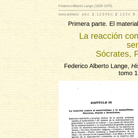
Federico Alberto Lange (1828-1875)
tomo primero:
a
b
c
1
: 1
2
3
4
5
n
2
: 1
2
3
n
3
: 
Primera parte. El material
La reacción con
se
Sócrates, P
Federico Alberto Lange,
Hi
tomo 1