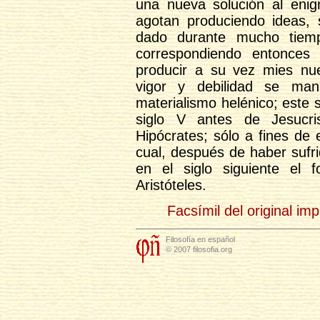
una nueva solución al eni
agotan produciendo ideas,
dado durante mucho tiemp
correspondiendo entonce
producir a su vez mies nue
vigor y debilidad se mani
materialismo helénico; este 
siglo V antes de Jesucr
Hipócrates; sólo a fines de e
cual, después de haber sufri
en el siglo siguiente el
Aristóteles.
Facsímil del original im
Filosofía en español
© 2007 filosofia.org