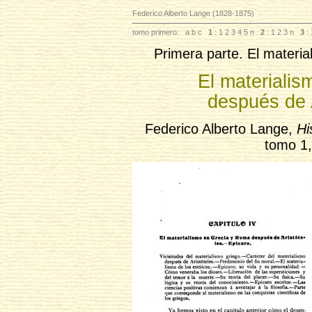
Federico Alberto Lange (1828-1875)
tomo primero:
a
b
c
1
: 1
2
3
4
5
n
2
: 1
2
3
n
3
: 
Primera parte. El materia
El materiali
después de A
Federico Alberto Lange,
Hi
tomo 1,