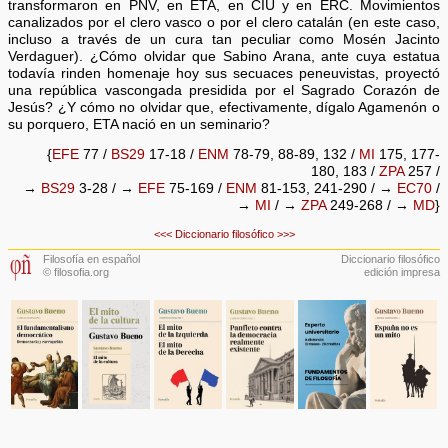
transformaron en PNV, en ETA, en CIU y en ERC. Movimientos
canalizados por el clero vasco o por el clero catalán (en este caso,
incluso a través de un cura tan peculiar como Mosén Jacinto
Verdaguer). ¿Cómo olvidar que Sabino Arana, ante cuya estatua
todavía rinden homenaje hoy sus secuaces peneuvistas, proyectó
una república vascongada presidida por el Sagrado Corazón de
Jesús? ¿Y cómo no olvidar que, efectivamente, dígalo Agamenón o
su porquero, ETA nació en un seminario?
{
EFE
77 /
BS29
17-18 /
ENM
78-79, 88-89, 132 /
MI
175, 177-
180, 183 /
ZPA
257 /
→
BS29
3-28 / →
EFE
75-169 /
ENM
81-153, 241-290 / →
EC70
/
→
MI
/ →
ZPA
249-268 / →
MD
}
<<<
Diccionario filosófico
>>>
Filosofía en español
Diccionario filosófico
© filosofia.org
edición impresa