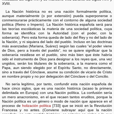
XVIII.
La Nación histórica no es una nación formalmente política,
aunque
materialmente
(o por extensión) pueda superponerse o
conmensurarse prácticamente con el contorno de alguna sociedad
política (Reino o Imperio). La Nación histórica española será para
las teorías escolásticas la
materia
de una sociedad política, cuya
forma
se identifica con la Autoridad (con el poder, con la
soberanía). Pero esta forma queda de lado del Rey y no del lado de
la Nación, y ni siquiera del lado del pueblo. Incluso en las doctrinas
más avanzadas (Mariana, Suárez) según las cuales “el poder viene
de Dios, pero a través del pueblo”, no se quiere significar que la
soberanía residiese en el pueblo, sino más bien que éste habría
sido el instrumento de Dios para designar a los reyes que, una vez
ungidos, serán los titulares de la soberanía, a la manera como el
Papa, aun siendo elegido por el Espíritu Santo, no directamente,
sino a través del Cónclave, asume su condición de vicario de Cristo
en nombre propio y no por delegación del Cónclave o del Concilio.
No sería legítimo, por tanto, confundir esta nación española de
hace cinco siglos, que es una nación histórica (acaso la primera
delimitada en Europa) con una Nación política. La confusión sería
un mero anacronismo, en el que recaen tantos eruditos, porque la
Nación política es un género o modo de nación que aparece en el
proceso de
holización política
[733] que se inició en la Revolución
Francesa y no antes. (Conviene subrayar aquí que la nación