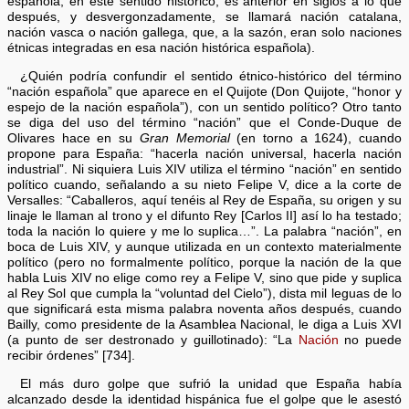
española, en este sentido histórico, es anterior en siglos a lo que
después, y desvergonzadamente, se llamará nación catalana,
nación vasca o nación gallega, que, a la sazón, eran solo naciones
étnicas integradas en esa nación histórica española).
¿Quién podría confundir el sentido étnico-histórico del término
“nación española” que aparece en el Quijote (Don Quijote, “honor y
espejo de la nación española”), con un sentido político? Otro tanto
se diga del uso del término “nación” que el Conde-Duque de
Olivares hace en su
Gran Memorial
(en torno a 1624), cuando
propone para España: “hacerla nación universal, hacerla nación
industrial”. Ni siquiera Luis XIV utiliza el término “nación” en sentido
político cuando, señalando a su nieto Felipe V, dice a la corte de
Versalles: “Caballeros, aquí tenéis al Rey de España, su origen y su
linaje le llaman al trono y el difunto Rey [Carlos II] así lo ha testado;
toda la nación lo quiere y me lo suplica…”. La palabra “nación”, en
boca de Luis XIV, y aunque utilizada en un contexto materialmente
político (pero no formalmente político, porque la nación de la que
habla Luis XIV no elige como rey a Felipe V, sino que pide y suplica
al Rey Sol que cumpla la “voluntad del Cielo”), dista mil leguas de lo
que significará esta misma palabra noventa años después, cuando
Bailly, como presidente de la Asamblea Nacional, le diga a Luis XVI
(a punto de ser destronado y guillotinado): “La
Nación
no puede
recibir órdenes” [734].
El más duro golpe que sufrió la unidad que España había
alcanzado desde la identidad hispánica fue el golpe que le asestó