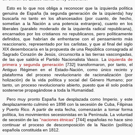
Esto es lo que nos obliga a reconocer que la izquierda política
genuina de España (la segunda generación de la izquierda) hay
buscarla no tanto en los afrancesados (por cuanto, de hecho,
sometían a la Nación a una potencia extranjera), cuanto en los
liberales (paralelo moderado de la izquierda radical republicana),
encarnados por los cristianos no republicanos, pero políticamente
definidos, que habrían de enfrentarse con el pensamiento más
reaccionario, representado por los carlistas, y que al final del siglo
XIX desembocaría en la propuesta de una República consagrada al
Sagrado Corazón de Jesús, circunscrita a las tierras vascongadas,
de las que saldría el Partido Nacionalista Vasco. La
izquierda de
primera y segunda generación
[732] transformaron, por tanto, el
Antiguo Régimen en el Estado-Nación, como único recinto y
plataforma del proceso revolucionario de racionalización (por
holización) de la vida política y social del Género Humano; por
tanto, un proceso revolucionario abierto, puesto que él solo podría
sostenerse propagándose a toda la Humanidad.
Pero muy pronto España fue desplazada como Imperio, y este
desplazamiento culminó en 1898 con la secesión de Cuba, Filipinas
y Puerto Rico. A partir de esta fecha, comenzarán a tomar forma
política, los movimientos secesionistas en la Península. La voluntad
de secesión de las
“naciones étnicas”
[744] españolas no hace sino
continuar el proceso de descomposición de la Nación (política)
española constituida en 1812.