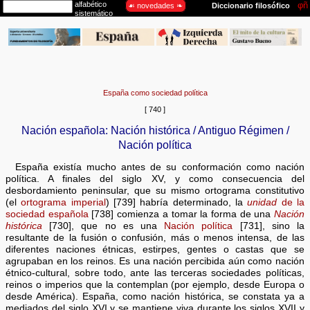
España como sociedad política
[ 740 ]
Nación española: Nación histórica / Antiguo Régimen /
Nación política
España existía mucho antes de su conformación como nación
política. A finales del siglo XV, y como consecuencia del
desbordamiento peninsular, que su mismo ortograma constitutivo
(el
ortograma imperial
) [739] habría determinado, la
unidad
de la
sociedad española
[738] comienza a tomar la forma de una
Nación
histórica
[730], que no es una
Nación política
[731], sino la
resultante de la fusión o confusión, más o menos intensa, de las
diferentes naciones étnicas, estirpes, gentes o castas que se
agrupaban en los reinos. Es una nación percibida aún como nación
étnico-cultural, sobre todo, ante las terceras sociedades políticas,
reinos o imperios que la contemplan (por ejemplo, desde Europa o
desde América). España, como nación histórica, se constata ya a
mediados del siglo XVI y se mantiene viva durante los siglos XVII y