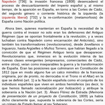
Napoleón
[736]: la invasión francesa (1808) desencadenó el
proceso de descuartizamiento del Imperio español y, al mismo
tiempo, de la aparición en España, en torno a las Cortes de Cádiz,
del segundo género o corriente histórica de la izquierda (la
izquierda liberal
) [732] y la re-conformación (metamorfosis) de
España como Nación política.
Ahora bien, quienes mantenían en España la necesidad de la
guerra contra el invasor no solo eran los defensores del Antiguo
Régimen (que se oponían frontalmente a la revolución, y a veces
luchaban contra Napoleón como encarnación del Anticristo), sino
también los transformadores (revolucionarios), desde Jovellanos o
Inguanzo, hasta Argüelles o Muñoz Torrero, que habían llegado a la
convicción de que el Régimen Antiguo tenía que desaparecer.
Revolucionarios que, inmersos en la evolución interna de las
nuevas clases emergentes (empresarios, comerciantes de Cádiz,
entre otros), veían como inseparables la guerra y la transformación
de España. Eran las posiciones que culminaron en Constitución de
1812 (que en modo alguno fue un calco mimético de la francesa
originaria, por de pronto, no derrocaba ni el Trono ni el Altar) en la
que se definió (art. 1) a la Nación española como el conjunto de los
individuos españoles que viven en ambos hemisferios (es decir, lo
que hemos llamado
racionalización por holización
) y atribuye la
soberanía a la Nación (art. 3). Álvaro Flórez de Estrada (
Memoria
de presentación de un proyecto de Constitución
, 1809) ya había
dicho claramente que, supuesta la soberanía de las Cortes, sería
un crimen de Estado llamar al rey Soberano.