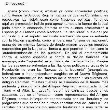
En resolución:
España (como Francia) existían ya como
sociedades políticas
,
como Reinos (el Antiguo Régimen) antes de que las Constituciones
respectivas las redefiniesen como Naciones políticas. Tenemos
aquí un prometedor indicio para aproximarnos a la fuente de la cual
pudo brotar la enconada protesta contra quienes proclamaron a
España (o a Francia) como Naciones. La “izquierda” suele dar por
supuesto que el impulso nacionalista-soberanista que se enfrenta
con la Nación española, como si fuera una “prisión de naciones”,
mana de las mismas fuentes de donde manan todos los impulsos
reconocidos por la izquierda libertaria, que pone en primer plano la
“autodeterminación de los pueblos”. De ahí el enfrentamiento
contra la Nación española o contra la Nación francesa. Sin
embargo, esta “izquierda” se equivoca de medio a medio. Porque
las fuerzas que se enfrentan a las Naciones políticas surgidas de la
Revolución no eran las “fuerzas de la izquierda” (anarquistas,
federalistas o independentistas surgidos en el Nuevo Régimen),
sino precisamente de las “fuerzas de la derecha”: las fuerzas del
Antiguo Régimen. Y estas fuerzas se alimentan de la fuente más
profunda y reaccionaria del Antiguo Régimen, simbolizada por el
Trono y el Altar. En España fueron los carlistas vascos y los
catalanes, que se enfrentaban, como representantes del Antiguo
Régimen, contra la izquierda representada por los liberales y los
progresistas que defendían el trono constitucional de Isabel II. Los
carlistas prepararon los movimientos foralistas que más tarde se