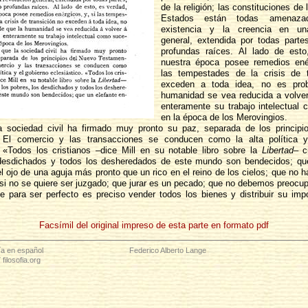
de la religión; las constituciones de 
Estados están todas amenaz
existencia y la creencia en un
general, extendida por todas part
profundas raíces. Al lado de esto
nuestra época posee remedios enér
las tempestades de la crisis de t
exceden a toda idea, no es pro
humanidad se vea reducida a volve
enteramente su trabajo intelectual
en la época de los Merovingios.
a sociedad civil ha firmado muy pronto su paz, separada de los princip
 El comercio y las transacciones se conducen como la alta política y
. «Todos los cristianos –dice Mill en su notable libro sobre la
Libertad
– c
 desdichados y todos los desheredados de este mundo son bendecidos; que
el ojo de una aguja más pronto que un rico en el reino de los cielos; que no 
si no se quiere ser juzgado; que jurar es un pecado; que no debemos preocup
ue para ser perfecto es preciso vender todos los bienes y distribuir su impo
Facsímil del original impreso de esta parte en formato pdf
ía en español
Federico Alberto Lange
filosofia.org