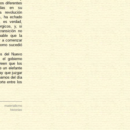
los diferentes
adas en su
a revolución
es, ha echado
, es verdad,
gicos, y, si
ransición no
bable que la
r a comenzar
 como sucedió
ios del Nuevo
 el gobierno
reen que los
 un elefante
hay que juzgar
arnos del día
rte entre los
materialismo
historias