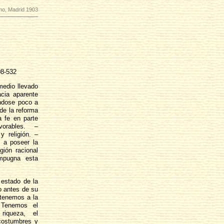
smo, Madrid 1903
08-532
medio llevado
acia aparente
ándose poco a
de la reforma
a fe en parte
orables. –
y religión. –
o a poseer la
gión racional
mpugna esta
estado de la
o antes de su
 tenemos a la
 Tenemos el
riqueza, el
 costumbres y