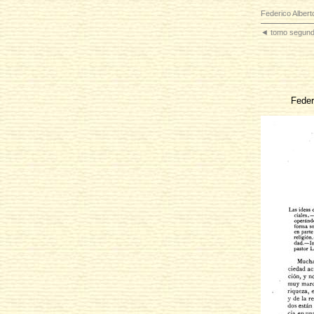
Federico Alber
◄
tomo segund
Feder