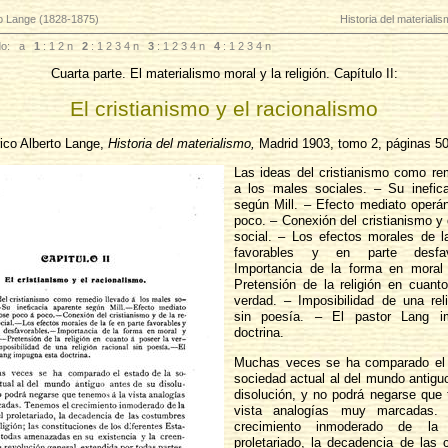
to Lange (1828-1875)
Historia del materiali
o:
a
1
: 1
2
n
2
: 1
2
3
4
n
3
: 1
2
3
4
n
4
: 1
2
3
4
n
Cuarta parte. El materialismo moral y la religión. Capítulo II:
El cristianismo y el racionalismo
ico Alberto Lange,
Historia del materialismo,
Madrid 1903, tomo 2, páginas 5
Las ideas del cristianismo como re
a los males sociales. – Su inefic
según Mill. – Efecto mediato oper
poco. – Conexión del cristianismo y 
social. – Los efectos morales de l
favorables y en parte desfav
Importancia de la forma en moral 
Pretensión de la religión en cuant
verdad. – Imposibilidad de una reli
sin poesía. – El pastor Lang i
doctrina.
Muchas veces se ha comparado el 
sociedad actual al del mundo antigu
disolución, y no podrá negarse que
vista analogías muy marcadas.
crecimiento inmoderado de la 
proletariado, la decadencia de las