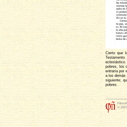
Cierto que l
Testamento.
eclesiástico
pobres, los
entraría por 
a los demás 
siguiente; q
pobres.
Filosof
© 2007 