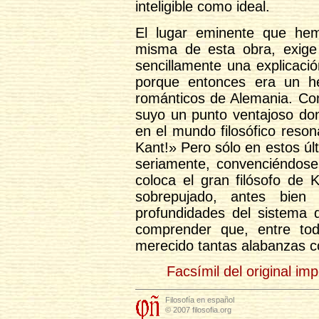
inteligible como ideal.
El lugar eminente que hem
misma de esta obra, exige 
sencillamente una explicaci
porque entonces era un hec
románticos de Alemania. Com
suyo un punto ventajoso do
en el mundo filosófico reso
Kant!» Pero sólo en estos úl
seriamente, convenciéndose
coloca el gran filósofo de 
sobrepujado, antes bien 
profundidades del sistema 
comprender que, entre todo
merecido tantas alabanzas 
Facsímil del original im
Filosofía en español
© 2007 filosofia.org