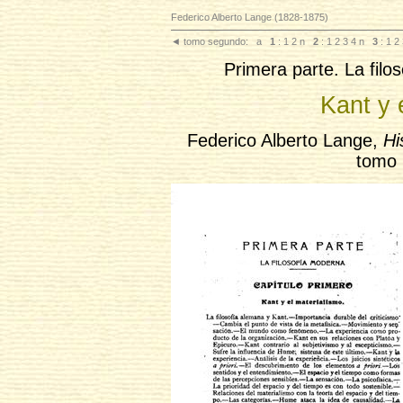
Federico Alberto Lange (1828-1875)
◄
tomo segundo:
a
1
: 1
2
n
2
: 1
2
3
4
n
3
: 1
2
Primera parte. La filo
Kant y 
Federico Alberto Lange,
Hi
tomo 