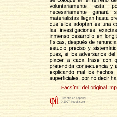
voluntariamente esta p
necesariamente ganará 
materialistas llegan hasta p
que ellos adoptan es una co
las investigaciones exacta
inmenso desarrollo en longi
físicas, después de renuncia
estudio preciso y sistemát
pues, si los adversarios de
placer a cada frase con q
pretendida consecuencia y 
explicando mal los hechos, 
superficiales, por no decir h
Facsímil del original im
Filosofía en español
© 2007 filosofia.org