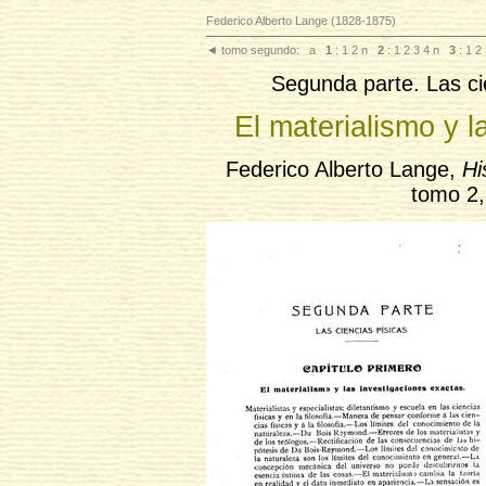
Federico Alberto Lange (1828-1875)
◄
tomo segundo:
a
1
: 1
2
n
2
: 1
2
3
4
n
3
: 1
2
Segunda parte. Las cie
El materialismo y l
Federico Alberto Lange,
Hi
tomo 2,