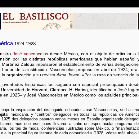
érica
1924-1928
inistro
José Vasconcelos
desde México, con el objeto de articular a
pansión por las distintas repúblicas americanas que hablan españo
rtínez Zaldúa impulsaron el establecimiento de varias delegaciones 
onor de la institución. Vasconcelos propuso en abril de 1924, era 
 la organización y su revista
Alma Joven
: «Por la raza en servicio de 
s juventudes hispánicas fue seguido con especial preocupación des
Universidad de Harvard, Clarence H. Haring, identificaba a José Ingen
 en 1925– y José Vasconcelos en México como los adalides principales
bajo la inspiración del distinguido educador José Vasconcelos, se ha cr
apital mexicana, y "centros" delegados en todas las repúblicas de Améric
e 1925 dos delegados pasaron varios meses en España organizando delegac
Hicieron más que eso, pues llevaron a cabo un espectacular programa d
itaria, los tés de moda, conferencias ilustradas sobre México, o "manifestaci
 o a la principal figura literaria de cada comunidad.» (1928, véase más abajo la