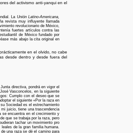
res del activismo anti-yanqui en el
undial. La
Unión Latino-Americana,
ña revista muy influyente llamada
imiento revolucionario de México,
enía fuertes artículos contra las
studiantil de México fundado por
véase más abajo la cita original en
prácticamente en el olvido, no cabe
das desde dentro y desde fuera del
 Junta directiva, pondrá en vigor el
 José Vasconcelos, en la siguiente
gos: Cumplo con el deseo que se
optar el siguiente «Por la raza en
e su Sociedad es el estrechamiento
 mi juicio, tiene una trascendencia
a se encuentra en el crecimiento y
de que se trabaja por la raza, pero
 pudieran tachar un movimiento pro
 leales de la gran familia humana.
a de una raza se dé el camino para