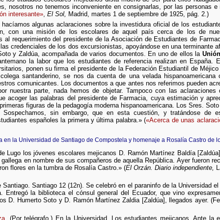
es, nosotros no tenemos inconveniente en consignarlas, por las personas e 
ón interesante»
,
El Sol,
Madrid, martes 1 de septiembre de 1925, pág. 2.)
hacíamos algunas aclaraciones sobre la investidura oficial de los estudian
n, con una misión de los escolares de aquel país cerca de los de nues
al requerimiento del presidente de la Asociación de Estudiantes de Farmac
de las credenciales de los dos excursionistas, apoyándose en una terminante 
 Soto y Zaldúa, acompañada de varios documentos. En uno de ellos la
Unión
ntemano la labor que los estudiantes de referencia realizan en España. 
rsitarios, ponen su firma el presidente de la Federación Estudiantil de Méjico 
 colega santanderino, se nos da cuenta de una velada hispanoamericana c
uestros comunicantes. Los documentos a que antes nos referimos pueden acredi
por nuestra parte, nada hemos de objetar. Tampoco con las aclaraciones 
e acoger las palabras del presidente de Farmacia, cuya estimación y aprec
as primeras figuras de la pedagogía moderna hispanoamericana. Los Sres. So
s. Sospechamos, sin embargo, que en esta cuestión, y tratándose de es
tudiantes españoles la primera y última palabra.» (
«Acerca de unas aclarac
za en la Universidad de Santiago de Compostela y homenaje a Rosalía Castro de l
de Lugo los jóvenes escolares mejicanos D. Ramón Martínez Baldía [Zaldúa]
d gallega en nombre de sus compañeros de aquella República. Ayer fueron reci
ron flores en la tumbra de Rosalía Castro.» (
El Orzán. Diario independiente,
L
 Santiago. Santiago 12 (12n). Se celebró en el paraninfo de la Universidad el 
 Entregó la biblioteca el cónsul general del Ecuador, que vino expresam
os D. Humerto Soto y D. Ramón Martínez Zaldia [Zaldúa], llegados ayer. (Fe
za
. (Por telégrafo.) En la Universidad. Los estudiantes mejicanos. Ante la