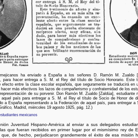
 mejicanos ha enviado a España a los señores D. Ramón M. Zualdo 
d, para hacer entrega a S. M. el Rey del título de Socio Honorario. Este 
efecto entre la clase escolar española, que seguramente se traducirá en 
a hacer más efectivos los lazos de compañerismo y confraternidad de los es
e representación de su porvenir. Don Ramón M. Zualdo [Zaldúa], estudiante
 aquel país para entregar a S. M. el Rey el título de Socio de Honor de 
do a España representando a la Federación de aquel país, para entregar a S
ráfico,
Madrid, miércoles 19 agosto 1925, pág. 12.)
estudiantes mexicanos
Unión Juventud Hispano-América al enviar a sus delegados estudian
llas que fueran recibidos en primer lugar por el mismísimo rey de
s que, de hecho, perjudicaron grandemente el éxito de esa misión h