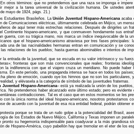
. En otros términos: que no pretendemos que una raza se imponga e impere p
ir mejor a la tarea universal de la civilización humana. De ustedes aten
de mayo de 1924, págs. 21.)
s Estudiantes Brasileños. La
Unión Juventud Hispano-Americana
acaba d
ón de Comunicaciones eléctricas, últimamente celebrada en Méjico, un mensaj
ros de aquí tener más estrechas relaciones. Después de dirigirles un frat
 del Continente hispano-americano, y que conmueven hondamente sus entra
an guerra, con su trágica mano, nos marca un índice inequivocable de la u
jicanos que el hispano-americanismo atraviesa por tres fases principales: l
cada una de las nacinalidades hermanas entran en comunicación y se cono
n las relaciones de los pueblos; hasta guerras abominables e intentos de im
r la entrada de la juventud, que se escuda en su valor intrínseco y su fuerza
onteras»; fronteras que son más convencionales que reales; fronteras ideol
 la indiferencia con que el viajero cruza un meridiano. No puede haber lí
sma. En este período, una propaganda intensa se hace en todos los países; 
cha pleno de emoción, cuando oye los himnos que no son los particulares, 
ealidad, y elévasela a la categoría de símbolo de las juventudes fraternas.
n Juventud Hispano-Americana
– está ya realizada la unión de los pueblos
érica. No pretendemos haber alcanzado este último estado; pero es evident
ntáneas contradicciones. Tal es el caso que en estos momentos se les pres
 con la única norma del ideal hispano-americano, nosotros protestamos cont
 de acuerdo con la juventud de esa rica entidad federal, podrán obtener el t
rotesta porque se trata de un rudo golpe a la potencialidad del Brasil, as
rilogía de los Estados de Nuevo Méjico, California y Texas imponen un parale
re pronto su hegemonía indispensable para coadyuvar a la más grandiosa sín
ón de Hispano-América, cuyo pabellón hay que tremolar en el eter de los espa