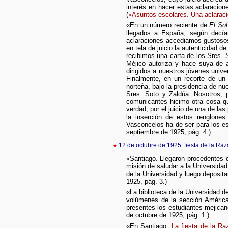
interés en hacer estas aclaracion
(
«Asuntos escolares. Una aclaraci
«En un número reciente de
El Sol
llegados a España, según decía
aclaraciones accediamos gustosos 
en tela de juicio la autenticidad 
recibimos una carta de los Sres.
Méjico autoriza y hace suya de a
dirigidos a nuestros jóvenes unive
Finalmente, en un recorte de un
norteña, bajo la presidencia de n
Sres. Soto y Zaldúa. Nosotros, 
comunicantes hicimo otra cosa qu
verdad, por el juicio de una de l
la inserción de estos renglone
Vasconcelos ha de ser para los es
septiembre de 1925, pág. 4.)
★
12 de octubre de 1925: fiesta de la Ra
«Santiago. Llegaron procedentes 
misión de saludar a la Universida
de la Universidad y luego deposita
1925, pág. 3.)
«La biblioteca de la Universidad de
volúmenes de la sección América.
presentes los estudiantes mejican
de octubre de 1925, pág. 1.)
«En Santiago.
La fiesta de la Ra