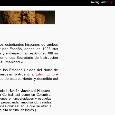
 los estudiantes hispanos de ambos
l y por España, donde en 1925 sus
y entregaron al rey Alfonso XIII su
entonces Secretario de Instrucción
la Humanidad.»
de los Estados Unidos del Norte de
ieros en la Argentina,
Edwin Elmore
 de esta corriente, y describía así
eado la
Unión Juventud Hispano-
a Central, así como en Colombia,
iones en universidades y escuelas
e propaganda, impulsando veladas
ones cívicas" en la que se ofrecía
 cita original en inglés.)