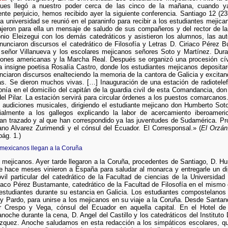
, pues llegó a nuestro poder cerca de las cinco de la mañana, cuando 
te perjuicio, hemos recibido ayer la siguiente conferencia. Santiago 12 (23h
a universidad se reunió en el paraninfo para recibir a los estudiantes mej
jeron para ella un mensaje de saludo de sus compañeros y del rector de la
onio Eleizegui con los demás catedráticos y asistieron los alumnos, las a
onunciaron discursos el catedrático de Filosofía y Letras D. Ciriaco Pérez B
 señor Villanueva y los escolares mejicanos señores Soto y Martínez. Dur
iones americanas y la Marcha Real. Después se organizó una procesión cívi
insigne poetisa Rosalía Castro, donde los estudiantes mejicanos depositar
ciaron discursos enalteciendo la memoria de la cantora de Galicia y excitan
inas. Se dieron muchos vivas. […] Inauguración de una estación de radiotel
fonía en el domicilio del capitán de la guardia civil de esta Comandancia, do
del Pilar. La estación servirá para circular órdenes a los puestos comarcanos.
y audiciones musicales, dirigiendo el estudiante mejicano don Humberto Sot
almente a los gallegos explicando la labor de acercamiento iberoameric
an trazado y al que han correspondido ya las juventudes de Sudamérica. Pr
ano Alvarez Zurimendi y el cónsul del Ecuador. El Corresponsal.» (
El Orzán
ág. 1.)
 mexicanos llegan a la Coruña
s mejicanos. Ayer tarde llegaron a la Coruña, procedentes de Santiago, D.
e hace meses vinieron a España para saludar al monarca y entregarle un dip
vil particular del catedrático de la Facultad de ciencias de la Universida
iaco Pérez Bustamante, catedrático de la Facultad de Filosofía en el mismo c
studiantes durante su estancia en Galicia. Los estudiantes compostelano
 y Pardo, para unirse a los mejicanos en su viaje a la Coruña. Desde Sant
r Crespo y Vega, cónsul del Ecuador en aquella capital. En el Hotel d
noche durante la cena, D. Angel del Castillo y los catedráticos del Institu
zquez. Anoche saludamos en esta redacción a los simpáticos escolares, qu