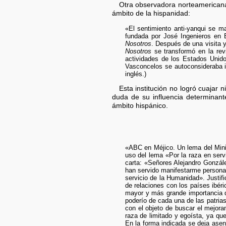
Otra observadora norteamericana,
ámbito de la hispanidad:
«El sentimiento anti-yanqui se m
fundada por José Ingenieros en B
Nosotros
. Después de una visita 
Nosotros
se transformó en la re
actividades de los Estados Unid
Vasconcelos se autoconsideraba i
inglés.)
Esta institución no logró cuajar
duda de su influencia determinant
ámbito hispánico.
«ABC en Méjico. Un lema del Min
uso del lema «Por la raza en serv
carta: «Señores Alejandro Gonzá
han servido manifestarme personal
servicio de la Humanidad». Justif
de relaciones con los países ibéri
mayor y más grande importancia qu
poderío de cada una de las patrias
con el objeto de buscar el mejora
raza de limitado y egoísta, ya qu
En la forma indicada se deja asen