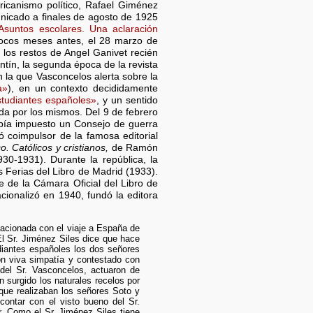
ricanismo político, Rafael Giménez
unicado a finales de agosto de 1925
Asuntos escolares. Una aclaración
pocos meses antes, el 28 marzo de
 los restos de Angel Ganivet recién
tín, la segunda época de la revista
n la que Vasconcelos alerta sobre la
a»
), en un contexto decididamente
studiantes españoles»
, y un sentido
da por los mismos. Del 9 de febrero
abía impuesto un Consejo de guerra
ó coimpulsor de la famosa editorial
o. Católicos y cristianos,
de Ramón
30-1931). Durante la república, la
as Ferias del Libro de Madrid (1933).
e de la Cámara Oficial del Libro de
cionalizó en 1940, fundó la editora
lacionada con el viaje a España de
El Sr. Jiménez Siles dice que hace
iantes españoles los dos señores
on viva simpatía y contestado con
 del Sr. Vasconcelos, actuaron de
 surgido los naturales recelos por
 que realizaban los señores Soto y
ontar con el visto bueno del Sr.
r. Como el Sr. Jiménez Siles tiene