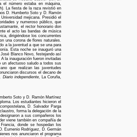
ya el número estaba en máquina,
). La fiesta de la raza revistió en
icanos D. Humberto Soto y D. Ramón
 Universidad mejicana. Presidió el
utoridades y numeroso público, que
ustamante, el rector honorario don
ante el acto las bandas de música
ca, dirigiéndose los concurrentes
on una corona de flores naturales.
do a la juventud a que se una para
efonía. Esta noche se inauguró una
n José Blanco Novo, festejando así
 A la inauguración fueron invitadas
o un afectuoso saludo a todos sus
ano que realizan las juventudes
onunciaron discursos el decano de
. Diario independiente,
La Coruña,
 Humberto Soto y D. Ramón Martínez
loma. Los estudiantes hicieron el
d compostelana, D. Salvador Parga
laustro, forma la delegación de la
s designaron a sus compañeros los
ander viene también en compañía de
e Francia, donde se hospedan los
to D. Eumenio Rodríguez, D. Germán
ienes nos anunciaron el programa