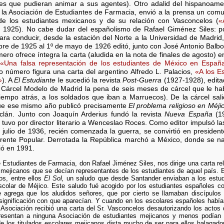
res que pudieran animar a sus agentes). Otro adalid del hispanoame
 la Asociación de Estudiantes de Farmacia, envió a la prensa un com
de los estudiantes mexicanos y de su relación con Vasconcelos (
«
 1925). No cabe dudar del españolismo de Rafael Giménez Siles: 
a conducir, desde la estación del Norte a la Universidad de Madrid,
bre de 1925 al 1º de mayo de 1926 editó, junto con José Antonio Balbon
ro ofrece íntegra la carta (aludida en la nota de finales de agosto) e
«Una falsa representación de los estudiantes de México en Españ
 número figura una carta del argentino Alfredo L. Palacios,
«A los E
»
). A
El Estudiante
le sucedió la revista
Post-Guerra
(1927-1928), edita
la Cárcel Modelo de Madrid la pena de seis meses de cárcel que le h
tiempo atrás, a los soldados que iban a Marruecos). De la cárcel sali
que ese mismo año publicó precisamente
El problema religioso en Méjic
nclán. Junto con Joaquín Arderius fundó la revista
Nueva España
(19
s, tuvo por director literario a Wenceslao Roces. Como editor impulsó l
n julio de 1936, recién comenzada la guerra, se convirtió en president
Frente Popular. Derrotada la República marchó a México, donde se na
ió en 1991.
e Estudiantes de Farmacia, don Rafael Jiménez Siles, nos dirige una carta re
 mejicanos que se decían representantes de los estudiantes de aquel país. 
os, entre ellos
El Sol,
un saludo que desde Santander enviaban a los estud
scolar de Méjico. Este saludo fué acogido por los estudiantes españoles c
 agrega que los aludidos señores, que por cierto se llamaban discípulos
significación con que aparecían. Y cuando en los escolares españoles habían
 Asociación recibió una carta del Sr. Vasconcelos desautorizando los actos
presentan a ninguna Asociación de estudiantes mejicanos y menos podían c
e los titulados escolares mejicanos dista mucho de ser para ellos halagado