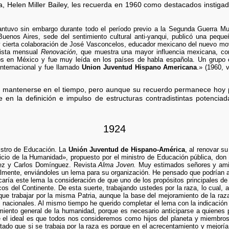
 Helen Miller Bailey, les recuerda en 1960 como destacados instigado
antuvo sin embargo durante todo el período previo a la Segunda Guerra M
uenos Aires, sede del sentimiento cultural anti-yanqui, publicó una peque
y cierta colaboración de José Vasconcelos, educador mexicano del nuevo mov
vista mensual
Renovación
, que muestra una mayor influencia mexicana, cont
os en México y fue muy leída en los países de habla española. Un grupo e
nternacional y fue llamado
Union Juventud Hispano Americana
.» (1960, 
 ni mantenerse en el tiempo, pero aunque su recuerdo permanece hoy 
e en la definición e impulso de estructuras contradistintas potencia
1924
istro de Educación. La
Unión Juventud de Hispano-América
, al renovar su
icio de la Humanidad», propuesto por el ministro de Educación pública, don
lez y Carlos Domínguez. Revista
Alma Joven.
Muy estimados señores y ami
mente, enviándoles un lema para su organización. He pensado que podrían ad
icaría este lema la consideración de que uno de los propósitos principales d
cos del Continente. De esta suerte, trabajando ustedes por la raza, lo cual, a
e trabajar por la misma Patria, aunque la base del mejoramiento de la raz
 nacionales. Al mismo tiempo he querido completar el lema con la indicación 
miento general de la humanidad, porque es necesario anticiparse a quienes
e el ideal es que todos nos consideremos como hijos del planeta y miembros
tado que si se trabaja por la raza es porque en el acrecentamiento y mejorí