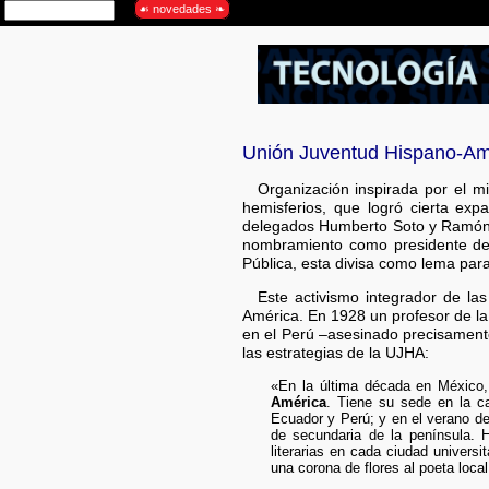
Unión Juventud Hispano-Am
Organización inspirada por el m
hemisferios, que logró cierta ex
delegados Humberto Soto y Ramón Ma
nombramiento como presidente de h
Pública, esta divisa como lema para
Este activismo integrador de la
América. En 1928 un profesor de la 
en el Perú –asesinado precisamente
las estrategias de la UJHA:
«En la última década en México, 
América
. Tiene su sede en la c
Ecuador y Perú; y en el verano d
de secundaria de la península. 
literarias en cada ciudad univers
una corona de flores al poeta local