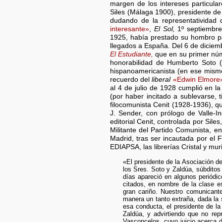
margen de los intereses particula
Siles (Málaga 1900), presidente de
dudando de la representatividad 
interesante»
,
El Sol,
1º septiembre
1925, había prestado su hombro par
llegados a España. Del 6 de diciem
El Estudiante,
que en su primer núme
honorabilidad de Humberto Soto (
hispanoamericanista (en ese mismo
recuerdo del
liberal
«Edwin Elmore
al 4 de julio de 1928 cumplió en 
(por haber incitado a sublevarse, 
filocomunista Cenit (1928-1936), 
J. Sender, con prólogo de Valle-I
editorial Cenit, controlada por Sile
Militante del Partido Comunista, e
Madrid, tras ser incautada por el 
EDIAPSA, las librerías Cristal y mur
«El presidente de la Asociación d
los Sres. Soto y Zaldúa, súbditos
días apareció en algunos periódic
citados, en nombre de la clase e
gran cariño. Nuestro comunicante
manera un tanto extraña, dada la 
esa conducta, el presidente de la
Zaldúa, y advirtiendo que no re
Vasconcelos, cuyo juicio acerca d