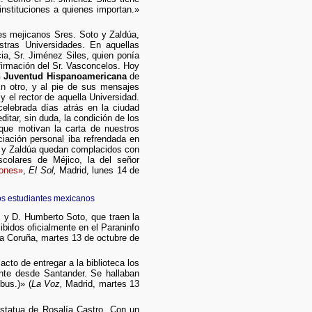
instituciones a quienes importan.»
tes mejicanos Sres. Soto y Zaldúa,
tras Universidades. En aquellas
ia, Sr. Jiménez Siles, quien ponía
afirmación del Sr. Vasconcelos. Hoy
 Juventud Hispanoamericana
de
En otro, y al pie de sus mensajes
y el rector de aquella Universidad.
elebrada días atrás en la ciudad
tar, sin duda, la condición de los
que motivan la carta de nuestros
iación personal iba refrendada en
to y Zaldúa quedan complacidos con
colares de Méjico, la del señor
iones»
,
El Sol,
Madrid, lunes 14 de
os estudiantes mexicanos
 y D. Humberto Soto, que traen la
bidos oficialmente en el Paraninfo
a Coruña, martes 13 de octubre de
acto de entregar a la biblioteca los
ente desde Santander. Se hallaban
bus.)» (
La Voz,
Madrid, martes 13
 estatua de Rosalía Castro. Con un