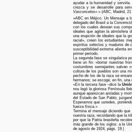
ayudar a la humanidad y servirla
crezca y se desarrolle para serv
Vasconcelos»
.» (
ABC,
Madrid, 21 
«ABC en Méjico. Un Mensaje a lo
delegado del Brasil a la Convenci
con los cuales desean sus compañe
ideales que agitan la atmósfera
una erupción de ideales que la gr
racial», creen los estudiantes me
espíritus selectos y maduros de 
susceptibilidad extrema alienta e
primer período.
La segunda fase se singulariza po
tiene un fin: «borrar nuestras fr
costumbres semejantes salvan con
cultura de los pueblos son una mi
pecho de los de la raza se ensan
hermanos; se escoge, en fin, una r
«En la tercera fase –dice la
Unió
nos legó la gloriosa Península Ib
aunque aparezcan aisladas y mome
del Estado de San Pablo; juzgando
Esperamos que ustedes, poniéndose
fuerza física.»
Termina el mensaje diciendo que p
nuestra raza, recordando que la t
por que la Patria brasileña recob
más grande de los siglos: a la Uni
de agosto de 1924, págs. 19.)