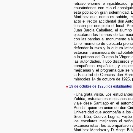
retraso enorme e injustificado
causándonos con ello el consiguien
esta población gran solemnidad. L
Martínez que, como es sabido, tra
acto el rector accidental don Ant
llenaba por completo el local. Pr
Juan Barcia Caballero, el alumno
ejecutaron los himnos de las nac
con las bandas al monumento a la 
En el momento de colocarla pronun
defender la raza y la cultura lat
estación transmisora de radiotele
a la patrona del Cuerpo la Virgen 
las autoridades. Hubo discursos 
compañeros españoles, y especi
mejicanas y el programa que se h
la Facultad de Ciencias don Mari
miércoles 14 de octubre de 1925, p
★
19 de octubre de 1925: los estudiantes
«Una grata visita. Los estudiante
Zaldúa, estudiantes mejicanos qu
viaje dese Santiago en el automó
Pondal, quien en unión de don Cir
Universidad que acompaña a los e
Sres. Búa, Cuervo, Lugrís, Feijóo
los escolares mejicanos el seño
excursionistas, les acompañaron a
Martínez Mendoza y D. Angel Blá