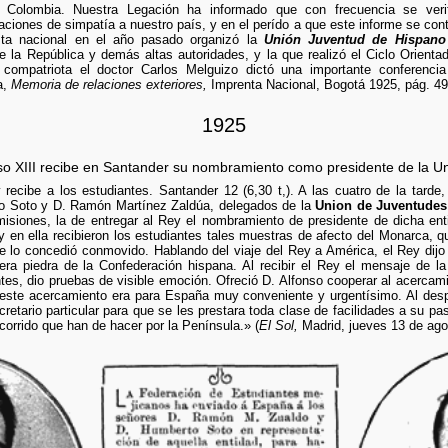
a Colombia. Nuestra Legación ha informado que con frecuencia se veri
ciones de simpatía a nuestro país, y en el perído a que este informe se contr
sta nacional en el año pasado organizó la
Unión Juventud de Hispano
 la República y demás altas autoridades, y la que realizó el Ciclo Orientad
 compatriota el doctor Carlos Melguizo dictó una importante conferencia
a,
Memoria de relaciones exteriores,
Imprenta Nacional, Bogotá 1925, pág. 49
1925
nso XIII recibe en Santander su nombramiento como presidente de la 
recibe a los estudiantes. Santander 12 (6,30 t,). A las cuatro de la tarde,
to Soto y D. Ramón Martínez Zaldúa, delegados de la
Union de Juventudes
misiones, la de entregar al Rey el nombramiento de presidente de dicha ent
y en ella recibieron los estudiantes tales muestras de afecto del Monarca, q
 lo concedió conmovido. Hablando del viaje del Rey a América, el Rey dijo q
era piedra de la Confederación hispana. Al recibir el Rey el mensaje de la
tes, dio pruebas de visible emoción. Ofreció D. Alfonso cooperar al acercamie
 este acercamiento era para España muy conveniente y urgentísimo. Al despe
cretario particular para que se les prestara toda clase de facilidades a su p
ecorrido que han de hacer por la Península.» (
El Sol,
Madrid, jueves 13 de agos