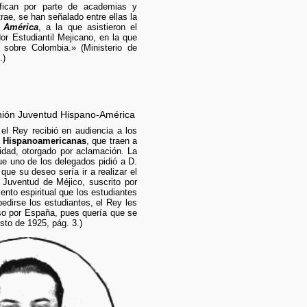
fican por parte de academias y
ae, se han señalado entre ellas la
 América
, a la que asistieron el
or Estudiantil Mejicano, en la que
 sobre Colombia.» (Ministerio de
.)
Unión Juventud Hispano-América
 el Rey recibió en audiencia a los
 Hispanoamericanas
, que traen a
idad, otorgado por aclamación. La
ue uno de los delegados pidió a D.
ue su deseo sería ir a realizar el
 Juventud de Méjico, suscrito por
nto espiritual que los estudiantes
dirse los estudiantes, el Rey les
aso por España, pues quería que se
to de 1925, pág. 3.)