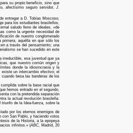
ara su propio beneficio, sino que
to, afectísimo seguro servidor,
J.
e entregar a D. Tobías Moscoso,
e para los estudiantes brasileños,
ernal saludo lleno de ideales, «de
ñas como la urgente necesidad de
nificación de nuestro conglomerado
a primera, aquélla en que sólo los
cen a través del pensamiento; una
perialismo se han sucedido en este
 irreductible, esa juventud que ya
ógicas, que nuestro común origen y
mites donde la idiosincrasia y la
existe un intercambio efectivo; el
y cuando besa las banderas de los
, cumplida sobre la base racial que
e que hemos entrado en el segundo,
enta con la pretendida separación
ra la actual revolución brasileña.
riunfo de la Idea-fuerza, sobre la
estado por los eternos enemigos de
lo con San Pablo, y haciendo votos
tesis de la Historia, a la epopeya
cios infinitos.» (
ABC,
Madrid, 20