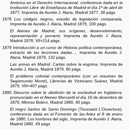
América en el Derecho Internacional, conferencia dada en la
Institución Libre de Enseñanza de Madrid el día 1º de abril de
1877,
Imprenta de Aurelio J. Alaria, Madrid 1877, 38 págs.
1878
Los códigos negros, estudio de legislación comparada,
Imprenta de Aurelio J. Alaria, Madrid 1879, 100 págs.
El Ateneo de Madrid, sus orígenes, desenvolvimiento,
representación y porvenir,
Imprenta de Aurelio J. Alaria,
Madrid 1878, VII+214 págs.
1879
Introducción a un curso de Historia política contemporánea,
extracto de las lecciones dadas…,
Imprenta de Aurelio J.
Alaria, Madrid 1879, 132 págs.
Las armas en Madrid. Cartas sobre la esgrima
, Imprenta de
Aurelio J. Alaria, Madrid 1879, 80 págs.
El problema colonial contemporáneo
(con un resumen de
Segismundo Moret), Librerías de Victoriano Suárez, Madrid
1879, VIII+407 págs.
1880
Discurso sobre la abolición de la esclavitud en Inglaterra,
pronunciado en el Ateneo Mercantil el día 19 de diciembre de
1879,
Alfonso Bolero, Madrid 1880, 40 págs.
El negro Santos de Santo Domingo (Toussaint L’Ouverture),
conferencia dada en el Fomento de las Artes el 8 de enero
de 1880,
Los hombres del siglo, Imprenta de Aurelio J. Alaria,
Madrid 1880, 49 págs.