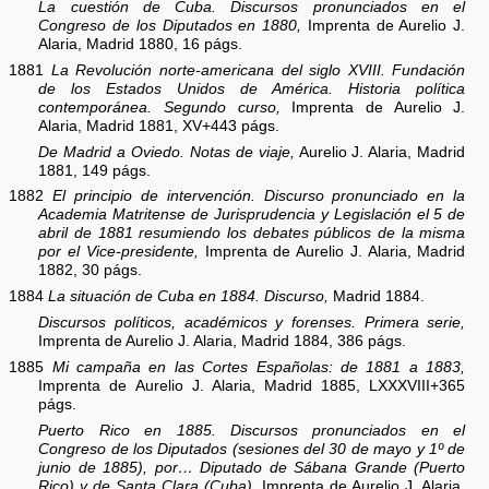
La cuestión de Cuba. Discursos pronunciados en el
Congreso de los Diputados en 1880,
Imprenta de Aurelio J.
Alaria, Madrid 1880, 16 págs.
1881
La Revolución norte-americana del siglo XVIII. Fundación
de los Estados Unidos de América. Historia política
contemporánea. Segundo curso,
Imprenta de Aurelio J.
Alaria, Madrid 1881, XV+443 págs.
De Madrid a Oviedo. Notas de viaje,
Aurelio J. Alaria, Madrid
1881, 149 págs.
1882
El principio de intervención. Discurso pronunciado en la
Academia Matritense de Jurisprudencia y Legislación el 5 de
abril de 1881 resumiendo los debates públicos de la misma
por el Vice-presidente,
Imprenta de Aurelio J. Alaria, Madrid
1882, 30 págs.
1884
La situación de Cuba en 1884. Discurso,
Madrid 1884.
Discursos políticos, académicos y forenses. Primera serie,
Imprenta de Aurelio J. Alaria, Madrid 1884, 386 págs.
1885
Mi campaña en las Cortes Españolas: de 1881 a 1883,
Imprenta de Aurelio J. Alaria, Madrid 1885, LXXXVIII+365
págs.
Puerto Rico en 1885. Discursos pronunciados en el
Congreso de los Diputados (sesiones del 30 de mayo y 1º de
junio de 1885), por… Diputado de Sábana Grande (Puerto
Rico) y de Santa Clara (Cuba),
Imprenta de Aurelio J. Alaria,