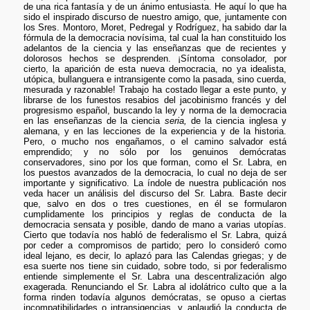
de una rica fantasía y de un ánimo entusiasta. He aquí lo que ha
sido el inspirado discurso de nuestro amigo, que, juntamente con
los Sres. Montoro, Moret, Pedregal y Rodríguez, ha sabido dar la
fórmula de la democracia novísima, tal cual la han constituido los
adelantos de la ciencia y las enseñanzas que de recientes y
dolorosos hechos se desprenden. ¡Síntoma consolador, por
cierto, la aparición de esta nueva democracia, no ya idealista,
utópica, bullanguera e intransigente como la pasada, sino cuerda,
mesurada y razonable! Trabajo ha costado llegar a este punto, y
librarse de los funestos resabios del jacobinismo francés y del
progresismo español, buscando la ley y norma de la democracia
en las enseñanzas de la ciencia
seria,
de la ciencia inglesa y
alemana, y en las lecciones de la experiencia y de la historia.
Pero, o mucho nos engañamos, o el camino salvador está
emprendido; y no sólo por los genuinos demócratas
conservadores, sino por los que forman, como el Sr. Labra, en
los puestos avanzados de la democracia, lo cual no deja de ser
importante y significativo. La índole de nuestra publicación nos
veda hacer un análisis del discurso del Sr. Labra. Baste decir
que, salvo en dos o tres cuestiones, en él se formularon
cumplidamente los principios y reglas de conducta de la
democracia sensata y posible, dando de mano a varias utopías.
Cierto que todavía nos habló de federalismo el Sr. Labra, quizá
por ceder a compromisos de partido; pero lo consideró como
ideal lejano, es decir, lo aplazó para las Calendas griegas; y de
esa suerte nos tiene sin cuidado, sobre todo, si por federalismo
entiende simplemente el Sr. Labra una descentralización algo
exagerada. Renunciando el Sr. Labra al idolátrico culto que a la
forma rinden todavía algunos demócratas, se opuso a ciertas
incompatibilidades o intransigencias, y aplaudió la conducta de