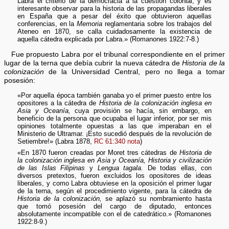
Labra el criterio de la democracia a la cuestión colonial, y es
interesante observar para la historia de las propagandas liberales
en España que a pesar del éxito que obtuvieron aquellas
conferencias, en la
Memoria
reglamentaria sobre los trabajos del
Ateneo en 1870, se calla cuidadosamente la existencia de
aquella cátedra explicada por Labra.» (Romanones 1922:7-8.)
Fue propuesto Labra por el tribunal correspondiente en el primer
lugar de la terna que debía cubrir la nueva cátedra de
Historia de la
colonización
de la Universidad Central, pero no llega a tomar
posesión:
«Por aquella época también ganaba yo el primer puesto entre los
opositores a la cátedra de
Historia de la colonización inglesa en
Asia y Oceanía,
cuya provisión se hacía, sin embargo, en
beneficio de la persona que ocupaba el lugar inferior, por ser mis
opiniones totalmente opuestas a las que imperaban en el
Ministerio de Ultramar. ¡Esto sucedió después de la revolución de
Setiembre!» (Labra 1878,
RC 61:340 nota
)
«En 1870 fueron creadas por Moret tres cátedras de
Historia de
la colonización inglesa en Asia y Oceanía, Historia y civilización
de las Islas Filipinas
y
Lengua tagala.
De todas ellas, con
diversos pretextos, fueron excluidos los opositores de ideas
liberales, y como Labra obtuviese en la oposición el primer lugar
de la terna, según el procedimiento vigente, para la cátedra de
Historia de la colonización,
se aplazó su nombramiento hasta
que tomó posesión del cargo de diputado, entonces
absolutamente incompatible con el de catedrático.» (Romanones
1922:8-9.)