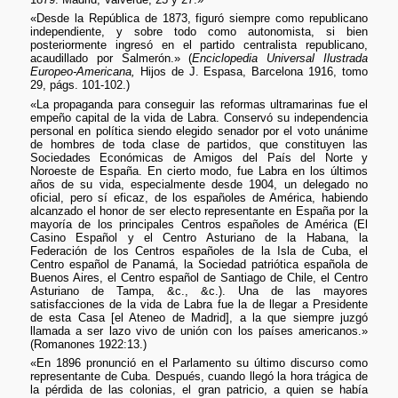
«Desde la República de 1873, figuró siempre como republicano
independiente, y sobre todo como autonomista, si bien
posteriormente ingresó en el partido centralista republicano,
acaudillado por Salmerón.» (
Enciclopedia Universal Ilustrada
Europeo-Americana,
Hijos de J. Espasa, Barcelona 1916, tomo
29, págs. 101-102.)
«La propaganda para conseguir las reformas ultramarinas fue el
empeño capital de la vida de Labra. Conservó su independencia
personal en política siendo elegido senador por el voto unánime
de hombres de toda clase de partidos, que constituyen las
Sociedades Económicas de Amigos del País del Norte y
Noroeste de España. En cierto modo, fue Labra en los últimos
años de su vida, especialmente desde 1904, un delegado no
oficial, pero sí eficaz, de los españoles de América, habiendo
alcanzado el honor de ser electo representante en España por la
mayoría de los principales Centros españoles de América (El
Casino Español y el Centro Asturiano de la Habana, la
Federación de los Centros españoles de la Isla de Cuba, el
Centro español de Panamá, la Sociedad patriótica española de
Buenos Aires, el Centro español de Santiago de Chile, el Centro
Asturiano de Tampa, &c., &c.). Una de las mayores
satisfacciones de la vida de Labra fue la de llegar a Presidente
de esta Casa [el Ateneo de Madrid], a la que siempre juzgó
llamada a ser lazo vivo de unión con los países americanos.»
(Romanones 1922:13.)
«En 1896 pronunció en el Parlamento su último discurso como
representante de Cuba. Después, cuando llegó la hora trágica de
la pérdida de las colonias, el gran patricio, a quien se había