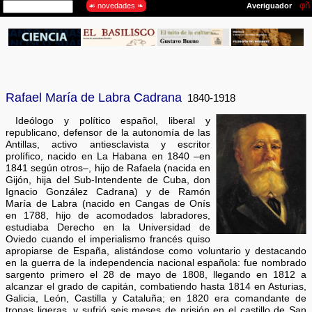
Rafael María de Labra Cadrana
1840-1918
Ideólogo y político español, liberal y
republicano, defensor de la autonomía de las
Antillas, activo antiesclavista y escritor
prolífico, nacido en La Habana en 1840 –en
1841 según otros–, hijo de Rafaela (nacida en
Gijón, hija del Sub-Intendente de Cuba, don
Ignacio González Cadrana) y de Ramón
María de Labra (nacido en Cangas de Onís
en 1788, hijo de acomodados labradores,
estudiaba Derecho en la Universidad de
Oviedo cuando el imperialismo francés quiso
apropiarse de España, alistándose como voluntario y destacando
en la guerra de la independencia nacional española: fue nombrado
sargento primero el 28 de mayo de 1808, llegando en 1812 a
alcanzar el grado de capitán, combatiendo hasta 1814 en Asturias,
Galicia, León, Castilla y Cataluña; en 1820 era comandante de
tropas ligeras, y sufrió seis meses de prisión en el castillo de San