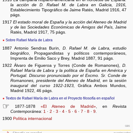
la acción de D. Rafael M. de Labra en Galicia, 1916,
Establecimiento Tipográfico de Jaime Ratés, Madrid 1916, 47
págs.
1917
El estado moral de España y la acción del Ateneo de Madrid
y de las Sociedades Económicas de Amigos del País,
Jaime
Ratés, Madrid 1917, 75 págs.
★
Sobre Rafael María de Labra
1887 Antonio Sendras Burin,
D. Rafael M. de Labra, estudio
biográfico
, Propagandistas y políticos contemporáneos,
Imprenta de Emilio Saco y Brey, Madrid 1887, 91 págs.
1922 Álvaro de Figueroa y Torres (Conde de Romanones),
D.
Rafael María de Labra y la política de España en América y
Portugal. Discurso pronunciado por el Excmo. Sr. Conde de
Romanones, presidente del Ateneo de Madrid, en la sesión
inaugural del curso 1922-1923,
Gráfica Ambos Mundos,
Madrid 1922, 46 págs.
★
Textos de Rafael María de Labra en el Proyecto filosofía en español
☞
1877-1878
«El Ateneo de Madrid»
, en
Revista
Contemporánea
:
1
·
2
·
3
·
4
·
5
·
6
·
7
·
8
·
9
.
1900
Política internacional
gbs
Filosofía en español
averiguador