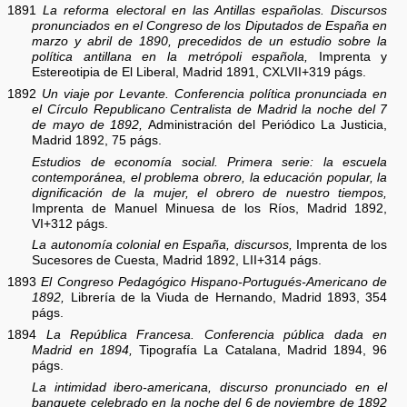
1891
La reforma electoral en las Antillas españolas. Discursos
pronunciados en el Congreso de los Diputados de España en
marzo y abril de 1890, precedidos de un estudio sobre la
política antillana en la metrópoli española,
Imprenta y
Estereotipia de El Liberal, Madrid 1891, CXLVII+319 págs.
1892
Un viaje por Levante. Conferencia política pronunciada en
el Círculo Republicano Centralista de Madrid la noche del 7
de mayo de 1892,
Administración del Periódico La Justicia,
Madrid 1892, 75 págs.
Estudios de economía social. Primera serie: la escuela
contemporánea, el problema obrero, la educación popular, la
dignificación de la mujer, el obrero de nuestro tiempos,
Imprenta de Manuel Minuesa de los Ríos, Madrid 1892,
VI+312 págs.
La autonomía colonial en España, discursos,
Imprenta de los
Sucesores de Cuesta, Madrid 1892, LII+314 págs.
1893
El Congreso Pedagógico Hispano-Portugués-Americano de
1892,
Librería de la Viuda de Hernando, Madrid 1893, 354
págs.
1894
La República Francesa. Conferencia pública dada en
Madrid en 1894,
Tipografía La Catalana, Madrid 1894, 96
págs.
La intimidad ibero-americana, discurso pronunciado en el
banquete celebrado en la noche del 6 de noviembre de 1892