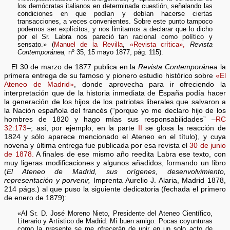
los demócratas italianos en determinada cuestión, señalando las
condiciones en que podían y debían hacerse ciertas
transacciones, a veces convenientes. Sobre este punto tampoco
podemos ser explícitos, y nos limitamos a declarar que lo dicho
por el Sr. Labra nos pareció tan racional como político y
sensato.» (
Manuel de la Revilla
,
«Revista crítica»,
Revista
Contemporánea,
nº 35, 15 mayo 1877, pág. 115).
El 30 de marzo de 1877 publica en la
Revista Contemporánea
la
primera entrega de su famoso y pionero estudio histórico sobre
«El
Ateneo de Madrid»
, donde aprovecha para ir ofreciendo la
interpretación que de la historia inmediata de España podía hacer
la generación de los hijos de los patriotas liberales que salvaron a
la Nación española del francés (“porque yo me declaro hijo de los
hombres de 1820 y hago mías sus responsabilidades” –
RC
32:173
–; así, por ejemplo, en la parte
II
se glosa la reacción de
1824 y sólo aparece mencionado el Ateneo en el título), y cuya
novena y última entrega fue publicada por esa revista el
30 de junio
de 1878.
A finales de ese mismo año reedita Labra ese texto, con
muy ligeras modificaciones y algunos añadidos, formando un libro
(
El Ateneo de Madrid, sus orígenes, desenvolvimiento,
representación y porvenir,
Imprenta Aurelio J. Alaria, Madrid 1878,
214 págs.) al que puso la siguiente dedicatoria (fechada el primero
de enero de 1879):
«Al Sr. D. José Moreno Nieto, Presidente del Ateneo Científico,
Literario y Artístico de Madrid. Mi buen amigo: Pocas coyunturas
como la presente se me ofrecerán de unir en un solo acto de