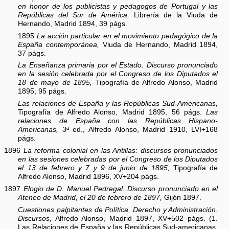
en honor de los publicistas y pedagogos de Portugal y las
Repúblicas del Sur de América,
Librería de la Viuda de
Hernando, Madrid 1894, 39 págs.
1895
La acción particular en el movimiento pedagógico de la
España contemporánea,
Viuda de Hernando, Madrid 1894,
37 págs.
La Enseñanza primaria por el Estado. Discurso pronunciado
en la sesión celebrada por el Congreso de los Diputados el
18 de mayo de 1895,
Tipografía de Alfredo Alonso, Madrid
1895, 95 págs.
Las relaciones de España y las Repúblicas Sud-Americanas,
Tipografía de Alfredo Alonso, Madrid 1895, 56 págs.
Las
relaciones de España con las Repúblicas Hispano-
Americanas,
3ª ed., Alfredo Alonso, Madrid 1910, LVI+168
págs.
1896
La reforma colonial en las Antillas: discursos pronunciados
en las sesiones celebradas por el Congreso de los Diputados
el 13 de febrero y 7 y 9 de junio de 1895,
Tipografía de
Alfredo Alonso, Madrid 1896, XV+204 págs.
1897
Elogio de D. Manuel Pedregal. Discurso pronunciado en el
Ateneo de Madrid, el 20 de febrero de 1897,
Gijón 1897.
Cuestiones palpitantes de Política, Derecho y Administración.
Discursos,
Alfredo Alonso, Madrid 1897, XV+502 págs. (1.
Las Relaciones de España y las Repúblicas Sud-americanas.