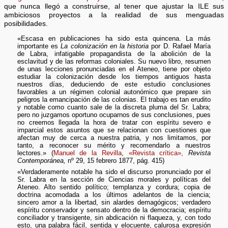
que nunca llegó a construirse, al tener que ajustar la ILE sus
ambiciosos proyectos a la realidad de sus menguadas
posibilidades.
«Escasa en publicaciones ha sido esta quincena. La más
importante es
La colonización en la historia
por D. Rafael María
de Labra, infatigable propagandista de la abolición de la
esclavitud y de las reformas coloniales. Su nuevo libro, resumen
de unas lecciones pronunciadas en el Ateneo, tiene por objeto
estudiar la colonización desde los tiempos antiguos hasta
nuestros días, deduciendo de este estudio conclusiones
favorables a un régimen colonial autonómico que prepare sin
peligros la emancipación de las colonias. El trabajo es tan erudito
y notable como cuanto sale de la discreta pluma del Sr. Labra;
pero no juzgamos oportuno ocuparnos de sus conclusiones, pues
no creemos llegada la hora de tratar con espíritu severo e
imparcial estos asuntos que se relacionan con cuestiones que
afectan muy de cerca a nuestra patria, y nos limitamos, por
tanto, a reconocer su mérito y recomendarlo a nuestros
lectores.» (
Manuel de la Revilla
,
«Revista crítica»,
Revista
Contemporánea,
nº 29, 15 febrero 1877, pág. 415)
«Verdaderamente notable ha sido el discurso pronunciado por el
Sr. Labra en la sección de Ciencias morales y políticas del
Ateneo. Alto sentido político; templanza y cordura; copia de
doctrina acomodada a los últimos adelantos de la ciencia;
sincero amor a la libertad, sin alardes demagógicos; verdadero
espíritu conservador y sensato dentro de la democracia; espíritu
conciliador y transigente, sin abdicación ni flaqueza, y, con todo
esto, una palabra fácil, sentida y elocuente, calurosa expresión