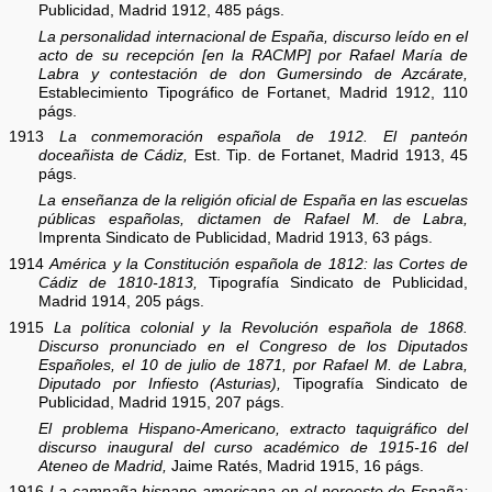
Publicidad, Madrid 1912, 485 págs.
La personalidad internacional de España, discurso leído en el
acto de su recepción [en la RACMP] por Rafael María de
Labra y contestación de don Gumersindo de Azcárate,
Establecimiento Tipográfico de Fortanet, Madrid 1912, 110
págs.
1913
La conmemoración española de 1912. El panteón
doceañista de Cádiz,
Est. Tip. de Fortanet, Madrid 1913, 45
págs.
La enseñanza de la religión oficial de España en las escuelas
públicas españolas, dictamen de Rafael M. de Labra,
Imprenta Sindicato de Publicidad, Madrid 1913, 63 págs.
1914
América y la Constitución española de 1812: las Cortes de
Cádiz de 1810-1813,
Tipografía Sindicato de Publicidad,
Madrid 1914, 205 págs.
1915
La política colonial y la Revolución española de 1868.
Discurso pronunciado en el Congreso de los Diputados
Españoles, el 10 de julio de 1871, por Rafael M. de Labra,
Diputado por Infiesto (Asturias),
Tipografía Sindicato de
Publicidad, Madrid 1915, 207 págs.
El problema Hispano-Americano, extracto taquigráfico del
discurso inaugural del curso académico de 1915-16 del
Ateneo de Madrid,
Jaime Ratés, Madrid 1915, 16 págs.
1916
La campaña hispano-americana en el noroeste de España: