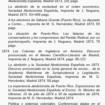
Abolicionista Española, Madrid 1873, 101 págs.
La abolición de la esclavitud en el orden económico,
Sociedad Abolicionista Española, Imprenta de J. Noguera,
Madrid 1873. XX+458 págs.
A los electores de Sábana Grande (Puerto Rico), su diputado
a Cortes…,
Imprenta de M. G. Hernández, Madrid 1873, 59
págs.
La situación de Puerto-Rico. Las falacias de los
conservadores y los compromisos del Partido Radical, por un
puertorriqueño,
Imprenta de J. Noguera, Madrid 1873, 79
págs.
1874
Las Colonias de Inglaterra en América. Discurso
pronunciado en el Ateneo Científico-Literario de Madrid,
Imprenta de J. Noguera, Madrid 1874, págs. 85-121.
La abolición y la Sociedad Abolicionista Española en 1873.
Discurso pronunciado en la Junta general de socios… de la
Academia Matritense de Jurisprudencia y Legislación,
Sociedad Abolicionista Española, Imprenta de M. G.
Hernández, Madrid 1874, 58 págs.
La experiencia abolicionista de Puerto Rico. Exposiciones de
la Sociedad Abolicionista Española al Excmo. Sr. Ministro de
Ultramar, 15 de julio de 1874 a 30 de septiembre de 1874,
Imprenta de M. G. Hernández, Madrid 1874.
Política y sistemas coloniales. Conferencias dadas en el