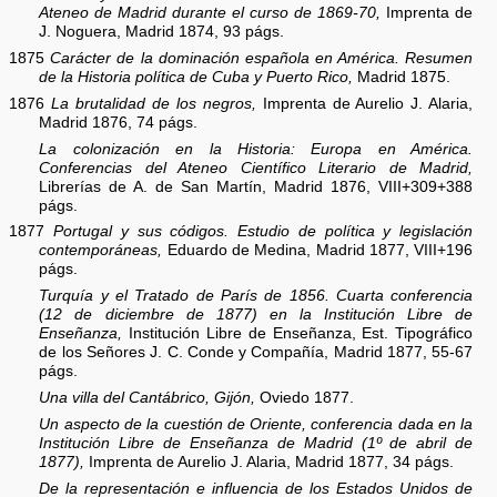
Ateneo de Madrid durante el curso de 1869-70,
Imprenta de
J. Noguera, Madrid 1874, 93 págs.
1875
Carácter de la dominación española en América. Resumen
de la Historia política de Cuba y Puerto Rico,
Madrid 1875.
1876
La brutalidad de los negros,
Imprenta de Aurelio J. Alaria,
Madrid 1876, 74 págs.
La colonización en la Historia: Europa en América.
Conferencias del Ateneo Científico Literario de Madrid,
Librerías de A. de San Martín, Madrid 1876, VIII+309+388
págs.
1877
Portugal y sus códigos. Estudio de política y legislación
contemporáneas,
Eduardo de Medina, Madrid 1877, VIII+196
págs.
Turquía y el Tratado de París de 1856. Cuarta conferencia
(12 de diciembre de 1877) en la Institución Libre de
Enseñanza,
Institución Libre de Enseñanza, Est. Tipográfico
de los Señores J. C. Conde y Compañía, Madrid 1877, 55-67
págs.
Una villa del Cantábrico, Gijón,
Oviedo 1877.
Un aspecto de la cuestión de Oriente, conferencia dada en la
Institución Libre de Enseñanza de Madrid (1º de abril de
1877),
Imprenta de Aurelio J. Alaria, Madrid 1877, 34 págs.
De la representación e influencia de los Estados Unidos de