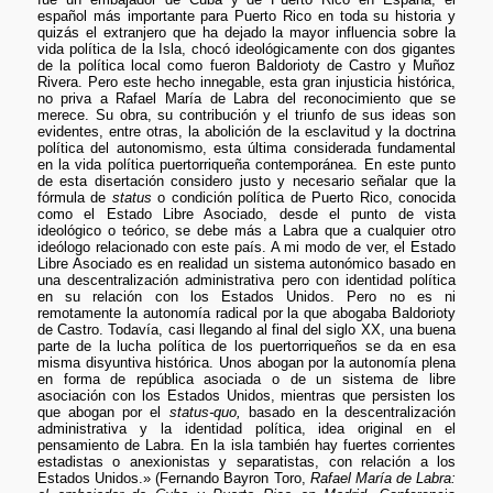
español más importante para Puerto Rico en toda su historia y
quizás el extranjero que ha dejado la mayor influencia sobre la
vida política de la Isla, chocó ideológicamente con dos gigantes
de la política local como fueron Baldorioty de Castro y Muñoz
Rivera. Pero este hecho innegable, esta gran injusticia histórica,
no priva a Rafael María de Labra del reconocimiento que se
merece. Su obra, su contribución y el triunfo de sus ideas son
evidentes, entre otras, la abolición de la esclavitud y la doctrina
política del autonomismo, esta última considerada fundamental
en la vida política puertorriqueña contemporánea. En este punto
de esta disertación considero justo y necesario señalar que la
fórmula de
status
o condición política de Puerto Rico, conocida
como el Estado Libre Asociado, desde el punto de vista
ideológico o teórico, se debe más a Labra que a cualquier otro
ideólogo relacionado con este país. A mi modo de ver, el Estado
Libre Asociado es en realidad un sistema autonómico basado en
una descentralización administrativa pero con identidad política
en su relación con los Estados Unidos. Pero no es ni
remotamente la autonomía radical por la que abogaba Baldorioty
de Castro. Todavía, casi llegando al final del siglo XX, una buena
parte de la lucha política de los puertorriqueños se da en esa
misma disyuntiva histórica. Unos abogan por la autonomía plena
en forma de república asociada o de un sistema de libre
asociación con los Estados Unidos, mientras que persisten los
que abogan por el
status-quo,
basado en la descentralización
administrativa y la identidad política, idea original en el
pensamiento de Labra. En la isla también hay fuertes corrientes
estadistas o anexionistas y separatistas, con relación a los
Estados Unidos.» (Fernando Bayron Toro,
Rafael María de Labra: