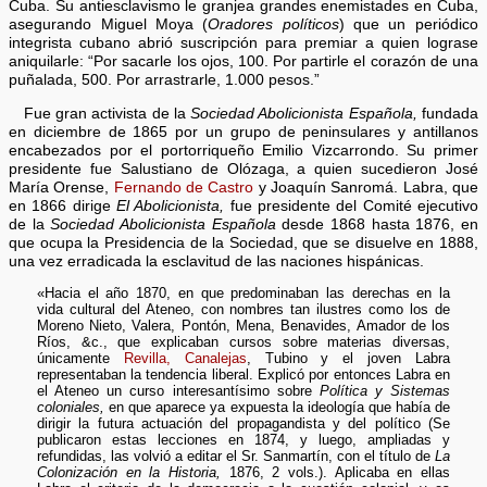
Cuba. Su antiesclavismo le granjea grandes enemistades en Cuba,
asegurando Miguel Moya (
Oradores políticos
) que un periódico
integrista cubano abrió suscripción para premiar a quien lograse
aniquilarle: “Por sacarle los ojos, 100. Por partirle el corazón de una
puñalada, 500. Por arrastrarle, 1.000 pesos.”
Fue gran activista de la
Sociedad Abolicionista Española,
fundada
en diciembre de 1865 por un grupo de peninsulares y antillanos
encabezados por el portorriqueño Emilio Vizcarrondo. Su primer
presidente fue Salustiano de Olózaga, a quien sucedieron José
María Orense,
Fernando de Castro
y Joaquín Sanromá. Labra, que
en 1866 dirige
El Abolicionista,
fue presidente del Comité ejecutivo
de la
Sociedad Abolicionista Española
desde 1868 hasta 1876, en
que ocupa la Presidencia de la Sociedad, que se disuelve en 1888,
una vez erradicada la esclavitud de las naciones hispánicas.
«Hacia el año 1870, en que predominaban las derechas en la
vida cultural del Ateneo, con nombres tan ilustres como los de
Moreno Nieto, Valera, Pontón, Mena, Benavides, Amador de los
Ríos, &c., que explicaban cursos sobre materias diversas,
únicamente
Revilla,
Canalejas
, Tubino y el joven Labra
representaban la tendencia liberal. Explicó por entonces Labra en
el Ateneo un curso interesantísimo sobre
Política y Sistemas
coloniales,
en que aparece ya expuesta la ideología que había de
dirigir la futura actuación del propagandista y del político (Se
publicaron estas lecciones en 1874, y luego, ampliadas y
refundidas, las volvió a editar el Sr. Sanmartín, con el título de
La
Colonización en la Historia,
1876, 2 vols.). Aplicaba en ellas