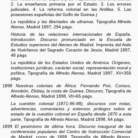
2. La enseñanza primaria por el Estado. 3. Los errores
judiciales. 4. La reforma colonial en las Antillas. 5. Las
posesiones españolas del Golfo de Guinea.)
La república y las libertades de ultramar,
Tipografía Alfredo
Alonso, Madrid 1897, 294 págs.
Historia de las relaciones internacionales de España.
Introducción. Discurso pronunciado en la Escuela de
Estudios superiores del Ateneo de Madrid,
Imprenta del Asilo
de Huérfanos del Sagrado Corazón de Jesús, Madrid 1897,
48 págs.
La república de los Estados Unidos de América. Orígenes,
instituciones jurídicas, carácter social, representación moral y
política,
Tipografía de Alfredo Alonso, Madrid 1897, XV+356
págs.
1898
Nuestras colonias de África: Fernando Poó, Corisco,
Annobón, Elobey, la costa de Guinea. Discurso,
Tipografía de
Alfredo Alonso, Madrid 1898, VII+65 págs.
La cuestión colonial (1871-96-98), discursos con notas,
advertencias, comentarios y extensos prólogos sobre el
estado de la cuestión colonial en España desde 1870 a esta
parte,
Tipografía de Alfredo Alonso, Madrid 1898, 64 págs.
1899
El pesimismo de última hora. Discurso inaugural de las
conferencias populares del Centro de Instrucción Comercial
de Madrid, curso de 1899,
Tipografía de Alfredo Alonso,