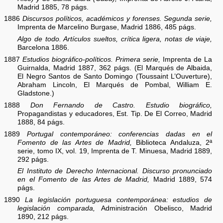
Madrid 1885, 78 págs.
1886
Discursos políticos, académicos y forenses. Segunda serie,
Imprenta de Marcelino Burgase, Madrid 1886, 485 págs.
Algo de todo. Artículos sueltos, crítica ligera, notas de viaje,
Barcelona 1886.
1887
Estudios biográfico-políticos. Primera serie,
Imprenta de La
Guirnalda, Madrid 1887, 362 págs. (El Marqués de Albaida,
El Negro Santos de Santo Domingo (Toussaint L’Ouverture),
Abraham Lincoln, El Marqués de Pombal, William E.
Gladstone.)
1888
Don Fernando de Castro. Estudio biográfico,
Propagandistas y educadores, Est. Tip. De El Correo, Madrid
1888, 84 págs.
1889
Portugal contemporáneo: conferencias dadas en el
Fomento de las Artes de Madrid,
Biblioteca Andaluza, 2ª
serie, tomo IX, vol. 19, Imprenta de T. Minuesa, Madrid 1889,
292 págs.
El Instituto de Derecho Internacional. Discurso pronunciado
en el Fomento de las Artes de Madrid,
Madrid 1889, 574
págs.
1890
La legislación portuguesa contemporánea: estudios de
legislación comparada,
Administración Obelisco, Madrid
1890, 212 págs.