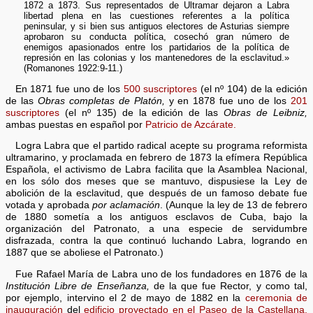
1872 a 1873. Sus representados de Ultramar dejaron a Labra
libertad plena en las cuestiones referentes a la política
peninsular, y si bien sus antiguos electores de Asturias siempre
aprobaron su conducta política, cosechó gran número de
enemigos apasionados entre los partidarios de la política de
represión en las colonias y los mantenedores de la esclavitud.»
(Romanones 1922:9-11.)
En 1871 fue uno de los
500 suscriptores
(el nº 104) de la edición
de las
Obras completas de Platón,
y en 1878 fue uno de los
201
suscriptores
(el nº 135) de la edición de las
Obras de Leibniz,
ambas puestas en español por
Patricio de Azcárate.
Logra Labra que el partido radical acepte su programa reformista
ultramarino, y proclamada en febrero de 1873 la efímera República
Española, el activismo de Labra facilita que la Asamblea Nacional,
en los sólo dos meses que se mantuvo, dispusiese la Ley de
abolición de la esclavitud, que después de un famoso debate fue
votada y aprobada
por aclamación
. (Aunque la ley de 13 de febrero
de 1880 sometía a los antiguos esclavos de Cuba, bajo la
organización del Patronato, a una especie de servidumbre
disfrazada, contra la que continuó luchando Labra, logrando en
1887 que se aboliese el Patronato.)
Fue Rafael María de Labra uno de los fundadores en 1876 de la
Institución Libre de Enseñanza,
de la que fue Rector, y como tal,
por ejemplo, intervino el 2 de mayo de 1882 en la
ceremonia de
inauguración
del
edificio proyectado en el Paseo de la Castellana,