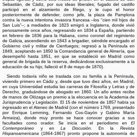
Sebastián, de Cádiz, por sus ideas liberales; fugado del castillo
participó en el alzamiento de Riego, y le cupo el honor
posteriormente de defender, como jefe, la plaza de Pamplona
contra la nueva intentona invasora francesa –los “cien mil hijos de
San Luis”–; a mediados de 1823 emigró a Inglaterra, donde vivió
penosamente once años, regresando en 1834 a España, partiendo
en febrero de 1836 para la Habana, como coronel del regimiento
de Galicia, ascendiendo en 1843 a brigadier, siéndole encargado el
Gobierno civil y militar de Cienfuegos; regresó a la Península en
1849, aceptando en 1850 la Comandancia general de Almería, que
desempeñó hasta 1851, en que se estableció en Madrid como
general de brigada de la reserva, dedicándose exclusivamente a la
educación de su hijo; falleció el 8 de mayo de 1870).
Siendo todavía niño se traslada con su familia a la Península,
viviendo primero en Cádiz y, desde que tuvo diez años, en Madrid,
en cuya Universidad estudia las carreras de Filosofía y Letras y de
Derecho, graduándose de abogado en 1860. Un año antes recibe
de manos de Olózaga un premio a la elocuencia en la Academia de
Jurisprudencia y Legislación. El 15 de noviembre de 1857 había ya
ingresado en el Ateneo de Madrid (con el número 1769, presentado
por Enrique Lemming, Fernando Cos-Gayón y Gabino María
Armeiza), donde muy pronto se hace conocer gracias a sus
facultades como orador. Se inicia en el periodismo en
El
Contemporáneo
y en
La Discusión
. En la
Revista
Hispanoamericana
(1864-1867) pronto propone la autonomía de