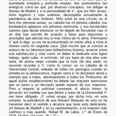
acendrada simpatía y profundo respeto, dos sentimientos tan
enérgicos como los que, por diversos conceptos, me obligan al
Ateneo de Madrid y a la personalidad de V., que por feliz acaso,
título legítimo y voto unánime, desempeña actualmente la
presidencia de este Instituto. Niño entré en ese círculo; en él
hice mis primeras armas; su cátedra fue mi primera cátedra; sus
bondadosos aplausos mis primeros estímulos, y sus favorecidos
salones (que desde entonces no he dejado de frecuentar casi ni
un día) han servido de ocasión y base para relaciones y
amistades que afectan hoy lo más íntimo de mi alma. Permítame
V. que lo diga: yo me he acostumbrado en veinte años a mirar el
Ateneo como mi segunda casa. ¡Qué mucho que al concluir el
esbozo de su laboriosa pero brillantísima historia, acaricie como
una satisfacción y mire como un deber el dedicarle este ligero
trabajo, quién sabe, si estímulo, tal vez base de otra obra más
seria, de pluma mejor cortada que la mía! De otra parte, no
necesito recordar a V. como le conocí en su cátedra de la
Universidad Central, rodeado de todos los prestigios cuando yo
entraba en la adolescencia. Ingrato sería si no declarase ahora y
siempre que a todos, absolutamente a todos los Profesores de
aquel ilustre establecimiento he debido las mayores atenciones
que un joven y un discípulo puede esperar de sus maestros.
Pero a ninguno la solicitud constante, el afecto íntimo, la
devoción sin medida con que dentro y fuera de la Universidad V.
me tiene obligado. ¡Y usted ocupa, por dicha mía, en este
instante, la presidencia de ese Ateneo! Después de esto no he
menester decir el sentido y alcance que tiene esta dedicatoria:
¡Al Ateneo de Madrid! y en su representación, a mi maestro más
cariñoso y más querido. Rafael M. de Labra. 1.º de Enero de
1879. Madrid, Valverde, 25 y 27.»