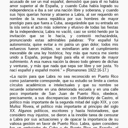
acusado de ser un mal español, demostró que para él no había
amor superior al de España, y cuando Cuba había logrado su
independencia e iba a ser una nación libre y soberana, y cuando
sus hijos querían honrar y atraerse a Labra, al ser requerido en
nombre de la nueva república por sus hombres de mayor
prestigio para que fuera a Cuba, asegurándole que su entrada en
la isla sería el acto más solemne y efusivo de todas las fiestas
de la independencia; Labra no vaciló, casi se sintió herido por la
invitación que se le hacía, y contestó rechazándola,
pronunciando estas admirables palabras: “Por español fui
autonomista; quise evitar a mi patria un gran dolor; todos mis
esfuerzos fueron inútiles, se estrellaron ante el cumplimiento
inexorable de una ley histórica; hoy más que nunca me siento
unido a España, porque llegó para ella el instante de mayor
sufrimiento. A esa nueva nación la deseo todo género de dichas
y venturas, y más que nada que sepa ser libre y ser justa. Yo
nací español y español moriré.” » (Romanones 1922:16-17.)
«La razón para que Labra no sea reconocido en Puerto Rico
como justamente corresponde, que su estudio se limite a ciertos
círculos académicos e intelectuales y que su nombre se
recuerde solamente en una deteriorada escuela y en una calle
poco importante de San Juan de Puerto Rico, obedece,
precisamente, a sus discrepancias con Baldorioty de Castro, el
político más importante de la segunda mitad del siglo XIX, y con
Muñoz Rivera, el político más importante al principio del siglo
XX. Algunos políticos, escritores y hasta historiadores, que
considero muy injustos, se dieron a la innoble tarea de censurar
a Labra por sus actuaciones y de opacar la importancia de su
valiosa gestión en favor de Puerto Rico. Labra, quien considero
fue un embajador de Cuba y de Puerto Rico en España, el