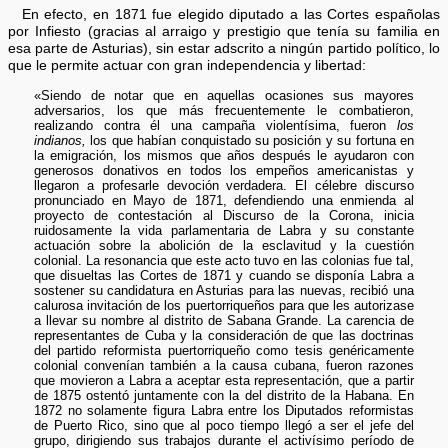
En efecto, en 1871 fue elegido diputado a las Cortes españolas
por Infiesto (gracias al arraigo y prestigio que tenía su familia en
esa parte de Asturias), sin estar adscrito a ningún partido político, lo
que le permite actuar con gran independencia y libertad:
«Siendo de notar que en aquellas ocasiones sus mayores
adversarios, los que más frecuentemente le combatieron,
realizando contra él una campaña violentísima, fueron
los
indianos,
los que habían conquistado su posición y su fortuna en
la emigración, los mismos que años después le ayudaron con
generosos donativos en todos los empeños americanistas y
llegaron a profesarle devoción verdadera. El célebre discurso
pronunciado en Mayo de 1871, defendiendo una enmienda al
proyecto de contestación al Discurso de la Corona, inicia
ruidosamente la vida parlamentaria de Labra y su constante
actuación sobre la abolición de la esclavitud y la cuestión
colonial. La resonancia que este acto tuvo en las colonias fue tal,
que disueltas las Cortes de 1871 y cuando se disponía Labra a
sostener su candidatura en Asturias para las nuevas, recibió una
calurosa invitación de los puertorriqueños para que les autorizase
a llevar su nombre al distrito de Sabana Grande. La carencia de
representantes de Cuba y la consideración de que las doctrinas
del partido reformista puertorriqueño como tesis genéricamente
colonial convenían también a la causa cubana, fueron razones
que movieron a Labra a aceptar esta representación, que a partir
de 1875 ostentó juntamente con la del distrito de la Habana. En
1872 no solamente figura Labra entre los Diputados reformistas
de Puerto Rico, sino que al poco tiempo llegó a ser el jefe del
grupo, dirigiendo sus trabajos durante el activísimo período de