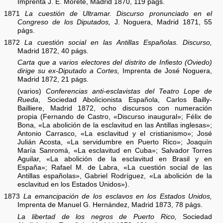
Imprenta J. E. Morete, Madrid 1870, 119 págs.
1871
La cuestión de Ultramar. Discurso pronunciado en el
Congreso de los Diputados,
J. Noguera, Madrid 1871, 55
págs.
1872
La cuestión social en las Antillas Españolas. Discurso,
Madrid 1872, 40 págs.
Carta que a varios electores del distrito de Infiesto (Oviedo)
dirige su ex-Diputado a Cortes,
Imprenta de José Noguera,
Madrid 1872, 21 págs.
(varios)
Conferencias anti-esclavistas del Teatro Lope de
Rueda
, Sociedad Abolicionista Española, Carlos Bailly-
Bailliere, Madrid 1872, ocho discursos con numeración
propia (Fernando de Castro, «Discurso inaugural»; Félix de
Bona, «La abolición de la esclavitud en las Antillas inglesas»;
Antonio Carrasco, «La esclavitud y el cristianismo»; José
Julián Acosta, «La servidumbre en Puerto Rico»; Joaquín
María Sanromá, «La esclavitud en Cuba»; Salvador Torres
Aguilar, «La abolición de la esclavitud en Brasil y en
España»; Rafael M. de Labra, «La cuestión social de las
Antillas españolas», Gabriel Rodríguez, «La abolición de la
esclavitud en los Estados Unidos»).
1873
La emancipación de los esclavos en los Estados Unidos,
Imprenta de Manuel G. Hernández, Madrid 1873, 78 págs.
La libertad de los negros de Puerto Rico,
Sociedad