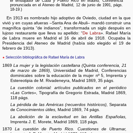
el embajador de Cuba y Puerto Rico en Madrid,
Conferencia
pronunciada en el Ateneo de Madrid, 12 de junio de 1991, págs.
18-19.)
En 1913 es nombrado hijo adoptivo de Oviedo, ciudad en la que
vivió y en cuyas afueras –Santa Ana de Abuli– mandó construir una
magnífica quinta “de indianos”, transformada un siglo después en
lujoso restaurante que lleva su apellido: “
De Labra
». Rafael María
de Labra muere en Madrid el 16 de abril de 1918. Ocupaba la
Presidencia del Ateneo de Madrid (había sido elegido el 19 de
febrero de 1913).
★
Selección bibliográfica de Rafael María de Labra
1869
La mujer y la legislación castellana (Quinta conferencia, 21
de marzo de 1869),
Universidad de Madrid, Conferencias
dominicales sobre la educación de la mujer nº 5, Imprenta y
Estereotipia de M. Rivadeneyra, Madrid 1869, 35 págs.
La cuestión colonial: artículos publicados en el periódico
«Las Cortes»,
Tipografía de Gregorio Estrada, Madrid 1869,
118 págs.
La pérdida de las Américas (recuerdos históricos),
Separata
de
Conocimientos útiles,
Madrid 1869, 74 págs.
La abolición de la esclavitud en las Antillas Españolas,
Imprenta J. E. Morete, Madrid 1869, 118 págs.
1870
La cuestión de Puerto Rico. Cuestiones de Ultramar,