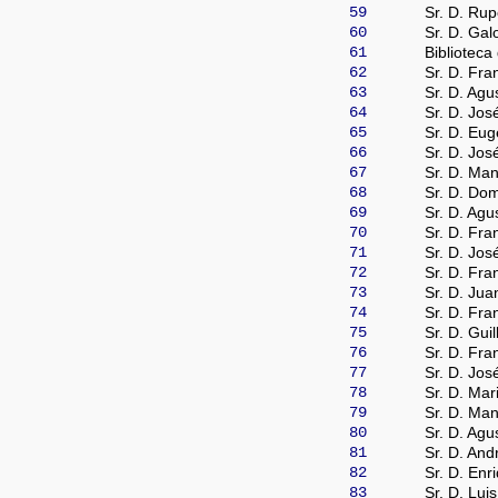
59
Sr. D. Ru
60
Sr. D. Gal
61
Biblioteca 
62
Sr. D. Fr
63
Sr. D. Agu
64
Sr. D. Jos
65
Sr. D. Eug
66
Sr. D. Jos
67
Sr. D. Ma
68
Sr. D. Do
69
Sr. D. Agu
70
Sr. D. Fra
71
Sr. D. Jos
72
Sr. D. Fra
73
Sr. D. Jua
74
Sr. D. Fra
75
Sr. D. Gui
76
Sr. D. Fra
77
Sr. D. Jos
78
Sr. D. Mar
79
Sr. D. Man
80
Sr. D. Agu
81
Sr. D. Andr
82
Sr. D. Enr
83
Sr. D. Lui