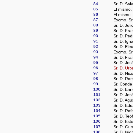
84
Sr. D. Sal
85
El mismo.
86
El mismo.
87
Excmo. Sr.
88
Sr. D. Jul
89
Sr. D. Fra
90
Sr. D. Ped
91
Sr. D. Ign
92
Sr. D. Ele
93
Excmo. Sr
94
Sr. D. Fra
95
Sr. D. Jos
96
Sr. D. Ur
97
Sr. D. Nic
98
Sr. D. Ram
99
Sr. Conde
100
Sr. D. Enr
101
Sr. D. Jos
102
Sr. D. Agus
103
Sr. D. Edu
104
Sr. D. Raf
105
Sr. D. Teó
106
Sr. D. Est
107
Sr. D. Gu
108
Sr. D. Isi