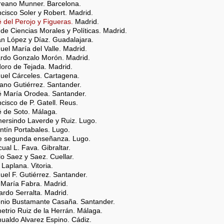
ureano Munner. Barcelona.
ncisco Soler y Robert. Madrid.
é del Perojo y Figueras.
Madrid.
e Ciencias Morales y Políticas. Madrid.
ián López y Díaz. Guadalajara.
uel María del Valle. Madrid.
cardo Gonzalo Morón. Madrid.
doro de Tejada. Madrid.
nuel Cárceles. Cartagena.
iano Gutiérrez. Santander.
sé María Orodea. Santander.
ncisco de P. Gatell. Reus.
é de Soto. Málaga.
mersindo Laverde y Ruiz. Lugo.
entín Portabales. Lugo.
 de segunda enseñanza. Lugo.
cual L. Fava. Gibraltar.
lo Saez y Saez. Cuellar.
 Laplana. Vitoria.
uel F. Gutiérrez. Santander.
o María Fabra. Madrid.
ardo Serralta. Madrid.
tonio Bustamante Casaña. Santander.
etrio Ruiz de la Herrán. Málaga.
ualdo Alvarez Espino. Cádiz.