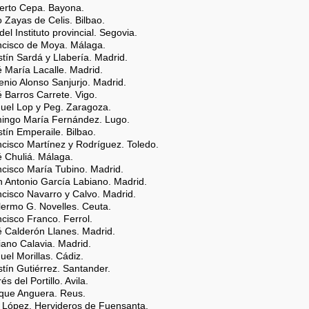
perto Cepa. Bayona.
o Zayas de Celis. Bilbao.
del Instituto provincial. Segovia.
ancisco de Moya. Málaga.
stín Sardá y Llabería. Madrid.
é María Lacalle. Madrid.
enio Alonso Sanjurjo. Madrid.
é Barros Carrete. Vigo.
nuel Lop y Peg. Zaragoza.
mingo María Fernández. Lugo.
stín Emperaile. Bilbao.
ncisco Martínez y Rodríguez. Toledo.
é Chuliá. Málaga.
ncisco María Tubino. Madrid.
n Antonio García Labiano. Madrid.
ncisco Navarro y Calvo. Madrid.
llermo G. Novelles. Ceuta.
ncisco Franco. Ferrol.
é Calderón Llanes. Madrid.
iano Calavia. Madrid.
uel Morillas. Cádiz.
stín Gutiérrez. Santander.
és del Portillo. Avila.
ique Anguera. Reus.
s López. Hervideros de Fuensanta.