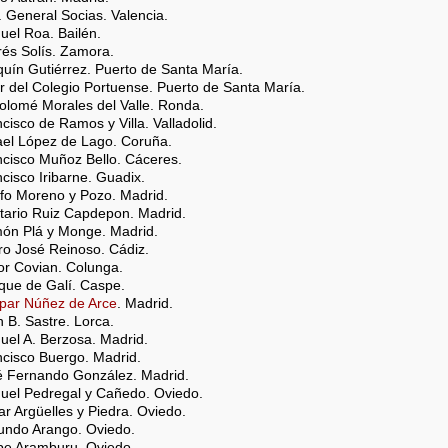
 General Socias. Valencia.
uel Roa. Bailén.
rés Solís. Zamora.
quín Gutiérrez. Puerto de Santa María.
or del Colegio Portuense. Puerto de Santa María.
tolomé Morales del Valle. Ronda.
ncisco de Ramos y Villa. Valladolid.
fael López de Lago. Coruña.
ncisco Muñoz Bello. Cáceres.
ncisco Iribarne. Guadix.
lfo Moreno y Pozo. Madrid.
nitario Ruiz Capdepon. Madrid.
món Plá y Monge. Madrid.
ro José Reinoso. Cádiz.
tor Covian. Colunga.
ique de Galí. Caspe.
spar Núñez de Arce
. Madrid.
n B. Sastre. Lorca.
uel A. Berzosa. Madrid.
ncisco Buergo. Madrid.
sé Fernando González. Madrid.
nuel Pedregal y Cañedo. Oviedo.
ar Argüelles y Piedra. Oviedo.
cundo Arango. Oviedo.
ipe Aramburu. Oviedo.