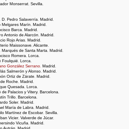
vador Monserrat. Sevilla.
 D. Pedro Salaverría. Madrid.
io Melgares Marín. Madrid.
ncisco Barca. Madrid.
ro Antonio de Alarcón. Madrid.
acio Rojo Arias. Madrid.
uterio Maissonave. Alicante.
. Marqués de Santa Marta. Madrid.
ncisco Romera. Lorca.
é Foulquié. Lorca.
bano González Serrano.
Madrid.
olás Salmerón y Alonso. Madrid.
ón Ortiz de Zárate. Madrid.
 de Roche. Madrid.
ique Quesada. Lorca.
é de Palacios y Vitery. Barcelona.
tín Trillo. Barcelona.
ardo Soler. Madrid.
ael María de Labra. Madrid.
filo Martínez de Escobar. Sevilla.
eban Vicier. Valverde de Júcar.
mersindo Vicuña. Madrid.
dro Autrán. Madrid.