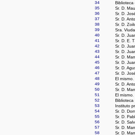
34
Biblioteca
35
Sr. D. Mau
36
Sr. D. Jos
37
Sr. D. Anto
38
Sr. D. Zoi
39
Sra. Viud
40
Sr. D. Ju
41
Sr. D. E. 
42
Sr. D. Jua
43
Sr. D. Jua
44
Sr. D. Man
45
Sr. D. Jua
46
Sr. D. Agu
47
Sr. D. Jos
48
El mismo.
49
Sr. D. Ant
50
Sr. D. Man
51
El mismo.
52
Biblioteca
53
Instituto p
54
Sr. D. Do
55
Sr. D. Pab
56
Sr. D. Sal
57
Sr. D. Man
58
Sr. D. Ma