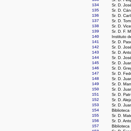
134
Sr. D. Jo
135
Sr. D. Cá
136
Sr. D. Car
137
Sr. D. Tom
138
Sr. D. Vic
139
Sr. D. F. 
140
Instituto d
141
Sr. D. Pasc
142
Sr. D. Jos
143
Sr. D. Ant
144
Sr. D. Jos
145
Sr. D. Jua
146
Sr. D. Gr
147
Sr. D. Fed
148
Sr. D. Jua
149
Sr. D. Man
150
Sr. D. Jua
151
Sr. D. Patr
152
Sr. D. Ale
153
Sr. D. Jua
154
Biblioteca
155
Sr. D. Ma
156
Sr. D. Ant
157
Biblioteca