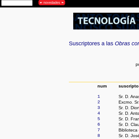
Suscriptores a las
Obras co
p
num
suscripto
1
Sr. D. Ana
2
Excmo. Sr.
3
Sr. D. Dio
4
Sr. D. Ant
5
Sr. D. Fra
6
Sr. D. Cla
7
Biblioteca
8
Sr. D. Jos