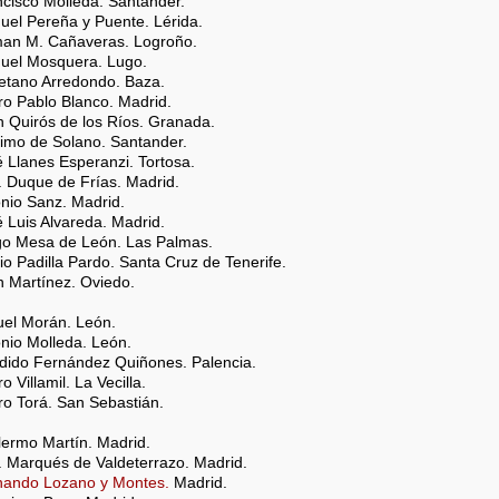
ncisco Molleda. Santander.
uel Pereña y Puente. Lérida.
man M. Cañaveras. Logroño.
nuel Mosquera. Lugo.
yetano Arredondo. Baza.
ro Pablo Blanco. Madrid.
n Quirós de los Ríos. Granada.
ximo de Solano. Santander.
é Llanes Esperanzi. Tortosa.
. Duque de Frías. Madrid.
onio Sanz. Madrid.
é Luis Alvareda. Madrid.
ego Mesa de León. Las Palmas.
lio Padilla Pardo. Santa Cruz de Tenerife.
n Martínez. Oviedo.
uel Morán. León.
onio Molleda. León.
ndido Fernández Quiñones. Palencia.
o Villamil. La Vecilla.
ro Torá. San Sebastián.
llermo Martín. Madrid.
. Marqués de Valdeterrazo. Madrid.
rnando Lozano y Montes.
Madrid.