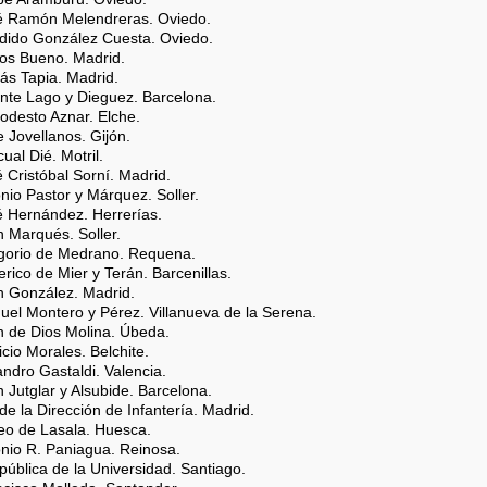
sé Ramón Melendreras. Oviedo.
ndido González Cuesta. Oviedo.
los Bueno. Madrid.
ás Tapia. Madrid.
ente Lago y Dieguez. Barcelona.
Modesto Aznar. Elche.
e Jovellanos. Gijón.
ual Dié. Motril.
é Cristóbal Sorní. Madrid.
onio Pastor y Márquez. Soller.
é Hernández. Herrerías.
n Marqués. Soller.
egorio de Medrano. Requena.
erico de Mier y Terán. Barcenillas.
n González. Madrid.
uel Montero y Pérez. Villanueva de la Serena.
n de Dios Molina. Úbeda.
icio Morales. Belchite.
jandro Gastaldi. Valencia.
n Jutglar y Alsubide. Barcelona.
 de la Dirección de Infantería. Madrid.
teo de Lasala. Huesca.
onio R. Paniagua. Reinosa.
 pública de la Universidad. Santiago.