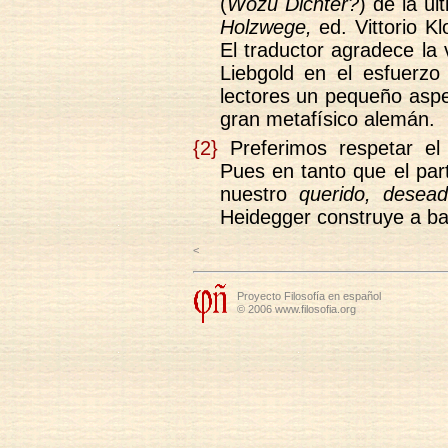
(
Wozu Dichter?
) de la úl
Holzwege,
ed. Vittorio K
El traductor agradece la
Liebgold en el esfuerzo
lectores un pequeño aspe
gran metafísico alemán.
{2}
Preferimos respetar el
Pues en tanto que el par
nuestro
querido,
desead
Heidegger construye a ba
<
Proyecto Filosofía en español
© 2006 www.filosofia.org