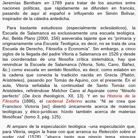
Jeremías Bentham en 1789 para tratar de los asuntos entre
naciones políticas, que rápidamente se difunden en francés,
pasando de aquí al español e influyendo en Simón Bolívar,
inspirador de la cátedra antedicha.
Para bastante estudiosos (especialmente eclesiásticos), la
Escuela de Salamanca es exclusivamente una escuela teológica.
Así, Belda Plans (2000, 156) aseveraba tajante que es “primaria y
originariamente una
Escuela Teológica
, es decir, no se trata de una
Escuela de Derecho, Filosofía o Economía”. Sin embargo, a cinco
siglos de la llegada del padre Vitoria a Salamanca en 1526 y desde
las coordenadas de una filosofía crítica sistemática, hay que
reivindicar la Escuela de Salamanca (Vitoria, Soto, Cano, Báñez,
&c.) como escuela en sentido filosófico, es decir, como eslabón en
la cadena que conecta la tradición nacida en Grecia (Platón,
Aristóteles), pasando por Tomás de Aquino, con el presente. En el
aula, Vitoria señalaba la continuidad de Santo Tomás con
Aristóteles, refiriéndose Melchor Cano al Aquinate como “filósofo
perfecto” (
De locis theologicis
, XII, 13). Y en su
Historia de la
Filosofía
(1886), el
cardenal Zeferino
acota: “Ni se crea que
Francisco Victoria [
sic
] disertó únicamente acerca de materias
teológicas y ético-jurídicas: hízolo también acerca de materias
filosóficas” (tomo 3, pág. 125).
Al amparo de la especulación teológica –una especulación que,
para Vitoria, según la frase con que arranca su
Relección sobre el
poder civil
(1528), “abarca tanto que ningún tema, ninguna