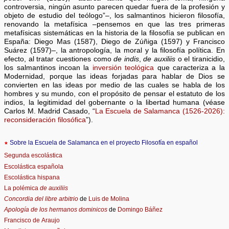
controversia, ningún asunto parecen quedar fuera de la profesión y
objeto de estudio del teólogo”–, los salmantinos hicieron filosofía,
renovando la metafísica –pensemos en que las tres primeras
metafísicas sistemáticas en la historia de la filosofía se publican en
España: Diego Mas (1587), Diego de Zúñiga (1597) y Francisco
Suárez (1597)–, la antropología, la moral y la filosofía política. En
efecto, al tratar cuestiones como
de indis
,
de auxiliis
o el tiranicidio,
los salmantinos incoan la
inversión teológica
que caracteriza a la
Modernidad, porque las ideas forjadas para hablar de Dios se
convierten en las ideas por medio de las cuales se habla de los
hombres y su mundo, con el propósito de pensar el estatuto de los
indios, la legitimidad del gobernante o la libertad humana (véase
Carlos M. Madrid Casado, “
La Escuela de Salamanca (1526-2026):
reconsideración filosófica
”).
★
Sobre la Escuela de Salamanca en el proyecto Filosofía en español
Segunda escolástica
Escolástica española
Escolástica hispana
La polémica
de auxiliis
Concordia del libre arbitrio
de
Luis de Molina
Apología de los hermanos dominicos
de
Domingo Báñez
Francisco de Araujo