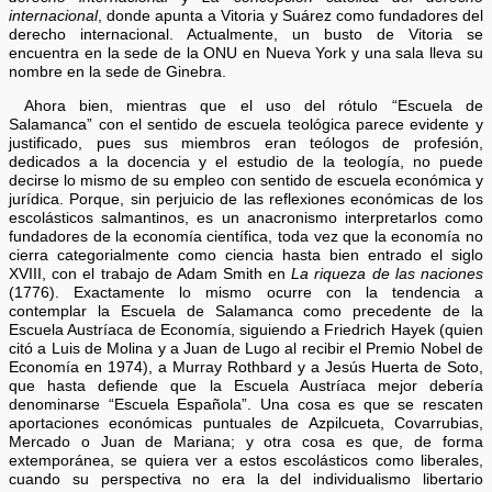
internacional
, donde apunta a Vitoria y Suárez como fundadores del
derecho internacional. Actualmente, un busto de Vitoria se
encuentra en la sede de la ONU en Nueva York y una sala lleva su
nombre en la sede de Ginebra.
Ahora bien, mientras que el uso del rótulo “Escuela de
Salamanca” con el sentido de escuela teológica parece evidente y
justificado, pues sus miembros eran teólogos de profesión,
dedicados a la docencia y el estudio de la teología, no puede
decirse lo mismo de su empleo con sentido de escuela económica y
jurídica. Porque, sin perjuicio de las reflexiones económicas de los
escolásticos salmantinos, es un anacronismo interpretarlos como
fundadores de la economía científica, toda vez que la economía no
cierra categorialmente como ciencia hasta bien entrado el siglo
XVIII, con el trabajo de Adam Smith en
La riqueza de las naciones
(1776). Exactamente lo mismo ocurre con la tendencia a
contemplar la Escuela de Salamanca como precedente de la
Escuela Austríaca de Economía, siguiendo a Friedrich Hayek (quien
citó a Luis de Molina y a Juan de Lugo al recibir el Premio Nobel de
Economía en 1974), a Murray Rothbard y a Jesús Huerta de Soto,
que hasta defiende que la Escuela Austríaca mejor debería
denominarse “Escuela Española”. Una cosa es que se rescaten
aportaciones económicas puntuales de Azpilcueta, Covarrubias,
Mercado o Juan de Mariana; y otra cosa es que, de forma
extemporánea, se quiera ver a estos escolásticos como liberales,
cuando su perspectiva no era la del individualismo libertario