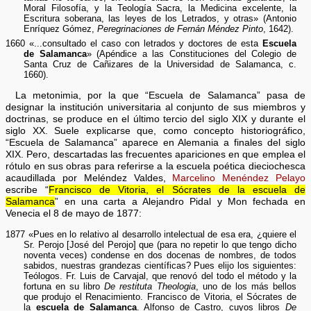
Moral Filosofía, y la Teología Sacra, la Medicina excelente, la
Escritura soberana, las leyes de los Letrados, y otras» (Antonio
Enríquez Gómez,
Peregrinaciones de Fernán Méndez Pinto
, 1642).
1660 «...consultado el caso con letrados y doctores de esta
Escuela
de Salamanca
» (Apéndice a las Constituciones del Colegio de
Santa Cruz de Cañizares de la Universidad de Salamanca, c.
1660).
La metonimia, por la que “Escuela de Salamanca” pasa de
designar la institución universitaria al conjunto de sus miembros y
doctrinas, se produce en el último tercio del siglo XIX y durante el
siglo XX. Suele explicarse que, como concepto historiográfico,
“Escuela de Salamanca” aparece en Alemania a finales del siglo
XIX. Pero, descartadas las frecuentes apariciones en que emplea el
rótulo en sus obras para referirse a la escuela poética dieciochesca
acaudillada por Meléndez Valdes,
Marcelino Menéndez Pelayo
escribe “
Francisco de Vitoria, el Sócrates de la escuela de
Salamanca
” en una carta a Alejandro Pidal y Mon fechada en
Venecia el 8 de mayo de 1877:
1877 «Pues en lo relativo al desarrollo intelectual de esa era, ¿quiere el
Sr. Perojo [José del Perojo] que (para no repetir lo que tengo dicho
noventa veces) condense en dos docenas de nombres, de todos
sabidos, nuestras grandezas científicas? Pues elijo los siguientes:
Teólogos. Fr. Luis de Carvajal, que renovó del todo el método y la
fortuna en su libro
De restituta Theologia
, uno de los más bellos
que produjo el Renacimiento. Francisco de Vitoria, el Sócrates de
la
escuela de Salamanca
. Alfonso de Castro, cuyos libros
De