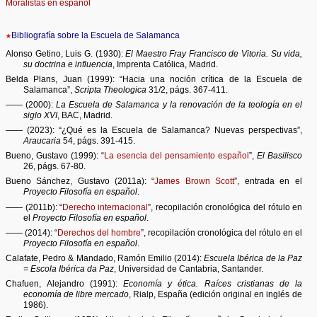
Moralistas en español
★
Bibliografía sobre la Escuela de Salamanca
Alonso Getino, Luis G. (1930):
El Maestro Fray Francisco de Vitoria. Su vida,
su doctrina e influencia
, Imprenta Católica, Madrid.
Belda Plans, Juan (1999): “Hacia una noción crítica de la Escuela de
Salamanca”,
Scripta Theologica
31/2, págs. 367-411.
—— (2000):
La Escuela de Salamanca y la renovación de la teología en el
siglo XVI
, BAC, Madrid.
—— (2023): “¿Qué es la Escuela de Salamanca? Nuevas perspectivas”,
Araucaria
54, págs. 391-415.
Bueno, Gustavo (1999): “
La esencia del pensamiento español
”,
El Basilisco
26, págs. 67-80.
Bueno Sánchez, Gustavo (2011a): “
James Brown Scott
”, entrada en el
Proyecto Filosofía en español
.
—— (2011b): “
Derecho internacional
”, recopilación cronológica del rótulo en
el
Proyecto Filosofía en español
.
—— (2014): “
Derechos del hombre
”, recopilación cronológica del rótulo en el
Proyecto Filosofía en español
.
Calafate, Pedro & Mandado, Ramón Emilio (2014):
Escuela Ibérica de la Paz
= Escola Ibérica da Paz
, Universidad de Cantabria, Santander.
Chafuen, Alejandro (1991):
Economía y ética. Raíces cristianas de la
economía de libre mercado
, Rialp, España (edición original en inglés de
1986).