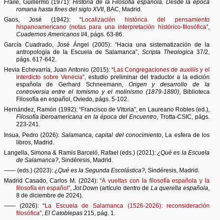
Fraile, Guillermo (1971):
Historia de la Filosofía española. Desde la época
romana hasta fines del siglo XVII
, BAC, Madrid.
Gaos, José (1942): “
Localización histórica del pensamiento
hispanoamericano (notas para una interpretación histórico-filosófica
”,
Cuadernos Americanos
I/4, págs. 63-86.
García Cuadrado, José Ángel (2005): “Hacia una sistematización de la
antropología de la Escuela de Salamanca”,
Scripta Theologica
37/2,
págs. 617-642.
Hevia Echevarría, Juan Antonio (2015): “
Las Congregaciones
de auxiliis
y el
interdicto sobre Venecia
”, estudio preliminar del traductor a la edición
española de Gerhard Schneemann,
Origen y desarrollo de la
controversia entre el tomismo y el molinismo (1879-1880)
, Biblioteca
Filosofía en español, Oviedo, págs. 5-102.
Hernández, Ramón (1992): “Francisco de Vitoria”, en Laureano Robles (ed.),
Filosofía iberoamericana en la época del Encuentro
, Trotta-CSIC, págs.
223-241.
Insua, Pedro (2026):
Salamanca, capital del conocimiento
, La esfera de los
libros, Madrid.
Langella, Simona & Ramis Barceló, Rafael (eds.) (2021):
¿Qué es la Escuela
de Salamanca?
, Sindéresis, Madrid.
—— (eds.) (2023):
¿Qué es la Segunda Escolástica?
, Sindéresis, Madrid.
Madrid Casado, Carlos M. (2024): “
A vueltas con la filosofía española y la
filosofía en español
”,
Jot Down
(artículo dentro de
La querella española
,
8 de diciembre de 2024).
—— (2026): “
La Escuela de Salamanca (1526-2026): reconsideración
filosófica
”,
El Catoblepas
215, pág. 1.