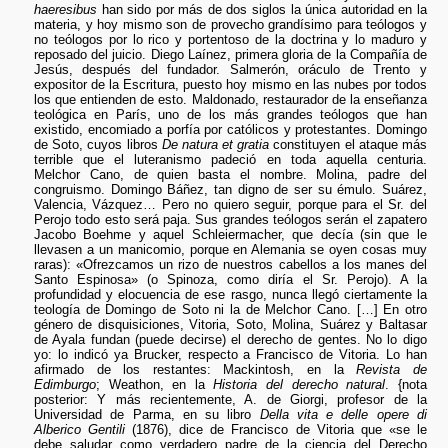
haeresibus
han sido por más de dos siglos la única autoridad en la
materia, y hoy mismo son de provecho grandísimo para teólogos y
no teólogos por lo rico y portentoso de la doctrina y lo maduro y
reposado del juicio. Diego Laínez, primera gloria de la Compañía de
Jesús, después del fundador. Salmerón, oráculo de Trento y
expositor de la Escritura, puesto hoy mismo en las nubes por todos
los que entienden de esto. Maldonado, restaurador de la enseñanza
teológica en París, uno de los más grandes teólogos que han
existido, encomiado a porfía por católicos y protestantes. Domingo
de Soto, cuyos libros
De natura et gratia
constituyen el ataque más
terrible que el luteranismo padeció en toda aquella centuria.
Melchor Cano, de quien basta el nombre. Molina, padre del
congruismo. Domingo Báñez, tan digno de ser su émulo. Suárez,
Valencia, Vázquez… Pero no quiero seguir, porque para el Sr. del
Perojo todo esto será paja. Sus grandes teólogos serán el zapatero
Jacobo Boehme y aquel Schleiermacher, que decía (sin que le
llevasen a un manicomio, porque en Alemania se oyen cosas muy
raras): «Ofrezcamos un rizo de nuestros cabellos a los manes del
Santo Espinosa» (o Spinoza, como diría el Sr. Perojo). A la
profundidad y elocuencia de ese rasgo, nunca llegó ciertamente la
teología de Domingo de Soto ni la de Melchor Cano. […] En otro
género de disquisiciones, Vitoria, Soto, Molina, Suárez y Baltasar
de Ayala fundan (puede decirse) el derecho de gentes. No lo digo
yo: lo indicó ya Brucker, respecto a Francisco de Vitoria. Lo han
afirmado de los restantes: Mackintosh, en la
Revista de
Edimburgo
; Weathon, en la
Historia del derecho natural
. {nota
posterior: Y más recientemente, A. de Giorgi, profesor de la
Universidad de Parma, en su libro
Della vita e delle opere di
Alberico Gentili
(1876), dice de Francisco de Vitoria que «se le
debe saludar como verdadero padre de la ciencia del Derecho