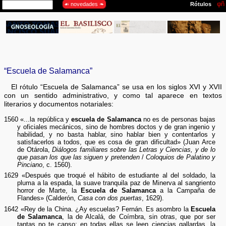
“Escuela de Salamanca”
El rótulo “Escuela de Salamanca” se usa en los siglos XVI y XVII
con un sentido administrativo, y como tal aparece en textos
literarios y documentos notariales:
1560 «...la república y
escuela de Salamanca
no es de personas bajas
y oficiales mecánicos, sino de hombres doctos y de gran ingenio y
habilidad, y no basta hablar, sino hablar bien y contentarlos y
satisfacerlos a todos, que es cosa de gran dificultad» (Juan Arce
de Otárola,
Diálogos familiares sobre las Letras y Ciencias, y de lo
que pasan los que las siguen y pretenden
/
Coloquios de Palatino y
Pinciano
, c. 1560).
1629 «Después que troqué el hábito de estudiante al del soldado, la
pluma a la espada, la suave tranquila paz de Minerva al sangriento
horror de Marte, la
Escuela de Salamanca
a la Campaña de
Flandes» (Calderón,
Casa con dos puertas
, 1629).
1642 «Rey de la China. ¿Ay escuelas? Fernán. Es asombro la
Escuela
de Salamanca
, la de Alcalá, de Coímbra, sin otras, que por ser
tantas no te canso; en todas ellas se leen ciencias gallardas, la