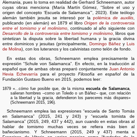
Alemania, pues lo toma en realidad de Gerhard Schneemann, autor
cuyas obras menciona (María Martín Gómez, “Sobre el uso y
origen del concepto ‘Escuela de Salamanca’”, 2023). Este teólogo
alemán también jesuita se interesó por la
polémica
de
auxiliis
,
publicando (en alemán) en 1879 el libro
Origen de la controversia
entre el tomismo y el molinismo
, continuado al año siguiente con
Desarrollo de la controversia entre tomismo y molinismo
, libros que
sintetizan la disputa sobre la libertad humana y la gracia divina
entre dominicos y jesuitas (principalmente,
Domingo Báñez
y
Luis
de Molina
), con los luteranos y los calvinistas como telón de fondo.
En estas dos obras, Schneemann emplea precisamente la
expresión “Schule von Salamanca”. En efecto, en la traducción al
español que de ambas obras preparó conjuntamente
Juan Antonio
Hevia Echevarría
para el proyecto
Filosofía en español
de la
Fundación Gustavo Bueno en 2015, podemos leer:
1879 «...cómo fue posible que, de la misma
escuela de Salamanca
,
salieran hombres –como un Toledo o un Báñez– que, con relación
a la libertad y la gracia, defendieron los pareceres más dispares»
(Schneemann 2015, 196).
Schneemann emplea las expresiones “escuela de Santo Tomás
en Salamanca” (2015, 241 y 243) y “escuela tomista de
Salamanca” (2015, 249, 437 y 442), aun cuando en estas obras al
hablar de tomismo muchas veces se refiera más bien al
bañecianismo. Y Schneemann (2015, 249 y 437) menta a