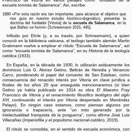
Francisco de Vitoria en varios pasajes como “fundador de la
escuela tomista de Salamanca”. Así, escribe:
1880 «Por esta razón era tan importante, para alcanzar el objetivo que
nos guía en nuestro estudio histórico-dogmático, presentar la
doctrina del fundador [Vitoria] de la
escuela de Salamanca
, en la
que Báñez se formó» (Schneemann 2015, 445).
Influido por Ehrle (y, a su través, por Schneemann), a quien
conoció en la biblioteca vaticana, el teólogo también alemán Martin
Grabmann vuelve a emplear el rótulo “Escuela de Salamanca”, así
como “escuela tomista de Salamanca”, en su
Historia de la teología
católica
(1933).
En España, en la década de 1930, lo utilizarán asiduamente los
dominicos Luis G. Alonso Getino, Beltrán de Heredia y Venancio
Carro, ponderando el papel del convento de San Esteban, como
consecuencia del renacido interés por Vitoria en clave jurídica a
finales de los años 20 que enseguida mencionaremos (si bien
Getino ya había publicado en 1914 su obra
El Maestro Fray
Francisco de Vitoria y el renacimiento filosófico teológico del siglo
XVI
, continuando el interés por Vitoria despertado en Menéndez
Pelayo). En ningún caso estamos, como piensan algunos por
ignorancia o trapacería, ante “un mito generado por la
intelectualidad franquista de la posguerra”, como afirma José Luis
Villacañas (
Imperiofilia y el populismo nacional-católico
, 2019).
El rótulo se consolida, en el sentido de escuela económica, con