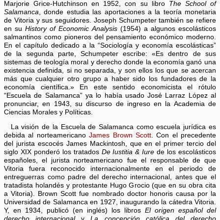
Marjorie Grice-Hutchinson en 1952, con su libro
The School of
Salamanca
, donde estudia las aportaciones a la teoría monetaria
de Vitoria y sus seguidores. Joseph Schumpeter también se refiere
en su
History of Economic Analysis
(1954) a algunos escolásticos
salmantinos como pioneros del pensamiento económico moderno.
En el capítulo dedicado a la “Sociología y economía escolásticas”
de la segunda parte, Schumpeter escribe: «Es dentro de sus
sistemas de teología moral y derecho donde la economía ganó una
existencia definida, si no separada, y son ellos los que se acercan
más que cualquier otro grupo a haber sido los fundadores de la
economía científica.» En este sentido economicista el rótulo
“Escuela de Salamanca” ya lo había usado José Larraz López al
pronunciar, en 1943, su discurso de ingreso en la Academia de
Ciencias Morales y Políticas.
La visión de la Escuela de Salamanca como escuela jurídica es
debida al norteamericano
James Brown Scott
. Con el precedente
del jurista escocés James Mackintosh, que en el primer tercio del
siglo XIX ponderó los tratados
De Iustitia & Iure
de los escolásticos
españoles, el jurista norteamericano fue el responsable de que
Vitoria fuera reconocido internacionalmente en el periodo de
entreguerras como padre del derecho internacional, antes que el
tratadista holandés y protestante Hugo Grocio (que en su obra cita
a Vitoria). Brown Scott fue nombrado doctor honoris causa por la
Universidad de Salamanca en 1927, inaugurando la cátedra Vitoria.
Y, en 1934, publicó (en inglés) los libros
El origen español del
derecho internacional
y
La concepción católica del derecho