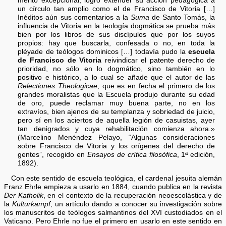
mérito excepcional, logró extender su acción pedagógica a
un círculo tan amplio como el de Francisco de Vitoria […]
Inéditos aún sus comentarios a la
Suma
de Santo Tomás, la
influencia de Vitoria en la teología dogmática se prueba más
bien por los libros de sus discípulos que por los suyos
propios: hay que buscarla, confesada o no, en toda la
pléyade de teólogos dominicos […] todavía pudo la
escuela
de Francisco de Vitoria
reivindicar el patente derecho de
prioridad, no sólo en lo dogmático, sino también en lo
positivo e histórico, a lo cual se añade que el autor de las
Relectiones Theologicae
, que es en fecha el primero de los
grandes moralistas que la Escuela produjo durante su edad
de oro, puede reclamar muy buena parte, no en los
extravíos, bien ajenos de su templanza y sobriedad de juicio,
pero sí en los aciertos de aquella legión de casuistas, ayer
tan denigrados y cuya rehabilitación comienza ahora.»
(Marcelino Menéndez Pelayo, “Algunas consideraciones
sobre Francisco de Vitoria y los orígenes del derecho de
gentes”, recogido en
Ensayos de crítica filosófica
, 1ª edición,
1892).
Con este sentido de escuela teológica, el cardenal jesuita alemán
Franz Ehrle empieza a usarlo en 1884, cuando publica en la revista
Der Katholik
, en el contexto de la recuperación neoescolástica y de
la
Kulturkampf
, un artículo dando a conocer su investigación sobre
los manuscritos de teólogos salmantinos del XVI custodiados en el
Vaticano. Pero Ehrle no fue el primero en usarlo en este sentido en