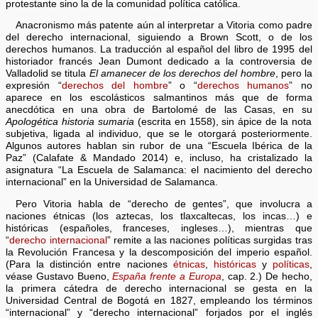
protestante sino la de la comunidad política católica.
Anacronismo más patente aún al interpretar a Vitoria como padre
del derecho internacional, siguiendo a Brown Scott, o de los
derechos humanos. La traducción al español del libro de 1995 del
historiador francés Jean Dumont dedicado a la controversia de
Valladolid se titula
El amanecer de los derechos del hombre
, pero la
expresión “
derechos del hombre
” o “
derechos humanos
” no
aparece en los escolásticos salmantinos más que de forma
anecdótica en una obra de Bartolomé de las Casas, en su
Apologética historia sumaria
(escrita en 1558), sin ápice de la nota
subjetiva, ligada al individuo, que se le otorgará posteriormente.
Algunos autores hablan sin rubor de una “Escuela Ibérica de la
Paz” (Calafate & Mandado 2014) e, incluso, ha cristalizado la
asignatura “La Escuela de Salamanca: el nacimiento del derecho
internacional” en la Universidad de Salamanca.
Pero Vitoria habla de “derecho de gentes”, que involucra a
naciones étnicas (los aztecas, los tlaxcaltecas, los incas…) e
históricas (españoles, franceses, ingleses…), mientras que
“
derecho internacional
” remite a las naciones políticas surgidas tras
la Revolución Francesa y la descomposición del imperio español.
(Para la distinción entre naciones
étnicas
,
históricas
y
políticas
,
véase Gustavo Bueno,
España frente a Europa
, cap. 2.) De hecho,
la primera cátedra de derecho internacional se gesta en la
Universidad Central de Bogotá en 1827, empleando los términos
“internacional” y “derecho internacional” forjados por el inglés