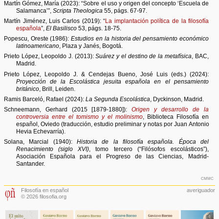
Martín Gómez, María (2023): “Sobre el uso y origen del concepto ‘Escuela de
Salamanca’”,
Scripta Theologica
55, págs. 67-97.
Martín Jiménez, Luis Carlos (2019): “
La implantación política de la filosofía
española
”,
El Basilisco
53, págs. 18-75.
Popescu, Oreste (1986):
Estudios en la historia del pensamiento económico
latinoamericano
, Plaza y Janés, Bogotá.
Prieto López, Leopoldo J. (2013):
Suárez y el destino de la metafísica
, BAC,
Madrid.
Prieto López, Leopoldo J. & Cendejas Bueno, José Luis (eds.) (2024):
Proyección de la Escolástica jesuita española en el pensamiento
británico
, Brill, Leiden.
Ramis Barceló, Rafael (2024):
La Segunda Escolástica
, Dyckinson, Madrid.
Schneemann, Gerhard (2015 [1879-1880]):
Origen y desarrollo de la
controversia entre el tomismo y el molinismo
, Biblioteca Filosofía en
español, Oviedo (traducción, estudio preliminar y notas por Juan Antonio
Hevia Echevarría).
Solana, Marcial (1940):
Historia de la filosofía española. Época del
Renacimiento (siglo XVI)
, tomo tercero (“Filósofos escolásticos”),
Asociación Española para el Progreso de las Ciencias, Madrid-
Santander.
cmmc
Filosofía en español
averiguador
© 2026 filosofia.org