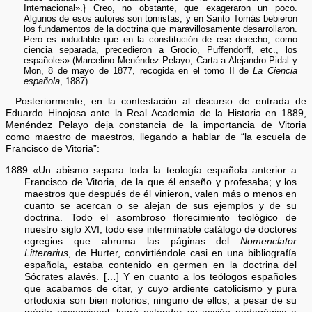
Internacional».} Creo, no obstante, que exageraron un poco.
Algunos de esos autores son tomistas, y en Santo Tomás bebieron
los fundamentos de la doctrina que maravillosamente desarrollaron.
Pero es indudable que en la constitución de ese derecho, como
ciencia separada, precedieron a Grocio, Puffendorff, etc., los
españoles» (Marcelino Menéndez Pelayo, Carta a Alejandro Pidal y
Mon, 8 de mayo de 1877, recogida en el tomo II de
La Ciencia
española
, 1887).
Posteriormente, en la contestación al discurso de entrada de
Eduardo Hinojosa ante la Real Academia de la Historia en 1889,
Menéndez Pelayo deja constancia de la importancia de Vitoria
como maestro de maestros, llegando a hablar de “la escuela de
Francisco de Vitoria”:
1889 «Un abismo separa toda la teología española anterior a
Francisco de Vitoria, de la que él enseño y profesaba; y los
maestros que después de él vinieron, valen más o menos en
cuanto se acercan o se alejan de sus ejemplos y de su
doctrina. Todo el asombroso florecimiento teológico de
nuestro siglo XVI, todo ese interminable catálogo de doctores
egregios que abruma las páginas del
Nomenclator
Litterarius
, de Hurter, convirtiéndole casi en una bibliografía
española, estaba contenido en germen en la doctrina del
Sócrates alavés. […] Y en cuanto a los teólogos españoles
que acabamos de citar, y cuyo ardiente catolicismo y pura
ortodoxia son bien notorios, ninguno de ellos, a pesar de su