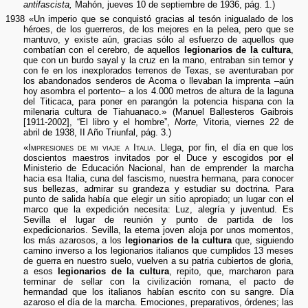
antifascista,
Mahón, jueves 10 de septiembre de 1936, pág. 1.)
1938 «Un imperio que se conquistó gracias al tesón inigualado de los
héroes, de los guerreros, de los mejores en la pelea, pero que se
mantuvo, y existe aún, gracias sólo al esfuerzo de aquellos que
combatían con el cerebro, de aquellos
legionarios de la cultura
,
que con un burdo sayal y la cruz en la mano, entraban sin temor y
con fe en los inexplorados terrenos de Texas, se aventuraban por
los abandonados senderos de Acoma o llevaban la imprenta –aún
hoy asombra el portento– a los 4.000 metros de altura de la laguna
del Titicaca, para poner en parangón la potencia hispana con la
milenaria cultura de Tiahuanaco.» (Manuel Ballesteros Gaibrois
[1911-2002], “El libro y el hombre”,
Norte,
Vitoria, viernes 22 de
abril de 1938, II Año Triunfal, pág. 3.)
«
Impresiones de mi viaje a Italia.
Llega, por fin, el día en que los
doscientos maestros invitados por el Duce y escogidos por el
Ministerio de Educación Nacional, han de emprender la marcha
hacia esa Italia, cuna del fascismo, nuestra hermana, para conocer
sus bellezas, admirar su grandeza y estudiar su doctrina. Para
punto de salida había que elegir un sitio apropiado; un lugar con el
marco que la expedición necesita: Luz, alegría y juventud. Es
Sevilla el lugar de reunión y punto de partida de los
expedicionarios. Sevilla, la eterna joven aloja por unos momentos,
los más azarosos, a los
legionarios de la cultura
que, siguiendo
camino inverso a los legionarios italianos que cumplidos 13 meses
de guerra en nuestro suelo, vuelven a su patria cubiertos de gloria,
a esos
legionarios de la cultura
, repito, que, marcharon para
terminar de sellar con la civilización romana, el pacto de
hermandad que los italianos habían escrito con su sangre. Día
azaroso el día de la marcha. Emociones, preparativos, órdenes; las