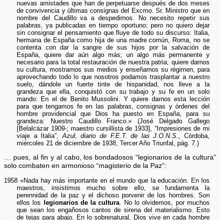
nuevas amistades que han de perpetuarse después de dos meses
de convivencia y últimas consignas del Excmo. Sr. Ministro que en
nombre del Caudillo va a despedirnos. No necesito repetir sus
palabras, ya publicadas en tiempo oportuno; pero no quiero dejar
sin consignar el pensamiento que fluye de todo su discurso: Italia,
hermana de España como hija de una madre común, Roma, no se
contenta con dar la sangre de sus hijos por la salvación de
España, quiere dar aún algo más; un algo más permanente y
necesario para la total restauración de nuestra patria; quiere darnos
su cultura, mostrarnos sus medios y enseñarnos su régimen, para
aprovechando todo lo que nosotros podamos trasplantar a nuestro
suelo, dándole un fuerte tinte de hispanidad, nos lleve a la
grandeza que ella, conquistó con su trabajo y su fe en un solo
mando: En el de Benito Mussolini. Y quiere darnos esta lección
para que tengamos fe en las palabras, consignas y órdenes del
hombre providencial que Dios ha puesto en España, para su
grandeza: Nuestro Caudillo Franco.» (José Delgado Gallego
[Belalcázar 1909-; maestro cursillista de 1933], “Impresiones de mi
viaje a Italia”,
Azul, diario de F.E.T. de las J.O.N.S.
, Córdoba,
miércoles 21 de diciembre de 1938, Tercer Año Triunfal, pág. 7.)
… pues, al fin y al cabo, los bondadosos “legionarios de la cultura”
solo combaten en armonioso “magisterio de la Paz”:
1958 «Nada hay más importante en el mundo que la educación. En los
maestros, insistimos mucho sobre ello, se fundamenta la
perennidad de la paz y el dichoso porvenir de los hombres. Son
ellos los
legionarios de la cultura
. No lo olvidemos, por muchos
que sean los engañosos cantos de sirena del materialismo. Esto
de tejas para abajo. En lo sobrenatural, Dios vive en cada hombre