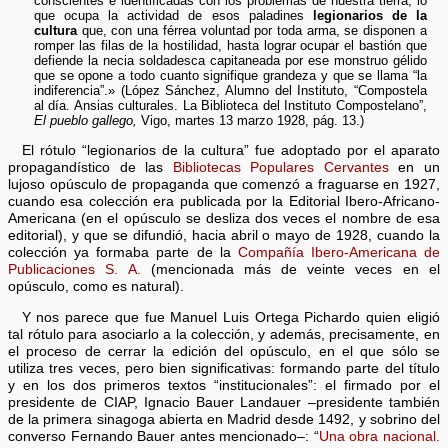
conscientes e identificadas con los problemas de nuestra tierra, lo
que ocupa la actividad de esos paladines
legionarios de la
cultura
que, con una férrea voluntad por toda arma, se disponen a
romper las filas de la hostilidad, hasta lograr ocupar el bastión que
defiende la necia soldadesca capitaneada por ese monstruo gélido
que se opone a todo cuanto signifique grandeza y que se llama “la
indiferencia”.» (López Sánchez, Alumno del Instituto, “Compostela
al día. Ansias culturales. La Biblioteca del Instituto Compostelano”,
El pueblo gallego,
Vigo, martes 13 marzo 1928, pág. 13.)
El rótulo “legionarios de la cultura” fue adoptado por el aparato
propagandístico de las
Bibliotecas Populares Cervantes
en un
lujoso opúsculo de propaganda que comenzó a fraguarse en 1927,
cuando esa colección era publicada por la Editorial Ibero-Africano-
Americana (en el opúsculo se desliza dos veces el nombre de esa
editorial), y que se difundió, hacia abril o mayo de 1928, cuando la
colección ya formaba parte de la
Compañía Ibero-Americana de
Publicaciones S. A.
(mencionada más de veinte veces en el
opúsculo, como es natural).
Y nos parece que fue Manuel Luis Ortega Pichardo quien eligió
tal rótulo para asociarlo a la colección, y además, precisamente, en
el proceso de cerrar la edición del opúsculo, en el que sólo se
utiliza tres veces, pero bien significativas: formando parte del título
y en los dos primeros textos “institucionales”: el firmado por el
presidente de CIAP, Ignacio Bauer Landauer –presidente también
de la primera sinagoga abierta en Madrid desde 1492, y sobrino del
converso Fernando Bauer antes mencionado–: “
Una obra nacional.