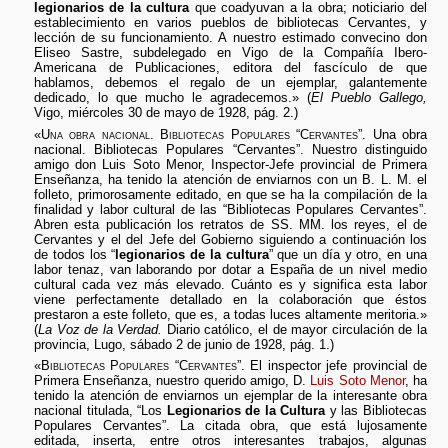
legionarios de la cultura
que coadyuvan a la obra; noticiario del
establecimiento en varios pueblos de bibliotecas Cervantes, y
lección de su funcionamiento. A nuestro estimado convecino don
Eliseo Sastre, subdelegado en Vigo de la Compañía Ibero-
Americana de Publicaciones, editora del fascículo de que
hablamos, debemos el regalo de un ejemplar, galantemente
dedicado, lo que mucho le agradecemos.» (
El Pueblo Gallego,
Vigo, miércoles 30 de mayo de 1928, pág. 2.)
«
Una obra nacional. Bibliotecas Populares “Cervantes”.
Una obra
nacional. Bibliotecas Populares “Cervantes”. Nuestro distinguido
amigo don Luis Soto Menor, Inspector-Jefe provincial de Primera
Enseñanza, ha tenido la atención de enviarnos con un B. L. M. el
folleto, primorosamente editado, en que se ha la compilación de la
finalidad y labor cultural de las “Bibliotecas Populares Cervantes”.
Abren esta publicación los retratos de SS. MM. los reyes, el de
Cervantes y el del Jefe del Gobierno siguiendo a continuación los
de todos los “
legionarios de la cultura
” que un día y otro, en una
labor tenaz, van laborando por dotar a España de un nivel medio
cultural cada vez más elevado. Cuánto es y significa esta labor
viene perfectamente detallado en la colaboración que éstos
prestaron a este folleto, que es, a todas luces altamente meritoria.»
(
La Voz de la Verdad.
Diario católico, el de mayor circulación de la
provincia, Lugo, sábado 2 de junio de 1928, pág. 1.)
«
Bibliotecas Populares “Cervantes”.
El inspector jefe provincial de
Primera Enseñanza, nuestro querido amigo, D.
Luis Soto Menor
, ha
tenido la atención de enviarnos un ejemplar de la interesante obra
nacional titulada, “Los
Legionarios de la Cultura
y las Bibliotecas
Populares Cervantes”. La citada obra, que está lujosamente
editada, inserta, entre otros interesantes trabajos, algunas