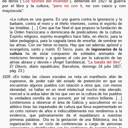
de libros (“
Los tizones del incendio
”), defiende en 1927 la guerra
por el libro y la cultura, “
pero no con k
, no con casco y con
mayúscula”:
«La cultura es una guerra. Es una guerra contra la ignorancia y la
barbarie, contra el moro y el rifeño interiores, contra el espíritu de
las tinieblas. […] Creo que fue Noel el que propuso la fundación de
la Orden franciscana o dominicana de predicadores de la cultura.
Espíritu religioso, espíritu evangélico hace falta, en efecto, para la
labor pedagógica, para la sagrada tarea de enseñar, de sembrar en
las almas. Con ser héroe no basta. Hay que ser además apóstol y
evangelista, santo y mártir. El Tercio, pues, de
legionarios de la
cultura
ha de estar compuesto de soldados animados de
misticismo ferviente y a quienes el celo por la salvación de las
almas abrase y devore.» (Ángel Samblancat, “
La batalla del libro
”,
El Diluvio, diario republicano,
Barcelona, domingo 24 julio 1927,
pág. 23.)
1928 «En todas las clases sociales se nota un manifiesto afán de
superarse, de poder salir del estado de preterición en que se
encuentran algunos pueblos con relación a otros que, con menos
idoneidad, se hallan en un nivel intelectual mucho más elevado,
merced a la ardua labor de los que ven en la cultura de los pueblos
la verdadera semilla de su porvenir, por tal motivo brillante. […]
Limitémonos a observar el área de Galicia y auscultemos en su
atlético tórax las inquietudes de cultura que lleva experimentado en
un corto número de años e indiscutiblemente nos rendiremos a la
evidencia, que palmariamente da el espaldarazo a nuestras
primeras palabras. Ora es la gestación de una Biblioteca, ora la
organización de un ciclo de conferencias a cargo de personas