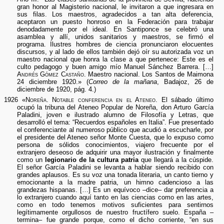
gran honor al Magisterio nacional, le invitaron a que ingresara en
sus filas. Los maestros, agradecidos a tan alta deferencia,
aceptaron un puesto honroso en la Federación para trabajar
denodadamente por el ideal. En Santiponce se celebró una
asamblea y allí, unidos sanitarios y maestros, se firmó el
programa. Ilustres hombres de ciencia pronunciaron elocuentes
discursos, y al lado de ellos también dejó oír su autorizada voz un
maestro nacional que honra la clase a que pertenece: Este es el
culto pedagogo y buen amigo mío Manuel Sánchez Barrera. […]
Andrés Gómez Castaño.
Maestro nacional. Los Santos de Maimona
24 diciembre 1920.» (
Correo de la mañana
, Badajoz, 26 de
diciembre de 1920, pág. 4.)
1926 «
Noreña. Notable conferencia en el Ateneo.
El sábado último
ocupó la tribuna del Ateneo Popular de Noreña, don Arturo García
Paladini, joven e ilustrado alumno de Filosofía y Letras, que
desarrolló el tema: “Recuerdos españoles en Italia”. Fue presentado
el conferenciante al numeroso público que acudió a escucharle, por
el presidente del Ateneo señor Monte Cuesta, que lo expuso como
persona de sólidos conocimientos, viajero frecuente por el
extranjero deseoso de adquirir una mayor ilustración y finalmente
como un
legionario de la cultura patria
que llegará a la cúspide.
El señor García Paladini se levanta a hablar siendo recibido con
grandes aplausos. Es su voz una tonada literaria, un canto tierno y
emocionante a la madre patria, un himno cadencioso a las
grandezas hispanas. […] Es un equívoco –dice– dar preferencia a
lo extranjero cuando aquí tanto en las ciencias como en las artes,
como en todo tenemos motivos suficientes para sentirnos
legítimamente orgullosos de nuestro fructífero suelo. España –
termina– fue grande porque, como el dicho corriente, “en sus