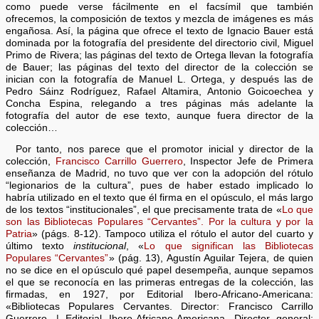
como puede verse fácilmente en el facsímil que también
ofrecemos, la composición de textos y mezcla de imágenes es más
engañosa. Así, la página que ofrece el texto de Ignacio Bauer está
dominada por la fotografía del presidente del directorio civil, Miguel
Primo de Rivera; las páginas del texto de Ortega llevan la fotografía
de Bauer; las páginas del texto del director de la colección se
inician con la fotografía de Manuel L. Ortega, y después las de
Pedro Sáinz Rodríguez, Rafael Altamira, Antonio Goicoechea y
Concha Espina, relegando a tres páginas más adelante la
fotografía del autor de ese texto, aunque fuera director de la
colección…
Por tanto, nos parece que el promotor inicial y director de la
colección,
Francisco Carrillo Guerrero
, Inspector Jefe de Primera
enseñanza de Madrid, no tuvo que ver con la adopción del rótulo
“legionarios de la cultura”, pues de haber estado implicado lo
habría utilizado en el texto que él firma en el opúsculo, el más largo
de los textos “institucionales”, el que precisamente trata de «
Lo que
son las Bibliotecas Populares “Cervantes”. Por la cultura y por la
Patria
» (págs. 8-12). Tampoco utiliza el rótulo el autor del cuarto y
último texto
institucional
, «
Lo que significan las Bibliotecas
Populares “Cervantes”
» (pág. 13), Agustín Aguilar Tejera, de quien
no se dice en el opúsculo qué papel desempeña, aunque sepamos
el que se reconocía en las primeras entregas de la colección, las
firmadas, en 1927, por Editorial Ibero-Africano-Americana:
«Bibliotecas Populares Cervantes. Director: Francisco Carrillo
Guerrero. | Editorial Ibero-Africano-Americana. Director general: