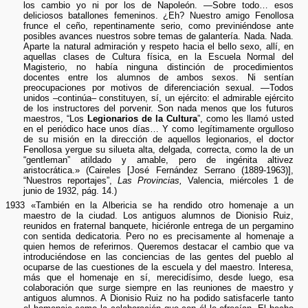
los cambio yo ni por los de Napoleón. —Sobre todo… esos
deliciosos batallones femeninos. ¿Eh? Nuestro amigo Fenollosa
frunce el ceño, repentinamente serio, como previniéndose ante
posibles avances nuestros sobre temas de galantería. Nada. Nada.
Aparte la natural admiración y respeto hacia el bello sexo, allí, en
aquellas clases de Cultura física, en la Escuela Normal del
Magisterio, no había ninguna distinción de procedimientos
docentes entre los alumnos de ambos sexos. Ni sentían
preocupaciones por motivos de diferenciación sexual. —Todos
unidos –continúa– constituyen, sí, un ejército: el admirable ejército
de los instructores del porvenir. Son nada menos que los futuros
maestros, “Los
Legionarios de la Cultura
”, como les llamó usted
en el periódico hace unos días… Y como legítimamente orgulloso
de su misión en la dirección de aquellos legionarios, el doctor
Fenollosa yergue su silueta alta, delgada, correcta, como la de un
“gentleman” atildado y amable, pero de ingénita altivez
aristocrática.» (Caireles [José Fernández Serrano (1889-1963)],
“Nuestros reportajes”,
Las Provincias,
Valencia, miércoles 1 de
junio de 1932, pág. 14.)
1933 «También en la Albericia se ha rendido otro homenaje a un
maestro de la ciudad. Los antiguos alumnos de Dionisio Ruiz,
reunidos en fraternal banquete, hiciéronle entrega de un pergamino
con sentida dedicatoria. Pero no es precisamente al homenaje a
quien hemos de referirnos. Queremos destacar el cambio que va
introduciéndose en las conciencias de las gentes del pueblo al
ocuparse de las cuestiones de la escuela y del maestro. Interesa,
más que el homenaje en sí, merecidísimo, desde luego, esa
colaboración que surge siempre en las reuniones de maestro y
antiguos alumnos. A Dionisio Ruiz no ha podido satisfacerle tanto