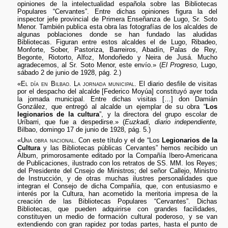
opiniones de la intelectualidad española sobre las Bibliotecas
Populares “Cervantes”. Entre dichas opiniones figura la del
inspector jefe provincial de Primera Enseñanza de Lugo, Sr. Soto
Menor. También publica esta obra las fotografías de los alcaldes de
algunas poblaciones donde se han fundado las aludidas
Bibliotecas. Figuran entre estos alcaldes el de Lugo, Ribadeo,
Monforte, Sober, Pastoriza, Barreiros, Abadín, Palas de Rey,
Begonte, Riotorto, Alfoz, Mondoñedo y Neira de Jusá. Mucho
agradecemos, al Sr. Soto Menor, este envío.» (
El Progreso,
Lugo,
sábado 2 de junio de 1928, pág. 2.)
«
El día en Bilbao. La jornada municipal.
El diario desfile de visitas
por el despacho del alcalde [Federico Moyúa] constituyó ayer toda
la jomada municipal. Entre dichas visitas […] don Damián
González, que entregó al alcalde un ejemplar de su obra “
Los
legionarios de la cultura
”, y la directora del grupo escolar de
Uríbarri, que fue a despedirse.» (
Euzkadi, diario independiente,
Bilbao, domingo 17 de junio de 1928, pág. 5.)
«
Una obra nacional.
Con este título y el de “Los
Legionarios de la
Cultura
y las Bibliotecas públicas Cervantes” hemos recibido un
Álbum, primorosamente editado por la Compañía Ibero-Americana
de Publicaciones, ilustrado con los retratos de SS. MM. los Reyes;
del Presidente del Cnsejo de Ministros; del señor Callejo, Ministro
de Instrucción, y de otras muchas ilustres personalidades que
integran el Consejo de dicha Compañía, que, con entusiasmo e
interés por la Cultura, han acometido la meritoria impresa de la
creación de las Bibliotecas Populares “Cervantes”. Dichas
Bibliotecas, que pueden adquirirse con grandes facilidades,
constituyen un medio de formación cultural poderoso, y se van
extendiendo con gran rapidez por todas partes, hasta el punto de