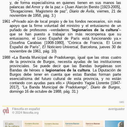
y, de forma especialísima en quienes tienen en sus manos las
palancas del Amor y de la paz.» (Juan Alarcón Benito [1923-2005],
“Divagaciones. Magisterio de paz”,
Diario de Ávila,
viernes, 21 de
noviembre de 1958, pág. 3.)
1961 «Privado aún de local propio y de los fondos necesarios, sin más
apoyo que la firme voluntad del ministro y el entusiasmo de un
puñado de profesores –verdaderos “
legionarios de la cultura
”–
que se han puesto a trabajar sin más recompensa que su
entusiasmo, el Liceo Español de París está funcionando ya.»
(Josefina Carabias [1908-1980], “Crónica de Francia. El Liceo
Español de París”,
El Noticiero Universal,
Barcelona, jueves 30 de
noviembre de 1961, pág. 10)
1988 «La Banda Municipal de Pradoluengo, igual que las otras cuatro
de la provincia de Burgos, necesita ayudas de las instituciones
provinciales. Se puede decir que las Bandas burgalesas son
Bandas de héroes o
legionarios de la cultura
. La Diputación de
Burgos debe tener en cuenta que estas Bandas forman parte
esencialísima del futuro cultural de esta provincia, y no están
contando con ayudas para ello.» (Alejandro Yagüe Llorente [1947-
2017], “La Banda Municipal de Pradoluengo”,
Diario de Burgos,
domingo 16 de octubre de 1988, pág. 31.)
gbs
Filosofía en español
averiguador
© 2024 filosofia.org