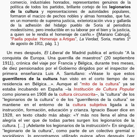
comercio, industriales honrados, representantes genuinos de la
política de todos los partidos, brillante cortejo de los
legionarios
de la cultura
y representaciones de autoridades populares,
formaron el macizo de pechos nobles y almas honradas, que fue,
en un momento de suprema justicia, exteriorización viva y gallarda
de la adhesión del hidalgo pueblo de Soria al periodista
modestísimo, pero irreductible en su laborar por el bien y la justicia,
a quien se le rendía el homenaje de cariño.» ([Mariano Cabruja],
“
Paella popular. Homenaje a Artigas
”,
La Verdad,
Soria, martes 1º
de agosto de 1911, pág. 1.)
Un mes después,
El Liberal
de Madrid publica el artículo “A la
conquista de Europa. Una guerrilla de maestros” (20 septiembre
1911), crónica del viaje por Francia y Bélgica, durante tres meses,
de diez pensionados por el Gobierno dirigidos por el inspector de
primera enseñanza Luis A. Santullano: «Véase lo que estos
guerrilleros de la cultura
han visto en el corto tiempo de su
residencia en Bélgica…». Aunque el “
mito de la cultura
” ya se
estaba incubando en España –la
Institución de Cultura Popular
como pionera en 1908 de la
cultura circunscrita
–, la “cultura” de los
“legionarios de la cultura” o de los “guerrilleros de la cultura” se
mantiene en el entorno de la
cultura subjetiva
ligada a la
instrucción, formación, educación y crianza. Ignacio Bauer dice en
1928, en texto citado más abajo: «Y más nos llena el alma de
alegría el ver que de todas partes surgen los legionarios de la
cultura. […] ¡Adelante los legionarios de la instrucción!» En singular,
“legionario de la cultura”, como parte de un colectivo gremial o
sociológico, lo encontramos utilizado quince años después (ver