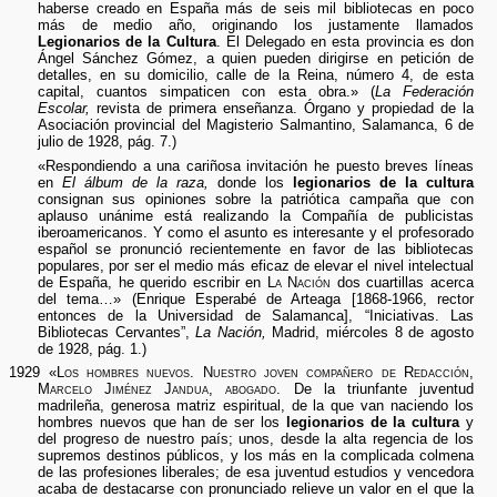
haberse creado en España más de seis mil bibliotecas en poco
más de medio año, originando los justamente llamados
Legionarios de la Cultura
. El Delegado en esta provincia es don
Ángel Sánchez Gómez, a quien pueden dirigirse en petición de
detalles, en su domicilio, calle de la Reina, número 4, de esta
capital, cuantos simpaticen con esta obra.» (
La Federación
Escolar,
revista de primera enseñanza. Órgano y propiedad de la
Asociación provincial del Magisterio Salmantino, Salamanca, 6 de
julio de 1928, pág. 7.)
«Respondiendo a una cariñosa invitación he puesto breves líneas
en
El álbum de la raza,
donde los
legionarios de la cultura
consignan sus opiniones sobre la patriótica campaña que con
aplauso unánime está realizando la Compañía de publicistas
iberoamericanos. Y como el asunto es interesante y el profesorado
español se pronunció recientemente en favor de las bibliotecas
populares, por ser el medio más eficaz de elevar el nivel intelectual
de España, he querido escribir en
La Nación
dos cuartillas acerca
del tema…» (Enrique Esperabé de Arteaga [1868-1966, rector
entonces de la Universidad de Salamanca], “Iniciativas. Las
Bibliotecas Cervantes”,
La Nación,
Madrid, miércoles 8 de agosto
de 1928, pág. 1.)
1929 «
Los hombres nuevos. Nuestro joven compañero de Redacción,
Marcelo Jiménez Jandua, abogado.
De la triunfante juventud
madrileña, generosa matriz espiritual, de la que van naciendo los
hombres nuevos que han de ser los
legionarios de la cultura
y
del progreso de nuestro país; unos, desde la alta regencia de los
supremos destinos públicos, y los más en la complicada colmena
de las profesiones liberales; de esa juventud estudios y vencedora
acaba de destacarse con pronunciado relieve un valor en el que la