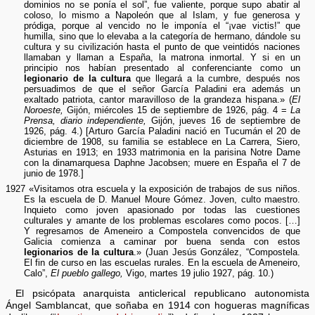
dominios no se ponía el sol”, fue valiente, porque supo abatir al
coloso, lo mismo a Napoleón que al Islam, y fue generosa y
pródiga, porque al vencido no le imponía el “¡vae victis!” que
humilla, sino que lo elevaba a la categoría de hermano, dándole su
cultura y su civilización hasta el punto de que veintidós naciones
llamaban y llaman a España, la matrona inmortal. Y si en un
principio nos habían presentado al conferenciante como un
legionario de la cultura
que llegará a la cumbre, después nos
persuadimos de que el señor García Paladini era además un
exaltado patriota, cantor maravilloso de la grandeza hispana.» (
El
Noroeste,
Gijón, miércoles 15 de septiembre de 1926, pág. 4 =
La
Prensa, diario independiente,
Gijón, jueves 16 de septiembre de
1926, pág. 4.) [Arturo García Paladini nació en Tucumán el 20 de
diciembre de 1908, su familia se establece en La Carrera, Siero,
Asturias en 1913; en 1933 matrimonia en la parisina Notre Dame
con la dinamarquesa Daphne Jacobsen; muere en España el 7 de
junio de 1978.]
1927 «Visitamos otra escuela y la exposición de trabajos de sus niños.
Es la escuela de D. Manuel Moure Gómez. Joven, culto maestro.
Inquieto como joven apasionado por todas las cuestiones
culturales y amante de los problemas escolares como pocos. […]
Y regresamos de Ameneiro a Compostela convencidos de que
Galicia comienza a caminar por buena senda con estos
legionarios de la cultura
.» (Juan Jesús González, “Compostela.
El fin de curso en las escuelas rurales. En la escuela de Ameneiro,
Calo”,
El pueblo gallego,
Vigo, martes 19 julio 1927, pág. 10.)
El psicópata anarquista anticlerical republicano autonomista
Ángel Samblancat, que soñaba en 1914 con hogueras magníficas