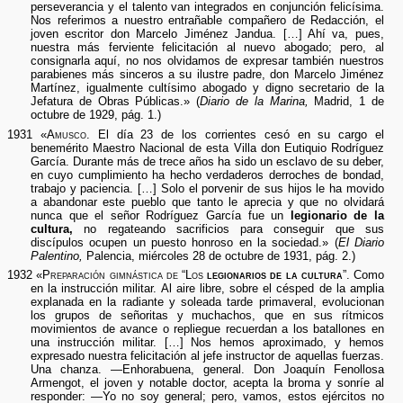
perseverancia y el talento van integrados en conjunción felicísima.
Nos referimos a nuestro entrañable compañero de Redacción, el
joven escritor don Marcelo Jiménez Jandua. […] Ahí va, pues,
nuestra más ferviente felicitación al nuevo abogado; pero, al
consignarla aquí, no nos olvidamos de expresar también nuestros
parabienes más sinceros a su ilustre padre, don Marcelo Jiménez
Martínez, igualmente cultísimo abogado y digno secretario de la
Jefatura de Obras Públicas.» (
Diario de la Marina,
Madrid, 1 de
octubre de 1929, pág. 1.)
1931 «
Amusco.
El día 23 de los corrientes cesó en su cargo el
benemérito Maestro Nacional de esta Villa don Eutiquio Rodríguez
García. Durante más de trece años ha sido un esclavo de su deber,
en cuyo cumplimiento ha hecho verdaderos derroches de bondad,
trabajo y paciencia. […] Solo el porvenir de sus hijos le ha movido
a abandonar este pueblo que tanto le aprecia y que no olvidará
nunca que el señor Rodríguez García fue un
legionario de la
cultura,
no regateando sacrificios para conseguir que sus
discípulos ocupen un puesto honroso en la sociedad.» (
El Diario
Palentino,
Palencia, miércoles 28 de octubre de 1931, pág. 2.)
1932 «
Preparación gimnástica de “Los
legionarios de la cultura
”.
Como
en la instrucción militar. Al aire libre, sobre el césped de la amplia
explanada en la radiante y soleada tarde primaveral, evolucionan
los grupos de señoritas y muchachos, que en sus rítmicos
movimientos de avance o repliegue recuerdan a los batallones en
una instrucción militar. […] Nos hemos aproximado, y hemos
expresado nuestra felicitación al jefe instructor de aquellas fuerzas.
Una chanza. —Enhorabuena, general. Don Joaquín Fenollosa
Armengot, el joven y notable doctor, acepta la broma y sonríe al
responder: —Yo no soy general; pero, vamos, estos ejércitos no