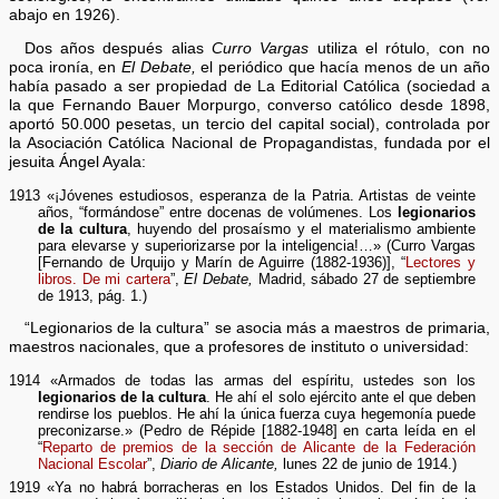
abajo en 1926).
Dos años después alias
Curro Vargas
utiliza el rótulo, con no
poca ironía, en
El Debate,
el periódico que hacía menos de un año
había pasado a ser propiedad de La Editorial Católica (sociedad a
la que Fernando Bauer Morpurgo, converso católico desde 1898,
aportó 50.000 pesetas, un tercio del capital social), controlada por
la Asociación Católica Nacional de Propagandistas, fundada por el
jesuita Ángel Ayala:
1913 «¡Jóvenes estudiosos, esperanza de la Patria. Artistas de veinte
años, “formándose” entre docenas de volúmenes. Los
legionarios
de la cultura
, huyendo del prosaísmo y el materialismo ambiente
para elevarse y superiorizarse por la inteligencia!…» (Curro Vargas
[Fernando de Urquijo y Marín de Aguirre (1882-1936)], “
Lectores y
libros. De mi cartera
”,
El Debate,
Madrid, sábado 27 de septiembre
de 1913, pág. 1.)
“Legionarios de la cultura” se asocia más a maestros de primaria,
maestros nacionales, que a profesores de instituto o universidad:
1914 «Armados de todas las armas del espíritu, ustedes son los
legionarios de la cultura
. He ahí el solo ejército ante el que deben
rendirse los pueblos. He ahí la única fuerza cuya hegemonía puede
preconizarse.» (Pedro de Répide [1882-1948] en carta leída en el
“
Reparto de premios de la sección de Alicante de la Federación
Nacional Escolar
”,
Diario de Alicante,
lunes 22 de junio de 1914.)
1919 «Ya no habrá borracheras en los Estados Unidos. Del fin de la