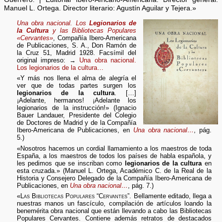
Manuel L. Ortega. Director literario: Agustín Aguilar y Tejera.»
Una obra nacional. Los
Legionarios de
la Cultura
y las Bibliotecas Populares
«Cervantes»
, Compañía Ibero-Americana
de Publicaciones, S. A., Don Ramón de
la Cruz 51, Madrid 1928. Facsímil del
original impreso: →
Una obra nacional.
Los legionarios de la cultura…
«Y más nos llena el alma de alegría el
ver que de todas partes surgen los
legionarios de la cultura
. […]
¡Adelante, hermanos! ¡Adelante los
legionarios de la instrucción!» (Ignacio
Bauer Landauer, Presidente del Colegio
de Doctores de Madrid y de la Compañía
Ibero-Americana de Publicaciones, en
Una obra nacional…
, pág.
5.)
«Nosotros hacemos un cordial llamamiento a los maestros de toda
España, a los maestros de todos los países de habla española, y
les pedimos que se inscriban como
legionarios de la cultura
en
esta cruzada.» (Manuel L. Ortega, Académico C. de la Real de la
Historia y Consejero Delegado de la Compañía Ibero-Americana de
Publicaciones, en
Una obra nacional…
, pág. 7.)
«
Las Bibliotecas Populares “Cervantes”.
Bellamente editado, llega a
nuestras manos un fascículo, compilación de artículos loando la
benemérita obra nacional que están llevando a cabo las Bibliotecas
Populares Cervantes. Contiene además retratos de destacados