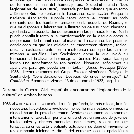
el homenaje como la colaboración que con él le ofrecían. El hecho
de formarse al final del homenaje una Sociedad titulada “
Los
legionarios de la cultura
”, integrada por los mismos que en torno
a Dionisio Ruiz se sentaron, le llenaría de satisfacción. Porque la
naciente Asociación suponía tanto como el contar en todo
momento con los hombres formados en la escuela de Ruamayor,
que se disponen a laborar por la ilustración de sus conciudadanos,
ayudando a la escuela donde aprendieron las primeras letras. Nada
puede contribuir tanto a la transformación de la escuela como la
cooperación de la familia con el maestro. La causa de las pésimas
condiciones en que las oficiales se encontraron siempre, reside,
única y exclusivamente, en la indiferencia con que las familias
miraban a aquéllas. Las Sociedades como la que inició su
formación al finalizar el homenaje a Dionisio Ruiz serán las que
logren una transformación tan sentida. Nosotros señalamos su
aparición, para que pueda ser imitada.» (Jesús Revaque [1896-
1983, director entonces del Grupo Escolar Menéndez Pelayo, de
Santander], “Consideraciones. Después de unos homenajes”,
El
Cantábrico,
Santander, viernes 13 de octubre de 1933, pág. 1.)
Durante la Guerra Civil española encontramos “legionarios de la
cultura” en ambos bandos…
1936 «
La verdadera revolución.
La más profunda, la más eficaz, la más
necesaria, la verdadera revolución no se ha manifestado en nuestra
ciudad hasta la pasada semana. Veníase gestando activamente,
intensamente laboraban por ella, entre otros, un puñado de jóvenes
intelectuales y obreros manuales conscientes, y a su empuje
tenaz, a su entusiasta y valiente actuación, se debe el movimiento
revolucionario iniciado el día 1 del corriente con la apelación a