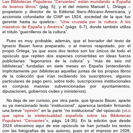
Las Bibliotecas Populares “Cervantes” están inundando a España
de buenos libros
” (pág. 5); y el del mismo Manuel L. Ortega –
propietario y director de la Editorial Ibero-Africano-Americana, y
accionista cofundador de CIAP en 1924, sociedad de la que fue
gerente hasta su quiebra–: “
Una cruzada por la cultura. A los
maestros de España y América
” (págs. 6-7), donde también utiliza
el rótulo “guerrilleros de la cultura”.
Pues es muy probable, además, que el borrador del texto de
Ignacio Bauer fuera preparado, o al menos reajustado, por el
propio Ortega, ya que esos dos textos son los únicos de todo el
opúsculo que repiten dos especies convertidas en ideas fuerza
publicitarias: “legionarios de la cultura” y “más de seis mil
bibliotecas” fundadas en siete meses en España (entendiendo
implícitamente por
bibliotecas
aquellas juntas de los propios libros
de la colección que irían recibiendo los suscriptores, algunos
particulares de pago pero, sobre todo, suscripciones institucionales
en compras masivas subvencionadas por ayuntamientos,
diputaciones, gobiernos civiles y ministerios).
No deja de ser curioso, por otra parte, que Ignacio Bauer, aparte
su ya mencionado texto “institucional”, aparezca también firmando
una breve “
opinión
” en la parte “no institucional” del opúsculo («
Lo
que opina la intelectualidad española sobre las Bibliotecas
Populares “Cervantes”
», págs. 14-35). En la edición que desde
2024 ofrecemos aquí de ese opúsculo se han juntado los textos
con las fotografías de sus autores, pues en el impreso en 1928,