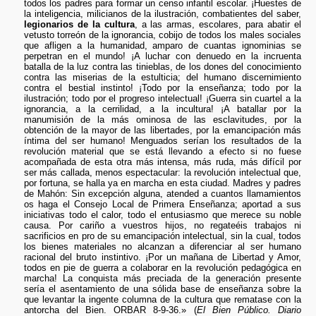
todos los padres para formar un censo infantil escolar. ¡Huestes de
la inteligencia, milicianos de la ilustración, combatientes del saber,
legionarios de la cultura
, a las armas, escolares, para abatir el
vetusto torreón de la ignorancia, cobijo de todos los males sociales
que afligen a la humanidad, amparo de cuantas ignominias se
perpetran en el mundo! ¡A luchar con denuedo en la incruenta
batalla de la luz contra las tinieblas, de los dones del conocimiento
contra las miserias de la estulticia; del humano discernimiento
contra el bestial instinto! ¡Todo por la enseñanza; todo por la
ilustración; todo por el progreso intelectual! ¡Guerra sin cuartel a la
ignorancia, a la cerrilidad, a la incultura! ¡A batallar por la
manumisión de la más ominosa de las esclavitudes, por la
obtención de la mayor de las libertades, por la emancipación más
íntima del ser humano! Menguados serían los resultados de la
revolución material que se está llevando a efecto si no fuese
acompañada de esta otra más intensa, más ruda, más difícil por
ser más callada, menos espectacular: la revolución intelectual que,
por fortuna, se halla ya en marcha en esta ciudad. Madres y padres
de Mahón: Sin excepción alguna, atended a cuantos llamamientos
os haga el Consejo Local de Primera Enseñanza; aportad a sus
iniciativas todo el calor, todo el entusiasmo que merece su noble
causa. Por cariño a vuestros hijos, no regateéis trabajos ni
sacrificios en pro de su emancipación intelectual, sin la cual, todos
los bienes materiales no alcanzan a diferenciar al ser humano
racional del bruto instintivo. ¡Por un mañana de Libertad y Amor,
todos en pie de guerra a colaborar en la revolución pedagógica en
marcha! La conquista más preciada de la generación presente
sería el asentamiento de una sólida base de enseñanza sobre la
que levantar la ingente columna de la cultura que rematase con la
antorcha del Bien. ORBAR 8-9-36.» (
El Bien Público. Diario