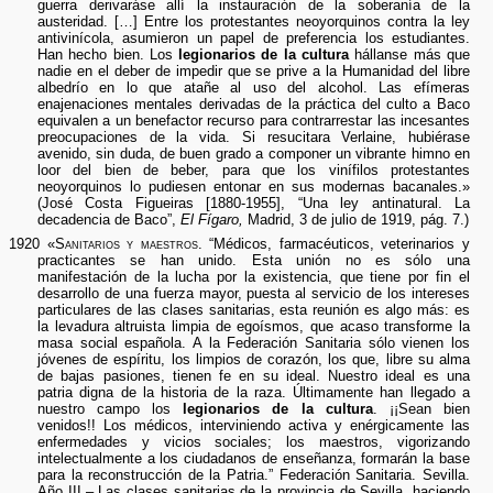
guerra derivaráse allí la instauración de la soberanía de la
austeridad. […] Entre los protestantes neoyorquinos contra la ley
antivinícola, asumieron un papel de preferencia los estudiantes.
Han hecho bien. Los
legionarios de la cultura
hállanse más que
nadie en el deber de impedir que se prive a la Humanidad del libre
albedrío en lo que atañe al uso del alcohol. Las efímeras
enajenaciones mentales derivadas de la práctica del culto a Baco
equivalen a un benefactor recurso para contrarrestar las incesantes
preocupaciones de la vida. Si resucitara Verlaine, hubiérase
avenido, sin duda, de buen grado a componer un vibrante himno en
loor del bien de beber, para que los vinífilos protestantes
neoyorquinos lo pudiesen entonar en sus modernas bacanales.»
(José Costa Figueiras [1880-1955], “Una ley antinatural. La
decadencia de Baco”,
El Fígaro,
Madrid, 3 de julio de 1919, pág. 7.)
1920 «
Sanitarios y maestros.
“Médicos, farmacéuticos, veterinarios y
practicantes se han unido. Esta unión no es sólo una
manifestación de la lucha por la existencia, que tiene por fin el
desarrollo de una fuerza mayor, puesta al servicio de los intereses
particulares de las clases sanitarias, esta reunión es algo más: es
la levadura altruista limpia de egoísmos, que acaso transforme la
masa social española. A la Federación Sanitaria sólo vienen los
jóvenes de espíritu, los limpios de corazón, los que, libre su alma
de bajas pasiones, tienen fe en su ideal. Nuestro ideal es una
patria digna de la historia de la raza. Últimamente han llegado a
nuestro campo los
legionarios de la cultura
. ¡¡Sean bien
venidos!! Los médicos, interviniendo activa y enérgicamente las
enfermedades y vicios sociales; los maestros, vigorizando
intelectualmente a los ciudadanos de enseñanza, formarán la base
para la reconstrucción de la Patria.” Federación Sanitaria. Sevilla.
Año III.– Las clases sanitarias de la provincia de Sevilla, haciendo