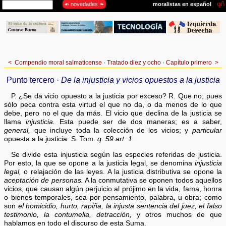
<
Compendio moral salmaticense
·
Tratado diez y ocho
·
Capítulo primero
>
Punto tercero ·
De la injusticia y vicios opuestos a la justicia
P. ¿Se da vicio opuesto a la justicia por exceso? R. Que no; pues
sólo peca contra esta virtud el que no da, o da menos de lo que
debe, pero no el que da más. El vicio que declina de la justicia se
llama
injusticia.
Esta puede ser de dos maneras; es a saber,
general,
que incluye toda la colección de los vicios; y
particular
opuesta a la justicia. S. Tom.
q. 59 art. 1.
Se divide esta injusticia según las especies referidas de justicia.
Por esto, la que se opone a la justicia legal, se denomina
injusticia
legal,
o relajación de las leyes. A la justicia distributiva se opone la
aceptación de personas.
A la conmutativa se oponen todos aquellos
vicios, que causan algún perjuicio al prójimo en la vida, fama, honra
o bienes temporales, sea por pensamiento, palabra, u obra; como
son
el homicidio, hurto, rapiña, la injusta sentencia del juez, el falso
testimonio, la contumelia, detracción,
y otros muchos de que
hablamos en todo el discurso de esta Suma.