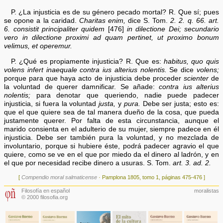
P. ¿La injusticia es de su género pecado mortal? R. Que sí; pues
se opone a la caridad.
Charitas enim,
dice S. Tom.
2. 2. q. 66. art.
6.
consistit principaliter quidem
[476]
in dilectione Dei; secundario
vero in dilectione proximi ad quam pertinet, ut proximo bonum
velimus, et operemur.
P. ¿Qué es propiamente injusticia? R. Que es:
habitus, quo quis
volens infert inaequale contra ius alterius nolentis.
Se dice
volens;
porque para que haya acto de injusticia debe proceder
scienter
de
la voluntad de querer damnificar. Se añade:
contra ius alterius
nolentis;
para denotar que queriendo, nadie puede padecer
injusticia, si fuera la voluntad
justa,
y
pura.
Debe ser justa; esto es:
que el que quiere sea de tal manera dueño de la cosa, que pueda
justamente querer. Por falta de esta circunstancia, aunque el
marido consienta en el adulterio de su mujer, siempre padece en él
injusticia. Debe ser también pura la voluntad, y no mezclada de
involuntario, porque si hubiere éste, podrá padecer agravio el que
quiere, como se ve en el que por miedo da el dinero al ladrón, y en
el que por necesidad recibe dinero a usuras. S. Tom.
art. 3. ad. 2.
[
Compendio moral salmaticense
· Pamplona 1805, tomo 1, páginas 475-476 ]
Filosofía en español
moralistas
© 2000 filosofia.org