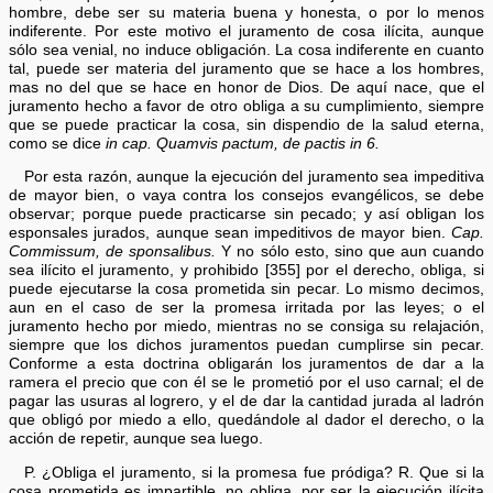
hombre, debe ser su materia buena y honesta, o por lo menos
indiferente. Por este motivo el juramento de cosa ilícita, aunque
sólo sea venial, no induce obligación. La cosa indiferente en cuanto
tal, puede ser materia del juramento que se hace a los hombres,
mas no del que se hace en honor de Dios. De aquí nace, que el
juramento hecho a favor de otro obliga a su cumplimiento, siempre
que se puede practicar la cosa, sin dispendio de la salud eterna,
como se dice
in cap. Quamvis pactum, de pactis in 6.
Por esta razón, aunque la ejecución del juramento sea impeditiva
de mayor bien, o vaya contra los consejos evangélicos, se debe
observar; porque puede practicarse sin pecado; y así obligan los
esponsales jurados, aunque sean impeditivos de mayor bien.
Cap.
Commissum, de sponsalibus.
Y no sólo esto, sino que aun cuando
sea ilícito el juramento, y prohibido [355] por el derecho, obliga, si
puede ejecutarse la cosa prometida sin pecar. Lo mismo decimos,
aun en el caso de ser la promesa irritada por las leyes; o el
juramento hecho por miedo, mientras no se consiga su relajación,
siempre que los dichos juramentos puedan cumplirse sin pecar.
Conforme a esta doctrina obligarán los juramentos de dar a la
ramera el precio que con él se le prometió por el uso carnal; el de
pagar las usuras al logrero, y el de dar la cantidad jurada al ladrón
que obligó por miedo a ello, quedándole al dador el derecho, o la
acción de repetir, aunque sea luego.
P. ¿Obliga el juramento, si la promesa fue pródiga? R. Que si la
cosa prometida es impartible, no obliga, por ser la ejecución ilícita