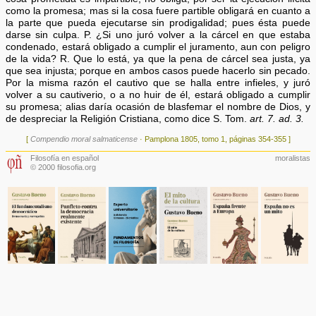
como la promesa; mas si la cosa fuere partible obligará en cuanto a
la parte que pueda ejecutarse sin prodigalidad; pues ésta puede
darse sin culpa. P. ¿Si uno juró volver a la cárcel en que estaba
condenado, estará obligado a cumplir el juramento, aun con peligro
de la vida? R. Que lo está, ya que la pena de cárcel sea justa, ya
que sea injusta; porque en ambos casos puede hacerlo sin pecado.
Por la misma razón el cautivo que se halla entre infieles, y juró
volver a su cautiverio, o a no huir de él, estará obligado a cumplir
su promesa; alias daría ocasión de blasfemar el nombre de Dios, y
de despreciar la Religión Cristiana, como dice S. Tom.
art. 7. ad. 3.
[
Compendio moral salmaticense
· Pamplona 1805, tomo 1, páginas 354-355 ]
Filosofía en español
moralistas
© 2000 filosofia.org