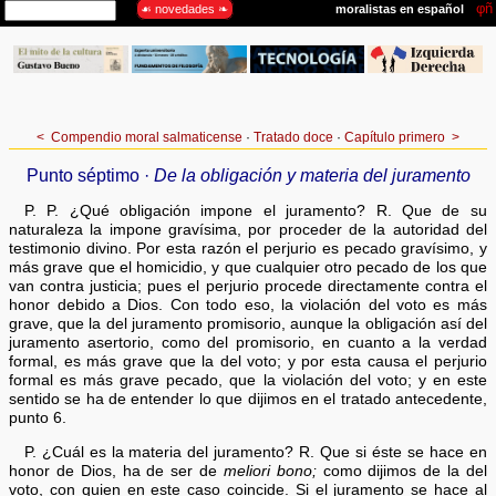
<
Compendio moral salmaticense
·
Tratado doce
·
Capítulo primero
>
Punto séptimo ·
De la obligación y materia del juramento
P. P. ¿Qué obligación impone el juramento? R. Que de su
naturaleza la impone gravísima, por proceder de la autoridad del
testimonio divino. Por esta razón el perjurio es pecado gravísimo, y
más grave que el homicidio, y que cualquier otro pecado de los que
van contra justicia; pues el perjurio procede directamente contra el
honor debido a Dios. Con todo eso, la violación del voto es más
grave, que la del juramento promisorio, aunque la obligación así del
juramento asertorio, como del promisorio, en cuanto a la verdad
formal, es más grave que la del voto; y por esta causa el perjurio
formal es más grave pecado, que la violación del voto; y en este
sentido se ha de entender lo que dijimos en el tratado antecedente,
punto 6.
P. ¿Cuál es la materia del juramento? R. Que si éste se hace en
honor de Dios, ha de ser de
meliori bono;
como dijimos de la del
voto, con quien en este caso coincide. Si el juramento se hace al