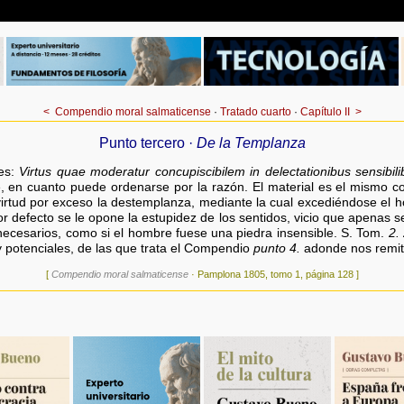
<
Compendio moral salmaticense
·
Tratado cuarto
·
Capítulo II
>
Punto tercero ·
De la Templanza
es:
Virtus quae moderatur concupiscibilem in delectationibus sensibili
e, en cuanto puede ordenarse por la razón. El material es el mismo 
rtud por exceso la destemplanza, mediante la cual excediéndose el h
or defecto se le opone la estupidez de los sentidos, vicio que apenas 
 y necesarios, como si el hombre fuese una piedra insensible. S. Tom.
2.
y potenciales, de las que trata el Compendio
punto 4.
adonde nos remit
[
Compendio moral salmaticense
· Pamplona 1805, tomo 1, página 128 ]