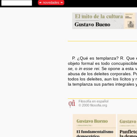
P. ¿Qué es templanza? R. Que 
objeto formal es todo concupiscibl
se,
o
in esse rei.
Se opone a esta vi
abusa de los deleites corporales. P
todos los deleites, aun los lícitos
la templanza sus partes integrales 
Filosofía en español
© 2000 filosofia.org