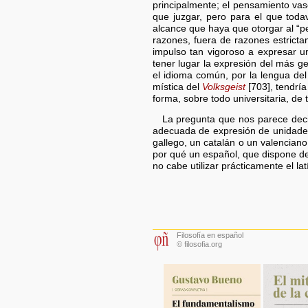
principalmente; el pensamiento va
que juzgar, pero para el que toda
alcance que haya que otorgar al “p
razones, fuera de razones estrictam
impulso tan vigoroso a expresar 
tener lugar la expresión del más ge
el idioma común, por la lengua del
mística del
Volksgeist
[703], tendrí
forma, sobre todo universitaria, d
La pregunta que nos parece decis
adecuada de expresión de unidades
gallego, un catalán o un valenciano
por qué un español, que dispone de 
no cabe utilizar prácticamente el latí
Filosofía en español
© filosofia.org