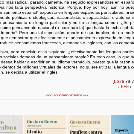
sco más radical, paradójicamente, ha seguido expresándose en españo
vía nos falta perspectiva histórica. Porque, hoy por hoy, aun no pu
ensamiento español” expuesto en lenguas españolas particulares; ni siq
ente políticas o ideológicas, nacionalistas o separatistas, o autonomi
un pensamiento en lengua particular y no en la lengua común. ¿Se 
nuino pensamiento nacional (o nacionalista) que hasta la fecha habría
 Imperio? Pero una tal suposición, aparte de que implica, de un modo
a que demostrar que efectivamente el pensamiento expresado en leng
e traducir pensamientos franceses, alemanes o ingleses, con los comen
iva, para concluir, es la siguiente: ¿efectivamente las lenguas part
 sociales dotadas de un pensamiento propio? En todo caso, lo que ha
 desea hablar o escribir en su idioma vernáculo, puesto que la razón 
cientos de millones virtuales de lectores, no quiere utilizar la lengua
n, se decida a utilizar el inglés.
{
BS26
78-7
→
EFE
/
<<<
Diccionario filosófico
>>>