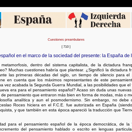
Cuestiones preambulares
[ 710 ]
spañol en el marco de la sociedad del presente: la España de 
metamorfosis, dentro del sistema capitalista, de la dictadura fran
 Muchas cuestiones habría que plantear. ¿Significó la dictadura fra
te las primeras décadas del siglo, un tiempo de silencio para el 
tiene en cuenta que los máximos representantes de este pensamiento
a vez acabada la Segunda Guerra Mundial, a las posibilidades que el fr
nueva era para el pensamiento español? Acaso sin duda unas nuevas 
 de pensamiento que entraron más bien en forma de modas, más o meno
filosofía analítica y aun el posmodernismo. Sin embargo, no debe 
slao Roces hiciera en el F.C.E. fue autorizada en España (siendo
uista, y que también en esta época apareció la traducción que Tiern
edad para el pensamiento español de la época democrática, de la 
cremento del pensamiento hablado o escrito en lenguas particular