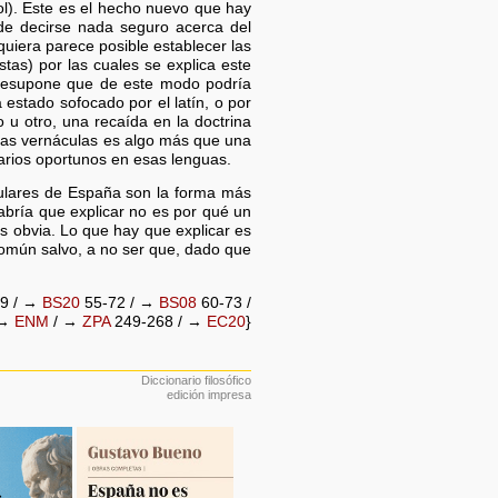
l). Este es el hecho nuevo que hay
ede decirse nada seguro acerca del
uiera parece posible establecer las
stas) por las cuales se explica este
presupone que de este modo podría
 estado sofocado por el latín, o por
 u otro, una recaída en la doctrina
uas vernáculas es algo más que una
tarios oportunos en esas lenguas.
iculares de España son la forma más
bría que explicar no es por qué un
es obvia. Lo que hay que explicar es
 común salvo, a no ser que, dado que
9 / →
BS20
55-72 / →
BS08
60-73 /
 →
ENM
/ →
ZPA
249-268 / →
EC20
}
Diccionario filosófico
edición impresa