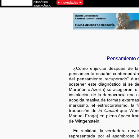
Pensamiento e
¿Cómo enjuiciar después de la 
pensamiento español contemporáneo?
del pensamiento recuperado” duran
sostener este diagnóstico si se 
Marañón o Azorín) se acogieron, un
instalación de la democracia una 
acogida masiva de formas externas
marxismo, el estructuralismo, la 
traducción de
El Capital
que Wence
Manuel Fraga) en plena época franq
de Wittgenstein.
En realidad, la verdadera nov
representada por el asombroso in