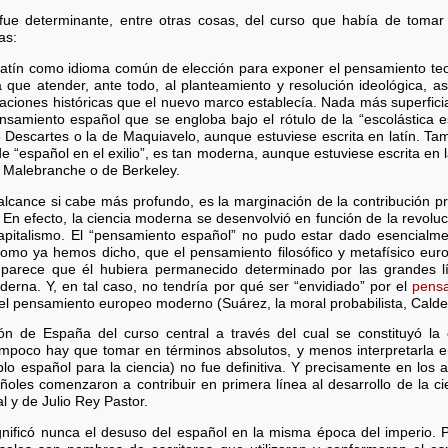
 fue determinante, entre otras cosas, del curso que había de toma
as:
 latín como idioma común de elección para exponer el pensamiento teol
que atender, ante todo, al planteamiento y resolución ideológica, as
aciones históricas que el nuevo marco establecía. Nada más superficia
amiento español que se engloba bajo el rótulo de la “escolástica es
escartes o la de Maquiavelo, aunque estuviese escrita en latín. Tam
“español en el exilio”, es tan moderna, aunque estuviese escrita en l
 Malebranche o de Berkeley.
alcance si cabe más profundo, es la marginación de la contribución p
 En efecto, la ciencia moderna se desenvolvió en función de la revoluc
 capitalismo. El “pensamiento español” no pudo estar dado esencialme
, como ya hemos dicho, que el pensamiento filosófico y metafísico eu
 parece que él hubiera permanecido determinado por las grandes lí
derna. Y, en tal caso, no tendría por qué ser “envidiado” por el
pensa
 en el pensamiento europeo moderno (Suárez, la moral probabilista, Cald
ión de España del curso central a través del cual se constituyó l
poco hay que tomar en términos absolutos, y menos interpretarla e
lo español para la ciencia) no fue definitiva. Y precisamente en los a
añoles comenzaron a contribuir en primera línea al desarrollo de la ci
 y de Julio Rey Pastor.
significó nunca el desuso del español en la misma época del imperio. P