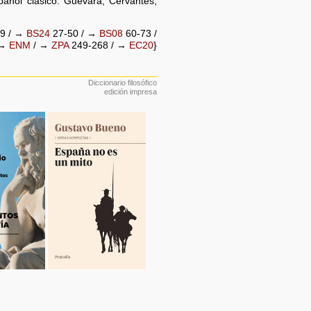
añol clásico: Guevara, Cervantes,
9 / →
BS24
27-50 / →
BS08
60-73 /
 →
ENM
/ →
ZPA
249-268 / →
EC20
}
Diccionario filosófico
edición impresa