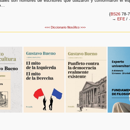
ales son nombres de escritores que utilizaron y conformaron el esp
oo…
{
BS26
78-7
→
EFE
/
<<<
Diccionario filosófico
>>>