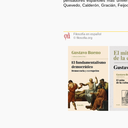
pensadores españoles más univers
Quevedo, Calderón, Gracián, Feij
Filosofía en español
© filosofia.org