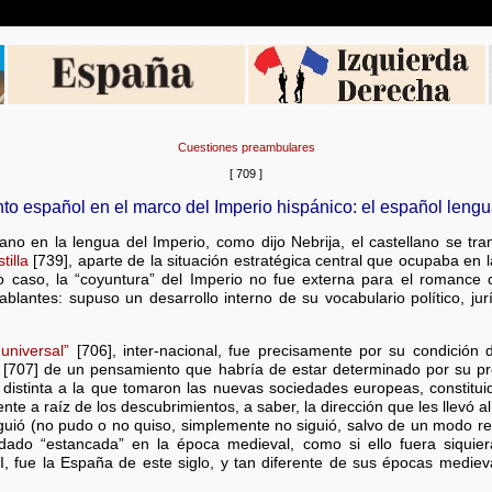
Cuestiones preambulares
[ 709 ]
o español en el marco del Imperio hispánico: el español lengu
lano en la lengua del Imperio, como dijo Nebrija, el castellano se t
tilla
[739], aparte de la situación estratégica central que ocupaba en
do caso, la “coyuntura” del Imperio no fue externa para el romance 
blantes: supuso un desarrollo interno de su vocabulario político, juríd
universal”
[706], inter-nacional, fue precisamente por su condición 
[707] de un pensamiento que habría de estar determinado por su pro
 distinta a la que tomaron las nuevas sociedades europeas, constit
e a raíz de los descubrimientos, a saber, la dirección que les llevó al
guió (no pudo o no quiso, simplemente no siguió, salvo de un modo refl
dado “estancada” en la época medieval, como si ello fuera siquie
XVI, fue la España de este siglo, y tan diferente de sus épocas mediev