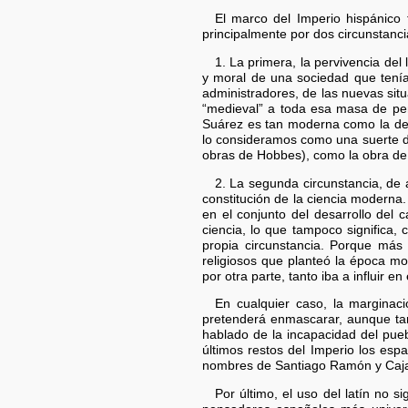
El marco del Imperio hispánico
principalmente por dos circunstanci
1. La primera, la pervivencia del
y moral de una sociedad que tenía 
administradores, de las nuevas situ
“medieval” a toda esa masa de pens
Suárez es tan moderna como la de D
lo consideramos como una suerte de 
obras de Hobbes), como la obra de
2. La segunda circunstancia, de 
constitución de la ciencia moderna.
en el conjunto del desarrollo del
ciencia, lo que tampoco significa
propia circunstancia. Porque más
religiosos que planteó la época mo
por otra parte, tanto iba a influir
En cualquier caso, la marginac
pretenderá enmascarar, aunque tam
hablado de la incapacidad del pueb
últimos restos del Imperio los esp
nombres de Santiago Ramón y Cajal
Por último, el uso del latín no 