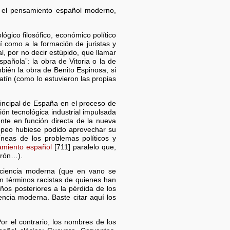
r el pensamiento español moderno,
ógico filosófico, económico político
í como a la formación de juristas y
l, por no decir estúpido, que llamar
pañola”: la obra de Vitoria o la de
bién la obra de Benito Espinosa, si
atín (como lo estuvieron las propias
rincipal de España en el proceso de
ión tecnológica industrial impulsada
nte en función directa de la nueva
ropeo hubiese podido aprovechar su
neas de los problemas políticos y
miento español
[711] paralelo que,
erón…).
a ciencia moderna (que en vano se
n términos racistas de quienes han
ños posteriores a la pérdida de los
encia moderna. Baste citar aquí los
or el contrario, los nombres de los