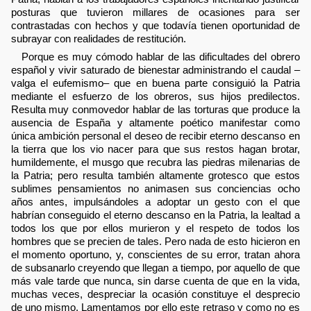
posturas que tuvieron millares de ocasiones para ser
contrastadas con hechos y que todavía tienen oportunidad de
subrayar con realidades de restitución.
Porque es muy cómodo hablar de las dificultades del obrero
español y vivir saturado de bienestar administrando el caudal –
valga el eufemismo– que en buena parte consiguió la Patria
mediante el esfuerzo de los obreros, sus hijos predilectos.
Resulta muy conmovedor hablar de las torturas que produce la
ausencia de España y altamente poético manifestar como
única ambición personal el deseo de recibir eterno descanso en
la tierra que los vio nacer para que sus restos hagan brotar,
humildemente, el musgo que recubra las piedras milenarias de
la Patria; pero resulta también altamente grotesco que estos
sublimes pensamientos no animasen sus conciencias ocho
años antes, impulsándoles a adoptar un gesto con el que
habrían conseguido el eterno descanso en la Patria, la lealtad a
todos los que por ellos murieron y el respeto de todos los
hombres que se precien de tales. Pero nada de esto hicieron en
el momento oportuno, y, conscientes de su error, tratan ahora
de subsanarlo creyendo que llegan a tiempo, por aquello de que
más vale tarde que nunca, sin darse cuenta de que en la vida,
muchas veces, despreciar la ocasión constituye el desprecio
de uno mismo. Lamentamos por ello este retraso y como no es