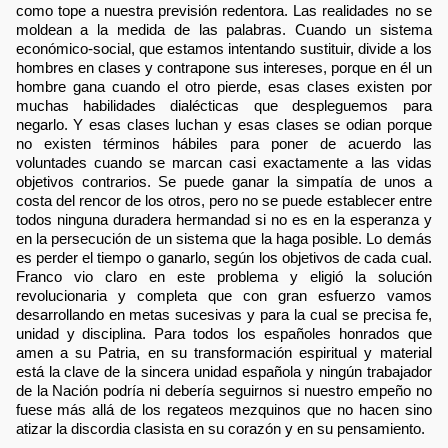
como tope a nuestra previsión redentora. Las realidades no se
moldean a la medida de las palabras. Cuando un sistema
económico-social, que estamos intentando sustituir, divide a los
hombres en clases y contrapone sus intereses, porque en él un
hombre gana cuando el otro pierde, esas clases existen por
muchas habilidades dialécticas que despleguemos para
negarlo. Y esas clases luchan y esas clases se odian porque
no existen términos hábiles para poner de acuerdo las
voluntades cuando se marcan casi exactamente a las vidas
objetivos contrarios. Se puede ganar la simpatía de unos a
costa del rencor de los otros, pero no se puede establecer entre
todos ninguna duradera hermandad si no es en la esperanza y
en la persecución de un sistema que la haga posible. Lo demás
es perder el tiempo o ganarlo, según los objetivos de cada cual.
Franco vio claro en este problema y eligió la solución
revolucionaria y completa que con gran esfuerzo vamos
desarrollando en metas sucesivas y para la cual se precisa fe,
unidad y disciplina. Para todos los españoles honrados que
amen a su Patria, en su transformación espiritual y material
está la clave de la sincera unidad española y ningún trabajador
de la Nación podría ni debería seguirnos si nuestro empeño no
fuese más allá de los regateos mezquinos que no hacen sino
atizar la discordia clasista en su corazón y en su pensamiento.