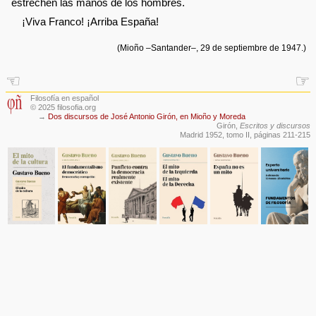
estrechen las manos de los hombres.
¡Viva Franco! ¡Arriba España!
(Mioño –Santander–, 29 de septiembre de 1947.)
☜
☞
Filosofía en español
© 2025 filosofia.org
→
Dos discursos de José Antonio Girón, en Mioño y Moreda
Girón
,
Escritos y discursos
Madrid 1952, tomo II, páginas 211-215