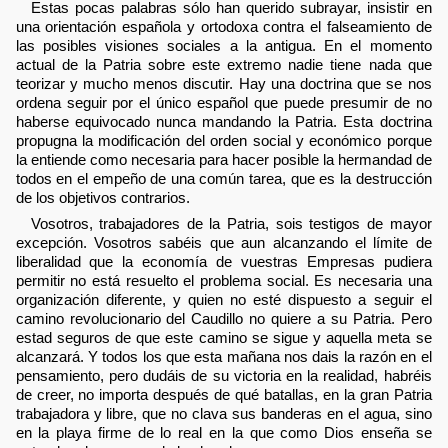
Estas pocas palabras sólo han querido subrayar, insistir en
una orientación española y ortodoxa contra el falseamiento de
las posibles visiones sociales a la antigua. En el momento
actual de la Patria sobre este extremo nadie tiene nada que
teorizar y mucho menos discutir. Hay una doctrina que se nos
ordena seguir por el único español que puede presumir de no
haberse equivocado nunca mandando la Patria. Esta doctrina
propugna la modificación del orden social y económico porque
la entiende como necesaria para hacer posible la hermandad de
todos en el empeño de una común tarea, que es la destrucción
de los objetivos contrarios.
Vosotros, trabajadores de la Patria, sois testigos de mayor
excepción. Vosotros sabéis que aun alcanzando el límite de
liberalidad que la economía de vuestras Empresas pudiera
permitir no está resuelto el problema social. Es necesaria una
organización diferente, y quien no esté dispuesto a seguir el
camino revolucionario del Caudillo no quiere a su Patria. Pero
estad seguros de que este camino se sigue y aquella meta se
alcanzará. Y todos los que esta mañana nos dais la razón en el
pensamiento, pero dudáis de su victoria en la realidad, habréis
de creer, no importa después de qué batallas, en la gran Patria
trabajadora y libre, que no clava sus banderas en el agua, sino
en la playa firme de lo real en la que como Dios enseña se