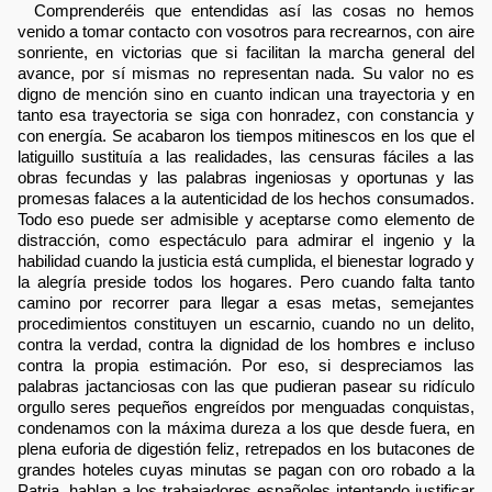
Comprenderéis que entendidas así las cosas no hemos
venido a tomar contacto con vosotros para recrearnos, con aire
sonriente, en victorias que si facilitan la marcha general del
avance, por sí mismas no representan nada. Su valor no es
digno de mención sino en cuanto indican una trayectoria y en
tanto esa trayectoria se siga con honradez, con constancia y
con energía. Se acabaron los tiempos mitinescos en los que el
latiguillo sustituía a las realidades, las censuras fáciles a las
obras fecundas y las palabras ingeniosas y oportunas y las
promesas falaces a la autenticidad de los hechos consumados.
Todo eso puede ser admisible y aceptarse como elemento de
distracción, como espectáculo para admirar el ingenio y la
habilidad cuando la justicia está cumplida, el bienestar logrado y
la alegría preside todos los hogares. Pero cuando falta tanto
camino por recorrer para llegar a esas metas, semejantes
procedimientos constituyen un escarnio, cuando no un delito,
contra la verdad, contra la dignidad de los hombres e incluso
contra la propia estimación. Por eso, si despreciamos las
palabras jactanciosas con las que pudieran pasear su ridículo
orgullo seres pequeños engreídos por menguadas conquistas,
condenamos con la máxima dureza a los que desde fuera, en
plena euforia de digestión feliz, retrepados en los butacones de
grandes hoteles cuyas minutas se pagan con oro robado a la
Patria, hablan a los trabajadores españoles intentando justificar