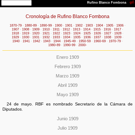
Cronología de Rufino Blanco Fombona
1870-79
·
1880-89
·
1890-99
·
1900
·
1901
·
1902
·
1903
·
1904
·
1905
·
1906
·
1907
·
1908
·
1909
·
1910
·
1911
·
1912
·
1913
·
1914
·
1915
·
1916
·
1917
·
1918
·
1919
·
1920
·
1921
·
1922
·
1923
·
1924
·
1925
·
1926
·
1927
·
1928
·
1929
·
1930
·
1931
·
1932
·
1933
·
1934
·
1935
·
1936
·
1937
·
1938
·
1939
·
1940
·
1941
·
1942
·
1943
·
1944
·
1945-49
·
1950-59
·
1960-69
·
1970-79
·
1980-89
·
1990-99
·
2000-
Enero 1909
Febrero 1909
Marzo 1909
Abril 1909
Mayo 1909
24 de mayo. RBF es nombrado Secretario de la Cámara de
Diputados.
Junio 1909
Julio 1909