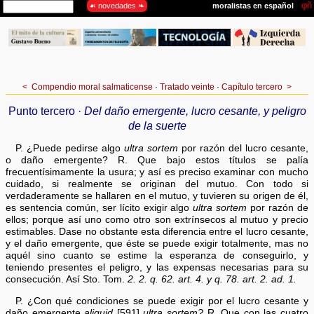
<
Compendio moral salmaticense
·
Tratado veinte
·
Capítulo tercero
>
Punto tercero ·
Del daño emergente, lucro cesante, y peligro
de la suerte
P. ¿Puede pedirse algo
ultra sortem
por razón del lucro cesante,
o daño emergente? R. Que bajo estos títulos se palía
frecuentísimamente la usura; y así es preciso examinar con mucho
cuidado, si realmente se originan del mutuo. Con todo si
verdaderamente se hallaren en el mutuo, y tuvieren su origen de él,
es sentencia común, ser lícito exigir algo
ultra sortem
por razón de
ellos; porque así uno como otro son extrínsecos al mutuo y precio
estimables. Dase no obstante esta diferencia entre el lucro cesante,
y el daño emergente, que éste se puede exigir totalmente, mas no
aquél sino cuanto se estime la esperanza de conseguirlo, y
teniendo presentes el peligro, y las expensas necesarias para su
consecución. Así Sto. Tom.
2. 2. q. 62. art. 4. y q. 78. art. 2. ad. 1.
P. ¿Con qué condiciones se puede exigir por el lucro cesante y
daño emergente
aliquid
[591]
ultra sortem?
R. Que con las cuatro