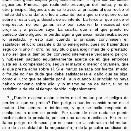
siguientes. Primera, que realmente provengan del mutuo, y no de
otro principio. Segunda, que se le avise al principio al que recibe el
mutuo del dicho daño, o lucro cesante, para que si no quiere echar
sobre sí esta carga, desista de su intento. La tercera, que se dé el
empréstito, no por ganar, sino por socorrer la necesidad del
prójimo, y a petición suya. La cuarta, que si el que prestó no
padeció daño alguno, ni perdió alguna ganancia, nada reciba sobre
lo prestado, y esto aun cuando al principio conviniesen en
satisfacer el lucro cesante o daño emergente, pues no habiéndose
seguido ni uno ni otro, no hay título para exigir más de lo prestado;
a no ser que al tiempo del convenio interviniese verdadero peligro,
y hubiesen pactado equitativamente acerca de él; que entonces
justa es la compensación, según el mayor o menor gravamen, que
el que presta echa sobre sí. Si el mutuo se saca por fuerza, miedo,
o fraude no hay duda que debe satisfacerse el daño que se siga,
como el lucro que se pierda por él, aun cuando al principio no haya
habido convenio sobre ello; y lo mismo se ha de decir, si no se
satisfizo la deuda al tiempo debido, culpablemente.
P. ¿Puede exigirse algún interés en el mutuo por el peligro de
perder lo que se presta? Dos peligros pueden considerarse en el
mutuo. Uno general e intrínseco, y que se halla respecto de
cualquiera a quien se preste. Por razón de este nada se puede
recibir sobre lo prestado, por ser una usura manifiesta. El otro se
llama peligro extrínseco, por no nacer de la naturaleza del mutuo,
sino de la cualidad de la negociación, o de la peculiar condición de