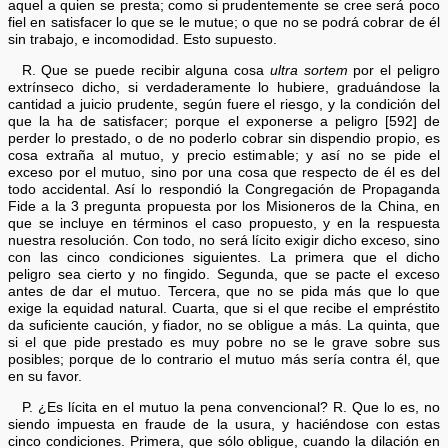
aquel a quien se presta; como si prudentemente se cree será poco
fiel en satisfacer lo que se le mutue; o que no se podrá cobrar de él
sin trabajo, e incomodidad. Esto supuesto.
R. Que se puede recibir alguna cosa
ultra sortem
por el peligro
extrínseco dicho, si verdaderamente lo hubiere, graduándose la
cantidad a juicio prudente, según fuere el riesgo, y la condición del
que la ha de satisfacer; porque el exponerse a peligro [592] de
perder lo prestado, o de no poderlo cobrar sin dispendio propio, es
cosa extraña al mutuo, y precio estimable; y así no se pide el
exceso por el mutuo, sino por una cosa que respecto de él es del
todo accidental. Así lo respondió la Congregación de Propaganda
Fide a la 3 pregunta propuesta por los Misioneros de la China, en
que se incluye en términos el caso propuesto, y en la respuesta
nuestra resolución. Con todo, no será lícito exigir dicho exceso, sino
con las cinco condiciones siguientes. La primera que el dicho
peligro sea cierto y no fingido. Segunda, que se pacte el exceso
antes de dar el mutuo. Tercera, que no se pida más que lo que
exige la equidad natural. Cuarta, que si el que recibe el empréstito
da suficiente caución, y fiador, no se obligue a más. La quinta, que
si el que pide prestado es muy pobre no se le grave sobre sus
posibles; porque de lo contrario el mutuo más sería contra él, que
en su favor.
P. ¿Es lícita en el mutuo la pena convencional? R. Que lo es, no
siendo impuesta en fraude de la usura, y haciéndose con estas
cinco condiciones. Primera, que sólo obligue, cuando la dilación en