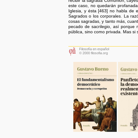
recibir la sagrada Comunión, cayes
este caso, no quedarán profanadas
Iglesia, y ésta [463] no habla de
Sagrados o los corporales. La raz
cosas sagradas, y tanto más, cuant
pecado de sacrilegio, así porque 
pública, sino como privada. Mas si
Filosofía en español
© 2000 filosofia.org