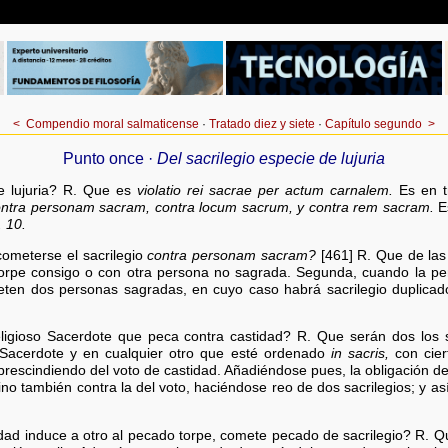
<
Compendio moral salmaticense
·
Tratado diez y siete
·
Capítulo segundo
>
Punto once ·
Del sacrilegio especie de lujuria
e lujuria? R. Que es
violatio rei sacrae per actum carnalem.
Es en t
ntra personam sacram, contra locum sacrum, y contra rem sacram.
Es
. 10.
ometerse el sacrilegio
contra personam sacram?
[461] R. Que de las 
rpe consigo o con otra persona no sagrada. Segunda, cuando la pe
eten dos personas sagradas, en cuyo caso habrá sacrilegio duplicad
eligioso Sacerdote que peca contra castidad? R. Que serán dos los s
 Sacerdote y en cualquier otro que esté ordenado
in sacris,
con cier
rescindiendo del voto de castidad. Añadiéndose pues, la obligación de 
ino también contra la del voto, haciéndose reo de dos sacrilegios; y as
idad induce a otro al pecado torpe, comete pecado de sacrilegio? R. Qu