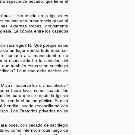
sma especie de pecado, que tiene el
pula ilícita tenida en la Iglesia es
nes causan una irreverencia grave al
nes externas torpes, gravemente
Iglesia. La cópula entre los casados
 son sacrilegio? R. Que porque éstos
jeno de un lugar donde todo debe ser
sangre humana a la mansedumbre de
ta especialidad a la santidad del
 que también éstos sean sacrilegio
acrilegio? Lo mismo debe decirse de
isa ni hacerse los divinos oficios?
s si fuere leve, como cuando los
sión, para que se repute la Iglesia
do, siendo el hecho público. Si está
á bendita, puede reconciliarse con
bispo. Los Oratorios privados no se
ará pues, con pecado de sacrilegio
terno como interno; el que luego de