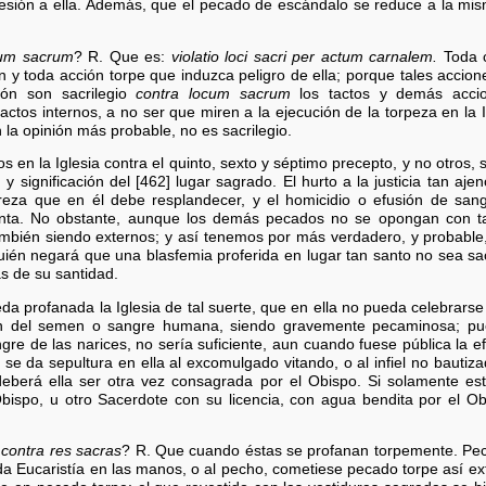
hesión a ella. Además, que el pecado de escándalo se reduce a la mi
cum sacrum
? R. Que es:
violatio loci sacri per actum carnalem.
Toda có
n y toda acción torpe que induzca peligro de ella; porque tales accio
zón son sacrilegio
contra locum sacrum
los tactos y demás accio
ctos internos, a no ser que miren a la ejecución de la torpeza en la 
 la opinión más probable, no es sacrilegio.
 en la Iglesia contra el quinto, sexto y séptimo precepto, y no otros,
y significación del [462] lugar sagrado. El hurto a la justicia tan a
ureza que en él debe resplandecer, y el homicidio o efusión de 
senta. No obstante, aunque los demás pecados no se opongan con tan
mbién siendo externos; y así tenemos por más verdadero, y probable,
uién negará que una blasfemia proferida en lugar tan santo no sea s
s de su santidad.
 profanada la Iglesia de tal suerte, que en ella no pueda celebrarse M
ión del semen o sangre humana, siendo gravemente pecaminosa; pue
e de las narices, no sería suficiente, aun cuando fuese pública la efu
e da sepultura en ella al excomulgado vitando, o al infiel no bautiza
deberá ella ser otra vez consagrada por el Obispo. Si solamente est
Obispo, u otro Sacerdote con su licencia, con agua bendita por el O
o
contra res sacras
? R. Que cuando éstas se profanan torpemente. Pec
da Eucaristía en las manos, o al pecho, cometiese pecado torpe así ex