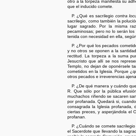
otro a la torpeza manifiesta su ad
que el inducido comete.
P. ¿Qué es sacrilegio
contra lo
sacrilegio, como también la polució
lugar sagrado. Por la misma ra
pecaminosas; pero no lo serán los a
tenida con necesidad en ella, según
P. ¿Por qué los pecados cometidos
y no otros se oponen a la santidad 
rectitud. La torpeza a la suma p
Jesucristo que allí se nos repre
Templo, no dejan de oponérsele ta
cometidos en la Iglesia. Porque ¿q
otros pecados e irreverencias ajena
P. ¿De qué manera y cuándo queda
R. Que sólo por la pública efus
muchachos riñendo se sacaren sangr
por profanada. Quedará si, cuando s
consagrada la Iglesia profanada, 
ciertas preces, y asperjándola el 
profanan.
P. ¿Cuándo se comete sacrilegi
el Sacerdote que llevando la sagra