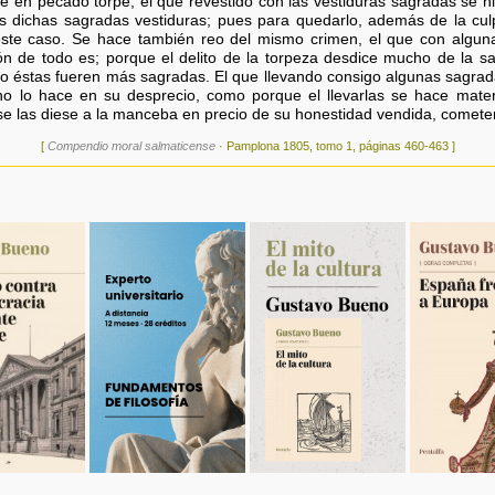
e en pecado torpe; el que revestido con las vestiduras sagradas se hi
 dichas sagradas vestiduras; pues para quedarlo, además de la culpa
 este caso. Se hace también reo del mismo crimen, el que con algun
ón de todo es; porque el delito de la torpeza desdice mucho de la sa
o éstas fueren más sagradas. El que llevando consigo algunas sagrada
no lo hace en su desprecio, como porque el llevarlas se hace mater
 se las diese a la manceba en precio de su honestidad vendida, cometer
[
Compendio moral salmaticense
· Pamplona 1805, tomo 1, páginas 460-463 ]