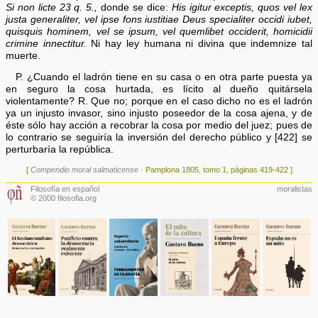
Si non licte 23 q. 5.,
donde se dice:
His igitur exceptis, quos vel lex
justa generaliter, vel ipse fons iustitiae Deus specialiter occidi iubet,
quisquis hominem, vel se ipsum, vel quemlibet occiderit, homicidii
crimine innectitur.
Ni hay ley humana ni divina que indemnize tal
muerte.
P. ¿Cuando el ladrón tiene en su casa o en otra parte puesta ya
en seguro la cosa hurtada, es lícito al dueño quitársela
violentamente? R. Que no; porque en el caso dicho no es el ladrón
ya un injusto invasor, sino injusto poseedor de la cosa ajena, y de
éste sólo hay acción a recobrar la cosa por medio del juez; pues de
lo contrario se seguiría la inversión del derecho público y [422] se
perturbaría la república.
[
Compendio moral salmaticense
· Pamplona 1805, tomo 1, páginas 419-422 ]
Filosofía en español
moralistas
© 2000 filosofia.org