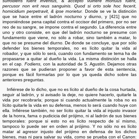
suffodiens fuerit inventus, & accepto vulnere mortuus fuerit,
percusor non erit reus sanguinis. Quod si orto sole hoc fecerit,
homicidium perpetravit, & ipse morietur.
Donde se ve la distinción
que se hace entre el ladrón nocturno y diurno, y [421] que no
imponiéndose pena capital contra el occisor del primero, por no ser
reo de su sangre, se impone contra el segundo. La diferencia entre
uno y otro consiste, en que del ladrón nocturno se presume con
fundamento que viene, no sólo a robar, sino también a matar, lo
que no se presume del diurno. De donde se concluye, que por sólo
defender los bienes temporales, no es lícito quitar la vida al
robador, y que sólo lo será, cuando con fundamento se tema ha de
propasarse a quitar al dueño la vida. La misma distinción se halla
en el cap.
Fodiens,
con la autoridad de S. Agustín. Dejamos otras
razones que se pudieran proponer a favor de esta sentencia,
porque es fácil formarlas por lo que ya queda dicho sobre las
anteriores preguntas.
Infiérese de lo dicho, que no es lícito al dueño de la cosa hurtada,
seguir al ladrón, y si avisado la deje, no quiere hacerlo, quitarle la
vida por recobrarla; porque si cuando actualmente la roba no es
lícito quitarle la vida en su defensa, menos lo será cuando huye con
ella. Infiérese también, no ser lícito quitar la vida al injusto invasor
de la honra, fama o pudicicia del prójimo, ni al ladrón de sus bienes
temporales: porque si esto no es lícito respecto de sí mismo,
tampoco lo puede ser en orden al prójimo. Y no sólo no es lícito
matar al agresor injusto del prójimo en defensa de los dichos
bienes, mas ni para salvar su vida, como se prueba con el Canon: