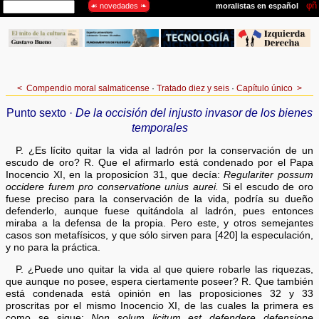
<
Compendio moral salmaticense
·
Tratado diez y seis
·
Capítulo único
>
Punto sexto ·
De la occisión del injusto invasor de los bienes
temporales
P. ¿Es lícito quitar la vida al ladrón por la conservación de un
escudo de oro? R. Que el afirmarlo está condenado por el Papa
Inocencio XI, en la proposicíon 31, que decía:
Regulariter possum
occidere furem pro conservatione unius aurei.
Si el escudo de oro
fuese preciso para la conservación de la vida, podría su dueño
defenderlo, aunque fuese quitándola al ladrón, pues entonces
miraba a la defensa de la propia. Pero este, y otros semejantes
casos son metafísicos, y que sólo sirven para [420] la especulación,
y no para la práctica.
P. ¿Puede uno quitar la vida al que quiere robarle las riquezas,
que aunque no posee, espera ciertamente poseer? R. Que también
está condenada está opinión en las proposiciones 32 y 33
proscritas por el mismo Inocencio XI, de las cuales la primera es
como se sigue:
Non solum licitum est defendere defensione