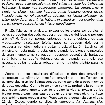
occisiva, quae actu possidemus, sed etiam ad quae ius inchoatum
habemus, & quae nos posessuros speramus.
La segunda es la
siguiente:
Licitum est tam haeredi, quam legatario contra injuste
impedientem, ne vel haereditas adeatur, vel legata solvantur, se
taliter defendere, sicut & jus habenti in cathedram, vel praebendam
contra eorum possessionem injuste impedientem.
P. ¿Es lícito quitar la vida al invasor de los bienes temporales, si
éstos se pueden después recuperar por medio del juez, o por otro
arbitrio? R. Que no; porque entonces no sería defenderlos
eum
moderamine inculpatae tutela;
pues se pueden defender y
recuperar por otro medio sin quitar la vida al ladrón. La dificultad
principal en esta materia está, en si cuando los bienes temporales
de gran momento no se pueden recuperar después de hurtados,
será lícito a su dueño defenderlos, aun cuando para ello sea
necesario quitar la vida al robador, si no hay otro arbitrio para no
perderlos.
Acerca de esta escabrosa dificultad se dan dos gravísimas
sentencias. La afirmativa enseñan gravísimos de los Tomistas a
quienes siguieron los Salmaticenses, como también a otros muchos
de otras escuelas. Con todo tenemos por más probable la contraria
que niega absolutamente sea lícito quitar la vida al invasor de los
bienes temporales, aun cuando sean de gran entidad, y no haya
otro arbitrio para recuperarlos. Pruébase esta sentencia con el cap.
22 del Éxodo, donde se dice:
Si effringens fur domum, sive