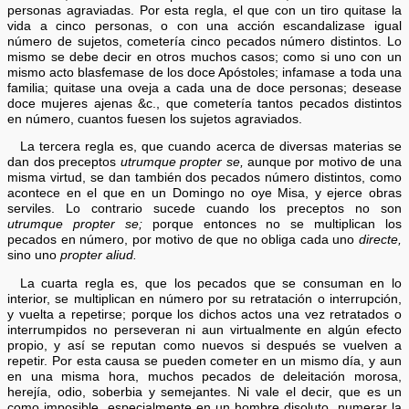
personas agraviadas. Por esta regla, el que con un tiro quitase la
vida a cinco personas, o con una acción escandalizase igual
número de sujetos, cometería cinco pecados número distintos. Lo
mismo se debe decir en otros muchos casos; como si uno con un
mismo acto blasfemase de los doce Apóstoles; infamase a toda una
familia; quitase una oveja a cada una de doce personas; desease
doce mujeres ajenas &c., que cometería tantos pecados distintos
en número, cuantos fuesen los sujetos agraviados.
La tercera regla es, que cuando acerca de diversas materias se
dan dos preceptos
utrumque propter se,
aunque por motivo de una
misma virtud, se dan también dos pecados número distintos, como
acontece en el que en un Domingo no oye Misa, y ejerce obras
serviles. Lo contrario sucede cuando los preceptos no son
utrumque propter se;
porque entonces no se multiplican los
pecados en número, por motivo de que no obliga cada uno
directe,
sino uno
propter aliud.
La cuarta regla es, que los pecados que se consuman en lo
interior, se multiplican en número por su retratación o interrupción,
y vuelta a repetirse; porque los dichos actos una vez retratados o
interrumpidos no perseveran ni aun virtualmente en algún efecto
propio, y así se reputan como nuevos si después se vuelven a
repetir. Por esta causa se pueden cometer en un mismo día, y aun
en una misma hora, muchos pecados de deleitación morosa,
herejía, odio, soberbia y semejantes. Ni vale el decir, que es un
como imposible, especialmente en un hombre disoluto, numerar la