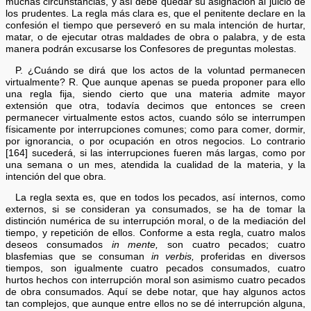
muchas circunstancias, y así debe quedar su asignación al juicio de
los prudentes. La regla más clara es, que el penitente declare en la
confesión el tiempo que perseveró en su mala intención de hurtar,
matar, o de ejecutar otras maldades de obra o palabra, y de esta
manera podrán excusarse los Confesores de preguntas molestas.
P. ¿Cuándo se dirá que los actos de la voluntad permanecen
virtualmente? R. Que aunque apenas se pueda proponer para ello
una regla fija, siendo cierto que una materia admite mayor
extensión que otra, todavía decimos que entonces se creen
permanecer virtualmente estos actos, cuando sólo se interrumpen
físicamente por interrupciones comunes; como para comer, dormir,
por ignorancia, o por ocupación en otros negocios. Lo contrario
[164] sucederá, si las interrupciones fueren más largas, como por
una semana o un mes, atendida la cualidad de la materia, y la
intención del que obra.
La regla sexta es, que en todos los pecados, así internos, como
externos, si se consideran ya consumados, se ha de tomar la
distinción numérica de su interrupción moral, o de la mediación del
tiempo, y repetición de ellos. Conforme a esta regla, cuatro malos
deseos consumados
in mente,
son cuatro pecados; cuatro
blasfemias que se consuman
in verbis,
proferidas en diversos
tiempos, son igualmente cuatro pecados consumados, cuatro
hurtos hechos con interrupción moral son asimismo cuatro pecados
de obra consumados. Aquí se debe notar, que hay algunos actos
tan complejos, que aunque entre ellos no se dé interrupción alguna,