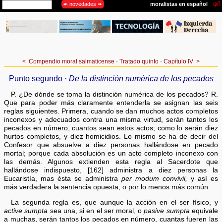
<
Compendio moral salmaticense
·
Tratado quinto
·
Capítulo IV
>
Punto segundo ·
De la distinción numérica de los pecados
P. ¿De dónde se toma la distinción numérica de los pecados? R.
Que para poder más claramente entenderla se asignan las seis
reglas siguientes. Primera, cuando se dan muchos actos completos
inconexos y adecuados contra una misma virtud, serán tantos los
pecados en número, cuantos sean estos actos; como lo serán diez
hurtos completos, y diez homicidios. Lo mismo se ha de decir del
Confesor que absuelve a diez personas hallándose en pecado
mortal; porque cada absolución es un acto completo inconexo con
las demás. Algunos extienden esta regla al Sacerdote que
hallándose indispuesto, [162] administra a diez personas la
Eucaristía, mas ésta se administra
per modum convivii,
y así es
más verdadera la sentencia opuesta, o por lo menos más común.
La segunda regla es, que aunque la acción en el ser físico, y
active sumpta
sea una, si en el ser moral, o
pasive sumpta
equivale
a muchas, serán tantos los pecados en número, cuantas fueren las