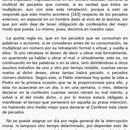
multitud de pecados que comete, si es verdad que éstos se
multiplican, aun con sola esta retratación; porque a esto se
responde que esto mismo acontece [163] respecto de los pecados
externos, en especial en un hombre dado al vicio de la lascivia, sin
que por esto deje de tener obligación de confesarlos del mejor
modo que pueda. Lo mismo, pues, decimos en nuestro caso.
La quinta regla es, que en los pecados que se consuman en
palabras o acciones, si se consideran antes de su consumación, se
multiplican en número por su retratación formal o virtual, y vuelta a
ellos. Si uno retratase el deseo de decir u obrar mal formalmente,
no queriendo ya hablar u obrar el mal; o virtualmente, esto es, no
continuando en las palabras o en la obra, sino divirtiéndose a otros
asuntos extraños de uno y otro por tiempo notable; cuantas veces
vuelva al dicho deseo, otras tantas habrá pecado, o pecados
número distintos. Según esto, si Pablo intentase hoy quitar la vida a
Pedro en la primera ocasión que se le proporcionase para ello, y
ésta no acaeciese en un día, o en una semana, o mes, debería
declarar en la confesión cuantas veces retrató su mal intento, y
volvió a él del modo dicho, o por lo menos estará obligado a
manifestar el tiempo que perseveró en aquella su prava intención,
no habiendo otro medio mejor para declarar al Confesor esta clase
de pecados.
No se puede asignar un día por regla general de la interrupción
moral, ni tampoco otro tiempo determinado, por depender esto de