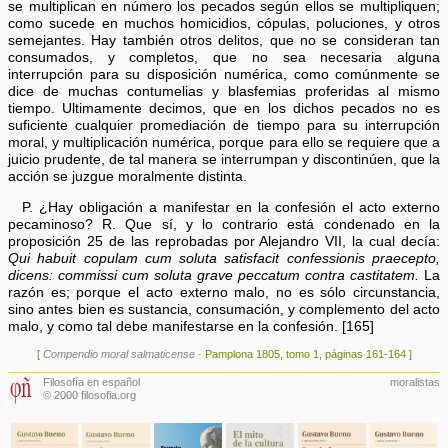
se multiplican en número los pecados según ellos se multipliquen;
como sucede en muchos homicidios, cópulas, poluciones, y otros
semejantes. Hay también otros delitos, que no se consideran tan
consumados, y completos, que no sea necesaria alguna
interrupción para su disposición numérica, como comúnmente se
dice de muchas contumelias y blasfemias proferidas al mismo
tiempo. Ultimamente decimos, que en los dichos pecados no es
suficiente cualquier promediación de tiempo para su interrupción
moral, y multiplicación numérica, porque para ello se requiere que a
juicio prudente, de tal manera se interrumpan y discontinúen, que la
acción se juzgue moralmente distinta.
P. ¿Hay obligación a manifestar en la confesión el acto externo
pecaminoso? R. Que sí, y lo contrario está condenado en la
proposición 25 de las reprobadas por Alejandro VII, la cual decía:
Qui habuit copulam cum soluta satisfacit confessionis praecepto,
dicens: commissi cum soluta grave peccatum contra castitatem.
La
razón es; porque el acto externo malo, no es sólo circunstancia,
sino antes bien es sustancia, consumación, y complemento del acto
malo, y como tal debe manifestarse en la confesión. [165]
[
Compendio moral salmaticense
· Pamplona 1805, tomo 1, páginas 161-164 ]
Filosofía en español
moralistas
© 2000 filosofia.org