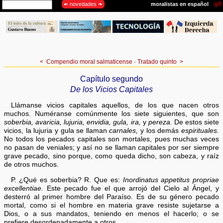
<
Compendio moral salmaticense
·
Tratado quinto
>
Capítulo segundo
De los Vicios Capitales
Llámanse vicios capitales aquellos, de los que nacen otros
muchos. Numéranse comúnmente los siete siguientes, que son
soberbia, avaricia, lujuria, envidia, gula, ira,
y
pereza.
De estos siete
vicios, la lujuria y gula se llaman
carnales,
y los demás
espirituales.
No todos los pecados capitales son mortales, pues muchas veces
no pasan de veniales; y así no se llaman capitales por ser siempre
grave pecado, sino porque, como queda dicho, son cabeza, y raíz
de otros muchos.
P. ¿Qué es soberbia? R. Que es:
Inordinatus appetitus propriae
excellentiae.
Este pecado fue el que arrojó del Cielo al Ángel, y
desterró al primer hombre del Paraíso. Es de su género pecado
mortal, como si el hombre en materia grave resiste sujetarse a
Dios, o a sus mandatos, teniendo en menos el hacerlo; o se
prefiere desordenadamente a otros.