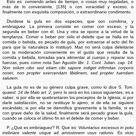
Esto es: comiendo antes de tiempo, o cosas muy regaladas, o
más de lo conveniente, [135] o con voracidad y exceso, o
finalmente con exquisita composición, o extraordinario condimento.
Divídese la gula en dos especies, que son
comilona¸
y
embriaguez.
La primera consiste en comer con exceso, y la
segunda en beber con él. Una y otra se opone a la virtud de la
templanza. Comer o beber por sólo el deleite que se halla en la
comida o bebida, es pecado de gula, por extraerse el acto del fin
para que la naturaleza lo instituyó. Mas no será culpa deleitarse
con la moderación conveniente en el gusto que resulta de la
comida y bebida, tomadas para alimentar al cuerpo y reparar sus
fuerzas; pues como nota San Agustín
libr. 1. Cont. Julian. cap. 14.
Non solum cibo sed etiam cibi sapore indiget infirmitas corporis
nostri, non propter exercendam libidinem, sed propter tuendam
salutem.
La gula no es de su género culpa grave, como lo dice S. Tom.
quaest. 14 de Malo art. 2,
pero lo será en los casos siguientes, es a
saber; si por ella se quebrantaren los preceptos de la Iglesia; si por
darle satisfacción, no se restituye lo ajeno; si de ella se siguiere
escándalo; si por ella se damnifica gravemente a la familia; si es
con grave daño de la salud; finalmente será pecado grave la gula,
cuando se coloca el último fin en el deleite de comer y beber.
P. ¿Qué es embriaguez? R. Que es:
Voluntarius excessus in potu
inebriare valente usque ad amissionem usus rationis.
Es vicio