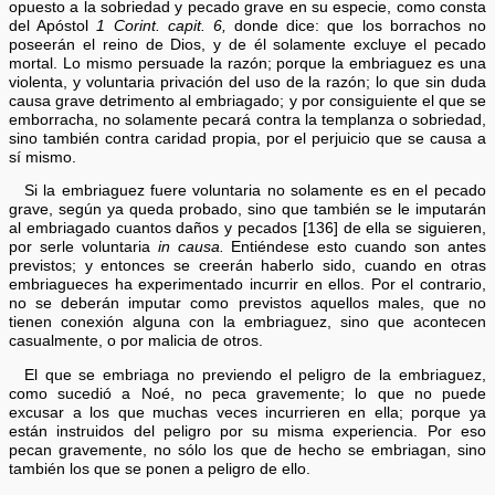
opuesto a la sobriedad y pecado grave en su especie, como consta
del Apóstol
1 Corint. capit. 6,
donde dice: que los borrachos no
poseerán el reino de Dios, y de él solamente excluye el pecado
mortal. Lo mismo persuade la razón; porque la embriaguez es una
violenta, y voluntaria privación del uso de la razón; lo que sin duda
causa grave detrimento al embriagado; y por consiguiente el que se
emborracha, no solamente pecará contra la templanza o sobriedad,
sino también contra caridad propia, por el perjuicio que se causa a
sí mismo.
Si la embriaguez fuere voluntaria no solamente es en el pecado
grave, según ya queda probado, sino que también se le imputarán
al embriagado cuantos daños y pecados [136] de ella se siguieren,
por serle voluntaria
in causa.
Entiéndese esto cuando son antes
previstos; y entonces se creerán haberlo sido, cuando en otras
embriagueces ha experimentado incurrir en ellos. Por el contrario,
no se deberán imputar como previstos aquellos males, que no
tienen conexión alguna con la embriaguez, sino que acontecen
casualmente, o por malicia de otros.
El que se embriaga no previendo el peligro de la embriaguez,
como sucedió a Noé, no peca gravemente; lo que no puede
excusar a los que muchas veces incurrieren en ella; porque ya
están instruidos del peligro por su misma experiencia. Por eso
pecan gravemente, no sólo los que de hecho se embriagan, sino
también los que se ponen a peligro de ello.