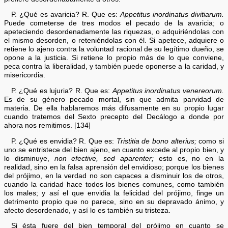
P. ¿Qué es avaricia? R. Que es:
Appetitus inordinatus divitiarum.
Puede cometerse de tres modos el pecado de la avaricia; o
apeteciendo desordenadamente las riquezas, o adquiriéndolas con
el mismo desorden, o reteniéndolas con él. Si apetece, adquiere o
retiene lo ajeno contra la voluntad racional de su legítimo dueño, se
opone a la justicia. Si retiene lo propio más de lo que conviene,
peca contra la liberalidad, y también puede oponerse a la caridad, y
misericordia.
P. ¿Qué es lujuria? R. Que es:
Appetitus inordinatus venereorum.
Es de su género pecado mortal, sin que admita parvidad de
materia. De ella hablaremos más difusamente en su propio lugar
cuando tratemos del Sexto precepto del Decálogo a donde por
ahora nos remitimos. [134]
P. ¿Qué es envidia? R. Que es:
Tristitia de bono alterius;
como si
uno se entristece del bien ajeno, en cuanto excede al propio bien, y
lo disminuye,
non efective, sed aparenter;
esto es, no en la
realidad, sino en la falsa aprensión del envidioso; porque los bienes
del prójimo, en la verdad no son capaces a disminuir los de otros,
cuando la caridad hace todos los bienes comunes, como también
los males; y así el que envidia la felicidad del prójimo, finge un
detrimento propio que no parece, sino en su depravado ánimo, y
afecto desordenado, y así lo es también su tristeza.
Si ésta fuere del bien temporal del prójimo en cuanto se