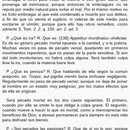
provenga
ab extrinseco;
porque entonces la embriaguez no se
reputa por medio natural para evitar el mal. Por el mismo motivo no
es lícito embriagar al que está condenado a muerte por sus delitos,
a fin de que no sienta el suplicio; ni valerse de este medio para
excitarse al vómito; porque para ello hay otros remedios, como
advierte S. Tom.
2. 2. q. 150. art. 2. ad. 3.
P. ¿Qué es ira? R. Que es: [138]
Appetitus inordinatus vindictae.
Es de su género pecado mortal opuesto a la caridad, y a la justicia.
Muchas veces no pasa de pecado venial, quedando en primeros
movimientos repentinos, que no pasan de la parte sensitiva. Si son
del todo involuntarios, no habrá culpa alguna. Será también culpa
leve la ira, cuando la materia fuere leve.
P. ¿Qué es pereza? R. Que hablando de ella según la común
acepción, es:
Torpor, aut pigritia mentis bona inchoare negligentis.
Regularmente no pasa de pecado venial, aunque no deja de poner
al hombre en un estado muy peligroso, por los malos efectos que
de ella se originan.
Será pecado mortal en los dos casos siguientes. El primero,
cuando por ella se omite lo que obliga a culpa grave. El segundo,
cuando mueve a hacer lo que es mortal; como a menospreciar los
beneficios de Dios; a desear permanecer para siempre en esta vida
para disfrutar sus bienes.
P. ¿Son pecados las pasiones? R. Que de sí no lo son, porque