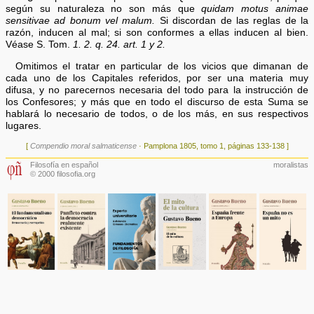
según su naturaleza no son más que
quidam motus animae
sensitivae ad bonum vel malum.
Si discordan de las reglas de la
razón, inducen al mal; si son conformes a ellas inducen al bien.
Véase S. Tom.
1. 2. q. 24. art. 1 y 2.
Omitimos el tratar en particular de los vicios que dimanan de
cada uno de los Capitales referidos, por ser una materia muy
difusa, y no parecernos necesaria del todo para la instrucción de
los Confesores; y más que en todo el discurso de esta Suma se
hablará lo necesario de todos, o de los más, en sus respectivos
lugares.
[
Compendio moral salmaticense
· Pamplona 1805, tomo 1, páginas 133-138 ]
Filosofía en español
moralistas
© 2000 filosofia.org