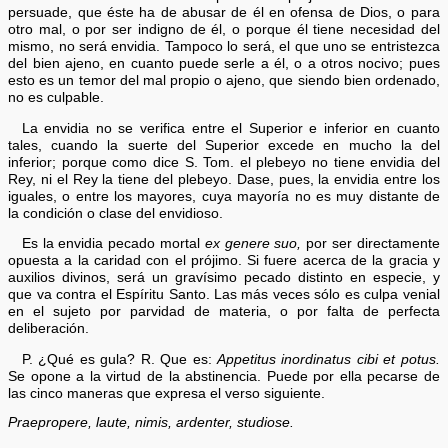
persuade, que éste ha de abusar de él en ofensa de Dios, o para
otro mal, o por ser indigno de él, o porque él tiene necesidad del
mismo, no será envidia. Tampoco lo será, el que uno se entristezca
del bien ajeno, en cuanto puede serle a él, o a otros nocivo; pues
esto es un temor del mal propio o ajeno, que siendo bien ordenado,
no es culpable.
La envidia no se verifica entre el Superior e inferior en cuanto
tales, cuando la suerte del Superior excede en mucho la del
inferior; porque como dice S. Tom. el plebeyo no tiene envidia del
Rey, ni el Rey la tiene del plebeyo. Dase, pues, la envidia entre los
iguales, o entre los mayores, cuya mayoría no es muy distante de
la condición o clase del envidioso.
Es la envidia pecado mortal
ex genere suo,
por ser directamente
opuesta a la caridad con el prójimo. Si fuere acerca de la gracia y
auxilios divinos, será un gravísimo pecado distinto en especie, y
que va contra el Espíritu Santo. Las más veces sólo es culpa venial
en el sujeto por parvidad de materia, o por falta de perfecta
deliberación.
P. ¿Qué es gula? R. Que es:
Appetitus inordinatus cibi et potus.
Se opone a la virtud de la abstinencia. Puede por ella pecarse de
las cinco maneras que expresa el verso siguiente.
Praepropere, laute, nimis, ardenter, studiose.