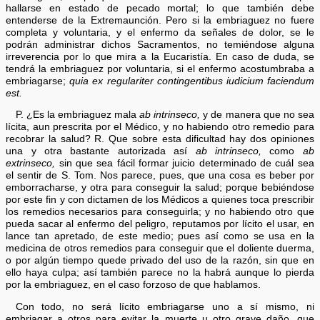
hallarse en estado de pecado mortal; lo que también debe
entenderse de la Extremaunción. Pero si la embriaguez no fuere
completa y voluntaria, y el enfermo da señales de dolor, se le
podrán administrar dichos Sacramentos, no temiéndose alguna
irreverencia por lo que mira a la Eucaristía. En caso de duda, se
tendrá la embriaguez por voluntaria, si el enfermo acostumbraba a
embriagarse;
quia ex regulariter contingentibus iudicium faciendum
est.
P. ¿Es la embriaguez mala
ab intrinseco,
y de manera que no sea
lícita, aun prescrita por el Médico, y no habiendo otro remedio para
recobrar la salud? R. Que sobre esta dificultad hay dos opiniones
una y otra bastante autorizada así
ab intrinseco,
como
ab
extrinseco,
sin que sea fácil formar juicio determinado de cuál sea
el sentir de S. Tom. Nos parece, pues, que una cosa es beber por
emborracharse, y otra para conseguir la salud; porque bebiéndose
por este fin y con dictamen de los Médicos a quienes toca prescribir
los remedios necesarios para conseguirla; y no habiendo otro que
pueda sacar al enfermo del peligro, reputamos por lícito el usar, en
lance tan apretado, de este medio; pues así como se usa en la
medicina de otros remedios para conseguir que el doliente duerma,
o por algún tiempo quede privado del uso de la razón, sin que en
ello haya culpa; así también parece no la habrá aunque lo pierda
por la embriaguez, en el caso forzoso de que hablamos.
Con todo, no será lícito embriagarse uno a sí mismo, ni
embriagar a otros para evitar la muerte u otro grave daño, que