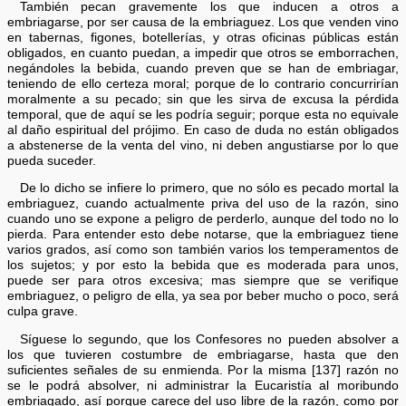
También pecan gravemente los que inducen a otros a
embriagarse, por ser causa de la embriaguez. Los que venden vino
en tabernas, figones, botellerías, y otras oficinas públicas están
obligados, en cuanto puedan, a impedir que otros se emborrachen,
negándoles la bebida, cuando preven que se han de embriagar,
teniendo de ello certeza moral; porque de lo contrario concurrirían
moralmente a su pecado; sin que les sirva de excusa la pérdida
temporal, que de aquí se les podría seguir; porque esta no equivale
al daño espiritual del prójimo. En caso de duda no están obligados
a abstenerse de la venta del vino, ni deben angustiarse por lo que
pueda suceder.
De lo dicho se infiere lo primero, que no sólo es pecado mortal la
embriaguez, cuando actualmente priva del uso de la razón, sino
cuando uno se expone a peligro de perderlo, aunque del todo no lo
pierda. Para entender esto debe notarse, que la embriaguez tiene
varios grados, así como son también varios los temperamentos de
los sujetos; y por esto la bebida que es moderada para unos,
puede ser para otros excesiva; mas siempre que se verifique
embriaguez, o peligro de ella, ya sea por beber mucho o poco, será
culpa grave.
Síguese lo segundo, que los Confesores no pueden absolver a
los que tuvieren costumbre de embriagarse, hasta que den
suficientes señales de su enmienda. Por la misma [137] razón no
se le podrá absolver, ni administrar la Eucaristía al moribundo
embriagado, así porque carece del uso libre de la razón, como por