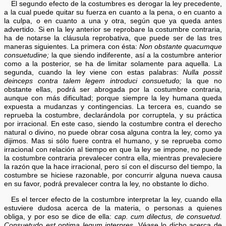
El segundo efecto de la costumbres es derogar la ley precedente,
a la cual puede quitar su fuerza en cuanto a la pena, o en cuanto a
la culpa, o en cuanto a una y otra, según que ya queda antes
advertido. Si en la ley anterior se reprobare la costumbre contraria,
ha de notarse la cláusula reprobativa, que puede ser de las tres
maneras siguientes. La primera con ésta:
Non obstante quacumque
consuetudine;
la que siendo indiferente, así a la costumbre anterior
como a la posterior, se ha de limitar solamente para aquella. La
segunda, cuando la ley viene con estas palabras:
Nulla possit
deinceps contra talem legem introduci consuetudo;
la que no
obstante ellas, podrá ser abrogada por la costumbre contraria,
aunque con más dificultad; porque siempre la ley humana queda
expuesta a mudanzas y contingencias. La tercera es, cuando se
reprueba la costumbre, declarándola por corruptela, y su práctica
por irracional. En este caso, siendo la costumbre contra el derecho
natural o divino, no puede obrar cosa alguna contra la ley, como ya
dijimos. Mas si sólo fuere contra el humano, y se reprueba como
irracional con relación al tiempo en que la ley se impone, no puede
la costumbre contraria prevalecer contra ella, mientras prevaleciere
la razón que la hace irracional, pero sí con el discurso del tiempo, la
costumbre se hiciese razonable, por concurrir alguna nueva causa
en su favor, podrá prevalecer contra la ley, no obstante lo dicho.
Es el tercer efecto de la costumbre interpretar la ley, cuando ella
estuviere dudosa acerca de la materia, o personas a quienes
obliga, y por eso se dice de ella:
cap. cum dilectus, de consuetud.
Consuetudo est optima legum interpres.
Véase lo dicho acerca de