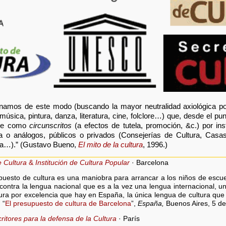
mos de este modo (buscando la mayor neutralidad axiológica posi
 música, pintura, danza, literatura, cine, folclore…) que, desde el pu
rse como
circunscritos
(a efectos de tutela, promoción, &c.) por in
ra o análogos, públicos o privados (Consejerí­as de Cultura, Cas
ura…).” (Gustavo Bueno,
El mito de la cultura
, 1996.)
e Cultura
&
Institución de Cultura Popular
· Barcelona
puesto de cultura es una maniobra para arrancar a los niños de escu
ontra la lengua nacional que es a la vez una lengua internacional, 
tura por excelencia que hay en España, la única lengua de cultura qu
 “
El presupuesto de cultura de Barcelona
”,
España,
Buenos Aires, 5 de 
ritores para la defensa de la Cultura
· París