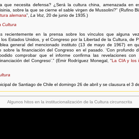
da que necesita defensa? ¿Será la cultura china, amenazada en 
isinia, sobre la que se cierne el sable virgen de Mussolini?” (Rufino 
ltura alemana
”,
La Voz,
20 de junio de 1935.)
a Cultura
as recientemente en la prensa sobre los vínculos que alguna vez 
e los Estados Unidos, y el Congreso por la Libertad de la Cultura, de 
blea general del mencionado instituto (13 de mayo de 1967) en q
vo sobre la financiación del Congreso en el pasado. ‘Con profundo d
dido comprobar que el informe confirma las revelaciones con 
financiación del Congreso’.” (Emir Rodríguez Monegal, “
La CIA y los 
ultura
icipal de Santiago de Chile el domingo 26 de abril y se clausura el 3 
Algunos hitos en la institucionalización de la Cultura circunscrita