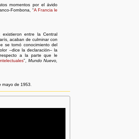
estos momentos por el ávido
Blanco-Fombona, “
A Francia le
existieron entre la Central
París, acaban de culminar con
ue se tomó conocimiento del
olor –dice la declaración– la
respecto a la parte que le
intelectuales
”,
Mundo Nuevo,
de mayo de 1953.