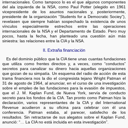
internacionales. Como tampoco lo es el que algunos componentes
del ala izquierda de la NSA, como Paul Potter (elegido en 1961
vicepresidente de los asuntos nacionales y, posteriormente,
presidente de la organización “Students for a Democratic Sociey”),
revelasen que siempre habían sospechado la existencia de unos
vínculos especialmente estrechos entre las operaciones
internacionales de la NSA y el Departamento de Estado. Pero muy
pocos, hasta la fecha, han planteado una cuestión aún más
siniestra: las relaciones entre la CIA y la NSA.
II. Extraña financiación
Es del dominio público que la CIA tiene unas cuantas fundaciones
que utiliza como frentes directos y, a veces, como “conductos”
secretos para canalizar su dinero hacia aquellas organizaciones
que gozan de su simpatía. Un esquema del radio de acción de esta
trama financiera nos la dio el congresista tejano Wright Patman el
31 de agosto de 1964, al anunciar, en el curso de una investigación
sobre el empleo de las fundaciones para la evasión de impuestos,
que el J. M. Kaplan Fund, de Nueva York, servía de conducto
secreto para los fondos de la CIA. Tan pronto como Patman hizo la
declaración, varios representantes de la CIA y del International
Revenue acudieron a su oficina para celebrar con él una
conferencia. Patman estaba, al parecer, satisfecho de los
resultados. Sin retractarse de sus alegatos sobre el Kaplan Fund,
anunció: “… La CIA no está incluida en esta investigación”.