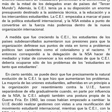
más de la mitad de los delegados eran de países del “Tercer
Mundo”). Además, la C.E.I. tenía ya a su disposición un enorme
presupuesto destinado a la asistencia técnica, a la educación y a
los intercambios estudiantiles. La C.E.I. empezaba a marcar el paso
de la política estudiantil internacional, y la NSA estaba a punto de
convertirse en la fuerza más poderosa dentro de la nueva
organización internacional.
A medida que fue creciendo la C.E.I., los estudiantes de los
países subdesarrollados aumentaron sus presiones para que la
organización definiese sus puntos de vista en torno a problemas
políticos tan candentes como el colonialismo y el racismo. Y
entonces correspondió a la delegación de la NSA hacer de
mediador y tratar de convencer a los extremistas de que la C.E.I.
debería ocuparse sólo de los problemas de los “estudiantes en
tanto que estudiantes”.
En cierto sentido, se puede decir que fue precisamente la natural
evolución de la C.E.I. la que hizo que aumentaran los problemas.
La mayoría de las uniones estudiantiles, adheridas en un principio a
la organización por resentimiento contra la U.I.E., fueron
separándose de ella gradualmente cuando, en parte por influencia
de la NSA, la C.E.I. adoptó también una postura propia de la
Guerra Fría. En 1960, las cosas habían empezado a cambiar: la
U.I.E decidió realizar gestiones con vistas a una reunificación del
movimiento estudiantil internacional, mientras que la C.E.I., con la