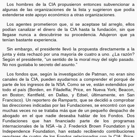
Los hombres de la CIA propusieron entonces subvencionar a
algunas de las organizaciones de la lista y sugirieron que podía
extenderse este apoyo económico a otras organizaciones.
Los agentes prometieron que, si se aceptase tal arreglo, ellos
podían canalizar el dinero de la CIA hasta la fundación, sin que
llegase nunca a descubrirse su procedencia. Adujeron que ya
tenían bastante experiencia.
Sin embargo, el presidente llevó la propuesta directamente a la
junta y ésta rechazó por una mayoría de cuatro a uno. ¿La razón?
Según el presidente, “un sentido de la moral muy del siglo pasado.
No nos gustaba lo secreto del asunto.”
Los fondos que, según la investigación de Patman, no eran sino
canales de la CIA, pueden ayudarnos a comprender el porqué de
parte de los ingresos de la NSA. Como se ve, están extendidos por
todo el país (Borden, en Filadelfia; Price, en Nueva York; Beacon,
en Boston; Kentfield, en Dallas, y Edsel, últimamente, en San
Francisco). Un reportero de
Ramparts
, que se decidió a comprobar
las direcciones indicadas por las Fundaciones, se encontró con que
muchas veces no se trataba más que de un pequeño despacho de
abogado en el que nadie deseaba hablar de los Fondos. Dos
Fundaciones que han financiado parte de los programas
internacionales de la NSA –la J. Frederick Brown Foundation y la
Independence Foundation, han estado recibiendo contribuciones
regulares de cuatro de los Fondos relacionados con la CIA: Price,