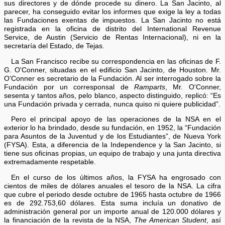
sus directores y de dónde procede su dinero. La San Jacinto, al
parecer, ha conseguido evitar los informes que exige la ley a todas
las Fundaciones exentas de impuestos. La San Jacinto no está
registrada en la oficina de distrito del International Revenue
Service, de Austin (Servicio de Rentas Internacional), ni en la
secretaría del Estado, de Tejas.
La San Francisco recibe su correspondencia en las oficinas de F.
G. O'Conner, situadas en el edificio San Jacinto, de Houston. Mr.
O'Conner es secretario de la Fundación. Al ser interrogado sobre la
Fundación por un corresponsal de
Ramparts
, Mr. O'Conner,
sesenta y tantos años, pelo blanco, aspecto distinguido, replicó: “Es
una Fundación privada y cerrada, nunca quiso ni quiere publicidad”.
Pero el principal apoyo de las operaciones de la NSA en el
exterior lo ha brindado, desde su fundación, en 1952, la “Fundación
para Asuntos de la Juventud y de los Estudiantes”, de Nueva York
(FYSA). Esta, a diferencia de la Independence y la San Jacinto, si
tiene sus oficinas propias, un equipo de trabajo y una junta directiva
extremadamente respetable.
En el curso de los últimos años, la FYSA ha engrosado con
cientos de miles de dólares anuales el tesoro de la NSA. La cifra
que cubre el periodo desde octubre de 1965 hasta octubre de 1966
es de 292.753,60 dólares. Esta suma incluía un donativo de
administración general por un importe anual de 120.000 dólares y
la financiación de la revista de la NSA,
The American Student
, así