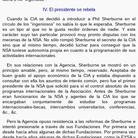
IV. El presidente se rebela
Cuando la CIA se decidió a introducir a Phil Sherburne en el
círculo de los “ingeniosos” no sabía lo que le esperaba. Sherburne
es un tipo al que no le gusta recibir órdenes de nadie. Y este
carácter suyo tan particular provocó muy pronto disputas con los
mecenas de la NSA. No sólo rompió Sherburne el secreto de la CIA
sino que al mismo tiempo, decidió luchar para conseguir que la
NSA tuviese autonomía propia en cuanto a la programación de sus
actividades internacionales.
En sus relaciones con la Agencia, Sherburne se mostró en un
principio amable, pero, al mismo tiempo, reservado. Aceptaba de
buen grado el apoyo económico de la CIA y estaba dispuesto a
consultar con ella los asuntos de interés común, pero fue el primer
presidente de la NSA que solicitó para sí el control absoluto de los
programas internacionales de la Asociación. Antes de Sherburne
eran funcionarios de la NSA y agentes de la CIA los que se
encargaban conjuntamente de estudiar los programas
internacionales-becas, intercambios universitarios, conferencias,
&c., &c.
Pero la Agencia opuso resistencia a las reformas de Sherburne e
intentó presionarle a través de sus Fundaciones. Por primera vez
desde hacía años algunas de dichas Fundaciones. Por primera vez
desde hacía años algunas de dichas Fundaciones, como la FYSA y