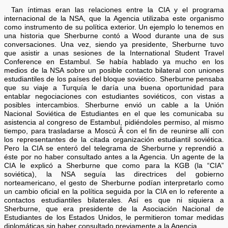
Tan íntimas eran las relaciones entre la CIA y el programa
internacional de la NSA, que la Agencia utilizaba este organismo
como instrumento de su política exterior. Un ejemplo lo tenemos en
una historia que Sherburne contó a Wood durante una de sus
conversaciones. Una vez, siendo ya presidente, Sherburne tuvo
que asistir a unas sesiones de la International Student Travel
Conference en Estambul. Se había hablado ya mucho en los
medios de la NSA sobre un posible contacto bilateral con uniones
estudiantiles de los países del bloque soviético. Sherburne pensaba
que su viaje a Turquía le daría una buena oportunidad para
entablar negociaciones con estudiantes soviéticos, con vistas a
posibles intercambios. Sherburne envió un cable a la Unión
Nacional Soviética de Estudiantes en el que les comunicaba su
asistencia al congreso de Estambul, pidiéndoles permiso, al mismo
tiempo, para trasladarse a Moscú Â con el fin de reunirse allí con
los representantes de la citada organización estudiantil soviética.
Pero la CIA se enteró del telegrama de Sherburne y reprendió a
éste por no haber consultado antes a la Agencia. Un agente de la
CIA le explicó a Sherburne que como para la KGB (la “CIA”
soviética), la NSA seguía las directrices del gobierno
norteamericano, el gesto de Sherburne podían interpretarlo como
un cambio oficial en la política seguida por la CIA en lo referente a
contactos estudiantiles bilaterales. Así es que ni siquiera a
Sherburne, que era presidente de la Asociación Nacional de
Estudiantes de los Estados Unidos, le permitieron tomar medidas
diplomáticas sin haber consultado previamente a la Agencia.