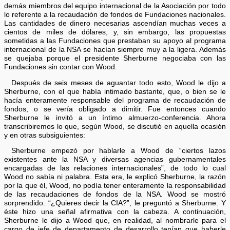
demás miembros del equipo internacional de la Asociación por todo
lo referente a la recaudación de fondos de Fundaciones nacionales.
Las cantidades de dinero necesarias ascendían muchas veces a
cientos de miles de dólares, y, sin embargo, las propuestas
sometidas a las Fundaciones que prestaban su apoyo al programa
internacional de la NSA se hacían siempre muy a la ligera. Además
se quejaba porque el presidente Sherburne negociaba con las
Fundaciones sin contar con Wood.
Después de seis meses de aguantar todo esto, Wood le dijo a
Sherburne, con el que había intimado bastante, que, o bien se le
hacía enteramente responsable del programa de recaudación de
fondos, o se vería obligado a dimitir. Fue entonces cuando
Sherburne le invitó a un íntimo almuerzo-conferencia. Ahora
transcribiremos lo que, según Wood, se discutió en aquella ocasión
y en otras subsiguientes:
Sherburne empezó por hablarle a Wood de “ciertos lazos
existentes ante la NSA y diversas agencias gubernamentales
encargadas de las relaciones internacionales”, de todo lo cual
Wood no sabía ni palabra. Esta era, le explicó Sherburne, la razón
por la que él, Wood, no podía tener enteramente la responsabilidad
de las recaudaciones de fondos de la NSA. Wood se mostró
sorprendido. “¿Quieres decir la CIA?”, le preguntó a Sherburne. Y
éste hizo una señal afirmativa con la cabeza. A continuación,
Sherburne le dijo a Wood que, en realidad, al nombrarle para el
cargo de jefe de departamento de desarrollo tenían que haberle