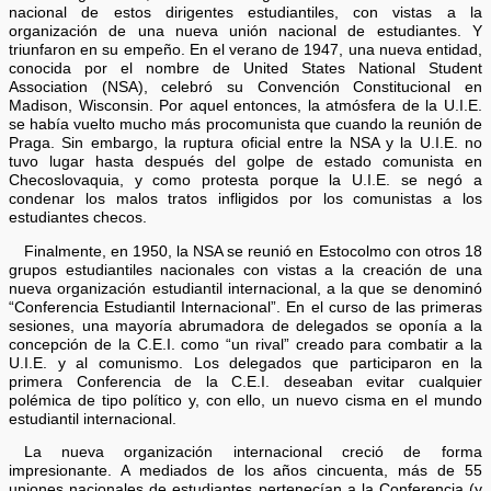
nacional de estos dirigentes estudiantiles, con vistas a la
organización de una nueva unión nacional de estudiantes. Y
triunfaron en su empeño. En el verano de 1947, una nueva entidad,
conocida por el nombre de United States National Student
Association (NSA), celebró su Convención Constitucional en
Madison, Wisconsin. Por aquel entonces, la atmósfera de la U.I.E.
se había vuelto mucho más procomunista que cuando la reunión de
Praga. Sin embargo, la ruptura oficial entre la NSA y la U.I.E. no
tuvo lugar hasta después del golpe de estado comunista en
Checoslovaquia, y como protesta porque la U.I.E. se negó a
condenar los malos tratos infligidos por los comunistas a los
estudiantes checos.
Finalmente, en 1950, la NSA se reunió en Estocolmo con otros 18
grupos estudiantiles nacionales con vistas a la creación de una
nueva organización estudiantil internacional, a la que se denominó
“Conferencia Estudiantil Internacional”. En el curso de las primeras
sesiones, una mayoría abrumadora de delegados se oponía a la
concepción de la C.E.I. como “un rival” creado para combatir a la
U.I.E. y al comunismo. Los delegados que participaron en la
primera Conferencia de la C.E.I. deseaban evitar cualquier
polémica de tipo político y, con ello, un nuevo cisma en el mundo
estudiantil internacional.
La nueva organización internacional creció de forma
impresionante. A mediados de los años cincuenta, más de 55
uniones nacionales de estudiantes pertenecían a la Conferencia (y