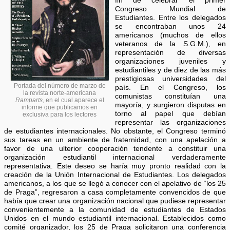
fin de celebrar el primer
Congreso Mundial de
Estudiantes. Entre los delegados
se encontraban unos 24
americanos (muchos de ellos
veteranos de la S.G.M.), en
representación de diversas
organizaciones juveniles y
estudiantiles y de diez de las más
prestigiosas universidades del
Portada del número de marzo de
país. En el Congreso, los
la revista norte-americana
comunistas constituían una
Ramparts
, en el cual aparece el
mayoría, y surgieron disputas en
informe que publicamos en
torno al papel que debían
exclusiva para los lectores
representar las organizaciones
de estudiantes internacionales. No obstante, el Congreso terminó
sus tareas en un ambiente de fraternidad, con una apelación a
favor de una ulterior cooperación tendente a constituir una
organización estudiantil internacional verdaderamente
representativa. Este deseo se haría muy pronto realidad con la
creación de la Unión Internacional de Estudiantes. Los delegados
americanos, a los que se llegó a conocer con el apelativo de “los 25
de Praga”, regresaron a casa completamente convencidos de que
había que crear una organización nacional que pudiese representar
convenientemente a la comunidad de estudiantes de Estados
Unidos en el mundo estudiantil internacional. Establecidos como
comité organizador, los 25 de Praga solicitaron una conferencia