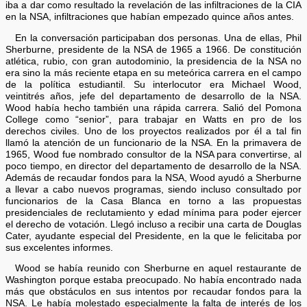
iba a dar como resultado la revelación de las infiltraciones de la CIA
en la NSA, infiltraciones que habían empezado quince años antes.
En la conversación participaban dos personas. Una de ellas, Phil
Sherburne, presidente de la NSA de 1965 a 1966. De constitución
atlética, rubio, con gran autodominio, la presidencia de la NSA no
era sino la más reciente etapa en su meteórica carrera en el campo
de la política estudiantil. Su interlocutor era Michael Wood,
veintitrés años, jefe del departamento de desarrollo de la NSA.
Wood había hecho también una rápida carrera. Salió del Pomona
College como “senior”, para trabajar en Watts en pro de los
derechos civiles. Uno de los proyectos realizados por él a tal fin
llamó la atención de un funcionario de la NSA. En la primavera de
1965, Wood fue nombrado consultor de la NSA para convertirse, al
poco tiempo, en director del departamento de desarrollo de la NSA.
Además de recaudar fondos para la NSA, Wood ayudó a Sherburne
a llevar a cabo nuevos programas, siendo incluso consultado por
funcionarios de la Casa Blanca en torno a las propuestas
presidenciales de reclutamiento y edad mínima para poder ejercer
el derecho de votación. Llegó incluso a recibir una carta de Douglas
Cater, ayudante especial del Presidente, en la que le felicitaba por
sus excelentes informes.
Wood se había reunido con Sherburne en aquel restaurante de
Washington porque estaba preocupado. No había encontrado nada
más que obstáculos en sus intentos por recaudar fondos para la
NSA. Le había molestado especialmente la falta de interés de los