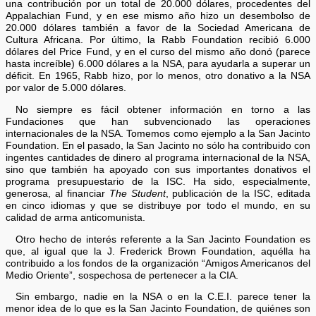
una contribución por un total de 20.000 dólares, procedentes del
Appalachian Fund, y en ese mismo año hizo un desembolso de
20.000 dólares también a favor de la Sociedad Americana de
Cultura Africana. Por último, la Rabb Foundation recibió 6.000
dólares del Price Fund, y en el curso del mismo año donó (parece
hasta increíble) 6.000 dólares a la NSA, para ayudarla a superar un
déficit. En 1965, Rabb hizo, por lo menos, otro donativo a la NSA
por valor de 5.000 dólares.
No siempre es fácil obtener información en torno a las
Fundaciones que han subvencionado las operaciones
internacionales de la NSA. Tomemos como ejemplo a la San Jacinto
Foundation. En el pasado, la San Jacinto no sólo ha contribuido con
ingentes cantidades de dinero al programa internacional de la NSA,
sino que también ha apoyado con sus importantes donativos el
programa presupuestario de la ISC. Ha sido, especialmente,
generosa, al financiar
The Student
, publicación de la ISC, editada
en cinco idiomas y que se distribuye por todo el mundo, en su
calidad de arma anticomunista.
Otro hecho de interés referente a la San Jacinto Foundation es
que, al igual que la J. Frederick Brown Foundation, aquélla ha
contribuido a los fondos de la organización “Amigos Americanos del
Medio Oriente”, sospechosa de pertenecer a la CIA.
Sin embargo, nadie en la NSA o en la C.E.I. parece tener la
menor idea de lo que es la San Jacinto Foundation, de quiénes son