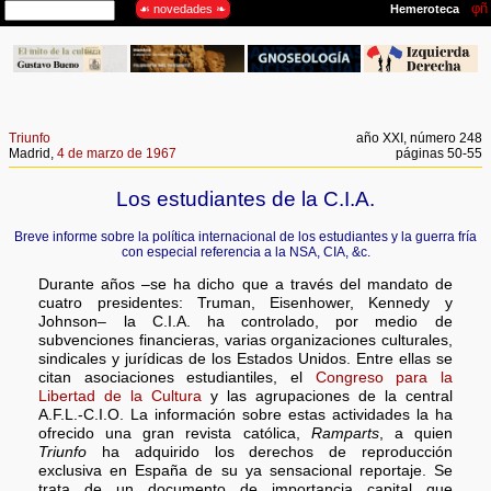
Triunfo
año XXI, número 248
Madrid,
4 de marzo de 1967
páginas 50-55
Los estudiantes de la C.I.A.
Breve informe sobre la política internacional de los estudiantes y la guerra fría
con especial referencia a la NSA, CIA, &c.
Durante años –se ha dicho que a través del mandato de
cuatro presidentes: Truman, Eisenhower, Kennedy y
Johnson– la C.I.A. ha controlado, por medio de
subvenciones financieras, varias organizaciones culturales,
sindicales y jurídicas de los Estados Unidos. Entre ellas se
citan asociaciones estudiantiles, el
Congreso para la
Libertad de la Cultura
y las agrupaciones de la central
A.F.L.-C.I.O. La información sobre estas actividades la ha
ofrecido una gran revista católica,
Ramparts
, a quien
Triunfo
ha adquirido los derechos de reproducción
exclusiva en España de su ya sensacional reportaje. Se
trata de un documento de importancia capital que