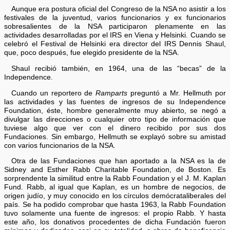
Aunque era postura oficial del Congreso de la NSA no asistir a los
festivales de la juventud, varios funcionarios y ex funcionarios
sobresalientes de la NSA participaron plenamente en las
actividades desarrolladas por el IRS en Viena y Helsinki. Cuando se
celebró el Festival de Helsinki era director del IRS Dennis Shaul,
que, poco después, fue elegido presidente de la NSA.
Shaul recibió también, en 1964, una de las “becas” de la
Independence.
Cuando un reportero de
Ramparts
preguntó a Mr. Hellmuth por
las actividades y las fuentes de ingresos de su Independence
Foundation, éste, hombre generalmente muy abierto, se negó a
divulgar las direcciones o cualquier otro tipo de información que
tuviese algo que ver con el dinero recibido por sus dos
Fundaciones. Sin embargo, Hellmuth se explayó sobre su amistad
con varios funcionarios de la NSA.
Otra de las Fundaciones que han aportado a la NSA es la de
Sidney and Esther Rabb Charitable Foundation, de Boston. Es
sorprendente la similitud entre la Rabb Foundation y el J. M. Kaplan
Fund. Rabb, al igual que Kaplan, es un hombre de negocios, de
origen judío, y muy conocido en los círculos demócrataliberales del
país. Se ha podido comprobar que hasta 1963, la Rabb Foundation
tuvo solamente una fuente de ingresos: el propio Rabb. Y hasta
este año, los donativos procedentes de dicha Fundación fueron