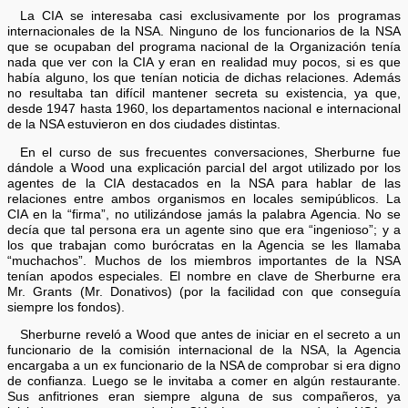
La CIA se interesaba casi exclusivamente por los programas
internacionales de la NSA. Ninguno de los funcionarios de la NSA
que se ocupaban del programa nacional de la Organización tenía
nada que ver con la CIA y eran en realidad muy pocos, si es que
había alguno, los que tenían noticia de dichas relaciones. Además
no resultaba tan difícil mantener secreta su existencia, ya que,
desde 1947 hasta 1960, los departamentos nacional e internacional
de la NSA estuvieron en dos ciudades distintas.
En el curso de sus frecuentes conversaciones, Sherburne fue
dándole a Wood una explicación parcial del argot utilizado por los
agentes de la CIA destacados en la NSA para hablar de las
relaciones entre ambos organismos en locales semipúblicos. La
CIA en la “firma”, no utilizándose jamás la palabra Agencia. No se
decía que tal persona era un agente sino que era “ingenioso”; y a
los que trabajan como burócratas en la Agencia se les llamaba
“muchachos”. Muchos de los miembros importantes de la NSA
tenían apodos especiales. El nombre en clave de Sherburne era
Mr. Grants (Mr. Donativos) (por la facilidad con que conseguía
siempre los fondos).
Sherburne reveló a Wood que antes de iniciar en el secreto a un
funcionario de la comisión internacional de la NSA, la Agencia
encargaba a un ex funcionario de la NSA de comprobar si era digno
de confianza. Luego se le invitaba a comer en algún restaurante.
Sus anfitriones eran siempre alguna de sus compañeros, ya