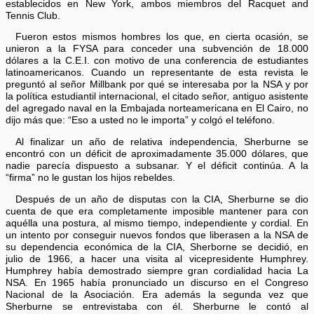
establecidos en New York, ambos miembros del Racquet and
Tennis Club.
Fueron estos mismos hombres los que, en cierta ocasión, se
unieron a la FYSA para conceder una subvención de 18.000
dólares a la C.E.I. con motivo de una conferencia de estudiantes
latinoamericanos. Cuando un representante de esta revista le
preguntó al señor Millbank por qué se interesaba por la NSA y por
la política estudiantil internacional, el citado señor, antiguo asistente
del agregado naval en la Embajada norteamericana en El Cairo, no
dijo más que: “Eso a usted no le importa” y colgó el teléfono.
Al finalizar un año de relativa independencia, Sherburne se
encontró con un déficit de aproximadamente 35.000 dólares, que
nadie parecía dispuesto a subsanar. Y el déficit continúa. A la
“firma” no le gustan los hijos rebeldes.
Después de un año de disputas con la CIA, Sherburne se dio
cuenta de que era completamente imposible mantener para con
aquélla una postura, al mismo tiempo, independiente y cordial. En
un intento por conseguir nuevos fondos que liberasen a la NSA de
su dependencia económica de la CIA, Sherborne se decidió, en
julio de 1966, a hacer una visita al vicepresidente Humphrey.
Humphrey había demostrado siempre gran cordialidad hacia La
NSA. En 1965 había pronunciado un discurso en el Congreso
Nacional de la Asociación. Era además la segunda vez que
Sherburne se entrevistaba con él. Sherburne le contó al