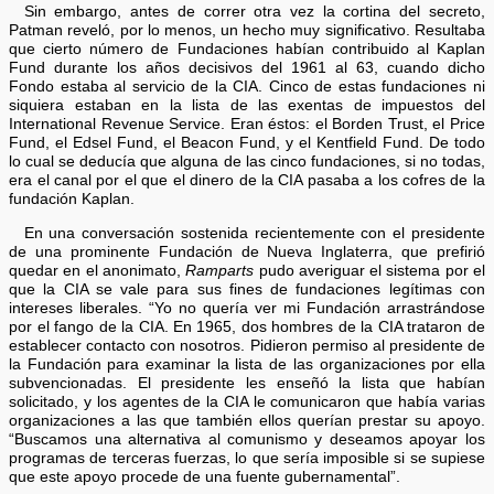
Sin embargo, antes de correr otra vez la cortina del secreto,
Patman reveló, por lo menos, un hecho muy significativo. Resultaba
que cierto número de Fundaciones habían contribuido al Kaplan
Fund durante los años decisivos del 1961 al 63, cuando dicho
Fondo estaba al servicio de la CIA. Cinco de estas fundaciones ni
siquiera estaban en la lista de las exentas de impuestos del
International Revenue Service. Eran éstos: el Borden Trust, el Price
Fund, el Edsel Fund, el Beacon Fund, y el Kentfield Fund. De todo
lo cual se deducía que alguna de las cinco fundaciones, si no todas,
era el canal por el que el dinero de la CIA pasaba a los cofres de la
fundación Kaplan.
En una conversación sostenida recientemente con el presidente
de una prominente Fundación de Nueva Inglaterra, que prefirió
quedar en el anonimato,
Ramparts
pudo averiguar el sistema por el
que la CIA se vale para sus fines de fundaciones legítimas con
intereses liberales. “Yo no quería ver mi Fundación arrastrándose
por el fango de la CIA. En 1965, dos hombres de la CIA trataron de
establecer contacto con nosotros. Pidieron permiso al presidente de
la Fundación para examinar la lista de las organizaciones por ella
subvencionadas. El presidente les enseñó la lista que habían
solicitado, y los agentes de la CIA le comunicaron que había varias
organizaciones a las que también ellos querían prestar su apoyo.
“Buscamos una alternativa al comunismo y deseamos apoyar los
programas de terceras fuerzas, lo que sería imposible si se supiese
que este apoyo procede de una fuente gubernamental”.