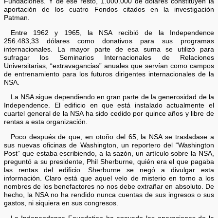
Fundaciones. Y de ese resto, 1.000.000 de dólares constituyen la
aportación de los cuatro Fondos citados en la investigación
Patman.
Entre 1962 y 1965, la NSA recibió de la Independence
256.483,33 dólares como donativos para sus programas
internacionales. La mayor parte de esa suma se utilizó para
sufragar los Seminarios Internacionales de Relaciones
Universitarias, “extravagancias” anuales que servían como campos
de entrenamiento para los futuros dirigentes internacionales de la
NSA.
La NSA sigue dependiendo en gran parte de la generosidad de la
Independence. El edificio en que está instalado actualmente el
cuartel general de la NSA ha sido cedido por quince años y libre de
rentas a esta organización.
Poco después de que, en otoño del 65, la NSA se trasladase a
sus nuevas oficinas de Washington, un reportero del “Washington
Post” que estaba escribiendo, a la sazón, un artículo sobre la NSA,
preguntó a su presidente, Phil Sherburne, quién era el que pagaba
las rentas del edificio. Sherburne se negó a divulgar esta
información. Claro está que aquel velo de misterio en torno a los
nombres de los benefactores no nos debe extrañar en absoluto. De
hecho, la NSA no ha rendido nunca cuentas de sus ingresos o sus
gastos, ni siquiera en sus congresos.