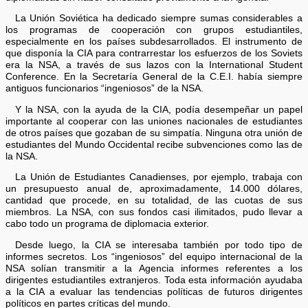
La Unión Soviética ha dedicado siempre sumas considerables a
los programas de cooperación con grupos estudiantiles,
especialmente en los países subdesarrollados. El instrumento de
que disponía la CIA para contrarrestar los esfuerzos de los Soviets
era la NSA, a través de sus lazos con la International Student
Conference. En la Secretaría General de la C.E.I. había siempre
antiguos funcionarios “ingeniosos” de la NSA.
Y la NSA, con la ayuda de la CIA, podía desempeñar un papel
importante al cooperar con las uniones nacionales de estudiantes
de otros países que gozaban de su simpatía. Ninguna otra unión de
estudiantes del Mundo Occidental recibe subvenciones como las de
la NSA.
La Unión de Estudiantes Canadienses, por ejemplo, trabaja con
un presupuesto anual de, aproximadamente, 14.000 dólares,
cantidad que procede, en su totalidad, de las cuotas de sus
miembros. La NSA, con sus fondos casi ilimitados, pudo llevar a
cabo todo un programa de diplomacia exterior.
Desde luego, la CIA se interesaba también por todo tipo de
informes secretos. Los “ingeniosos” del equipo internacional de la
NSA solían transmitir a la Agencia informes referentes a los
dirigentes estudiantiles extranjeros. Toda esta información ayudaba
a la CIA a evaluar las tendencias políticas de futuros dirigentes
políticos en partes críticas del mundo.