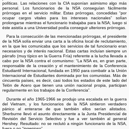
políticas. Las relaciones con la CIA suponían asimismo algo más
personal. Los funcionarios de la NSA conseguían fácilmente
prórrogas en el servicio militar. Estas prórrogas, concedidas “por
ocupar cargos vitales para los intereses nacionales” solían
prolongarse mientras el funcionario trabajaba para la NSA; luego si
éste asistía a una Universidad podía conseguir ulteriores prórrogas.
Para la consecución de las mencionadas prórrogas, el presidente
de la NSA solía enviar una carta a la oficina local de reclutamiento,
en la que les comunicaba que los servicios de tal funcionario eran
necesarios y de interés nacional. Estas cartas incluían siempre un
párrafo (muy típico en la Guerra Fría) referente a la lucha llevada a
cabo por la NSA contra el comunismo: “La NSA es, en gran parte,
responsable de la creación y el mantenimiento de la Conferencia
Estudiantil Internacional, fundada en 1950 para combatir a la Unión
Internacional de Estudiantes dominada por los comunistas. Más de
cincuenta países, es decir, casi todos los estados de este lado del
Telón de Acero que tienen una unión nacional propia, participan
regularmente en los trabajos de la Conferencia”.
Durante el año 1965-1966 se produjo una escalada en la guerra
del Vietnam, y los funcionarios de la NSA sintieron verdadero
pánico al enterarse de que también ellos serían alistados.
Sherburne llevó el asunto directamente a la Junta Presidencial de
Revisión del Servicio Selectivo y fue a ver también al general
Hershey. Resultado: no se reclutó a ningún funcionario de la NSA,
fuera o no “ingenioso”.