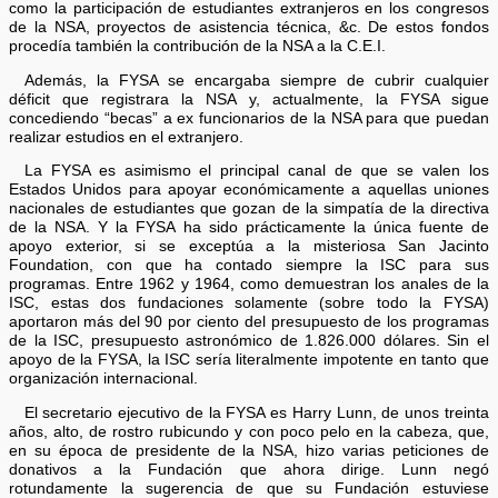
como la participación de estudiantes extranjeros en los congresos
de la NSA, proyectos de asistencia técnica, &c. De estos fondos
procedía también la contribución de la NSA a la C.E.I.
Además, la FYSA se encargaba siempre de cubrir cualquier
déficit que registrara la NSA y, actualmente, la FYSA sigue
concediendo “becas” a ex funcionarios de la NSA para que puedan
realizar estudios en el extranjero.
La FYSA es asimismo el principal canal de que se valen los
Estados Unidos para apoyar económicamente a aquellas uniones
nacionales de estudiantes que gozan de la simpatía de la directiva
de la NSA. Y la FYSA ha sido prácticamente la única fuente de
apoyo exterior, si se exceptúa a la misteriosa San Jacinto
Foundation, con que ha contado siempre la ISC para sus
programas. Entre 1962 y 1964, como demuestran los anales de la
ISC, estas dos fundaciones solamente (sobre todo la FYSA)
aportaron más del 90 por ciento del presupuesto de los programas
de la ISC, presupuesto astronómico de 1.826.000 dólares. Sin el
apoyo de la FYSA, la ISC sería literalmente impotente en tanto que
organización internacional.
El secretario ejecutivo de la FYSA es Harry Lunn, de unos treinta
años, alto, de rostro rubicundo y con poco pelo en la cabeza, que,
en su época de presidente de la NSA, hizo varias peticiones de
donativos a la Fundación que ahora dirige. Lunn negó
rotundamente la sugerencia de que su Fundación estuviese