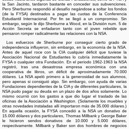
la San Jacinto, tardaron bastante en conceder sus subvenciones.
Pero Sherburne respondió al desafío negándose a soltar los fondos
(de la FYSA) destinados a pagar las cuotas de la Conferencia
Estudiantil Internacional. Por fin se llegó a un compromiso. Sin
embargo, según le dijo Sherburne a Wood, en la División num. 5 de
Acción Secreta se enfadaron tanto con el joven rebelde que
pensaron romper radicalmente las relaciones con la NSA.
Los esfuerzos de Sherburne por conseguir cierto grado de
independencia influyeron, sin embargo, en la economía de la NSA.
Antes de aquel roce con la CIA cualquier déficit que tuviese la
Asociación Nacional de Estudiantes lo cubría inmediatamente la
FYSA o cualquier otra Fundación. En el periodo 1962-1963 la NSA
registró, tras una desastrosa empresa económica con una
cooperativa de libros, un déficit de aproximadamente 70.000
dólares. La NSA apeló primero a la generosidad de sus alumnos,
pero apenas si consiguió algo. Sin embargo, con ayuda de varias
Fundaciones dependientes de la CIA y de diferentes particulares, la
NSA pudo pagar su deuda en un plazo de dos años solamente. Lo
mismo ocurrió con los gastos a que dio lugar el traslado de las
oficinas de la Asociación a Washington. (Solamente los muebles y
otras novedades instaladas allí importaron más de 35.000 dólares.)
En aquella ocasión, la FYSA concedió a la NSA un donativo de
15.000 dólares y dos particulares, Thomas Millbank y George Baker
le hicieron sendos donativos de 10.000 y 5.000 dólares,
respectivamente. Millbank y Baker son dos hombres de negocios