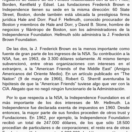
Borden, Kentfield y Edsel. Las fundaciones Frederick Brown e
Independence tienen su sede en la misma dirección: 60 State
Street, Boston, donde también está ubicada la prestigiosa firma
jurídica Hale and Dorr. Paul F. Hellmuth, conocido procurador de
Boston y miembros de Hale and Dorr, y David B. Stone, hombre de
negocios y filántropo de Boston, son los administradores de la
Independence Foundation. Hellmuth sólo administra la J. Frederick
Brown Foundation.
De las dos, la J. Frederick Brown es la menos importante como
fuente de gran parte de los ingresos de la NSA. Su contribución a la
NSA, fue, en 1963, de 3.300 dólares solamente. Al mismo tiempo
subvencionó, entre otras organizaciones con intereses en el
extranjero, a la “American Friends of the Middle East” (Amigos
Americanos del Oriente Medio). En un artículo publicado en “The
Nation” (9 de mayo de 1966), Robert G. Sherrill aventuraba la
hipótesis de que la “American Friends” tuviese algo que ver con la
CIA. Alegato que no negó ningún funcionario de la Administración.
Por lo que respecta a la NSA, la Independence Foundation es el
más importante de los dos intereses de Mr. Hellmuth. La
Independence fue declarada exenta de impuestos en 1960. Desde
entonces, la mayor parte de sus fondos proceden de otros trust y
Fundaciones. En 1962, por ejemplo, la Independence Foundation
recibió un total de 247.000 dólares, de los que sólo 18.500
procedían de particulares o de corporaciones; el resto era de otras