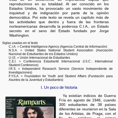
reproducimos en su totalidad. Al ser conocido en los
Estados Unidos, ha provocado un vasto movimiento de
inquietud y de indignación por parte de la opinión
democrática. Por este texto se revela un capítulo más de
las actividades que dentro y fuera de las fronteras
norteamericanas desarrolla la poderosa C.I.A., un Estado
secreto en el seno del Estado fundado por Jorge
Washington.
Siglas usadas en el texto
C.I.A. = Central Intelligence Agency (Agencia Central de Información)
N.S.A. = United States National Student Association (Asociación
Nacional de Estudiantes de los Estados Unidos)
U.I.E. = Unión Internacional de Estudiantes
C.E.I. = Conferencia Estudiantil Internacional (I.S.C.: International
Student Conference)
I.R.S. = Independent Research Service (Servicio Independiente de
Investigaciones)
F.Y.S.A. = Foundation for Youth and Student Affairs (Fundación para
Asuntos de la Juventud y Estudiantes)
I. Un poco de historia
Ya existían indicios de Guerra
Fría en agosto de 1946, cuando
300 estudiantes de 38 países
diferentes se reunieron en la Sala
de los Artistas, de Praga, con el