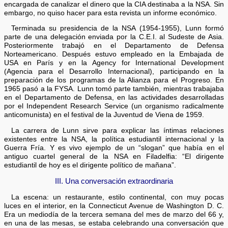
encargada de canalizar el dinero que la CIA destinaba a la NSA. Sin
embargo, no quiso hacer para esta revista un informe económico.
Terminada su presidencia de la NSA (1954-1955), Lunn formó
parte de una delegación enviada por la C.E.I. al Sudeste de Asia.
Posteriormente trabajó en el Departamento de Defensa
Norteamericano. Después estuvo empleado en la Embajada de
USA en París y en la Agency for International Development
(Agencia para el Desarrollo Internacional), participando en la
preparación de los programas de la Alianza para el Progreso. En
1965 pasó a la FYSA. Lunn tomó parte también, mientras trabajaba
en el Departamento de Defensa, en las actividades desarrolladas
por el Independent Research Service (un organismo radicalmente
anticomunista) en el festival de la Juventud de Viena de 1959.
La carrera de Lunn sirve para explicar las íntimas relaciones
existentes entre la NSA, la política estudiantil internacional y la
Guerra Fría. Y es vivo ejemplo de un “slogan” que había en el
antiguo cuartel general de la NSA en Filadelfia: “El dirigente
estudiantil de hoy es el dirigente político de mañana”.
III. Una conversación extraordinaria
La escena: un restaurante, estilo continental, con muy pocas
luces en el interior, en la Connecticut Avenue de Washington D. C.
Era un mediodía de la tercera semana del mes de marzo del 66 y,
en una de las mesas, se estaba celebrando una conversación que