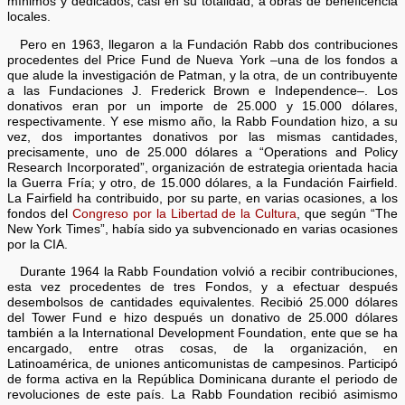
mínimos y dedicados, casi en su totalidad, a obras de beneficencia
locales.
Pero en 1963, llegaron a la Fundación Rabb dos contribuciones
procedentes del Price Fund de Nueva York –una de los fondos a
que alude la investigación de Patman, y la otra, de un contribuyente
a las Fundaciones J. Frederick Brown e Independence–. Los
donativos eran por un importe de 25.000 y 15.000 dólares,
respectivamente. Y ese mismo año, la Rabb Foundation hizo, a su
vez, dos importantes donativos por las mismas cantidades,
precisamente, uno de 25.000 dólares a “Operations and Policy
Research Incorporated”, organización de estrategia orientada hacia
la Guerra Fría; y otro, de 15.000 dólares, a la Fundación Fairfield.
La Fairfield ha contribuido, por su parte, en varias ocasiones, a los
fondos del
Congreso por la Libertad de la Cultura
, que según “The
New York Times”, había sido ya subvencionado en varias ocasiones
por la CIA.
Durante 1964 la Rabb Foundation volvió a recibir contribuciones,
esta vez procedentes de tres Fondos, y a efectuar después
desembolsos de cantidades equivalentes. Recibió 25.000 dólares
del Tower Fund e hizo después un donativo de 25.000 dólares
también a la International Development Foundation, ente que se ha
encargado, entre otras cosas, de la organización, en
Latinoamérica, de uniones anticomunistas de campesinos. Participó
de forma activa en la República Dominicana durante el periodo de
revoluciones de este país. La Rabb Foundation recibió asimismo