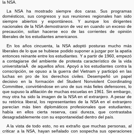
la NSA.
La NSA ha mostrado siempre dos caras. Sus programas
domésticos, sus congresos y sus reuniones regionales han sido
siempre abiertos y espontáneos. Y aunque los dirigentes
nacionales de la NSA demostraron de vez en cuando un exceso de
precaución, solían hacerse eco de las corrientes de opinión
liberales de los estudiantes americanos.
En los años cincuenta, la NSA adoptó posturas mucho más
liberales de lo que se hubiese podido suponer a juzgar por la apatía
entonces reinante entre los estudiantes. Y a partir de 1960, empezó
a contagiarse del ambiente de protesta característico de la vida
universitariaÂ de aquellos años. Apoyó a los estudiantes contra la
conscripción, se opuso a la guerra del Vietnam y participó en las
luchas en pro de los derechos civiles. Desempeñó un papel
decisivo en la formación del Student Nonviolent Coordinating
Committee, convirtiéndose en uno de sus más fieles defensores, lo
que supuso la afiliación de muchas escuelas en 1961. Sin embargo,
muy otra ha sido la imagen de la NSA en el extranjero. A pesar de
su retórica liberal, los representantes de la NSA en el extranjero
parecían más bien diplomáticos profesionales que estudiantes;
había en ellos cierta reserva, casi dureza, que contrastaba
desagradablemente con su espontaneidad dentro del país.
A la vista de todo esto, no es extraño que muchas personas, al
criticar a la NSA, hayan señalado con sospecha sus operaciones