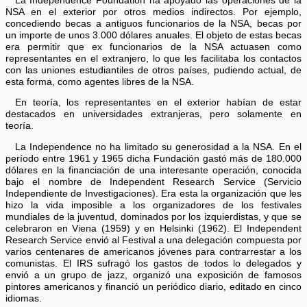
La Independence Foundation ha apoyado las operaciones de la
NSA en el exterior por otros medios indirectos. Por ejemplo,
concediendo becas a antiguos funcionarios de la NSA, becas por
un importe de unos 3.000 dólares anuales. El objeto de estas becas
era permitir que ex funcionarios de la NSA actuasen como
representantes en el extranjero, lo que les facilitaba los contactos
con las uniones estudiantiles de otros países, pudiendo actual, de
esta forma, como agentes libres de la NSA.
En teoría, los representantes en el exterior habían de estar
destacados en universidades extranjeras, pero solamente en
teoría.
La Independence no ha limitado su generosidad a la NSA. En el
período entre 1961 y 1965 dicha Fundación gastó más de 180.000
dólares en la financiación de una interesante operación, conocida
bajo el nombre de Independent Research Service (Servicio
Independiente de Investigaciones). Era esta la organización que les
hizo la vida imposible a los organizadores de los festivales
mundiales de la juventud, dominados por los izquierdistas, y que se
celebraron en Viena (1959) y en Helsinki (1962). El Independent
Research Service envió al Festival a una delegación compuesta por
varios centenares de americanos jóvenes para contrarrestar a los
comunistas. El IRS sufragó los gastos de todos lo delegados y
envió a un grupo de jazz, organizó una exposición de famosos
pintores americanos y financió un periódico diario, editado en cinco
idiomas.