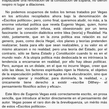
inaplazable una renovación de la constitución de España, no dieron
respiro ni lugar a dilaciones.
No podemos ocuparnos de todos los temas tratados por Vegas
en los artículos recopilados ahora bajo la denominación de
«Escritos políticos»; pero, como final, queremos aludir, no más, a la
enorme voluntad política que revela Eugenio Vegas, quien,
homo
politicus
por vocación infusa, está obsesionado por un tema
fascinante: la conexión dialéctica entre Idea (teoría) y Realidad. Ha
visto, justamente, que en la zona política esa relación es
sui
generis,
pues, como decía Hegel, «los planes y teorías pretenden
realizarse; basta para ello que sean realizables, y su valor es el
mismo alcancen o no realidad; pero una teoría del Estado, por el
contrario, sólo se llama
Estado
y
Constitución
cuando lo es en el
mundo real». A la utopía política más desbocada le es intrínseca la
tendencia a encarnarse en realidad, por ello hay
ideas políticas.
Pero, aunque es un dislate, en el que no incurre Vegas, creer que
sólo las ideas, los factores espirituales rigen la Historia, el objetivo
de la especulación política no se agota en la elucubración, sino que
pretende operar y modificar, para dominarla, la realidad, «…y
únicamente tiene derecho a existir –escribe Dilthey– el
pensamiento filosófico activo y eficaz».
Este libro de Eugenio Vegas está correctamente escrito, en prosa
sencilla, que introduce al lector directamente en el pensamiento del
autor. Vegas posee el raro don de la
breviloquenza,
un mérito más
de estos «Escritos políticos».