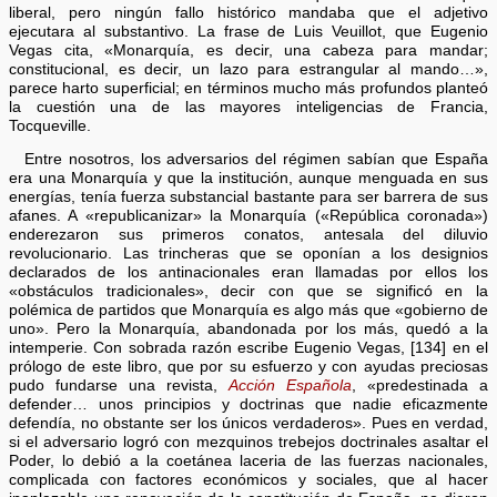
liberal, pero ningún fallo histórico mandaba que el adjetivo
ejecutara al substantivo. La frase de Luis Veuillot, que Eugenio
Vegas cita, «Monarquía, es decir, una cabeza para mandar;
constitucional, es decir, un lazo para estrangular al mando…»,
parece harto superficial; en términos mucho más profundos planteó
la cuestión una de las mayores inteligencias de Francia,
Tocqueville.
Entre nosotros, los adversarios del régimen sabían que España
era una Monarquía y que la institución, aunque menguada en sus
energías, tenía fuerza substancial bastante para ser barrera de sus
afanes. A «republicanizar» la Monarquía («República coronada»)
enderezaron sus primeros conatos, antesala del diluvio
revolucionario. Las trincheras que se oponían a los designios
declarados de los antinacionales eran llamadas por ellos los
«obstáculos tradicionales», decir con que se significó en la
polémica de partidos que Monarquía es algo más que «gobierno de
uno». Pero la Monarquía, abandonada por los más, quedó a la
intemperie. Con sobrada razón escribe Eugenio Vegas, [134] en el
prólogo de este libro, que por su esfuerzo y con ayudas preciosas
pudo fundarse una revista,
Acción Española
, «predestinada a
defender… unos principios y doctrinas que nadie eficazmente
defendía, no obstante ser los únicos verdaderos». Pues en verdad,
si el adversario logró con mezquinos trebejos doctrinales asaltar el
Poder, lo debió a la coetánea laceria de las fuerzas nacionales,
complicada con factores económicos y sociales, que al hacer