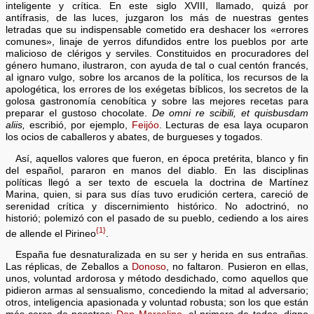
inteligente y crítica. En este siglo XVIII, llamado, quizá por
antífrasis, de las luces, juzgaron los más de nuestras gentes
letradas que su indispensable cometido era deshacer los «errores
comunes», linaje de yerros difundidos entre los pueblos por arte
malicioso de clérigos y serviles. Constituidos en procuradores del
género humano, ilustraron, con ayuda de tal o cual centón francés,
al ignaro vulgo, sobre los arcanos de la política, los recursos de la
apologética, los errores de los exégetas bíblicos, los secretos de la
golosa gastronomía cenobítica y sobre las mejores recetas para
preparar el gustoso chocolate.
De omni re scibili, et quisbusdam
aliis,
escribió, por ejemplo,
Feijóo
. Lecturas de esa laya ocuparon
los ocios de caballeros y abates, de burgueses y togados.
Así, aquellos valores que fueron, en época pretérita, blanco y fin
del español, pararon en manos del diablo. En las disciplinas
políticas llegó a ser texto de escuela la doctrina de Martínez
Marina, quien, si para sus días tuvo erudición certera, careció de
serenidad crítica y discernimiento histórico. No adoctrinó, no
historió; polemizó con el pasado de su pueblo, cediendo a los aires
{1}
de allende el Pirineo
.
España fue desnaturalizada en su ser y herida en sus entrañas.
Las réplicas, de Zeballos a
Donoso
, no faltaron. Pusieron en ellas,
unos, voluntad ardorosa y método desdichado, como aquellos que
pidieron armas al sensualismo, concediendo la mitad al adversario;
otros, inteligencia apasionada y voluntad robusta; son los que están