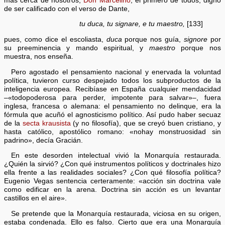
más cerca de nosotros;
Don Marcelino
, el primero de todos, digno
de ser calificado con el verso de Dante,
tu duca, tu signare, e tu maestro,
[133]
pues, como dice el escoliasta,
duca
porque nos guía,
signore
por
su preeminencia y mando espiritual, y
maestro
porque nos
muestra, nos enseña.
Pero agostado el pensamiento nacional y enervada la voluntad
política, tuvieron curso despejado todos los subproductos de la
inteligencia europea. Recibíase en España cualquier mendacidad
–«todopoderosa para perder, impotente para salvar»–, fuera
inglesa, francesa o alemana: el pensamiento no delinque, era la
fórmula que acuñó el agnosticismo político. Así pudo haber secuaz
de la
secta krausista
(y no filosofía), que se creyó buen cristiano, y
hasta católico, apostólico romano: «nohay monstruosidad sin
padrino», decía Gracián.
En este desorden intelectual vivió la Monarquía restaurada.
¿Quién la sirvió? ¿Con qué instrumentos políticos y doctrinales hizo
ella frente a las realidades sociales? ¿Con qué filosofía política?
Eugenio Vegas sentencia certeramente: «acción sin doctrina vale
como edificar en la arena. Doctrina sin acción es un levantar
castillos en el aire».
Se pretende que la Monarquía restaurada, viciosa en su origen,
estaba condenada. Ello es falso. Cierto que era una Monarquía