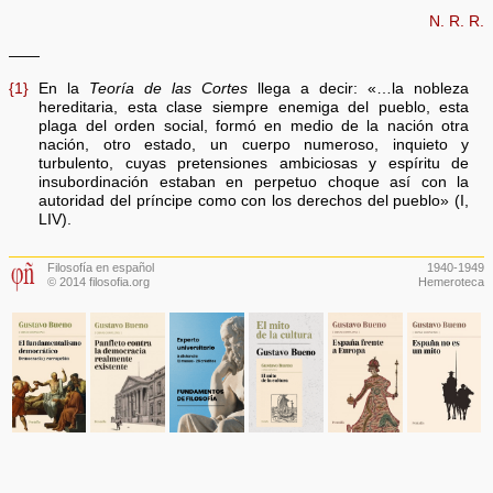
N. R. R.
——
{1}
En la
Teoría de las Cortes
llega a decir: «…la nobleza
hereditaria, esta clase siempre enemiga del pueblo, esta
plaga del orden social, formó en medio de la nación otra
nación, otro estado, un cuerpo numeroso, inquieto y
turbulento, cuyas pretensiones ambiciosas y espíritu de
insubordinación estaban en perpetuo choque así con la
autoridad del príncipe como con los derechos del pueblo» (I,
LIV).
Filosofía en español
1940-1949
© 2014 filosofia.org
Hemeroteca