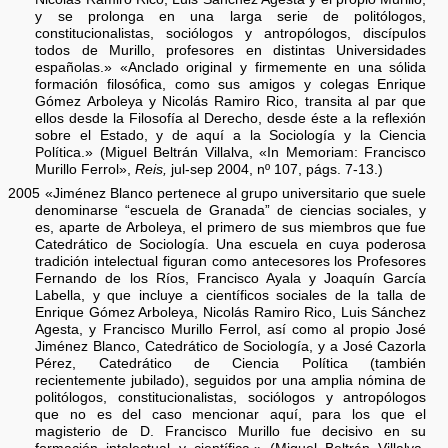
y se prolonga en una larga serie de politólogos,
constitucionalistas, sociólogos y antropólogos, discípulos
todos de Murillo, profesores en distintas Universidades
españolas.» «Anclado original y firmemente en una sólida
formación filosófica, como sus amigos y colegas Enrique
Gómez Arboleya y Nicolás Ramiro Rico, transita al par que
ellos desde la Filosofía al Derecho, desde éste a la reflexión
sobre el Estado, y de aquí a la Sociología y la Ciencia
Política.» (Miguel Beltrán Villalva, «In Memoriam: Francisco
Murillo Ferrol»,
Reis,
jul-sep 2004, nº 107, págs. 7-13.)
2005 «Jiménez Blanco pertenece al grupo universitario que suele
denominarse “escuela de Granada” de ciencias sociales, y
es, aparte de Arboleya, el primero de sus miembros que fue
Catedrático de Sociología. Una escuela en cuya poderosa
tradición intelectual figuran como antecesores los Profesores
Fernando de los Ríos, Francisco Ayala y Joaquín García
Labella, y que incluye a científicos sociales de la talla de
Enrique Gómez Arboleya, Nicolás Ramiro Rico, Luis Sánchez
Agesta, y Francisco Murillo Ferrol, así como al propio José
Jiménez Blanco, Catedrático de Sociología, y a José Cazorla
Pérez, Catedrático de Ciencia Política (también
recientemente jubilado), seguidos por una amplia nómina de
politólogos, constitucionalistas, sociólogos y antropólogos
que no es del caso mencionar aquí, para los que el
magisterio de D. Francisco Murillo fue decisivo en su