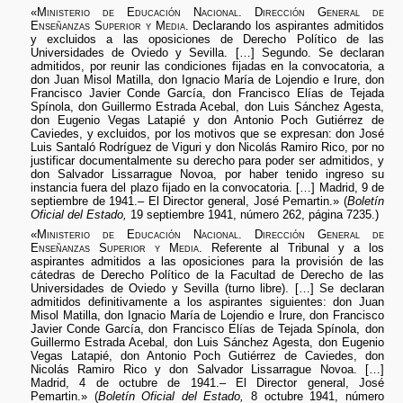
«
Ministerio de Educación Nacional. Dirección General de
Enseñanzas Superior y Media.
Declarando los aspirantes admitidos
y excluidos a las oposiciones de Derecho Político de las
Universidades de Oviedo y Sevilla. […] Segundo. Se declaran
admitidos, por reunir las condiciones fijadas en la convocatoria, a
don Juan Misol Matilla, don Ignacio María de Lojendio e Irure, don
Francisco Javier Conde García, don Francisco Elías de Tejada
Spínola, don Guillermo Estrada Acebal, don Luis Sánchez Agesta,
don Eugenio Vegas Latapié y don Antonio Poch Gutiérrez de
Caviedes, y excluidos, por los motivos que se expresan: don José
Luis Santaló Rodríguez de Viguri y don Nicolás Ramiro Rico, por no
justificar documentalmente su derecho para poder ser admitidos, y
don Salvador Lissarrague Novoa, por haber tenido ingreso su
instancia fuera del plazo fijado en la convocatoria. […] Madrid, 9 de
septiembre de 1941.– El Director general, José Pemartin.» (
Boletín
Oficial del Estado,
19 septiembre 1941, número 262, página 7235.)
«
Ministerio de Educación Nacional. Dirección General de
Enseñanzas Superior y Media.
Referente al Tribunal y a los
aspirantes admitidos a las oposiciones para la provisión de las
cátedras de Derecho Político de la Facultad de Derecho de las
Universidades de Oviedo y Sevilla (turno libre). […] Se declaran
admitidos definitivamente a los aspirantes siguientes: don Juan
Misol Matilla, don Ignacio María de Lojendio e Irure, don Francisco
Javier Conde García, don Francisco Elías de Tejada Spínola, don
Guillermo Estrada Acebal, don Luis Sánchez Agesta, don Eugenio
Vegas Latapié, don Antonio Poch Gutiérrez de Caviedes, don
Nicolás Ramiro Rico y don Salvador Lissarrague Novoa. […]
Madrid, 4 de octubre de 1941.– El Director general, José
Pemartin.» (
Boletín Oficial del Estado,
8 octubre 1941, número