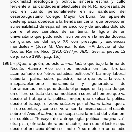
proximidad ideológica y política, sincera estima y culto
ferviente a las calidades intelectuales de N. R., expresada de
vez en cuanto personalmente en su santuario del
cesaroaugustano Colegio Mayor Cerbuna. Su aparente
destemplanza obedece a la herida sin cerrar que provocó en
su sensibilidad de español melancólico y de andaluz dolorido
por el atraso científico de su tierra, la figura de un
universitario que pudo incluir su nombre en la media docena
de granadinos del siglo XX con prestigio y audiencias
mundiales.» (José M. Cuenca Toribio, «Andalucía al día.
Nicolás Ramiro Rico (1910-1977)»,
ABC,
Sevilla, jueves 12
de junio de 1980, pág. 15.)
1981 «¿Qué, o quién, es este
animal ladino
que bajo la firma de
Nicolás Ramiro Rico se nos muestra en las librerías
acompañado de “otros estudios políticos”? La muy laboral
cubierta –palma sobre palustre, mano que es a la vez e
inseparablemente herramienta y generadora de
herramientas– nos pone desde el principio en la pista de que
en el libro se trata de una meditación sobre el hombre que va
desde el trabajo a la política; mejor, que explica la política
desde el trabajo, el
zoon politikon
por el
homo faber:
que a
fin de cuentas, y como se verá, son la misma cosa. El escrito
sobre el
Animal ladino,
que ocupa casi la mitad del volumen,
se subtitula “Ensayo de antropología política imaginativa”:
otra pista, ofrecida ahora por el autor, para que el lector sepa
desde el principio dónde se mete. Y se mete en un estudio