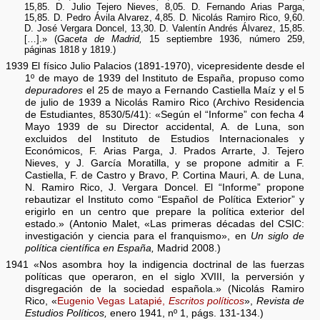
15,85. D. Julio Tejero Nieves, 8,05. D. Fernando Arias Parga,
15,85. D. Pedro Ávila Alvarez, 4,85. D. Nicolás Ramiro Rico, 9,60.
D. José Vergara Doncel, 13,30. D. Valentín Andrés Álvarez, 15,85.
[…].» (
Gaceta de Madrid,
15 septiembre 1936, número 259,
páginas 1818 y 1819.)
1939 El físico Julio Palacios (1891-1970), vicepresidente desde el
1º de mayo de 1939 del Instituto de España, propuso como
depuradores
el 25 de mayo a Fernando Castiella Maíz y el 5
de julio de 1939 a Nicolás Ramiro Rico (Archivo Residencia
de Estudiantes, 8530/5/41): «Según el “Informe” con fecha 4
Mayo 1939 de su Director accidental, A. de Luna, son
excluidos del Instituto de Estudios Internacionales y
Económicos, F. Arias Parga, J. Prados Arrarte, J. Tejero
Nieves, y J. García Moratilla, y se propone admitir a F.
Castiella, F. de Castro y Bravo, P. Cortina Mauri, A. de Luna,
N. Ramiro Rico, J. Vergara Doncel. El “Informe” propone
rebautizar el Instituto como “Español de Política Exterior” y
erigirlo en un centro que prepare la política exterior del
estado.» (Antonio Malet, «Las primeras décadas del CSIC:
investigación y ciencia para el franquismo», en
Un siglo de
política científica en España,
Madrid 2008.)
1941 «Nos asombra hoy la indigencia doctrinal de las fuerzas
políticas que operaron, en el siglo XVIII, la perversión y
disgregación de la sociedad española.» (Nicolás Ramiro
Rico, «
Eugenio Vegas Latapié,
Escritos políticos
»,
Revista de
Estudios Políticos,
enero 1941, nº 1, págs. 131-134.)