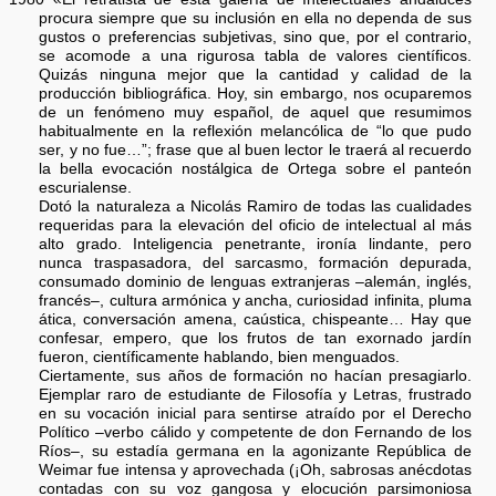
procura siempre que su inclusión en ella no dependa de sus
gustos o preferencias subjetivas, sino que, por el contrario,
se acomode a una rigurosa tabla de valores científicos.
Quizás ninguna mejor que la cantidad y calidad de la
producción bibliográfica. Hoy, sin embargo, nos ocuparemos
de un fenómeno muy español, de aquel que resumimos
habitualmente en la reflexión melancólica de “lo que pudo
ser, y no fue…”; frase que al buen lector le traerá al recuerdo
la bella evocación nostálgica de Ortega sobre el panteón
escurialense.
Dotó la naturaleza a Nicolás Ramiro de todas las cualidades
requeridas para la elevación del oficio de intelectual al más
alto grado. Inteligencia penetrante, ironía lindante, pero
nunca traspasadora, del sarcasmo, formación depurada,
consumado dominio de lenguas extranjeras –alemán, inglés,
francés–, cultura armónica y ancha, curiosidad infinita, pluma
ática, conversación amena, caústica, chispeante… Hay que
confesar, empero, que los frutos de tan exornado jardín
fueron, científicamente hablando, bien menguados.
Ciertamente, sus años de formación no hacían presagiarlo.
Ejemplar raro de estudiante de Filosofía y Letras, frustrado
en su vocación inicial para sentirse atraído por el Derecho
Político –verbo cálido y competente de don Fernando de los
Ríos–, su estadía germana en la agonizante República de
Weimar fue intensa y aprovechada (¡Oh, sabrosas anécdotas
contadas con su voz gangosa y elocución parsimoniosa