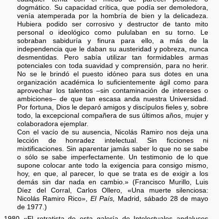
dogmático. Su capacidad crítica, que podía ser demoledora,
venía atemperada por la hombría de bien y la delicadeza.
Hubiera podido ser corrosivo y destructor de tanto mito
personal o ideológico como pululaban en su torno. Le
sobraban sabiduría y finura para ello, a más de la
independencia que le daban su austeridad y pobreza, nunca
desmentidas. Pero sabía utilizar tan formidables armas
potenciales con toda suavidad y comprensión, para no herir.
No se le brindó el puesto idóneo para sus dotes en una
organización académica lo suficientemente ágil como para
aprovechar los talentos –sin contaminación de intereses o
ambiciones– de que tan escasa anda nuestra Universidad.
Por fortuna, Dios le deparó amigos y discípulos fieles y, sobre
todo, la excepcional compañera de sus últimos años, mujer y
colaboradora ejemplar.
Con el vacío de su ausencia, Nicolás Ramiro nos deja una
lección de honradez intelectual. Sin ficciones ni
mixtificaciones. Sin aparentar jamás saber lo que no se sabe
o sólo se sabe imperfectamente. Un testimonio de lo que
supone colocar ante todo la exigencia para consigo mismo,
hoy, en que, al parecer, lo que se trata es de exigir a los
demás sin dar nada en cambio.» (Francisco Murillo, Luis
Díez del Corral, Carlos Ollero, «Una muerte silenciosa:
Nicolás Ramiro Rico»,
El País,
Madrid, sábado 28 de mayo
de 1977.)
1980 «El retratista de esta galería de Intelectuales andaluces