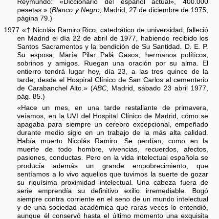
Reymundo: «Diccionario del español actual», 400.000
pesetas.» (
Blanco y Negro,
Madrid, 27 de diciembre de 1975,
página 79.)
1977 «
†
Nicolás Ramiro Rico, catedrático de universidad, falleció
en Madrid el día 22 de abril de 1977, habiendo recibido los
Santos Sacramentos y la bendición de Su Santidad. D. E. P.
Su esposa, María Pilar Palá Gasos; hermanos políticos,
sobrinos y amigos. Ruegan una oración por su alma. El
entierro tendrá lugar hoy, día 23, a las tres quince de la
tarde, desde el Hospiral Clínico de San Carlos al cementerio
de Carabanchel Alto.» (
ABC,
Madrid, sábado 23 abril 1977,
pág. 85.)
«Hace un mes, en una tarde restallante de primavera,
veíamos, en la UVI del Hospital Clínico de Madrid, cómo se
apagaba para siempre un cerebro excepcional, empeñado
durante medio siglo en un trabajo de la más alta calidad.
Había muerto Nicolás Ramiro. Se perdían, como en la
muerte de todo hombre, vivencias, recuerdos, afectos,
pasiones, conductas. Pero en la vida intelectual española se
producía además un grande empobrecimiento, que
sentíamos a lo vivo aquellos que tuvimos la suerte de gozar
su riquísima proximidad intelectual. Una cabeza fuera de
serie emprendía su definitivo exilio irremediable. Bogó
siempre contra corriente en el seno de un mundo intelectual
y de una sociedad académica que raras veces lo entendió,
aunque él conservó hasta el último momento una exquisita