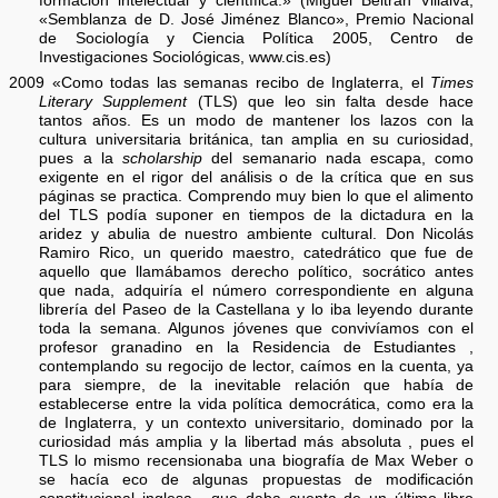
formación intelectual y científica.» (Miguel Beltrán Villalva,
«Semblanza de D. José Jiménez Blanco», Premio Nacional
de Sociología y Ciencia Política 2005, Centro de
Investigaciones Sociológicas, www.cis.es)
2009 «Como todas las semanas recibo de Inglaterra, el
Times
Literary Supplement
(TLS) que leo sin falta desde hace
tantos años. Es un modo de mantener los lazos con la
cultura universitaria británica, tan amplia en su curiosidad,
pues a la
scholarship
del semanario nada escapa, como
exigente en el rigor del análisis o de la crítica que en sus
páginas se practica. Comprendo muy bien lo que el alimento
del TLS podía suponer en tiempos de la dictadura en la
aridez y abulia de nuestro ambiente cultural. Don Nicolás
Ramiro Rico, un querido maestro, catedrático que fue de
aquello que llamábamos derecho político, socrático antes
que nada, adquiría el número correspondiente en alguna
librería del Paseo de la Castellana y lo iba leyendo durante
toda la semana. Algunos jóvenes que convivíamos con el
profesor granadino en la Residencia de Estudiantes ,
contemplando su regocijo de lector, caímos en la cuenta, ya
para siempre, de la inevitable relación que había de
establecerse entre la vida política democrática, como era la
de Inglaterra, y un contexto universitario, dominado por la
curiosidad más amplia y la libertad más absoluta , pues el
TLS lo mismo recensionaba una biografía de Max Weber o
se hacía eco de algunas propuestas de modificación