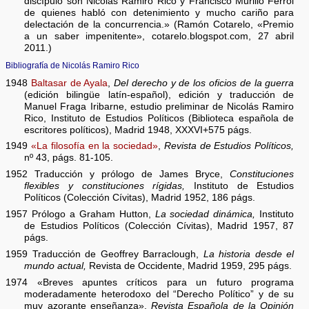
discípulo son Nicolás Ramiro Rico y Francisco Murillo Ferrol
de quienes habló con detenimiento y mucho cariño para
delectación de la concurrencia.» (Ramón Cotarelo, «Premio
a un saber impenitente», cotarelo.blogspot.com, 27 abril
2011.)
Bibliografía de Nicolás Ramiro Rico
1948
Baltasar de Ayala
,
Del derecho y de los oficios de la guerra
(edición bilingüe latín-español), edición y traducción de
Manuel Fraga Iribarne, estudio preliminar de Nicolás Ramiro
Rico, Instituto de Estudios Políticos (Biblioteca española de
escritores políticos), Madrid 1948, XXXVI+575 págs.
1949
«La filosofía en la sociedad»
,
Revista de Estudios Políticos,
nº 43, págs. 81-105.
1952 Traducción y prólogo de James Bryce,
Constituciones
flexibles y constituciones rígidas,
Instituto de Estudios
Políticos (Colección Cívitas), Madrid 1952, 186 págs.
1957 Prólogo a Graham Hutton,
La sociedad dinámica,
Instituto
de Estudios Políticos (Colección Cívitas), Madrid 1957, 87
págs.
1959 Traducción de Geoffrey Barraclough,
La historia desde el
mundo actual,
Revista de Occidente, Madrid 1959, 295 págs.
1974 «Breves apuntes críticos para un futuro programa
moderadamente heterodoxo del “Derecho Político” y de su
muy azorante enseñanza»,
Revista Española de la Opinión