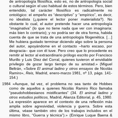
de antropología filosófica, esto es, no de antropología social
o cultural según el uso habitual de estos términos. Pero, bien
entendido, tal carácter filosófico es radicalmente no
ontológico: el empeño es “descriptivo” y “empírico”, es decir,
no idealista (¿quiere el lector poner
materialista
?). No
obstante lo cual, el autor pretende hacer una antropología
“imaginativa” (lo que no tiene nada que ver con imaginaria:
más bien lo contrario); y no podría ser de otra forma, habida
cuenta de que se trata de una antropología filogenética. […]
Me hubiera gustado terminar diciendo algo sobre la persona
del autor, apoyándome en el contacto –harto escaso, por
desgracia– que con él tuve. Pero creo que lo procedente es
remitir al lector al extraordinario prólogo escrito por Francisco
Murillo y Luis Díez del Corral, quienes tuvieron el envidiable
privilegio de gozar largo tiempo de su amistad.» (Miguel
Beltrán, «Sobre
El animal ladino y otros ensayos
de Nicolás
Ramiro»,
Reis,
Madrid, enero-marzo 1981, nº 13, págs. 141-
154.)
1984 «Aunque, tal vez, el problema no sea tanto de Hobbes
como de aquellos a quienes Nicolás Ramiro Rico llamaba
“pseudohobbesianos mistificantes” (34.
El animal ladino y
otros estudios políticos,
Madrid, Alianza Editorial, p. 45, 1980.
La expresión aparece en el contexto de una reflexión más
amplia sobre agresividad, violencia y guerra. Sobre esta
última, véase también otro de los trabajos incluidos en el
mismo libro, “Guerra y técnica”).» (Enrique Luque Baena &