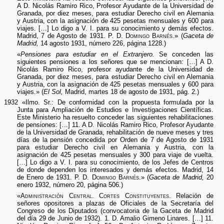
A D. Nicolás Ramiro Rico, Profesor Ayudante de la Universidad de
Granada, por diez meses, para estudiar Derecho civil en Alemania
y Austria, con la asignación de 425 pesetas mensuales y 600 para
viajes. […] Lo digo a V. I. para su conocimiento y demás efectos.
Madrid, 7 de Agosto de 1931. P. D.
Domingo Barnés
.» (
Gaceta de
Madrid,
14 agosto 1931, número 226, página 1228.)
«
Pensiones para estudiar en el Extranjero.
Se conceden las
siguientes pensiones a los señores que se mencionan: […] A D.
Nicolás Ramiro Rico, profesor ayudante de la Universidad de
Granada, por diez meses, para estudiar Derecho civil en Alemania
y Austria, con la asignación de 425 pesetas mensuales y 600 para
viajes.» (
El Sol,
Madrid, martes 18 de agosto de 1931, pág. 2.)
1932 «Ilmo. Sr.: De conformidad con la propuesta formulada por la
Junta para Ampliación de Estudios e Investigaciones Científicas.
Este Ministerio ha resuelto conceder las siguientes rehabilitaciones
de pensiones: […] 11. A D. Nicolás Ramiro Rico, Profesor Ayudante
de la Universidad de Granada, rehabilitación de nueve meses y tres
días de la pensión concedida por Orden de 7 de Agosto de 1931
para estudiar Derecho civil en Alemania y Austria, con la
asignación de 425 pesetas mensuales y 300 para viaje de vuelta.
[…] Lo digo a V. I. para su conocimiento, de los Jefes de Centros
de donde dependen los interesados y demás efectos. Madrid, 14
de Enero de 1931. P. D.
Domingo Barnés
.» (
Gaceta de Madrid,
20
enero 1932, número 20, página 506.)
«
Administración Central. Cortes Constituyentes.
Relación de
señores opositores a plazas de Oficiales de la Secretaría del
Congreso de los Diputados (convocatoria de la Gaceta de Madrid
del día 29 de Junio de 1932). 1. D. Amalio Gimeno Linares. […] 11.