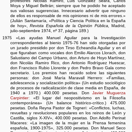
profesores Nicolás Ramiro, Luis González Seara, Carlos
Moya y Miguel Beltrán; siempre que he podido he aceptado
sus valiosas sugerencias. Innecesario advertir que ninguno
de ellos es responsable de mis opiniones ni de mis errores.»
(Julián Santamaría, «Política y Ciencia Política en la España
de hoy»,
Revista Española de la Opinión Pública,
Madrid,
julio-septiembre 1974, nº 37, página 189.)
1975 «Las ayudas Manuel Aguilar para la Investigación
correspondientes al bienio 1975-76 han sido otorgadas por
un jurado presidido por don Tirso Echeandía Aguilar y en el
que figuraban como vocales don Emilio Alarcos Llorach, don
Salustiano del Campo Urbano, don Arturo de Hoyo Martínez,
don Nicolás Ramiro Rico, don Antonio Rodríguez Huescar,
don Francisco Rubio Llorente y don Pedro Bravo Gala como
secretario. Los premios han recaído sobre las siguientes
personas: don José María Maravall Herrero: «Familias,
adolescencia y socialización política» (Un estudio sociológico
de procesos de radicalización de clase media en España, de
1940 a 1970.) 400.000 pesetas. Don
Javier Muguerza
Carpintier
: «El lugar del neopositivismo en la Filosofía
contemporánea» (Un balance histórico-crítico.) 475.000
pesetas. Doña Reyna Pastor de Togneri: «Conflictos, luchas,
revueltas y revoluciones populares en los reinos de León y
Castilla, siglos X-XIV», 400.000 pesetas. Don Adolfo Perinat
Maceres: «La imagen de la mujer en la Prensa femenina
española, 1900-1975», 325.000 pesetas. Don Manuel Seco