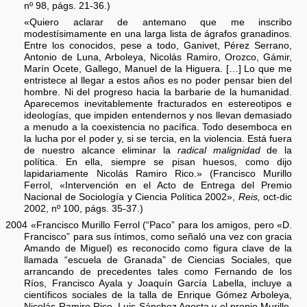
nº 98, págs. 21-36.)
«Quiero aclarar de antemano que me inscribo
modestísimamente en una larga lista de ágrafos granadinos.
Entre los conocidos, pese a todo, Ganivet, Pérez Serrano,
Antonio de Luna, Arboleya, Nicolás Ramiro, Orozco, Gámir,
Marín Ocete, Gallego, Manuel de la Higuera. […] Lo que me
entristece al llegar a estos años es no poder pensar bien del
hombre. Ni del progreso hacia la barbarie de la humanidad.
Aparecemos inevitablemente fracturados en estereotipos e
ideologías, que impiden entendernos y nos llevan demasiado
a menudo a la coexistencia no pacífica. Todo desemboca en
la lucha por el poder y, si se tercia, en la violencia. Está fuera
de nuestro alcance eliminar la
radical malignidad
de la
política. En ella, siempre se pisan huesos, como dijo
lapidariamente Nicolás Ramiro Rico.» (Francisco Murillo
Ferrol, «Intervención en el Acto de Entrega del Premio
Nacional de Sociología y Ciencia Política 2002»,
Reis,
oct-dic
2002, nº 100, págs. 35-37.)
2004 «Francisco Murillo Ferrol (“Paco” para los amigos, pero «D.
Francisco” para sus íntimos, como señaló una vez con gracia
Amando de Miguel) es reconocido como figura clave de la
llamada “escuela de Granada” de Ciencias Sociales, que
arrancando de precedentes tales como Fernando de los
Ríos, Francisco Ayala y Joaquín García Labella, incluye a
científicos sociales de la talla de Enrique Gómez Arboleya,
Nicolás Ramiro Rico, Luis Sánchez Agesta y el propio Murillo,