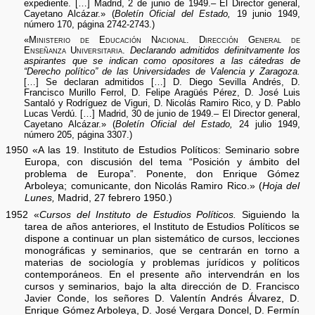
expediente. […] Madrid, 2 de junio de 1949.– El Director general,
Cayetano Alcázar.» (
Boletín Oficial del Estado,
19 junio 1949,
número 170, página 2742-2743.)
«
Ministerio de Educación Nacional. Dirección General de
Enseñanza Universitaria.
Declarando admitidos definitvamente los
aspirantes que se indican como opositores a las cátedras de
“Derecho político” de las Universidades de Valencia y Zaragoza.
[…] Se declaran admitidos […] D. Diego Sevilla Andrés, D.
Francisco Murillo Ferrol, D. Felipe Aragüés Pérez, D. José Luis
Santaló y Rodríguez de Viguri, D. Nicolás Ramiro Rico, y D. Pablo
Lucas Verdú. […] Madrid, 30 de junio de 1949.– El Director general,
Cayetano Alcázar.» (
Boletín Oficial del Estado,
24 julio 1949,
número 205, página 3307.)
1950 «A las 19. Instituto de Estudios Políticos: Seminario sobre
Europa, con discusión del tema “Posición y ámbito del
problema de Europa”. Ponente, don Enrique Gómez
Arboleya; comunicante, don Nicolás Ramiro Rico.» (
Hoja del
Lunes,
Madrid, 27 febrero 1950.)
1952 «
Cursos del Instituto de Estudios Políticos.
Siguiendo la
tarea de años anteriores, el Instituto de Estudios Políticos se
dispone a continuar un plan sistemático de cursos, lecciones
monográficas y seminarios, que se centrarán en torno a
materias de sociología y problemas jurídicos y políticos
contemporáneos. En el presente año intervendrán en los
cursos y seminarios, bajo la alta dirección de D. Francisco
Javier Conde, los señores D. Valentín Andrés Álvarez, D.
Enrique Gómez Arboleya, D. José Vergara Doncel, D. Fermín