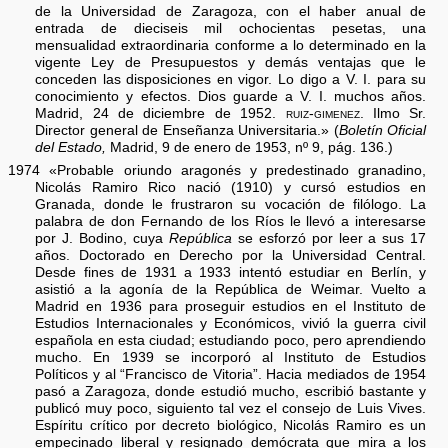
de la Universidad de Zaragoza, con el haber anual de
entrada de dieciseis mil ochocientas pesetas, una
mensualidad extraordinaria conforme a lo determinado en la
vigente Ley de Presupuestos y demás ventajas que le
conceden las disposiciones en vigor. Lo digo a V. I. para su
conocimiento y efectos. Dios guarde a V. I. muchos años.
Madrid, 24 de diciembre de 1952.
ruiz-gimenez
. Ilmo Sr.
Director general de Enseñanza Universitaria.» (
Boletín Oficial
del Estado,
Madrid, 9 de enero de 1953, nº 9, pág. 136.)
1974 «Probable oriundo aragonés y predestinado granadino,
Nicolás Ramiro Rico nació (1910) y cursó estudios en
Granada, donde le frustraron su vocación de filólogo. La
palabra de don Fernando de los Ríos le llevó a interesarse
por J. Bodino, cuya
República
se esforzó por leer a sus 17
años. Doctorado en Derecho por la Universidad Central.
Desde fines de 1931 a 1933 intentó estudiar en Berlín, y
asistió a la agonía de la República de Weimar. Vuelto a
Madrid en 1936 para proseguir estudios en el Instituto de
Estudios Internacionales y Económicos, vivió la guerra civil
española en esta ciudad; estudiando poco, pero aprendiendo
mucho. En 1939 se incorporó al Instituto de Estudios
Políticos y al “Francisco de Vitoria”. Hacia mediados de 1954
pasó a Zaragoza, donde estudió mucho, escribió bastante y
publicó muy poco, siguiento tal vez el consejo de Luis Vives.
Espíritu crítico por decreto biológico, Nicolás Ramiro es un
empecinado liberal y resignado demócrata que mira a los