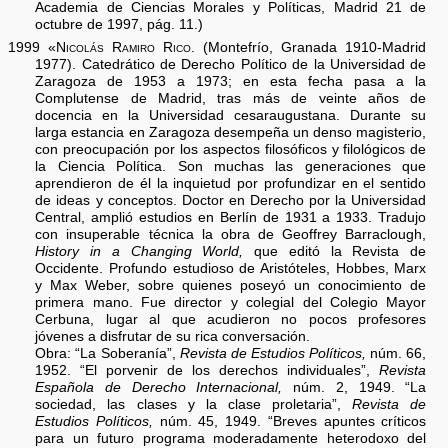
Academia de Ciencias Morales y Políticas, Madrid 21 de
octubre de 1997, pág. 11.)
1999 «
Nicolás Ramiro Rico.
(Montefrío, Granada 1910-Madrid
1977). Catedrático de Derecho Político de la Universidad de
Zaragoza de 1953 a 1973; en esta fecha pasa a la
Complutense de Madrid, tras más de veinte años de
docencia en la Universidad cesaraugustana. Durante su
larga estancia en Zaragoza desempeña un denso magisterio,
con preocupación por los aspectos filosóficos y filológicos de
la Ciencia Política. Son muchas las generaciones que
aprendieron de él la inquietud por profundizar en el sentido
de ideas y conceptos. Doctor en Derecho por la Universidad
Central, amplió estudios en Berlín de 1931 a 1933. Tradujo
con insuperable técnica la obra de Geoffrey Barraclough,
History in a Changing World,
que editó la Revista de
Occidente. Profundo estudioso de Aristóteles, Hobbes, Marx
y Max Weber, sobre quienes poseyó un conocimiento de
primera mano. Fue director y colegial del Colegio Mayor
Cerbuna, lugar al que acudieron no pocos profesores
jóvenes a disfrutar de su rica conversación.
Obra: “La Soberanía”,
Revista de Estudios Políticos,
núm. 66,
1952. “El porvenir de los derechos individuales”,
Revista
Española de Derecho Internacional,
núm. 2, 1949. “La
sociedad, las clases y la clase proletaria”,
Revista de
Estudios Políticos,
núm. 45, 1949. “Breves apuntes críticos
para un futuro programa moderadamente heterodoxo del