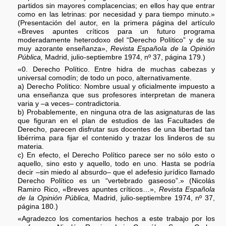
partidos sin mayores complacencias; en ellos hay que entrar
como en las letrinas: por necesidad y para tiempo minuto.»
(Presentación del autor, en la primera página del artículo
«Breves apuntes críticos para un futuro programa
moderadamente heterodoxo del “Derecho Político” y de su
muy azorante enseñanza»,
Revista Española de la Opinión
Pública,
Madrid, julio-septiembre 1974, nº 37, página 179.)
«0. Derecho Político. Entre hidra de muchas cabezas y
universal comodín; de todo un poco, alternativamente.
a) Derecho Político: Nombre usual y oficialmente impuesto a
una enseñanza que sus profesores interpretan de manera
varia y –a veces– contradictoria.
b) Probablemente, en ninguna otra de las asignaturas de las
que figuran en el plan de estudios de las Facultades de
Derecho, parecen disfrutar sus docentes de una libertad tan
libérrima para fijar el contenido y trazar los linderos de su
materia.
c) En efecto, el Derecho Político parece ser no sólo esto o
aquello, sino esto y aquello, todo en uno. Hasta se podría
decir –sin miedo al absurdo– que el adefesio jurídico llamado
Derecho Político es un “vertebrado gaseoso”.» (Nicolás
Ramiro Rico, «Breves apuntes críticos…»,
Revista Española
de la Opinión Pública,
Madrid, julio-septiembre 1974, nº 37,
página 180.)
«Agradezco los comentarios hechos a este trabajo por los