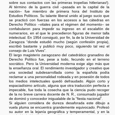
sobre sus contactos con las primeras tropelías hitlerianas!).
Al término de la guerra civil –pasada en la capital de la
nación– fue miembro de primera hora del Instituto de
Estudios Políticos. Su talante liberal unido al juego sucio que
se practicó con fuerzas en los accesos a las cátedras en
Derecho Político –vitales para el régimen del momento– se
confabularon para impedir su ingreso en el escalafón de
numerarios, en el que le precedieron figuras de menor talla
intelectual. En 1954 consiguió, por fin, la de la Universidad de
Zaragoza “donde estudió mucho (según confesión propia),
escribió bastante y publicó muy poco, siguiendo tal vez el
consejo de Luis Vives”.
El largo magisterio zaragozano del catedrático granadino de
Derecho Político fue, pese a todo, fecundo en el terreno
socrático. Pero la Universidad moderna exige algo más que
la enseñanza oral. El rendimiento investigador y creativo que
una sociedad subdesarrollada como la española podía
reclamar a una personalidad rodeada y en posesión de todos
los medios intelectuales quedó defraudado. Algún corto y
espaciadísimo artículo, alguna que otra traducción perfecta e
impecable, fue toda la cosecha que la ciencia pudo recoger
de la no breve carrera docente de N. R., consumado jugador
de dominó y conocedor inigualable de la “fiesta nacional”.
Si alguien considera de dureza desaforada este dibujo a
vuela pluma se encuentra grandemente equivocado. Profesó
su autor en la lejanía geográfica y temperamental, y en la