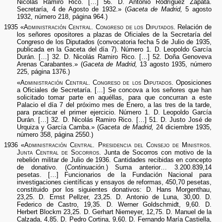
Nicolás Ramiro Rico. […] 56. D. Antonio Rodríguez Zapata.
Secretaría, 4 de Agosto de 1932.» (
Gaceta de Madrid,
5 agosto
1932, número 218, página 964.)
1935 «
Administración Central. Congreso de los Diputados.
Relación de
los señores opositores a plazas de Oficiales de la Secretaría del
Congreso de los Diputados (convocatoria fecha 5 de Julio de 1935,
publicada en la Gaceta del día 7). Número 1. D. Leopoldo García
Durán. […] 32. D. Nicolás Ramiro Rico. […] 52. Doña Genoveva
Arenas Carabantes.» (
Gaceta de Madrid,
13 agosto 1935, número
225, página 1376.)
«
Administración Central. Congreso de los Diputados.
Oposiciones
a Oficiales de Secretaría. […] Se concova a los señores que han
solicitado tomar parte en aquéllas, para que concurran a este
Palacio el día 7 del próximo mes de Enero, a las tres de la tarde,
para practicar el primer ejercicio. Número 1. D. Leopoldo García
Durán. […] 32. D. Nicolás Ramiro Rico. […] 51. D. Justo José de
Urquiza y García Camba.» (
Gaceta de Madrid,
24 diciembre 1935,
número 358, página 2550.)
1936 «
Administración Central. Presidencia del Consejo de Ministros.
Junta Central de Socorros.
Junta de Socorros con motivo de la
rebelión militar de Julio de 1936. Cantidades recibidas en concepto
de donativo. (
Continuación.
) Suma anterior… 3.200.839,14
pesetas. […] Funcionarios de la Fundación Nacional para
investigaciones científicas y ensayos de reformas, 450,70 pesetas,
constituido por los siguientes donativos: D. Hans Morgenthau,
23,25. D. Ernst Pellzer, 23,25. D. Antonio de Luna, 30,00. D.
Federico de Castro, 19,35. D. Werner Goldschmidt, 9,60. D.
Herbert Blockm 23,25. D. Gerhart Niemeyer, 12,75. D. Manuel de la
Calzada, 4,85. D. Pedro Cortina, 9,60. D. Fernando María Castiella,