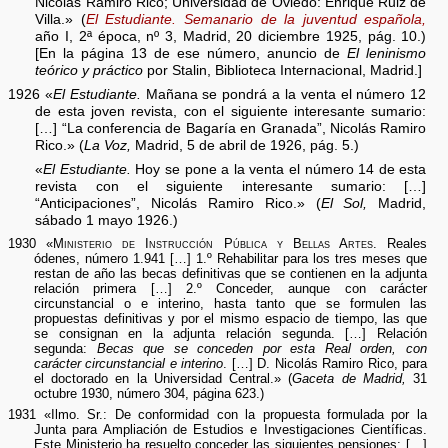
Nicolás Ramiro Rico; Universidad de Oviedo: Enrique Ruiz de
Villa.» (
El Estudiante. Semanario de la juventud española,
año I, 2ª época, nº 3, Madrid, 20 diciembre 1925, pág. 10.)
[En la página 13 de ese número, anuncio de
El leninismo
teórico y práctico
por Stalin, Biblioteca Internacional, Madrid.]
1926 «
El Estudiante.
Mañana se pondrá a la venta el número 12
de esta joven revista, con el siguiente interesante sumario:
[…] “La conferencia de Bagaría en Granada”, Nicolás Ramiro
Rico.» (
La Voz,
Madrid, 5 de abril de 1926, pág. 5.)
«
El Estudiante.
Hoy se pone a la venta el número 14 de esta
revista con el siguiente interesante sumario: […]
“Anticipaciones”, Nicolás Ramiro Rico.» (
El Sol,
Madrid,
sábado 1 mayo 1926.)
1930 «
Ministerio de Instrucción Pública y Bellas Artes.
Reales
ódenes, número 1.941 […] 1.º Rehabilitar para los tres meses que
restan de año las becas definitivas que se contienen en la adjunta
relación primera […] 2.º Conceder, aunque con carácter
circunstancial o e interino, hasta tanto que se formulen las
propuestas definitivas y por el mismo espacio de tiempo, las que
se consignan en la adjunta relación segunda. […] Relación
segunda:
Becas que se conceden por esta Real orden, con
carácter circunstancial e interino
. […] D. Nicolás Ramiro Rico, para
el doctorado en la Universidad Central.» (
Gaceta de Madrid,
31
octubre 1930, número 304, página 623.)
1931 «Ilmo. Sr.: De conformidad con la propuesta formulada por la
Junta para Ampliación de Estudios e Investigaciones Científicas.
Este Ministerio ha resuelto conceder las siguientes pensiones: […]