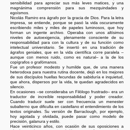
sensibilidad para apreciar sus más leves matices, y una
magnánima comprensión para sus mezquindades y
egoísmos.
Nicolás Ramiro era ágrafo por la gracia de Dios. Para la letra
impresa, se entiende, porque se pasó la vida oscuramente
escribiendo miles y miles de papeles luminosos, que hoy
forman un ingente archivo. Operaba con unos altísimos
niveles de autoexigencia, plenamente consciente de su
responsabilidad para con la cultura y de su función como
intelectual universitario. Se insertó en una tradición de
ágrafos geniales, que en la vida científica corre paralela –
aunque con menos ruido, como es natural– a la de los
copígrafos o grafómanos.
Fue un profesor modesto y humilde que, de una manera
heterodoxa para nuestra rutina docente, dejó en los mejores
de sus discípulos huellas fecundas de sabiduría e inquietud,
que ahora, dispersos por la vida, te quedan agradecidos en
silencio.
En ocasiones –se consideraba un Filólogo frustrado– era un
traductor de increíble responsabilidad y poder creador.
Cuando traducir suele ser con frecuencia un menester
subalterno que dificulta en castellano el entendimiento de los
textos originales. Su versión de Barraclough, por ejemplo,
hoy agotada y olvidada, puede pasar como modelo de
precisión, galanura y estilo.
Hace veinticinco años, con ocasión de sus oposiciones a