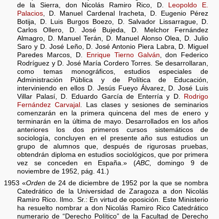
de la Sierra, don Nicolás Ramiro Rico, D.
Leopoldo E.
Palacios
, D. Manuel Cardenal Iracheta, D. Eugenio Pérez
Botija, D. Luis Burgos Boezo, D. Salvador Lissarrague, D.
Carlos Ollero, D. José Bujeda, D. Melchor Fernández
Almagro, D. Manuel Terán, D. Manuel Alonso Olea, D. Julio
Saro y D. José Leño, D. José Antonio Piera Labra, D. Miguel
Paredes Marcos, D.
Enrique Tierno Galván
, don Federico
Rodríguez y D. José María Cordero Torres. Se desarrollaran,
como temas monográficos, estudios especiales de
Administración Pública y de Política de Educación,
interviniendo en ellos D. Jesús Fueyo Álvarez, D. José Luis
Villar Palasí, D. Eduardo García de Enterría y D.
Rodrigo
Fernández Carvajal
. Las clases y sesiones de seminarios
comenzarán en la primera quincena del mes de enero y
terminarán en la última de mayo. Desarrollados en los años
anteriores los dos primeros cursos sistemáticos de
sociología, concluyen en el presente año sus estudios un
grupo de alumnos que, después de rigurosas pruebas,
obtendrán diploma en estudios sociológicos, que por primera
vez se conceden en España.» (
ABC,
domingo 9 de
noviembre de 1952, pág. 41.)
1953 «
Orden
de 24 de diciembre de 1952 por la que se nombra
Catedrático de la Universidad de Zaragoza a don Nicolás
Ramiro Rico. Ilmo. Sr.: En virtud de oposición. Este Ministerio
ha resuelto nombrar a don Nicolás Ramiro Rico Catedrático
numerario de “Derecho Político” de la Facultad de Derecho