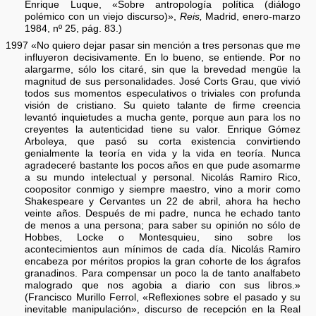
Enrique Luque, «Sobre antropología política (diálogo
polémico con un viejo discurso)»,
Reis,
Madrid, enero-marzo
1984, nº 25, pág. 83.)
1997 «No quiero dejar pasar sin mención a tres personas que me
influyeron decisivamente. En lo bueno, se entiende. Por no
alargarme, sólo los citaré, sin que la brevedad mengüe la
magnitud de sus personalidades. José Corts Grau, que vivió
todos sus momentos especulativos o triviales con profunda
visión de cristiano. Su quieto talante de firme creencia
levantó inquietudes a mucha gente, porque aun para los no
creyentes la autenticidad tiene su valor. Enrique Gómez
Arboleya, que pasó su corta existencia convirtiendo
genialmente la teoría en vida y la vida en teoría. Nunca
agradeceré bastante los pocos años en que pude asomarme
a su mundo intelectual y personal. Nicolás Ramiro Rico,
coopositor conmigo y siempre maestro, vino a morir como
Shakespeare y Cervantes un 22 de abril, ahora ha hecho
veinte años. Después de mi padre, nunca he echado tanto
de menos a una persona; para saber su opinión no sólo de
Hobbes, Locke o Montesquieu, sino sobre los
acontecimientos aun mínimos de cada día. Nicolás Ramiro
encabeza por méritos propios la gran cohorte de los ágrafos
granadinos. Para compensar un poco la de tanto analfabeto
malogrado que nos agobia a diario con sus libros.»
(Francisco Murillo Ferrol, «Reflexiones sobre el pasado y su
inevitable manipulación», discurso de recepción en la Real