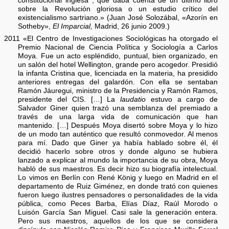
constitucional inglesa , que daba cuenta de un último libro
sobre la Revolución gloriosa o un estudio crítico del
existencialismo sartriano.» (Juan José Solozábal, «Azorín en
Sotheby»,
El Imparcial,
Madrid, 26 junio 2009.)
2011 «El Centro de Investigaciones Sociológicas ha otorgado el
Premio Nacional de Ciencia Política y Sociología a Carlos
Moya. Fue un acto espléndido, puntual, bien organizado, en
un salón del hotel Wellington, grande pero acogedor. Presidió
la infanta Cristina que, licenciada en la materia, ha presidido
anteriores entregas del galardón. Con ella se sentaban
Ramón Jáuregui, ministro de la Presidencia y Ramón Ramos,
presidente del CIS. […] La
laudatio
estuvo a cargo de
Salvador Giner quien trazó una semblanza del premiado a
través de una larga vida de comunicación que han
mantenido. […] Después Moya disertó sobre Moya y lo hizo
de un modo tan auténtico que resultó conmovedor. Al menos
para mí. Dado que Giner ya había hablado sobre él, él
decidió hacerlo sobre otros y donde alguno se hubiera
lanzado a explicar al mundo la importancia de su obra, Moya
habló de sus maestros. Es decir hizo su biografía intelectual.
Lo vimos en Berlín con René König y luego en Madrid en el
departamento de Ruiz Giménez, en donde trató con quienes
fueron luego ilustres pensadores o personalidades de la vida
pública, como Peces Barba, Elías Díaz, Raúl Morodo o
Luisón García San Miguel. Casi sale la generación entera.
Pero sus maestros, aquellos de los que se considera