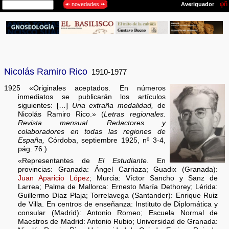
Nicolás Ramiro Rico
1910-1977
1925 «Originales aceptados. En números
inmediatos se publicarán los artículos
siguientes: […]
Una extraña modalidad,
de
Nicolás Ramiro Rico.» (
Letras regionales.
Revista mensual. Redactores y
colaboradores en todas las regiones de
España,
Córdoba, septiembre 1925, nº 3-4,
pág. 76.)
«Representantes de
El Estudiante
. En
provincias: Granada: Ángel Carriaza; Guadix (Granada):
Juan Aparicio López
; Murcia: Víctor Sancho y Sanz de
Larrea; Palma de Mallorca: Ernesto María Dethorey; Lérida:
Guillermo Díaz Plaja; Torrelavega (Santander): Enrique Ruiz
de Villa. En centros de enseñanza: Instituto de Diplomática y
consular (Madrid): Antonio Romeo; Escuela Normal de
Maestros de Madrid: Antonio Rubio; Universidad de Granada: