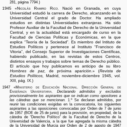
281, página 7794.)
1945 «
Nicolás Ramiro Rico.
Nació en Granada, en cuya
Universidad estudió la carrera de Derecho, alcanzando en la
Universidad Central el grado de Doctor. Ha ampliado
estudios en distintas Universidades extranjeras. Ha sido
Profesor Auxiliar de la Facultad de Derecho de la Universidad
Central, y en la actualidad está encargado de curso en la
Facultad de Ciencias Políticas y Económicas, en la que
explica “Teoría de la Sociedad”. Es miembro del Intituto de
Estudios Políticos y pertenece al Instituto “Francisco de
Vitoria”, del Consejo Superior de Investigaciones Científicas,
habiendo publicado, en las revistas de estos Centros,
distintos ensayos y trabajos sobre temas de Derecho público.
El artículo que hoy publicamos es anticipo de su libro
Hombres de paz,
de próxima aparición.» (
Revista de
Estudios Políticos,
Madrid, noviembre-diciembre 1945, vol.
XIII, pág. IX.)
1947 «
Ministerio de Educación Nacional. Dirección General de
Enseñanza Universitaria.
Declarando admitidos y excluidos
provisionalmente los aspirantes que se indican como opositores a
las cátedras que se mencionan.
1.º Se declaran admitidos, por
reunir las condiciones exigidas en la convocatoria, los siguientes
aspirantes a las oposiciones convocadas por Orden de 7 de junio
de 1957 (BOE de 25 de junio) para la provisión, en propiedad, de la
cátedra de “Derecho Político” de la Facultad de Derecho de la
Universidad de Valencia, a la que fue agregada la misma cátedra
de la Universidad de Murcia por Orden de 2 de agosto de 1947