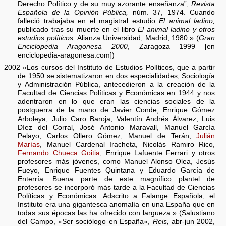
Derecho Político y de su muy azorante enseñanza”,
Revista
Española de la Opinión Pública,
núm. 37, 1974. Cuando
falleció trabajaba en el magistral estudio
El animal ladino,
publicado tras su muerte en el libro
El animal ladino y otros
estudios políticos,
Alianza Universidad, Madrid, 1980.» (
Gran
Enciclopedia Aragonesa 2000
, Zaragoza 1999 [en
enciclopedia-aragonesa.com])
2002 «Los cursos del Instituto de Estudios Políticos, que a partir
de 1950 se sistematizaron en dos especialidades, Sociología
y Administración Pública, antecedieron a la creación de la
Facultad de Ciencias Políticas y Económicas en 1944 y nos
adentraron en lo que eran las ciencias sociales de la
postguerra de la mano de Javier Conde, Enrique Gómez
Arboleya, Julio Caro Baroja, Valentín Andrés Álvarez, Luis
Díez del Corral, José Antonio Maravall, Manuel García
Pelayo, Carlos Ollero Gómez, Manuel de Terán,
Julián
Marías
, Manuel Cardenal Iracheta, Nicolás Ramiro Rico,
Fernando Chueca Goitia
, Enrique Lafuente Ferrari y otros
profesores más jóvenes, como Manuel Alonso Olea, Jesús
Fueyo, Enrique Fuentes Quintana y Eduardo García de
Enterría. Buena parte de este magnífico plantel de
profesores se incorporó más tarde a la Facultad de Ciencias
Políticas y Económicas. Adscrito a Falange Española, el
Instituto era una gigantesca anomalía en una España que en
todas sus épocas las ha ofrecido con largueza.» (Salustiano
del Campo, «Ser sociólogo en España»,
Reis,
abr-jun 2002,