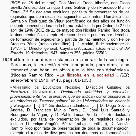
(BOE de 28 del mismo): Don Manuel Fraga Iribarne, don Diego
Sevilla Andrés, don Enrique Tierno Galván y don Francisco Murillo
Ferrol. 2.º Se declaran excluidos, por falta de presentación de los
requisitos que se indican, los siguientes aspirantes, Don José Luis
Santaló y Rodríguez de Viguri (certificado de dos años de función
docente o investigadora en la forma establecida por Orden de 27 de
abril de 1946 (BOE de 11 de mayo); don Nicolás Ramiro Rico (toda
la documentación, excepto el recibo de diez pesetas por derechos
de formación de expediente y partida de nacimiento), y don Felipe
Aragues Pérez (trabajo científico). […] Madrid, 6 de noviembre de
1947.– El Director general, Cayetano Alcázar.» (
Boletín Oficial del
Estado,
19 diciembre 1947, número 353, página 6656.)
1949 «Dure lo que durare estamos en la «era» de la sociología.
Para unos, la era está recién inaugurada; para otros, si no
comenzó con Adán, es obvio que lo hizo con Aristóteles.»
(Nicolás Ramiro Rico,
«La filosofía en la sociedad»
,
REP,
enero-febrero 1949, nº 43, págs. 81-105.)
«
Ministerio de Educación Nacional. Dirección General de
Enseñanza Universitaria.
Declarando admitidos y excluidos
provisionalmente los aspirantes que se indican como opositores a
las cátedras de “Derecho político” de las Universidades de Valencia
y Zaragoza.
[…] 1.º Se declaran admitidos […] D. Diego Sevilla
Andrés, D. Francisco Murillo Ferrol, D. José Luis Santaló y
Rodríguez de Viguri; y D. Pablo Lucas Verdú. 2.º Se declaran
excluidos, por falta de presentación de los requisitos que se
indican: D. Felipe Aragüés Pérez (trabajo científico), D. Nicolás
Ramiro Rico (por falta de presentación de toda la documentación,
excepto el recibo de diez pesetas por derechos de formación de