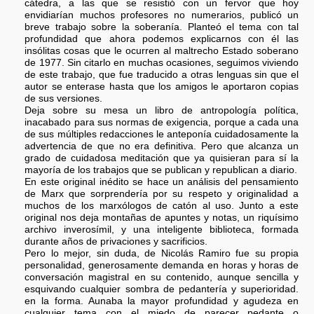
cátedra, a las que se resistió con un fervor que hoy
envidiarían muchos profesores no numerarios, publicó un
breve trabajo sobre la soberanía. Planteó el tema con tal
profundidad que ahora podemos explicarnos con él las
insólitas cosas que le ocurren al maltrecho Estado soberano
de 1977. Sin citarlo en muchas ocasiones, seguimos viviendo
de este trabajo, que fue traducido a otras lenguas sin que el
autor se enterase hasta que los amigos le aportaron copias
de sus versiones.
Deja sobre su mesa un libro de antropología política,
inacabado para sus normas de exigencia, porque a cada una
de sus múltiples redacciones le anteponía cuidadosamente la
advertencia de que no era definitiva. Pero que alcanza un
grado de cuidadosa meditación que ya quisieran para sí la
mayoría de los trabajos que se publican y republican a diario.
En este original inédito se hace un análisis del pensamiento
de Marx que sorprendería por su respeto y originalidad a
muchos de los marxólogos de catón al uso. Junto a este
original nos deja montañas de apuntes y notas, un riquísimo
archivo inverosímil, y una inteligente biblioteca, formada
durante años de privaciones y sacrificios.
Pero lo mejor, sin duda, de Nicolás Ramiro fue su propia
personalidad, generosamente demanda en horas y horas de
conversación magistral en su contenido, aunque sencilla y
esquivando cualquier sombra de pedantería y superioridad.
en la forma. Aunaba la mayor profundidad y agudeza en
cualquier tema con el miedo de parecer pedante o