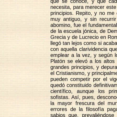
que se conoce, y que cada
necesita, para merecer este
principios. Repito, y no me
muy antiguo, y sin recurri
abomino, fue el fundamental 
de la escuela jónica, de Dem
Grecia y de Lucrecio en R
llegó tan lejos como si acaba
con aquella clarividencia qu
emplear a la vez, y según l
Platón se elevó a los altos 
grandes principios, y depura
el Cristianismo, y principal
pueden competir por el vi
quedó constituido definitiv
científico, aunque los pr
sofistas. Así, pues, descono
la mayor frescura del mu
errores de la filosofía pa
sabios que, prevaliéndose