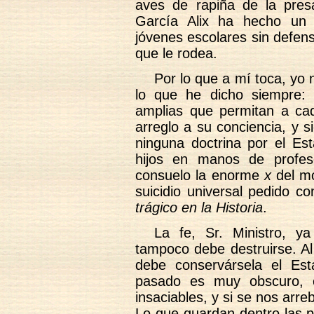
aves de rapiña de la pres
García Alix ha hecho un 
jóvenes escolares sin defens
que le rodea.
Por lo que a mí toca, yo n
lo que he dicho siempre: 
amplias que permitan a cad
arreglo a su conciencia, y 
ninguna doctrina por el Es
hijos en manos de profes
consuelo la enorme
x
del mo
suicidio universal pedido c
trágico en la Historia
.
La fe, Sr. Ministro, 
tampoco debe destruirse. Al
debe conservársela el Est
pasado es muy obscuro, el
insaciables, y si se nos arr
Lo que guardan dentro las p