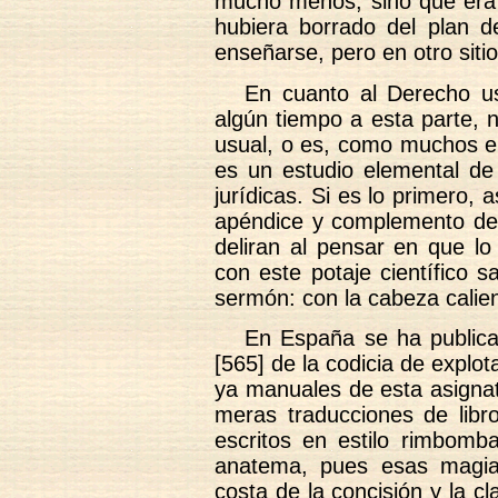
mucho menos, sino que era 
hubiera borrado del plan d
enseñarse, pero en otro sitio
En cuanto al Derecho u
algún tiempo a esta parte, 
usual, o es, como muchos en
es un estudio elemental de 
jurídicas. Si es lo primero, 
apéndice y complemento de l
deliran al pensar en que lo
con este potaje científico 
sermón: con la cabeza calient
En España se ha publica
[565] de la codicia de explota
ya manuales de esta asignat
meras traducciones de libr
escritos en estilo rimbomba
anatema, pues esas magia
costa de la concisión y la c