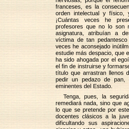
nerviosas, porque el fenó
franceses, es la consecue
orden intelectual y físico,
¡Cuántas veces he pres
profesores que no lo son
asignatura, atribuían a de
víctima de tan pedantesco 
veces he aconsejado inútilm
estudie más despacio, que e
ha sido ahogada por el egoí
el fin de instruirse y formars
título que arrastran llenos
pedir un pedazo de pan, 
eminentes del Estado.
Tenga, pues, la seguri
remediará nada, sino que ag
lo que se pretende por este
docentes clásicos a la juve
dificultando sus aspirac