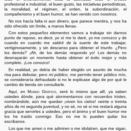
profesional e industrial, el buen gusto, las iniciativas periodísticas,
la moralidad, el régimen, el orden, la subordinación, el
compañerismo y el buen humor, se han venido con nosotros.
No nos hacía falta ni aun dinero, que parece mentira, y nos ha
sido ofrecido sin límite, a manos llenas.
Con estos
pequeños elementos
vamos a trabajar sin darnos
punto de reposo, es decir, yo sí me lo daré, yo me conozco y de
cuando en cuando me
saldré de la suerte
de este trabajar,
vertiginosamente, y sin descanso para obtener el triunfo. ¿Pero
los demás? ¡Ah, de los demás respondo yo! Los demás no
desmayarán un momento hasta obtener el éxito mejor y más
completo. ¡Los conozco!
En realidad, yo debía de haber elegido un asunto de mucha
risa para debutar; pero
mi público,
me permito tener público mío,
se consideraría defraudado si no le explicase algo de por qué le
cambio de tienda sin consultarle.
Aquí, en
Mundo Gráfico
, seré lo mismo que
allí,
ya saben
ustedes dónde, para qué atormentarnos con recuerdos tristes,
nombrándole; aún me quedan ¡viven los cielos! veinte o treinta
años de mi segunda juventud, y no sé, no sé si me restará alguna
gracia que servirles a ustedes, pero el ánimo y el buen humor me
los he traído conmigo. Eso no me lo pueden quitar los
escribanos.
Los que me amen o me admiren o me idolatren, que me sigan,