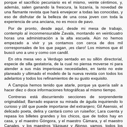
porque el sacrificio pecuniario es el mismo, veinte céntimos, y,
además, salen ganando la frescura, la lozanía, la novedad de
una flamante revista que hará envejecer a todas las conocidas, y
eso de disfrutar de la belleza de una cosa joven con toda la
experiencia de una anciana, no es moco de pavo.
Por de pronto, desde aquí, desde mi mesa de trabajo,
contemplo al inconmensurable Zavala, montando en veinticuatro
horas una administración a la alta escuela. Aún no hemos
empezado a vivir y ya contamos con cerca de dos mil
corresponsales de los que pagan, ¡es claro! Los mismos que él
buscó uno a uno y como con candil.
En otra mesa veo a Verdugo sentado en su sillón directorial,
especie de silla gestatoria, de la cual no piensa moverse ni para
atender a sus más imperiosas necesidades, en tanto no este
planeado y ultimado el modelo de la nueva revista con todos los
adelantos y todos los refinamientos de su gusto exquisito.
A Campúa hemos tenido que atarle, porque ya quería salir a
hacer diez o doce informaciones fotográficas al mismo tiempo.
Contreras está discurriendo secciones de sorprendente
originalidad; Barrado esparce su mirada de águila inquiriendo lo
curioso y útil que puede importarse del extranjero; Gil Asensio, el
delicado poeta, delira y cantará como un ruiseñor; Lara cuenta y
repasa los billetes grandes y los chicos, que de todos hay en
casa, y el maestro Góngora, y el maestro Cámara, y el maestro
Canales, y los maestros Vázquez y Alonso, vamos, todos los