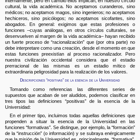
internamente, pero en cambio ellos implican, en nuestro círculo
cultural, la vida académica. No aceptamos curanderos, sino
médicos; no aceptamos magos, sino ingenieros; no aceptamos
hechiceros, sino psicólogos; no aceptamos sicofantes, sino
abogados. En general: exigimos que estas profesiones o
funciones –cuyas análogas, en otros círculos culturales, se
desenvuelven al margen de la vida académica– hayan recibido
un fuerte proceso de “racionalización” que (por otra parte) no
debe interpretare como una creación, desde el momento en que
estas funciones preexistían al proceso racionalizador. Pero
nuestra civilización occidental considera que el estadio
prerracional de las mismas es un estadio mítico de
extraordinaria peligrosidad para la realización de los valores.
Descripciones “positivas” de la esencia de la Universidad
Tomando como referencias las diferentes series de
supuestos que acaban de ser aludidos, podemos clasificar en
tres tipos las definiciones “positivas” de la esencia de la
Universidad:
En el primer tipo, incluimos todas aquellas definiciones que
propenden a situar la esencia de la Universidad en las
funciones “formativas”. Se distingue, por ejemplo, la “formación”
de la “instrucción” (o información) y se subraya enérgicamente
que la misión de la Universidad es, principalmente, “formativa”.