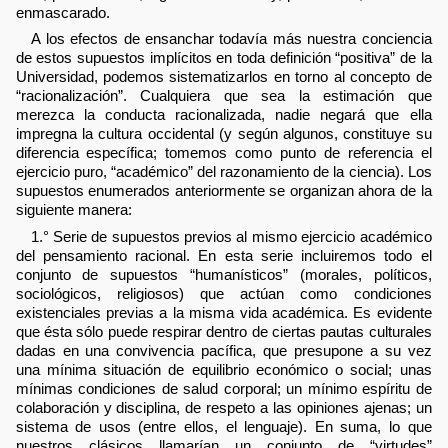
enmascarado.
A los efectos de ensanchar todavía más nuestra conciencia
de estos supuestos implícitos en toda definición “positiva” de la
Universidad, podemos sistematizarlos en torno al concepto de
“racionalización”. Cualquiera que sea la estimación que
merezca la conducta racionalizada, nadie negará que ella
impregna la cultura occidental (y según algunos, constituye su
diferencia específica; tomemos como punto de referencia el
ejercicio puro, “académico” del razonamiento de la ciencia). Los
supuestos enumerados anteriormente se organizan ahora de la
siguiente manera:
1.° Serie de supuestos previos al mismo ejercicio académico
del pensamiento racional. En esta serie incluiremos todo el
conjunto de supuestos “humanísticos” (morales, políticos,
sociológicos, religiosos) que actúan como condiciones
existenciales previas a la misma vida académica. Es evidente
que ésta sólo puede respirar dentro de ciertas pautas culturales
dadas en una convivencia pacífica, que presupone a su vez
una mínima situación de equilibrio económico o social; unas
mínimas condiciones de salud corporal; un mínimo espíritu de
colaboración y disciplina, de respeto a las opiniones ajenas; un
sistema de usos (entre ellos, el lenguaje). En suma, lo que
nuestros clásicos llamarían un conjunto de “virtudes”