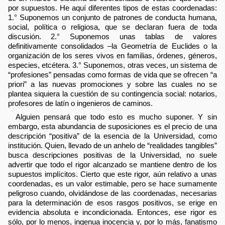
por supuestos. He aquí diferentes tipos de estas coordenadas:
1.° Suponemos un conjunto de patrones de conducta humana,
social, política o religiosa, que se declaran fuera de toda
discusión. 2.° Suponemos unas tablas de valores
definitivamente consolidados –la Geometría de Euclides o la
organización de los seres vivos en familias, órdenes, géneros,
especies, etcétera. 3.° Suponemos, otras veces, un sistema de
“profesiones” pensadas como formas de vida que se ofrecen “a
priori” a las nuevas promociones y sobre las cuales no se
plantea siquiera la cuestión de su contingencia social: notarios,
profesores de latín o ingenieros de caminos.
Alguien pensará que todo esto es mucho suponer. Y sin
embargo, esta abundancia de suposiciones es el precio de una
descripción “positiva” de la esencia de la Universidad, como
institución. Quien, llevado de un anhelo de “realidades tangibles”
busca descripciones positivas de la Universidad, no suele
advertir que todo el rigor alcanzado se mantiene dentro de los
supuestos implícitos. Cierto que este rigor, aún relativo a unas
coordenadas, es un valor estimable, pero se hace sumamente
peligroso cuando, olvidándose de las coordenadas, necesarias
para la determinación de esos rasgos positivos, se erige en
evidencia absoluta e incondicionada. Entonces, ese rigor es
sólo, por lo menos, ingenua inocencia y, por lo más, fanatismo