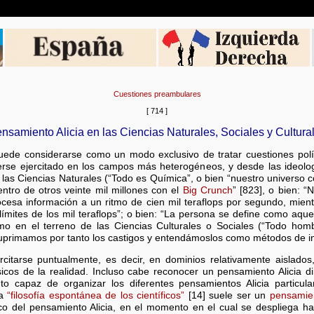
Cuestiones preambulares
[ 714 ]
nsamiento Alicia en las Ciencias Naturales, Sociales y Cultura
ede considerarse como un modo exclusivo de tratar cuestiones políti
erse ejercitado en los campos más heterogéneos, y desde las ideolo
r las Ciencias Naturales (“Todo es Química”, o bien “nuestro universo
ntro de otros veinte mil millones con el
Big Crunch
” [823], o bien: 
esa información a un ritmo de cien mil teraflops por segundo, mie
límites de los mil teraflops”; o bien: “La persona se define como aq
como en el terreno de las Ciencias Culturales o Sociales (“Todo h
suprimamos por tanto los castigos y entendámoslos como métodos de ins
rcitarse puntualmente, es decir, en dominios relativamente aislad
sicos de la realidad. Incluso cabe reconocer un pensamiento Alicia dir
ento capaz de organizar los diferentes pensamientos Alicia particu
da
“filosofía espontánea de los científicos”
[14] suele ser un
pensamien
ico del pensamiento Alicia, en el momento en el cual se despliega haci