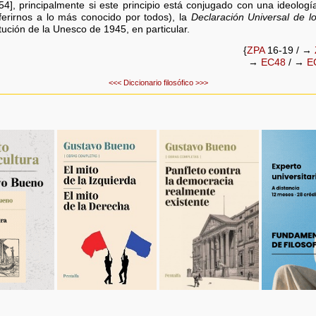
54], principalmente si este principio está conjugado con una ideología
ferirnos a lo más conocido por todos), la
Declaración Universal de 
itución de la Unesco de 1945, en particular.
{
ZPA
16-19 / →
→
EC48
/ →
E
<<<
Diccionario filosófico
>>>