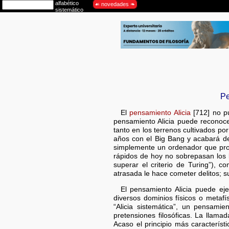
Pe
El
pensamiento Alicia
[712] no pu
pensamiento Alicia puede reconoc
tanto en los terrenos cultivados po
años con el Big Bang y acabará de
simplemente un ordenador que proc
rápidos de hoy no sobrepasan los 
superar el criterio de Turing”), 
atrasada le hace cometer delitos; 
El pensamiento Alicia puede eje
diversos dominios físicos o metafí
“Alicia sistemática”, un pensami
pretensiones filosóficas. La llama
Acaso el principio más característ