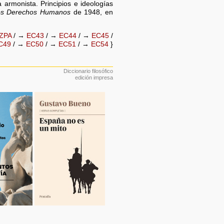
 armonista. Principios e ideologías
los Derechos Humanos
de 1948, en
ZPA
/ →
EC43
/ →
EC44
/ →
EC45
/
C49
/ →
EC50
/ →
EC51
/ →
EC54
}
Diccionario filosófico
edición impresa