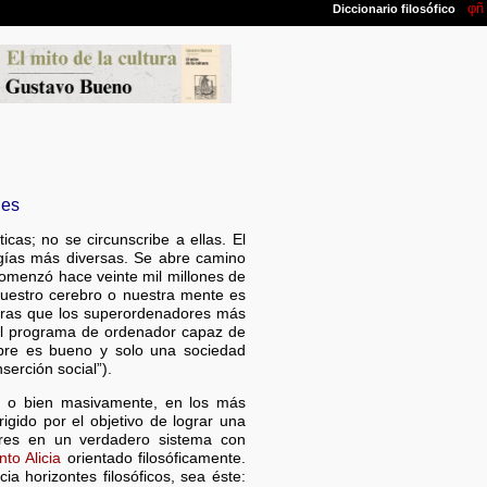
les
cas; no se circunscribe a ellas. El
gías más diversas. Se abre camino
 comenzó hace veinte mil millones de
“Nuestro cerebro o nuestra mente es
ntras que los superordenadores más
uel programa de ordenador capaz de
ombre es bueno y solo una sociedad
erción social”).
os, o bien masivamente, en los más
igido por el objetivo de lograr una
lares en un verdadero sistema con
to Alicia
orientado filosóficamente.
a horizontes filosóficos, sea éste: