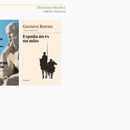
Diccionario filosófico
edición impresa