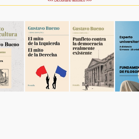
<<<
Diccionario filosófico
>>>