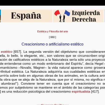
Estética y Filosofía del arte
[ 660 ]
Creacionismo o artificialismo estético
 estético
[657]. La segunda versión del objetivismo que considerare
la, lo bello, lo elegante, etc., son valores que se circunscriben ori
ación de calificativos estéticos a la Naturaleza sería sólo una proyecci
ha de entenderse como un modo embrionario del Espíritu”, decía Hegel
manticismo –Novalis, Wagner– la vida natural aparece como grosera, te
 infinitud estética. La Naturaleza adquiriría sus cualidades estéticas
urriría sobre todo en algunas obras de los animales, en la cultura anim
 la obra que se aleja de la Naturaleza, que por sí misma, no significa 
n alumbras!”). Conviene tener en cuenta que el
creacionismo
no se
demos por
subjetivismo
se mantiene en el ámbito de las categorías psi
] es una reducción psicológica del creacionismo
espiritualista
[417].