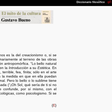
mos es la del
creacionismo
o, si se
ginariamente al terreno de las obras
ón antropomórfica. “Lo bello natural
 en la
Introducción
a su
Estética.
En
rrible, fea, finita; sólo en el arte
 en la medida en que en ella puedan
al. Pero lo bello o lo sublime tiene
nada (“¡Oh Sol, qué sería de ti si no
 confunde, por sí mismo, con el
cológicas, como psicologismo. Si se
{
E
}