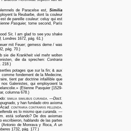
solemnels de Paracelse est,
Similia
ployent la Reubarbe, dont la couleur
est de pareille couleur: celuy qui est
tienne Pasquier,
tome second, París
ood Sir, I am glad to see you shake
d,
Londres 1672, pág. 61.)
/ Feuer mit Feuer; gemess deme / was
, pág. 70.)
 sie die Krankheit viel mehr wolten
enisten, die da sprechen:
Contraria
. 218.)
rtles potages que sur la fin; & aux
l, comme fondement de la Medecine,
aire, tient par doctrine infaillible que
 nos Galenistes, qui employoient la
melancolie.» (Etienne Pasquier [1529-
ar, columna 678.)
odo:
similia similibus curanda
. —
Doct.
impugnado, y han fundado otro axioma
—
Acad.
contraria contrariis pellenda
.
ellenda
es lo mismo que
curanda.
—
 m. está soñando? De dos axiomas
o escribieron, hablando de las partes
.» (Antonio de Monrava y Roca,
A un
eres 1732, pág. 177.)