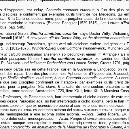
s d’Hyppocrat, est celuy,
Contraria contrariis curantur
; & l'un des plus 
s disciples le confirment par exemples qu’ils tirent de nos Medecins, qui em
onem
; & la Caffe de couleur noire, pour la purgation aussi de la melancolie qui 
r en esteindre la cuisson.» (Etienne Pasquier [1529-1615],
Les Lettres d'Es
bus, pág. 548.)
s rational Galen.
Similia similibus curantur
, says Doctor Witty. Welcom g
onstall [1616-],
A new-years-gift for Doctor Witty, or the dissector anatomize
agt und bezeugt Paracelsus, gleich wird mit gleichem curiere und gehailet 
 S. J. [1612-1675],
Wunder-Spiegl Oder Göttliche Wunderwerck,
München 1682
 in calculo propulsando
ansehen / so bedüncket einem im Anfange / als ob
solch
principium
führen /
similia similibus curantur
, zu wieder den Gal
.P.,
Nützlich- und heilsamer Rathschlag von Lenden-Steine,
Graetz 1701, pág
cecy partialisez en cette France: car en la Guyenne & Languedoc, on ne se
nt des repas. L’un des plus solemnels Aphorismes d’Hyppocrate, & auque
t que
Similia similibus nutriuntur
; & que
Contraria contrariis curantur
. Au contr
re que ses Disciples confirment ce Paradoxe, par exemples qu’ils tirent de
une, pour la purgation
bilis slave
; & la cafe, de noire couleur, encontre la 
slées,
tome second, Amsterdam 1723, livre XXII, lettre XII, A Monsieur Coss
s Profesores, de Paracelso acá, han interpretado el dicho axioma de este m
res desde Paracelso acá, no han interpretado a dicho axioma; pero le han 
milibus curanda
; que
ex diametro
se opone al
contraria contrariis curanda
. 
contrariis pellenda
es contrario axioma del
similia similibus curanda
: porque
p
e menospreciar a ese axioma sobre axioma. —
Doct.
Señor Ribera, ¿v.
el otro debe estar menospreciado. —
Acad.
Porque el
similia similibus curanda
l
 estas, aunque sea expulso el contrario, no adquieren su tono, y simetría
ibera convencido, en abatimiento de la Medicina de Hipócrates y Galeno,
Amb