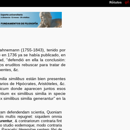
Hahnemann (1755-1843), tenido por
 en 1736 ya se había publicado, en
d, “defendió en ella la conclusión:
os eruditos rebuscar para tratar de
uentes, &c.
milia similibus
están bien presentes
rios de Hipócrates, Aristóteles, &c.
ticum
donde aparecen juntos esos
tium ex similibus similia in specie
 similibus similia generantur” en la
ram defendendam scientia, Quoniam
liis multis repugnet: siquidem omnia
urentur
, & contrariorum contraria fint
no studio eodemoque; modo contraria
. Paracelsi Heremitae septem libri de