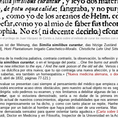
” en el prólogo de Juan Vázquez de Cortés a
Juicio sobre el método de curar los morbos con e
sus ist der Meinung, das
Similia similibus curantur
, das hitzige Zuständ 
8],
Horti Plantationum Irrigatio Catechetico-Moralis. Christliche Lehr Und Sit
ma de la medicina paliativa,
contraria contrariis
, la observación, la reflexión
ia similibus curantur
, o en el lenguaje del poeta:
...One fire burns out anot
e new infection to the eye, / And the rank poison of the old wil die.
Versos 
 se dulcifica por otra nueva; que tu ojo contraiga una nueva afección, y la 
 saberlas, era también un homeopatista.» (“
Nueva medicina alemana, o doc
, abril de 1832, páginas 77-121.)
evaluar se presentan casi siempre al pensamiento del médico que empieza a 
podrá encontrar acaso otros obstáculos; pero nuestro actual objeto no es se
irigirla: solo pedimos su examen, y nos limitamos a debilitar algunas de las
ntur
, que si estuviera demostrado, sería a no dudar de la primera im
ado actual de nuestros conocimientos, algunas probabilidades que nos animen
como ingeniosamente se ha dicho, y como con tanto placer se repite, Hanh
arrojar por un balcón al hombre que haya podido caer de una ventana. Mas 
ne demasiada sensatez para querer ostentar tanta agudeza.» (
Carta sobre 
di, Doctor en Medicina y en Filosofía, Inspector de la Universidad en la 