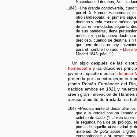
Sociedades Literarias, &c. Traduc
1843 «Una grande controversia, cuyo t
por el Dr. Samuel Hahnemann; lo 
otro
Homeópata
: el primero sigu
doctrina y toda escuela médica q
de las enfermedades según la doct
de sus banderas, tiene pretension
médica, y que la nueva doctrina u
precioso, cuando se destina sin 
que fuera de ella no hay salvación
para el hombre honrado.» (
José S
Madrid 1843, pág. 1.)
Un siglo después de las disput
homeopatía
y las diluciones prin
joven e inquieto médico
Ildefonso 
preterida por los extranjeros eur
(como Román Fernández del Río,
nacidos ambos en 1821 y muertos 
creen gran innovación de Hahneman
apresuramiento de trasladar su hall
1847 «Precisamente al desarrollar los
que a la verdad nos ha llenado d
célebre de Cádiz (1.
Juicio sobre 
la segunda hoja de su prólogo, es
prima de aquella universidad y de
materias
de potu aquæ frigidæ
contentándose, a su pesar, como yo