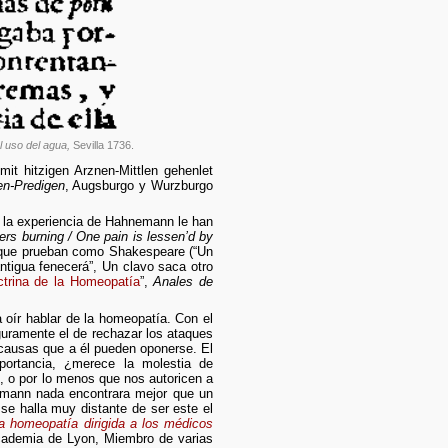
l uso del agua,
Sevilla 1736.
mit hitzigen Arznen-Mittlen gehenlet
ten-Predigen
, Augsburgo y Wurzburgo
 y la experiencia de Hahnemann le han
hers burning / One pain is lessen’d by
que prueban como Shakespeare (“Un
antigua fenecerá”, Un clavo saca otro
trina de la Homeopatía
”,
Anales de
oír hablar de la homeopatía. Con el
guramente el de rechazar los ataques
 causas que a él pueden oponerse. El
portancia, ¿merece la molestia de
, o por lo menos que nos autoricen a
emann nada encontrara mejor que un
se halla muy distante de ser este el
la homeopatía dirigida a los médicos
Academia de Lyon, Miembro de varias