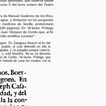
isputas gremiales, que observa desde
scurso X del tomo octavo del
Teatro
a de Manuel Gutiérrez de los Ríos,
 agua, y limitación en los purgantes
 medicina de Sevilla, protonotario
60 páginas). En “Al lector. Prólogo
 Juan Vázquez de Cortés que, al fin
milia similibus curantur
”:
gom. En Zaragoza floreció al fin del
pueblo, el cual defendió en ella la
ngraba, y no purgaba porque carecía,
 sutil filosofía. No es (ni decente
z de Cortés, “Al lector. Prólogo, que
el método de curar los morbos con el