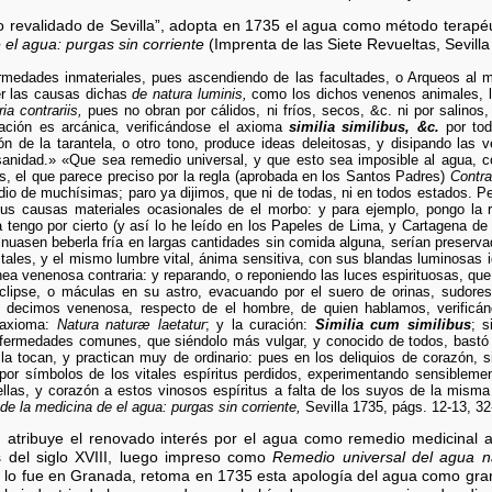
 revalidado de Sevilla”, adopta en 1735 el agua como método terapéut
 el agua: purgas sin corriente
(Imprenta de las Siete Revueltas, Sevilla
medades inmateriales, pues ascendiendo de las facultades, o Arqueos al 
er las causas dichas
de natura luminis,
como los dichos venenos animales, la
ria contrariis,
pues no obran por cálidos, ni fríos, secos, &c. ni por salinos,
ración es arcánica, verificándose el axioma
similia similibus, &c.
por tod
ión de la tarantela, o otro tono, produce ideas deleitosas, y disipando las
a sanidad.» «Que sea remedio universal, y que esto sea imposible al agua,
s, el que parece preciso por la regla (aprobada en los Santos Padres)
Contra
dio de muchísimas; paro ya dijimos, que ni de todas, ni en todos estados. Pe
sus causas materiales ocasionales de el morbo: y para ejemplo, pongo la 
la tengo por cierto (y así lo he leído en los Papeles de Lima, y Cartagena d
inuasen beberla fría en largas cantidades sin comida alguna, serían preserva
vitales, y el mismo lumbre vital, ánima sensitiva, con sus blandas luminosas
nea venenosa contraria: y reparando, o reponiendo las luces espirituosas, que 
eclipse, o máculas en su astro, evacuando por el suero de orinas, sudores
ue decimos venenosa, respecto de el hombre, de quien hablamos, verific
l axioma:
Natura naturæ laetatur
; y la curación:
Similia cum similibus
; 
fermedades comunes, que siéndolo más vulgar, y conocido de todos, bastó 
a tocan, y practican muy de ordinario: pues en los deliquios de corazón, 
por símbolos de los vitales espíritus perdidos, experimentando sensiblement
 ellas, y corazón a estos vinosos espíritus a falta de los suyos de la mism
de la medicina de el agua: purgas sin corriente,
Sevilla 1735, págs. 12-13, 32
 atribuye el renovado interés por el agua como remedio medicinal 
s del siglo XVIII, luego impreso como
Remedio universal del agua na
e lo fue en Granada, retoma en 1735 esta apología del agua como gra