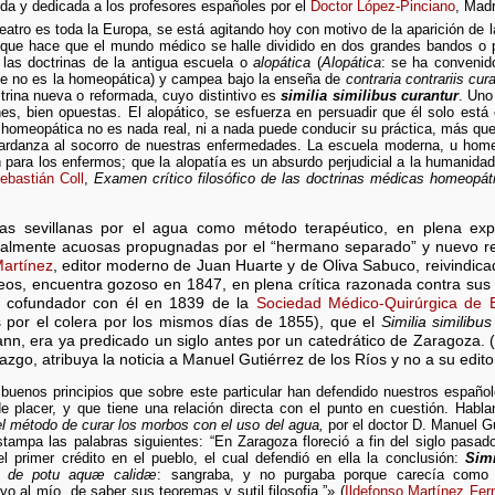
ida y dedicada a los profesores españoles por el
Doctor López-Pinciano
, Madr
eatro es toda la Europa, se está agitando hoy con motivo de la aparición de
que hace que el mundo médico se halle dividido en dos grandes bandos o p
e las doctrinas de la antigua escuela o
alopática
(
Alopática
: se ha convenid
ue no es la homeopática) y campea bajo la enseña de
contraria contrariis cura
rina nueva o reformada, cuyo distintivo es
similia similibus curantur
. Uno
es, bien opuestas. El alopático, se esfuerza en persuadir que él solo está
 homeopática no es nada real, ni a nada puede conducir su práctica, más qu
tardanza al socorro de nuestras enfermedades. La escuela moderna, u hom
 para los enfermos; que la alopatía es un absurdo perjudicial a la humanidad
ebastián Coll
,
Examen crítico filosófico de las doctrinas médicas homeopát
as sevillanas por el agua como método terapéutico, en plena expan
cipalmente acuosas propugnadas por el “hermano separado” y nuevo
Martínez
, editor moderno de Juan Huarte y de Oliva Sabuco, reivindicad
opeos, encuentra gozoso en 1847, en plena crítica razonada contra 
 cofundador con él en 1839 de la
Sociedad Médico-Quirúrgica de E
por el colera por los mismos días de 1855), que el
Similia similibus
n, era ya predicado un siglo antes por un catedrático de Zaragoza. (
azgo, atribuya la noticia a Manuel Gutiérrez de los Ríos y no a su edi
 buenos principios que sobre este particular han defendido nuestros españ
e placer, y que tiene una relación directa con el punto en cuestión. Habl
el método de curar los morbos con el uso del agua,
por el doctor D. Manuel Gu
tampa las palabras siguientes: “En Zaragoza floreció a fin del siglo pasa
l primer crédito en el pueblo, el cual defendió en ella la conclusión:
Simi
, de potu aquæ calidæ
: sangraba, y no purgaba porque carecía como
 al mío, de saber sus teoremas y sutil filosofia.”» (
Ildefonso Martínez Fe