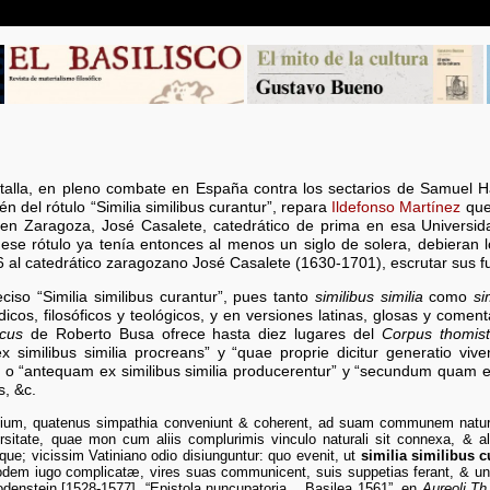
alla, en pleno combate en España contra los sectarios de Samuel 
n del rótulo “Similia similibus curantur”, repara
Ildefonso Martínez
que
I, en Zaragoza, José Casalete, catedrático de prima en esa Universida
ese rótulo ya tenía entonces al menos un siglo de solera, debieran l
6 al catedrático zaragozano José Casalete (1630-1701), escrutar sus f
eciso “Similia similibus curantur”, pues tanto
similibus similia
como
si
icos, filosóficos y teológicos, y en versiones latinas, glosas y comenta
icus
de Roberto Busa ofrece hasta diez lugares del
Corpus thomis
 similibus similia procreans” y “quae proprie dicitur generatio viven
, o “antequam ex similibus similia producerentur” y “secundum quam ex
, &c.
lium, quatenus simpathia conveniunt & coherent, ad suam communem natu
uersitate, quae mon cum aliis complurimis vinculo naturali sit connexa, & a
ue; vicissim Vatiniano odio disiunguntur: quo evenit, ut
similia similibus c
dem iugo complicatæ, vires suas communicent, suis suppetias ferant, & u
odenstein [1528-1577], “Epistola nuncupatoria… Basilea 1561”, en
Aureoli Th