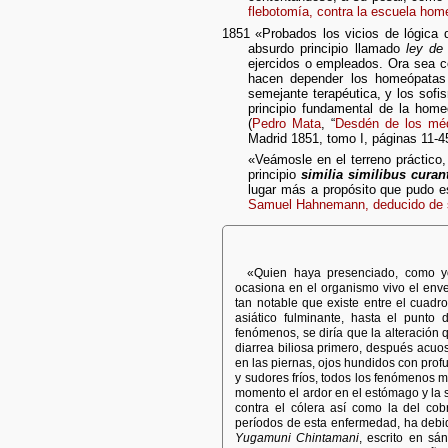
flebotomía, contra la escuela hom
1851 «Probados los vicios de lógica 
absurdo principio llamado
ley de
ejercidos o empleados. Ora sea co
hacen depender los homeópata
semejante terapéutica, y los sof
principio fundamental de la hom
(
Pedro Mata
, “
Desdén de los méd
Madrid 1851, tomo I, páginas 11-4
«Veámosle en el terreno práctico,
principio
similia similibus curan
lugar más a propósito que pudo es
Samuel Hahnemann, deducido de s
«Quien haya presenciado, como y
ocasiona en el organismo vivo el en
tan notable que existe entre el cuad
asiático fulminante, hasta el punto
fenómenos, se diría que la alteración
diarrea biliosa primero, después acuos
en las piernas, ojos hundidos con profun
y sudores fríos, todos los fenómenos 
momento el ardor en el estómago y la 
contra el cólera así como la del co
períodos de esta enfermedad, ha debid
Yugamuni Chintamani
, escrito en sá