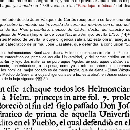
table industria de los sangradores, y había de provocar apasionadas d
 el agua ya
inunda
en 1739 varias de las “
Paradojas médicas
” del di
u método decide Juan Vázquez de Cortés recuperar a su favor una obr
 que sobre la método controvertida de curar los morbos con el uso del
z de los Ríos presbítero, médico de Cádiz, doctor del claustro de
 Iglesia de Roma
(Imprenta de José Navarro Armijo, Sevilla 1736, [44]+1
s Médico de Sevilla, a cuya diligencia sale a luz esta obra”, asegura
a un catedrático de prima, José Casalete, que defendía la conclusión “
Si
s helmoncianos. Boerhaave dice a Helmoncio princeps in arte fol. 7. prole
 catedrático de prima de aquella Universidad, y del primer crédito en el 
rantur
, y leyó dos materias
de potu aquæ frigidæ, de potu aquæ calidæ
: sa
cio, contentándose, a su pesar, como yo al mío, de saber sus teoremas, y
 de los hornillos: mejor bocado es de mano propia, que de ajena.» (Juan Vázque
édico de Sevilla, a cuya diligencia sale a luz esta obra”, en
Juicio sobre 
to de la hoja signada
.)
¶¶¶¶ 2