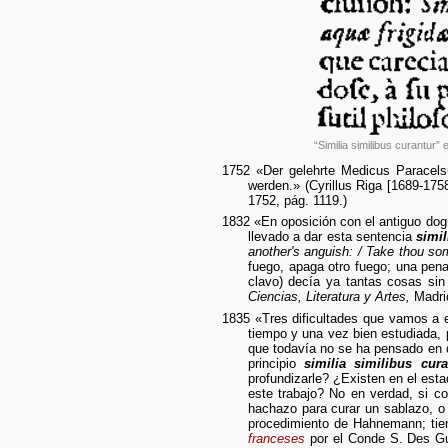
“Similia similibus curantur
1752 «Der gelehrte Medicus Paracel
werden.» (Cyrillus Riga [1689-175
1752, pág. 1119.)
1832 «En oposición con el antiguo dog
llevado a dar esta sentencia
simil
another's anguish: / Take thou som
fuego, apaga otro fuego; una pena
clavo) decía ya tantas cosas sin
Ciencias, Literatura y Artes,
Madrid
1835 «Tres dificultades que vamos a 
tiempo y una vez bien estudiada, 
que todavía no se ha pensado en d
principio
similia similibus cura
profundizarle? ¿Existen en el est
este trabajo? No en verdad, si 
hachazo para curar un sablazo, o 
procedimiento de Hahnemann; tie
franceses
por el Conde S. Des Gui