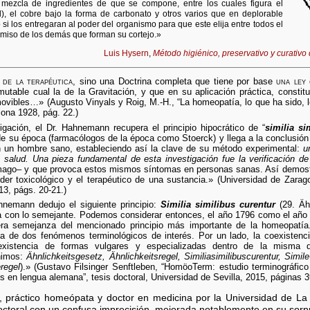
 mezcla de ingredientes de que se compone, entre los cuales figura el
l), el cobre bajo la forma de carbonato y otros varios que en deplorable
i los entregaran al poder del organismo para que este elija entre todos el
miso de los demás que forman su cortejo.»
Luis Hysern
,
Método higiénico, preservativo y curativo 
 de la terapéutica
, sino una Doctrina completa que tiene por base
una ley
utable cual la de la Gravitación, y que en su aplicación práctica, constitu
movibles…» (Augusto Vinyals y Roig, M.-H., “La homeopatía, lo que ha sido, 
lona 1928, pág. 22.)
gación, el Dr. Hahnemann recupera el principio hipocrático de “
similia si
de su época (farmacólogos de la época como Stoerck) y llega a la conclusión
n un hombre sano, estableciendo así la clave de su método experimental:
u
 salud. Una pieza fundamental de esta investigación fue la verificación de
mago– y que provoca estos mismos síntomas en personas sanas. Así demostró,
oder toxicológico y el terapéutico de una sustancia.» (Universidad de Zara
3, págs. 20-21.)
nemann dedujo el siguiente principio:
Similia similibus curentur
(29. Äh
ra con lo semejante. Podemos considerar entonces, el año 1796 como el año
ra semejanza del mencionado principio más importante de la homeopatía.» 
a de dos fenómenos terminológicos de interés. Por un lado, la coexistenc
oexistencia de formas vulgares y especializadas dentro de la misma 
nimos:
Ähnlichkeitsgesetz, Ähnlichkeitsregel, Similiasimilibuscurentur, Simile
regel
).» (Gustavo Filsinger Senftleben, “HomöoTerm: estudio terminográfico 
 en lengua alemana”, tesis doctoral, Universidad de Sevilla, 2015, páginas 3
 práctico homeópata y doctor en medicina por la Universidad de La
octoral con un confusa imprecisión, mejorada notablemente en su sor