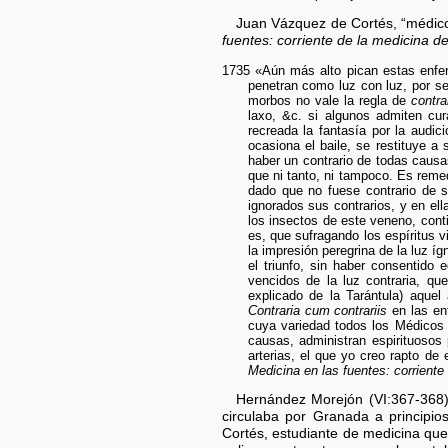
Juan Vázquez de Cortés, “médico
fuentes: corriente de la medicina de
1735 «Aún más alto pican estas enfer
penetran como luz con luz, por s
morbos no vale la regla de
contra
laxo, &c. si algunos admiten cu
recreada la fantasía por la audic
ocasiona el baile, se restituye 
haber un contrario de todas causa
que ni tanto, ni tampoco. Es reme
dado que no fuese contrario de 
ignorados sus contrarios, y en el
los insectos de este veneno, cont
es, que sufragando los espíritus 
la impresión peregrina de la luz íg
el triunfo, sin haber consentido 
vencidos de la luz contraria, q
explicado de la Tarántula) aque
Contraria cum contrariis
en las en
cuya variedad todos los Médicos l
causas, administran espirituosos 
arterias, el que yo creo rapto de
Medicina en las fuentes: corriente 
Hernández Morejón (VI:367-368)
circulaba por Granada a principio
Cortés, estudiante de medicina qu