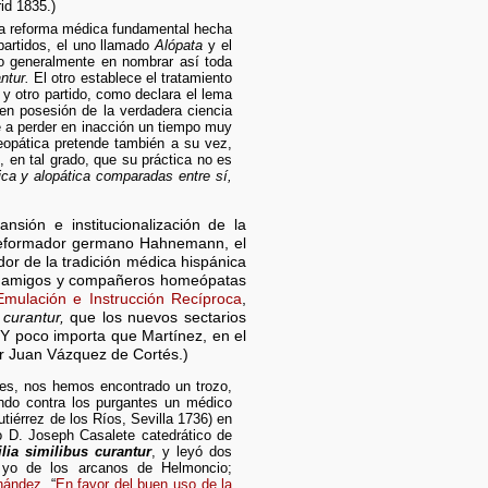
id 1835.)
 la reforma médica fundamental hecha
artidos, el uno llamado
Alópata
y el
o generalmente en nombrar así toda
ntur.
El otro establece el tratamiento
 y otro partido, como declara el lema
 en posesión de la verdadera ciencia
e a perder en inacción un tiempo muy
eopática pretende también a su vez,
, en tal grado, que su práctica no es
ica y alopática comparadas entre sí,
sión e institucionalización de la
 reformador germano Hahnemann, el
or de la tradición médica hispánica
sus amigos y compañeros homeópatas
mulación e Instrucción Recíproca
,
 curantur,
que los nuevos sectarios
Y poco importa que Martínez, en el
tor Juan Vázquez de Cortés.)
oles, nos hemos encontrado un trozo,
ando contra los purgantes un médico
tiérrez de los Ríos, Sevilla 1736) en
do D. Joseph Casalete catedrático de
lia similibus curantur
, y leyó dos
 yo de los arcanos de Helmoncio;
rnández
, “
En favor del buen uso de la