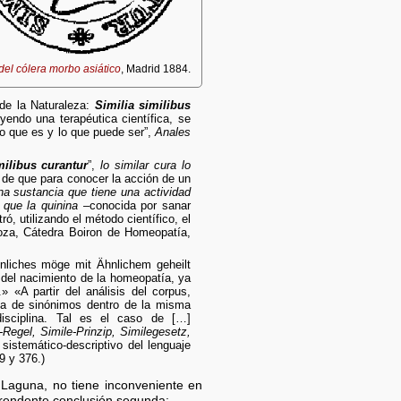
del cólera morbo asiático
, Madrid 1884.
de la Naturaleza:
Similia similibus
yendo una terapéutica científica, se
lo que es y lo que puede ser”,
Anales
milibus curantur
”,
lo similar cura lo
 de que para conocer la acción de un
na sustancia que tiene una actividad
 que la quinina
–conocida por sanar
 utilizando el método científico, el
goza, Cátedra Boiron de Homeopatía,
nliches möge mit Ähnlichem geheilt
 del nacimiento de la homeopatía, ya
«A partir del análisis del corpus,
ia de sinónimos dentro de la misma
disciplina. Tal es el caso de […]
-Regel, Simile-Prinzip, Similegesetz,
sistemático-descriptivo del lenguaje
9 y 376.)
 Laguna, no tiene inconveniente en
prendente conclusión segunda: