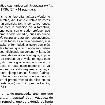
ico casi universal:
Medicina en las
 1735, [24]+44 páginas).
mismo lumbre vital
anima viviente,
le
 rabia, &c. Por la curativa de estos
 arsenicales, &c. ni por tonos tenso,
os dice la curación de la tarántula,
 venenosas con el sudor profuso, que
 como a todo remedio, pues no puede
ria contrariis curantur
; respondemos,
ro de todas es auxilio generoso, aun
rabia, enfermedad, a quien son más
e las Indias) que si cuando aun beben
dos, disipando su veneno; y la razón
 ideas, de que abunda el agua, impide
se pierden, de el viviente, logra éste
, &c. las sigilaciones, o simulacros
ándose en este caso (como en el ya
sin que por esto neguemos la haya:
para ejemplo en los Santos Padres,
sin hacer caso en la urgencia de sus
e el pronto tránsito de ellos en las
a estirpe.» (Juan Vázquez de Cortés,
-33.)
a un texto manuscrito anónimo que
tural medicinal.
Juan Vázquez de
n remedio, que de extenderse haría