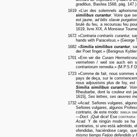
gradibus,
Basilea 1568, pág. 147.)
1619 «L’un des solemnels aphorisme
similibus curantur
. Voire que se
est jaune,
ad bilis slavæ purgati
brulé du feu, a recoursau feu pou
1619, livre XIX, A Monsieur Tourne
1672 «
Contraria contrariis curantur,
say
hands with Paracelsus.» (George T
1682 «
Similia similibus curantur
, s
der Poet finget.» (Benignus Kybler
1701 «Enn wir die
Curam Hermeticorum
vermehren / weil sie auch ein 
contrariorum remedia
.» (M.P.S.F.D
1723 «Comme de fait, nous sommes en 
pays de deça, sur le commenceme
nous adjoustons plus de foy, es
Similia similibus curantur
. Voi
Rheubarbe, dont la couleur est ja
1615],
Ses lettres, ses œuvres me
1732 «
Acad.
Señores vulgares, alguno
Señores vulgares, algunos Profeso
contrario, de este modo:
similia si
—
Doct.
¡Qué dice! Ese
contraria 
Acad.
Y de ningún modo se ha d
contrarios, si uno está admitido, 
ofendidas, haciéndose cargo, que
mismo tiempo Feijoo defendido y R