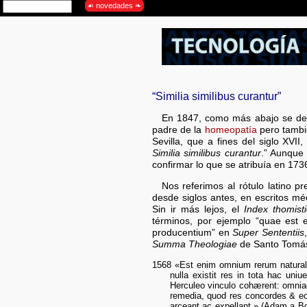
“Similia similibus curantur”
En 1847, como más abajo se det
padre de la
homeopatía
pero tambié
Sevilla, que a fines del siglo XVI
Similia similibus curantur
.” Aunque 
confirmar lo que se atribuía en 173
Nos referimos al rótulo latino pr
desde siglos antes, en escritos méd
Sin ir más lejos, el
Index thomist
términos, por ejemplo “quae est ex
producentium” en
Super Sententiis
Summa Theologiae
de Santo Tomás
1568 «Est enim omnium rerum natura
nulla existit res in tota hac uni
Herculeo vinculo cohærent: omniaq
remedia, quod res concordes & eo
arceant ac expellant.» (Adam a B