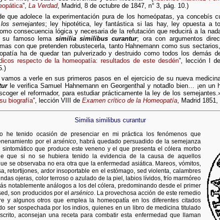
eopática
”,
La Verdad
, Madrid, 8 de octubre de 1847, n° 3, pág. 10.)
de que adolece la experimentación pura de los homeópatas, ya concebís cu
 los semejantes
; ley hipotética, ley fantástica si las hay, ley opuesta a 
mo consecuencia lógica y necesaria de la refutación que reducirá a la nada
s su famoso lema
similia similibus curantur
; ora con argumentos direc
ismas con que pretenden robustecerla, tanto Hahnemann como sus sectarios
eopatía ha de quedar tan pulverizado y destruido como todos los demás 
icos respecto de la homeopatía: resultados de este desdén
”, lección I 
5.)
 vamos a verle en sus primeros pasos en el ejercicio de su nueva medicina.
tur
le verifica Samuel Hahnemann en Georgenthal y notadlo bien… ¡en un ho
coger el reformador, para estudiar prácticamente la ley de los semejantes.»
u biografía
”, lección VIII de
Examen crítico de la Homeopatía
, Madrid 1851,
Similia similibus curantur
o he tenido ocasión de presenciar en mi práctica los fenómenos que
venenamiento por el
arsénico
, habrá quedado persuadido de la semejanza
ro sintomático que produce este veneno y el que presenta el cólera morbo
 de que si no se hubiera tenido la evidencia de la causa de aquellos
 que se observaba no era otra que la enfermedad asiática. Mareos, vómitos,
a, retortijones, ardor insoportable en el estómago, sed violenta, calambres
das ojeras, color terroso o azulado de la piel, labios lívidos, frío marmóreo
más notablemente análogos a los del cólera, predominando desde el primer
sed, son producidos por el
arsénico
. La provechosa acción de este remedio
bre y algunos otros que emplea la homeopatía en los diferentes citados
o ser sospechada por los indios, quienes en un libro de medicina titulado
nscrito, aconsejan una receta para combatir esta enfermedad que llaman