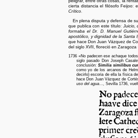
peligrar, entre otras cosas, la ren
cierta distancia el filósofo Feijoo:
Crítico
.
En plena disputa y defensa de s
que publica con este título:
Juicio,
formaba el Dr. D. Manuel Gutiérre
apostólico, y dignidad de la Santa
que hace Don Juan Vázquez de Corte
del siglo XVII, floreció en Zaragoz
1736 «No padecen ese achaque todos lo
siglo pasado Don Joseph Casalete
conclusión:
Similia similibus cu
como yo de los arcanos de Helmon
decirlo) escoria de ella la física
hace Don Juan Vázquez de Cortés M
uso del agua…,
Sevilla 1736, vuel