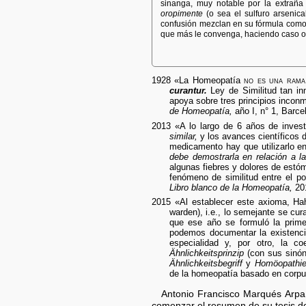
sinanga, muy notable por la extraña
oropimente
(o sea el sulfuro arsenica
confusión mezclan en su fórmula como s
que más le convenga, haciendo caso o
1928 «La Homeopatía
no es una rama
curantur.
Ley de Similitud tan inm
apoya sobre tres principios incon
de Homeopatía,
año I, n° 1, Barce
2013 «A lo largo de 6 años de investi
similar,
y los avances científicos 
medicamento hay que utilizarlo e
debe demostrarla en relación a la
algunas fiebres y dolores de estó
fenómeno de similitud entre el p
Libro blanco de la Homeopatía,
201
2015 «Al establecer este axioma, Hah
warden), i.e., lo semejante se cu
que ese año se formuló la prime
podemos documentar la existenci
especialidad y, por otro, la c
Ähnlichkeitsprinzip
(con sus sinó
Ähnlichkeitsbegriff
y
Homöopathie
de la homeopatía basado en corpus
Antonio Francisco Marqués Arpa,
comenzar el resumen de su tesis d