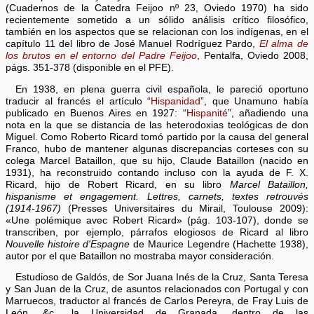
(Cuadernos de la Catedra Feijoo nº 23, Oviedo 1970) ha sido
recientemente sometido a un sólido análisis crítico filosófico,
también en los aspectos que se relacionan con los indígenas, en el
capítulo 11 del libro de José Manuel Rodríguez Pardo,
El alma de
los brutos en el entorno del Padre Feijoo
, Pentalfa, Oviedo 2008,
págs. 351-378 (disponible en el PFE).
En 1938, en plena guerra civil española, le pareció oportuno
traducir al francés el artículo “
Hispanidad
”, que Unamuno había
publicado en Buenos Aires en 1927: “
Hispanité
”, añadiendo una
nota en la que se distancia de las heterodoxias teológicas de don
Miguel. Como Roberto Ricard tomó partido por la causa del general
Franco, hubo de mantener algunas discrepancias corteses con su
colega Marcel Bataillon, que su hijo, Claude Bataillon (nacido en
1931), ha reconstruido contando incluso con la ayuda de F. X.
Ricard, hijo de Robert Ricard, en su libro
Marcel Bataillon,
hispanisme et engagement. Lettres, carnets, textes retrouvés
(1914-1967)
(Presses Universitaires du Mirail, Toulouse 2009):
«Une polémique avec Robert Ricard» (pág. 103-107), donde se
transcriben, por ejemplo, párrafos elogiosos de Ricard al libro
Nouvelle histoire d'Espagne
de Maurice Legendre (Hachette 1938),
autor por el que Bataillon no mostraba mayor consideración.
Estudioso de Galdós, de Sor Juana Inés de la Cruz, Santa Teresa
y San Juan de la Cruz, de asuntos relacionados con Portugal y con
Marruecos, traductor al francés de Carlos Pereyra, de Fray Luis de
León, &c., la Universidad de Granada, dentro de las