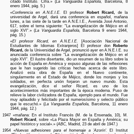
citado Instituto. Cifra.» (
La Vanguardia Española,
Barcelona, 8
enero 1944, pág. 5.)
«
Conferencia en A.N.E.I.E.
El profesor
Robert Ricard,
de la
universidad de Argel, dará una conferencia en español, mañana
lunes, a las siete de la tarde en A.N.E.I.E., Avenida José Antonio,
617, sobre el tema siguiente: "La evangelización de Méjico en el
siglo XVI".» (
La Vanguardia Española,
Barcelona 9 enero 1944,
pág. 15.)
«
El profesor Ricard, en A.N.E.I.E.
[Asociación Nacional de
Estudiantes de Idiomas Extranjeros] El profesor don
Roberto
Ricard,
de la Universidad de Argel, pronunció ayer en A.N.E.I.E. su
anunciada conferencia sobre "La evangelización de Méjico en el
siglo XVI". El ilustre disertante, dio un resumen de su libro sobre la
acción de España en América y expuso algunas de las reflexiones
que le han sugerido las críticas hechas acerca de este libro.
Analizó esta obra de España en el Nuevo continente,
singularmente en el Estado de Méjico, donde los monjes y los
soldados, en perfecta unión forjaron un nuevo mundo. Esta
evangelización, dice el señor Ricard, es uno de los
acontecimientos más importantes de la época moderna. Puso de
relieve la labor civilizadora de España, ejemplo para el mundo. Fue
muy aplaudido y felicitado por el numerosísimo y selecto público
que le escuchó.» (
La Vanguardia Española,
Barcelona, 11 enero
1944, pág. 12.)
1947 «mañana: En el Instituto Francés (M. de la Ensenada, 10), M.
Robert Ricard
, sobre «La Plaza Mayor en España y América; su
papel histórico y social».» (
ABC,
Madrid, 23 de abril de 1947.)
1954 «
Nuevas adhesiones para el homenaje a 'Azorín'.
El Institut