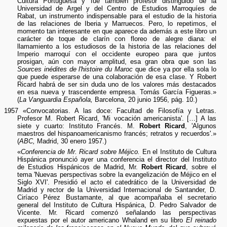
Cultura Portuguesa y fue también profesor distinguido de la
Universidad de Argel y del Centro de Estudios Marroquíes de
Rabat, un instrumento indispensable para el estudio de la historia
de las relaciones de Iberia y Marruecos. Pero, lo repetimos, el
momento tan interesante en que aparece da además a este libro un
carácter de toque de clarín con floreo de alegre diana: el
llamamiento a los estudiosos de la historia de las relaciones del
Imperio marroquí con el occidente europeo para que juntos
prosigan, aún con mayor amplitud, esa gran obra que son las
Sources inédites de l'histoire du Maroc
que dice ya por ella sola lo
que puede esperarse de una colaboración de esa clase. Y Robert
Ricard habrá de ser sin duda uno de los valores más destacados
en esa nueva y trascendente empresa. Tomás García Figueras.»
(
La Vanguardia Española,
Barcelona, 20 junio 1956, pág. 10.)
1957 «Convocatorias. A las doce: Facultad de Filosofía y Letras.
Profesor M. Robert Ricard, 'Mi vocación americanista'. […] A las
siete y cuarto: Instituto Francés. M.
Robert Ricard
, 'Algunos
maestros del hispanoamericanismo francés; retratos y recuerdos'.»
(
ABC,
Madrid, 30 enero 1957.)
«
Conferencia de Mr. Ricard sobre Méjico.
En el Instituto de Cultura
Hispánica pronunció ayer una conferencia el director del Instituto
de Estudios Hispánicos de Madrid, Mr.
Robert Ricard
, sobre el
tema 'Nuevas perspectivas sobre la evangelización de Méjico en el
Siglo XVI'. Presidió el acto el catedrático de la Universidad de
Madrid y rector de la Universidad Internacional de Santander, D.
Ciríaco Pérez Bustamante, al que acompañaba el secretario
general del Instituto de Cultura Hispánica, D. Pedro Salvador de
Vicente. Mr. Ricard comenzó señalando las perspectivas
expuestas por el autor americano Whaland en su libro
El reinado