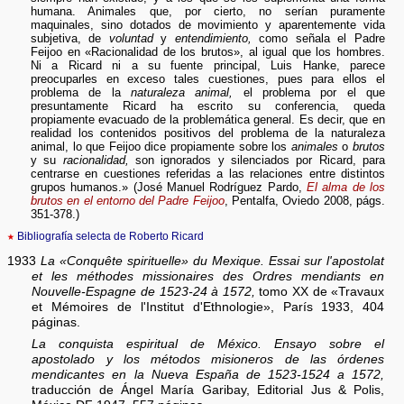
humana. Animales que, por cierto, no serían puramente
maquinales, sino dotados de movimiento y aparentemente vida
subjetiva, de
voluntad
y
entendimiento,
como señala el Padre
Feijoo en «Racionalidad de los brutos», al igual que los hombres.
Ni a Ricard ni a su fuente principal, Luis Hanke, parece
preocuparles en exceso tales cuestiones, pues para ellos el
problema de la
naturaleza animal,
el problema por el que
presuntamente Ricard ha escrito su conferencia, queda
propiamente evacuado de la problemática general. Es decir, que en
realidad los contenidos positivos del problema de la naturaleza
animal, lo que Feijoo dice propiamente sobre los
animales
o
brutos
y su
racionalidad,
son ignorados y silenciados por Ricard, para
centrarse en cuestiones referidas a las relaciones entre distintos
grupos humanos.» (José Manuel Rodríguez Pardo,
El alma de los
brutos en el entorno del Padre Feijoo
, Pentalfa, Oviedo 2008, págs.
351-378.)
★
Bibliografía selecta de Roberto Ricard
1933
La «Conquête spirituelle» du Mexique. Essai sur l'apostolat
et les méthodes missionaires des Ordres mendiants en
Nouvelle-Espagne de 1523-24 à 1572,
tomo XX de «Travaux
et Mémoires de l'Institut d'Ethnologie», París 1933, 404
páginas.
La conquista espiritual de México. Ensayo sobre el
apostolado y los métodos misioneros de las órdenes
mendicantes en la Nueva España de 1523-1524 a 1572,
traducción de Ángel María Garibay, Editorial Jus & Polis,