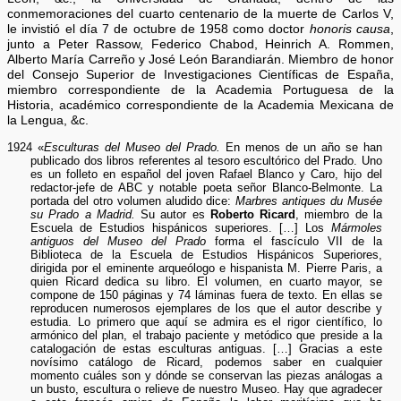
conmemoraciones del cuarto centenario de la muerte de Carlos V,
le invistió el día 7 de octubre de 1958 como doctor
honoris causa
,
junto a Peter Rassow, Federico Chabod, Heinrich A. Rommen,
Alberto María Carreño y José León Barandiarán. Miembro de honor
del Consejo Superior de Investigaciones Científicas de España,
miembro correspondiente de la Academia Portuguesa de la
Historia, académico correspondiente de la Academia Mexicana de
la Lengua, &c.
1924 «
Esculturas del Museo del Prado.
En menos de un año se han
publicado dos libros referentes al tesoro escultórico del Prado. Uno
es un folleto en español del joven Rafael Blanco y Caro, hijo del
redactor-jefe de ABC y notable poeta señor Blanco-Belmonte. La
portada del otro volumen aludido dice:
Marbres antiques du Musée
su Prado a Madrid.
Su autor es
Roberto Ricard
, miembro de la
Escuela de Estudios hispánicos superiores. […] Los
Mármoles
antiguos del Museo del Prado
forma el fascículo VII de la
Biblioteca de la Escuela de Estudios Hispánicos Superiores,
dirigida por el eminente arqueólogo e hispanista M. Pierre Paris, a
quien Ricard dedica su libro. El volumen, en cuarto mayor, se
compone de 150 páginas y 74 láminas fuera de texto. En ellas se
reproducen numerosos ejemplares de los que el autor describe y
estudia. Lo primero que aquí se admira es el rigor científico, lo
armónico del plan, el trabajo paciente y metódico que preside a la
catalogación de estas esculturas antiguas. […] Gracias a este
novísimo catálogo de Ricard, podemos saber en cualquier
momento cuáles son y dónde se conservan las piezas análogas a
un busto, escultura o relieve de nuestro Museo. Hay que agradecer