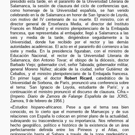
presidido esta tarde, en el paraninfo de la Universidad Literaria de
Salamanca, la sesión de clausura del ciclo de conferencias que,
como homenaje de la Universidad española, se han venido
celebrando en la de Salamanca en honor de San Ignacio de Loyola,
con motivo del IV centenario de su muerte. El ministro, con el
director general de Enseñanza Media, el director del Instituto
Francés en Madrid y el ministro plenipotenciario de la Embajada
francesa, que representaba al embajador, llegó a Salamanca a las
seis y media de la tarde, dirigiéndose seguidamente a la
Universidad, donde fue recibido por el rector y las demás
autoridades académicas. El acto en el paraninfo dió comienzo a las
siete y media. En la presidencia figuraban, con el ministro de
Educación Nacional, el rector de la Universidad Literaria de
Salamanca, don Antonio Tovar; el obispo de la diócesis, doctor
Barbado Viejo; gobernador civil, señor Taboada; gobernador militar,
general Moreno Núñez; alcalde de la ciudad, señor Gutiérrez de
Ceballos, y el ministro plenipotenciario de la Embajada francesa.
En primer lugar, el doctor
Robert Ricard
, catedrático de la
Universidad de Sorbona, de París, pronunció una conferencia sobre
el tema: 'San Ignacio de Loyola, estudiante de París', y a
continuación el ministro pronunció el discurso de clausura. Cifra.»
(
Imperio. Diario de Zamora de Falange Española de las JONS,
Zamora, 9 de febrero de 1956.)
«
Estudios hispano-africanos.
Pese a que el tema sea bien
conocido, es lo cierto que el momento de Marruecps y de sus
relaciones con España lo colocan en primer plano de la actualidad,
subrayando su trascendencia y su importancia. Nos referimos al
hecho geográfico, político e histórico de la existencia de un área
perfectamente definida entre los Pirineos y el Atlas, con
prolongación hasta el Sahara a través de la zona predesértica,