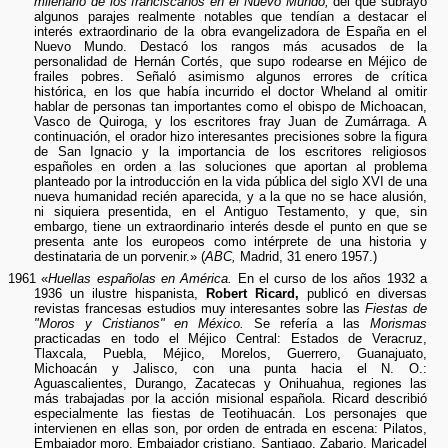
milenario de los franciscanos en el Nuevo Mundo,
del que subrayó
algunos parajes realmente notables que tendían a destacar el
interés extraordinario de la obra evangelizadora de España en el
Nuevo Mundo. Destacó los rangos más acusados de la
personalidad de Hernán Cortés, que supo rodearse en Méjico de
frailes pobres. Señaló asimismo algunos errores de crítica
histórica, en los que había incurrido el doctor Wheland al omitir
hablar de personas tan importantes como el obispo de Michoacan,
Vasco de Quiroga, y los escritores fray Juan de Zumárraga. A
continuación, el orador hizo interesantes precisiones sobre la figura
de San Ignacio y la importancia de los escritores religiosos
españoles en orden a las soluciones que aportan al problema
planteado por la introducción en la vida pública del siglo XVI de una
nueva humanidad recién aparecida, y a la que no se hace alusión,
ni siquiera presentida, en el Antiguo Testamento, y que, sin
embargo, tiene un extraordinario interés desde el punto en que se
presenta ante los europeos como intérprete de una historia y
destinataria de un porvenir.» (
ABC,
Madrid, 31 enero 1957.)
1961 «
Huellas españolas en América.
En el curso de los años 1932 a
1936 un ilustre hispanista,
Robert Ricard,
publicó en diversas
revistas francesas estudios muy interesantes sobre las
Fiestas de
"Moros y Cristianos" en México.
Se refería a las
Morismas
practicadas en todo el Méjico Central: Estados de Veracruz,
Tlaxcala, Puebla, Méjico, Morelos, Guerrero, Guanajuato,
Michoacán y Jalisco, con una punta hacia el N. O.:
Aguascalientes, Durango, Zacatecas y Onihuahua, regiones las
más trabajadas por la acción misional española. Ricard describió
especialmente las fiestas de Teotihuacán. Los personajes que
intervienen en ellas son, por orden de entrada en escena: Pilatos,
Embajador moro, Embajador cristiano, Santiago, Zabario, Maricadel