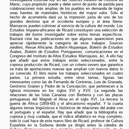
Maroc,
cuyo propósito puede y debe servir de punto de partida para
colaboraciones más amplias de los pueblos en demanda de lograr
unas fuentes de materiales históricos del mayor valor. Sólo el
hecho de acometerla dará ya la impresión justa de uno de los
grandes destinos que el occidente europeo y el área Iberia-
Marruecos pueden culminar al servicio de la cultura del mundo. Los
Estudios hispano-africanos
de Ricard constituyen una selección de
trabajos del ilustre investigador sobre estos temas específicos.
Bastará citar las publicaciones en que algunos aparecieron para
apreciar rápidamente la categoría de esos trabajos:
Sources
inédites, Revue Africaine, Bulletín Hispanique, Boletín de Estudios
Árabes, Boletín de Estudios Portugueses,
comunicaciones en el
Congreso del Instituto de Altos Estudios Marroquíes, &c. A ello hay
que añadir que estos trabajos están seleccionados, entre la
copiosa producción de Ricard, con un criterio severo que garantice
se trata de aportaciones nuevas que amplían con nuevos datos lo
ya conocido. El libro reúne los trabajos seleccionados en cuatro
partes. La primera estudia, entre otros temas, figuras tan
interesantes como las de Fernando de Contreras, Luis de Granada,
Gerónimo Gratien y Pedro de la Concepción, que pertenecen a la
Iglesia misionera en los siglos XVI y XVII. La segunda las
relaciones de las Islas Canarias con Berbería y con las plazas
portuguesas del Magreb el Aksa en el siglo XVI. La tercera la
guerra de África (1859-60) y el africanismo español. Y la cuarta
algunos temas lingüísticos e históricos de relaciones del árabe con
el portugués y el español. Hay que añadir que la bibliografía es
copiosa y muy cuidada, que el índice alfabético es muy completo,
todo lo cual hace de este nuevo libro de Ricard, profesor de Cultura
Española en la Sorbona donde ya dirigió antes la cátedra de