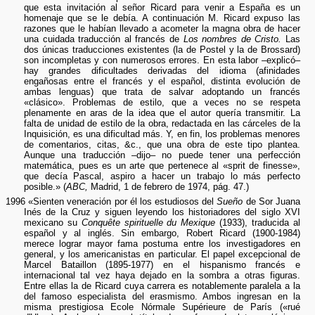
que esta invitación al señor Ricard para venir a España es un
homenaje que se le debía. A continuación M. Ricard expuso las
razones que le habían llevado a acometer la magna obra de hacer
una cuidada traducción al francés de
Los nombres de Cristo.
Las
dos únicas traducciones existentes (la de Postel y la de Brossard)
son incompletas y con numerosos errores. En esta labor –explicó–
hay grandes dificultades derivadas del idioma (afinidades
engañosas entre el francés y el español, distinta evolución de
ambas lenguas) que trata de salvar adoptando un francés
«clásico». Problemas de estilo, que a veces no se respeta
plenamente en aras de la idea que el autor quería transmitir. La
falta de unidad de estilo de la obra, redactada en las cárceles de la
Inquisición, es una dificultad más. Y, en fin, los problemas menores
de comentarios, citas, &c., que una obra de este tipo plantea.
Aunque una traducción –dijo– no puede tener una perfección
matemática, pues es un arte que pertenece al «sprit de finesse»,
que decía Pascal, aspiro a hacer un trabajo lo más perfecto
posible.» (
ABC,
Madrid, 1 de febrero de 1974, pág. 47.)
1996 «Sienten veneración por él los estudiosos del
Sueño
de Sor Juana
Inés de la Cruz y siguen leyendo los historiadores del siglo XVI
mexicano su
Conquête spirituelle du Mexique
(1933), traducida al
español y al inglés. Sin embargo, Robert Ricard (1900-1984)
merece lograr mayor fama postuma entre los investigadores en
general, y los americanistas en particular. El papel excepcional de
Marcel Bataillon (1895-1977) en el hispanismo francés e
internacional tal vez haya dejado en la sombra a otras figuras.
Entre ellas la de Ricard cuya carrera es notablemente paralela a la
del famoso especialista del erasmismo. Ambos ingresan en la
misma prestigiosa Ecole Nórmale Supérieure de París («rué