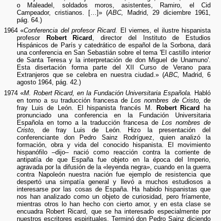
o Maleadel, soldados moros, asistentes, Ramiro, el Cid
Campeador, cristianos. […]» (
ABC,
Madrid, 29 diciembre 1961,
pág. 64.)
1964 «
Conferencia del profesor Ricard.
El viernes, el ilustre hispanista
profesor
Robert Ricard
, director del Instituto de Estudios
Hispánicos de París y catedrático de español de la Sorbona, dará
una conferencia en San Sebastián sobre el tema 'El castillo interior
de Santa Teresa y la interpretación de don Miguel de Unamuno'.
Esta disertación forma parte del XII Curso de Verano para
Extranjeros que se celebra en nuestra ciudad.» (
ABC,
Madrid, 6
agosto 1964, pág. 42.)
1974 «
M. Robert Ricard, en la Fundación Universitaria Española.
Habló
en torno a su traducción francesa de
Los nombres de Cristo,
de
fray Luis de León. El hispanista francés M.
Robert Ricard
ha
pronunciado una conferencia en la Fundación Universitaria
Española en torno a la traducción francesa de
Los nombres de
Cristo,
de fray Luis de León. Hizo la presentación del
conferenciante don Pedro Sainz Rodríguez, quien analizó la
formación, obra y vida del conocido hispanista. El movimiento
hispanófilo –dijo– nació como reacción contra la corriente de
antipatía de que España fue objeto en la época del Imperio,
agravada por la difusión de la «leyenda negra», cuando en la guerra
contra Napoleón nuestra nación fue ejemplo de resistencia que
despertó una simpatía general y llevó a muchos estudiosos a
interesarse por las cosas de España. Ha habido hispanistas que
nos han analizado como un objeto de curiosidad, pero fríamente,
mientras otros lo han hecho con cierto amor, y en esta clase se
encuadra Robert Ricard, que se ha interesado especialmente por
nuestros escritores espirituales. Terminó don Pedro Sainz diciendo