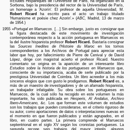
d'Etudes Hispaniques de l'Université de Paris, ha organizado en la
Sorbona, bajo la presidencia del rector de la Universidad de París,
un homenaje a 'Azorín'. El profesor de aquella Universidad, M.
Robert Ricard
ha escrito para el acto un trabajo titulado
'Humanisme et poésie chez Azorin'.» (
ABC,
Madrid, 13 de marzo
de 1954.)
1955 «
Portugal en Marruecos.
[…] Sin embargo, justo es consignar que
la figura destacada de este movimiento de investigación
contemporánea respecto a la acción portuguesa en Marruecos es
la del ilustre hispanista profesor
Robert Ricard.
Bastaría consignar
las
Sources Inedites de l'Histoire du Maroc
en los tomos
correspondientes a los Archivos de Portugal para apreciar esta
labor que hoy, por fallecimiento de Pierre de Cenival y de David
López, dirige con magistral acierto el profesor Ricard. Nuestro
comentario se origina en la aparición de un interesante libro
Estudios sobre la historia de los portugueses en Marruecos
que,
consciente de su importancia, acaba de serle publicado por la
prestigiosa Universidad de Coimbra. Un libro acreedor a los más
sinceros elogios que con gusto le prodigamos.
Robert Ricard
es, a
más de un maestro de investigadores y de un afamado hispanista,
un trabajador infatigable. Su obra sobre los portugueses en
Marruecos, de la cual sólo ha recogido en este volumen la más
importante, ha sido publicada en
Hesperis, Al Andalus, Archivo
Ibero-Americano,
&c. Los que forman este volumen de estudios
son los trabajos que pueden considerarse, en el criterio riguroso de
su autor, como aportaciones de datos o interpretaciones nuevas en
el momento en que fueron publicados y están agrupados, en el
libro, en cuatro partes. La primera comprende el Marruecos
septentrional en el siglo XV según los cronistas portugueses. La
segunda recoge seis trabajos del mayor interés, algunos